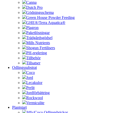
Canna
Dutch Pro
Gödningsschema
Green House Powder Feeding
GHE®/Terra Aquatica®
Plagron
Paketlösningar
Trädgårdsgödsel
Mills Nutrients
Shogun Fertilisers
PH-reglering
Tillbehör
Tillsatser
Odlingssubstrat
Coco
Jord
Lecakulor
Perlit
Jordförbättring
Rockwool
Vermiculite
Plantstart
Jiffy/Coco Odlingsbrickor