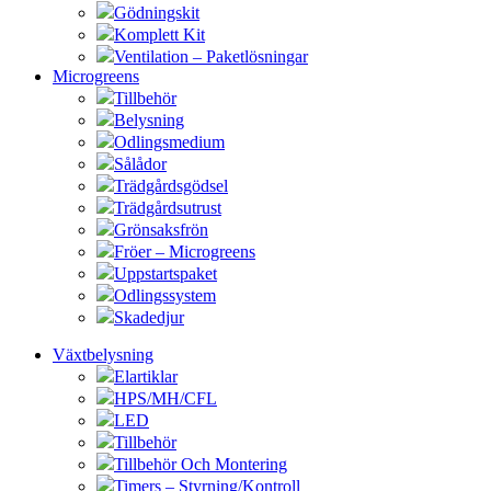
Gödningskit
Komplett Kit
Ventilation – Paketlösningar
Microgreens
Tillbehör
Belysning
Odlingsmedium
Sålådor
Trädgårdsgödsel
Trädgårdsutrust
Grönsaksfrön
Fröer – Microgreens
Uppstartspaket
Odlingssystem
Skadedjur
Växtbelysning
Elartiklar
HPS/MH/CFL
LED
Tillbehör
Tillbehör Och Montering
Timers – Styrning/Kontroll