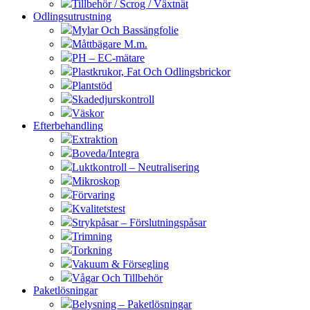
Tillbehör / Scrog / Växtnät
Odlingsutrustning
Mylar Och Bassängfolie
Måttbägare M.m.
PH – EC-mätare
Plastkrukor, Fat Och Odlingsbrickor
Plantstöd
Skadedjurskontroll
Väskor
Efterbehandling
Extraktion
Boveda/Integra
Luktkontroll – Neutralisering
Mikroskop
Förvaring
Kvalitetstest
Strykpåsar – Förslutningspåsar
Trimning
Torkning
Vakuum & Försegling
Vågar Och Tillbehör
Paketlösningar
Belysning – Paketlösningar