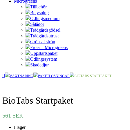
Microgreens
Tillbehör
Belysning
Odlingsmedium
Sålådor
Trädgårdsgödsel
Trädgårdsutrust
Grönsaksfrön
Fröer – Microgreens
Uppstartspaket
Odlingssystem
Skadedjur
VÄXTNÄRING
PAKETLÖSNINGAR
BIOTABS STARTPAKET
BioTabs Startpaket
561
SEK
I lager