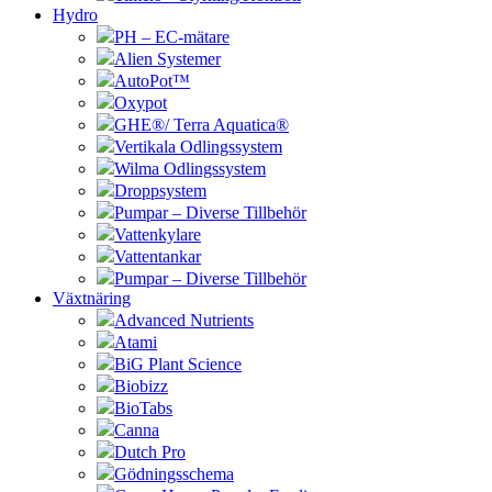
Hydro
PH – EC-mätare
Alien Systemer
AutoPot™
Oxypot
GHE®/ Terra Aquatica®
Vertikala Odlingssystem
Wilma Odlingssystem
Droppsystem
Pumpar – Diverse Tillbehör
Vattenkylare
Vattentankar
Pumpar – Diverse Tillbehör
Växtnäring
Advanced Nutrients
Atami
BiG Plant Science
Biobizz
BioTabs
Canna
Dutch Pro
Gödningsschema