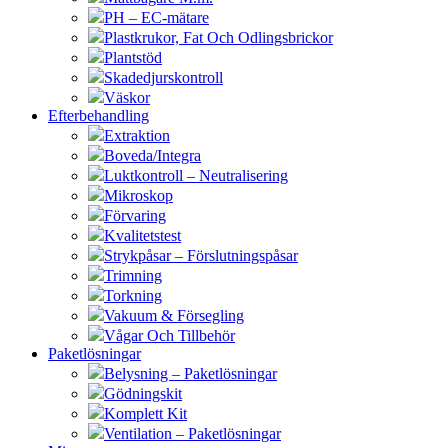
PH – EC-mätare
Plastkrukor, Fat Och Odlingsbrickor
Plantstöd
Skadedjurskontroll
Väskor
Efterbehandling
Extraktion
Boveda/Integra
Luktkontroll – Neutralisering
Mikroskop
Förvaring
Kvalitetstest
Strykpåsar – Förslutningspåsar
Trimning
Torkning
Vakuum & Försegling
Vågar Och Tillbehör
Paketlösningar
Belysning – Paketlösningar
Gödningskit
Komplett Kit
Ventilation – Paketlösningar