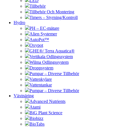
LED
Tillbehör
Tillbehör Och Montering
Timers – Styrning/Kontroll
Hydro
PH – EC-mätare
Alien Systemer
AutoPot™
Oxypot
GHE®/ Terra Aquatica®
Vertikala Odlingssystem
Wilma Odlingssystem
Droppsystem
Pumpar – Diverse Tillbehör
Vattenkylare
Vattentankar
Pumpar – Diverse Tillbehör
Växtnäring
Advanced Nutrients
Atami
BiG Plant Science
Biobizz
BioTabs