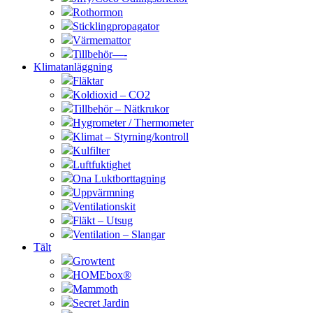
Rothormon
Sticklingpropagator
Värmemattor
Tillbehör—-
Klimatanläggning
Fläktar
Koldioxid – CO2
Tillbehör – Nätkrukor
Hygrometer / Thermometer
Klimat – Styrning/kontroll
Kulfilter
Luftfuktighet
Ona Luktborttagning
Uppvärmning
Ventilationskit
Fläkt – Utsug
Ventilation – Slangar
Tält
Growtent
HOMEbox®
Mammoth
Secret Jardin