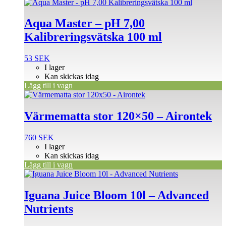
Aqua Master – pH 7,00
Kalibreringsvätska 100 ml
53
SEK
I lager
Kan skickas idag
Lägg till i vagn
Värmematta stor 120×50 – Airontek
760
SEK
I lager
Kan skickas idag
Lägg till i vagn
Iguana Juice Bloom 10l – Advanced
Nutrients