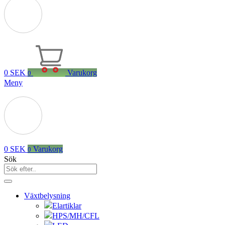
0
SEK
Varukorg
0
Meny
0
SEK
Varukorg
0
Sök
Växtbelysning
Elartiklar
HPS/MH/CFL