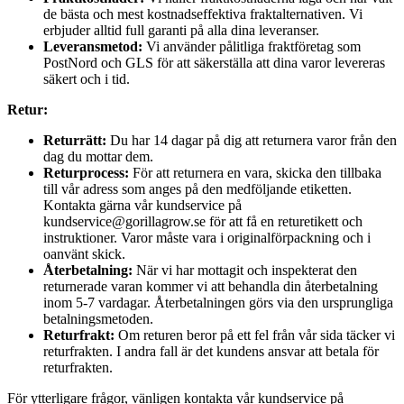
de bästa och mest kostnadseffektiva fraktalternativen. Vi
erbjuder alltid full garanti på alla dina leveranser.
Leveransmetod:
Vi använder pålitliga fraktföretag som
PostNord och GLS för att säkerställa att dina varor levereras
säkert och i tid.
Retur:
Returrätt:
Du har 14 dagar på dig att returnera varor från den
dag du mottar dem.
Returprocess:
För att returnera en vara, skicka den tillbaka
till vår adress som anges på den medföljande etiketten.
Kontakta gärna vår kundservice på
kundservice@gorillagrow.se för att få en returetikett och
instruktioner. Varor måste vara i originalförpackning och i
oanvänt skick.
Återbetalning:
När vi har mottagit och inspekterat den
returnerade varan kommer vi att behandla din återbetalning
inom 5-7 vardagar. Återbetalningen görs via den ursprungliga
betalningsmetoden.
Returfrakt:
Om returen beror på ett fel från vår sida täcker vi
returfrakten. I andra fall är det kundens ansvar att betala för
returfrakten.
För ytterligare frågor, vänligen kontakta vår kundservice på