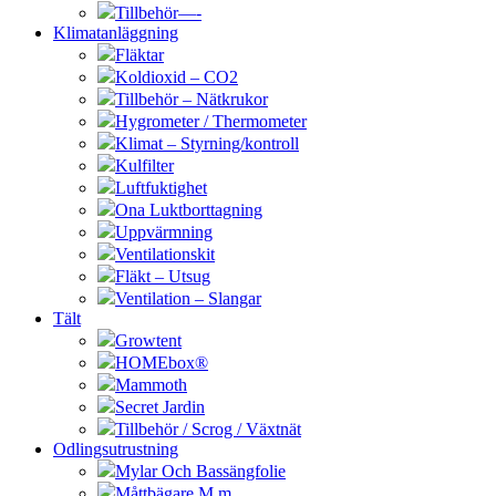
Tillbehör—-
Klimatanläggning
Fläktar
Koldioxid – CO2
Tillbehör – Nätkrukor
Hygrometer / Thermometer
Klimat – Styrning/kontroll
Kulfilter
Luftfuktighet
Ona Luktborttagning
Uppvärmning
Ventilationskit
Fläkt – Utsug
Ventilation – Slangar
Tält
Growtent
HOMEbox®
Mammoth
Secret Jardin
Tillbehör / Scrog / Växtnät
Odlingsutrustning
Mylar Och Bassängfolie
Måttbägare M.m.