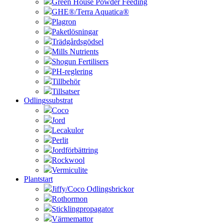
Green House Powder Feeding
GHE®/Terra Aquatica®
Plagron
Paketlösningar
Trädgårdsgödsel
Mills Nutrients
Shogun Fertilisers
PH-reglering
Tillbehör
Tillsatser
Odlingssubstrat
Coco
Jord
Lecakulor
Perlit
Jordförbättring
Rockwool
Vermiculite
Plantstart
Jiffy/Coco Odlingsbrickor
Rothormon
Sticklingpropagator
Värmemattor