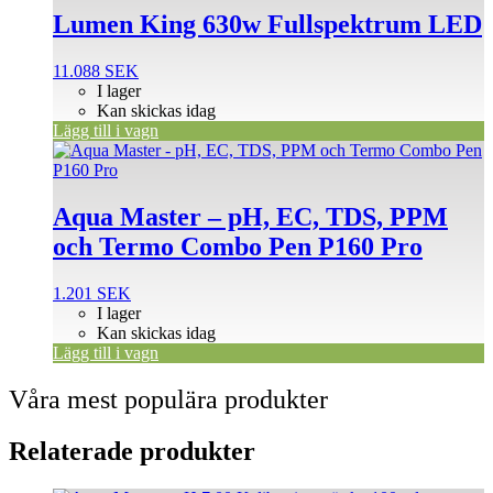
Lumen King 630w Fullspektrum LED
11.088
SEK
I lager
Kan skickas idag
Lägg till i vagn
Aqua Master – pH, EC, TDS, PPM
och Termo Combo Pen P160 Pro
1.201
SEK
I lager
Kan skickas idag
Lägg till i vagn
Våra mest populära produkter
Relaterade produkter