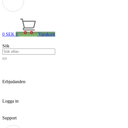
0
SEK
Varukorg
0
Sök
Erbjudanden
Logga in
Support