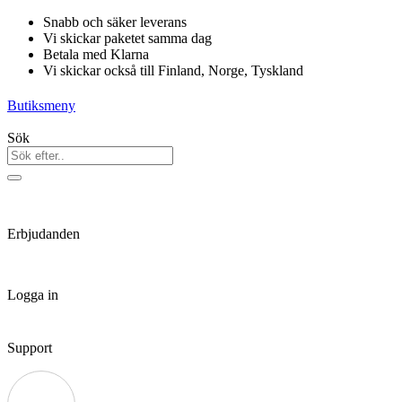
Hoppa
Snabb och säker leverans
till
Vi skickar paketet samma dag
innehåll
Betala med Klarna
Vi skickar också till Finland, Norge, Tyskland
Butiksmeny
Sök
Erbjudanden
Logga in
Support