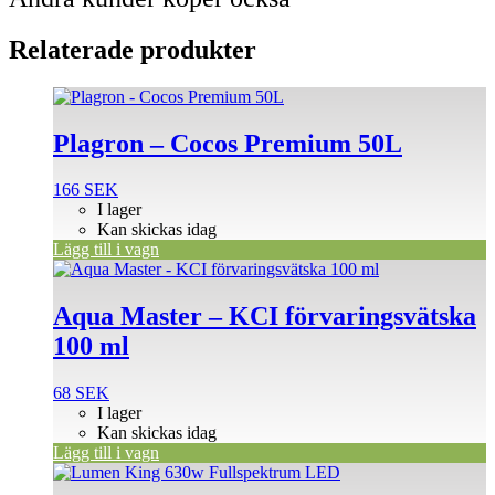
Relaterade produkter
Plagron – Cocos Premium 50L
166
SEK
I lager
Kan skickas idag
Lägg till i vagn
Aqua Master – KCI förvaringsvätska
100 ml
68
SEK
I lager
Kan skickas idag
Lägg till i vagn