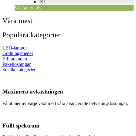
XL
produktsidan
Välj alternativ
Våra mest
Populära kategorier
LED-lampor
Gödningsmedel
Erbjudanden
Paketlösningar
Se alla kategorier
Maximera avkastningen
Få ut mer av varje växt med våra avancerade belysningslösningar.
Fullt spektrum