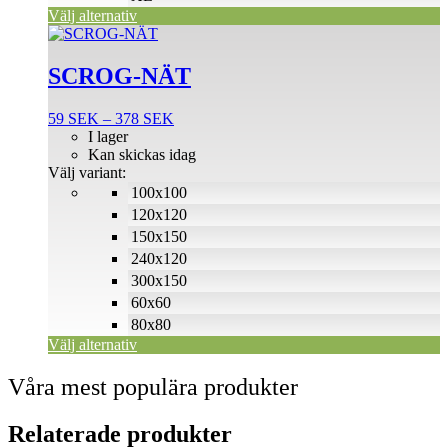
produktsidan
Välj alternativ
Den
här
produkten
SCROG-NÄT
har
flera
Prisintervall:
59
SEK
–
378
SEK
varianter.
59 SEK
I lager
De
till
Kan skickas idag
olika
378 SEK
Välj variant:
alternativen
100x100
kan
väljas
120x120
på
150x150
produktsidan
240x120
300x150
60x60
80x80
Välj alternativ
Våra mest populära produkter
Relaterade produkter