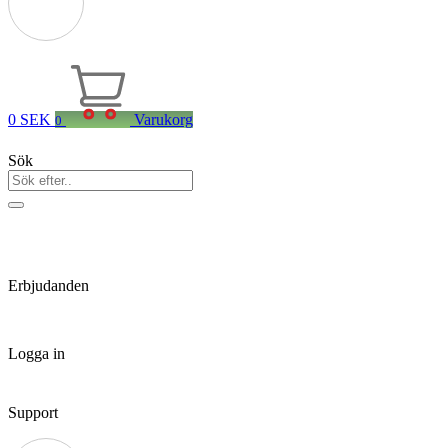
0
SEK
Varukorg
0
Sök
Erbjudanden
Logga in
Support