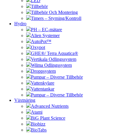
LED
Tillbehör
Tillbehör Och Montering
Timers – Styrning/Kontroll
Hydro
PH – EC-mätare
Alien Systemer
AutoPot™
Oxypot
GHE®/ Terra Aquatica®
Vertikala Odlingssystem
Wilma Odlingssystem
Droppsystem
Pumpar – Diverse Tillbehör
Vattenkylare
Vattentankar
Pumpar – Diverse Tillbehör
Växtnäring
Advanced Nutrients
Atami
BiG Plant Science
Biobizz
BioTabs