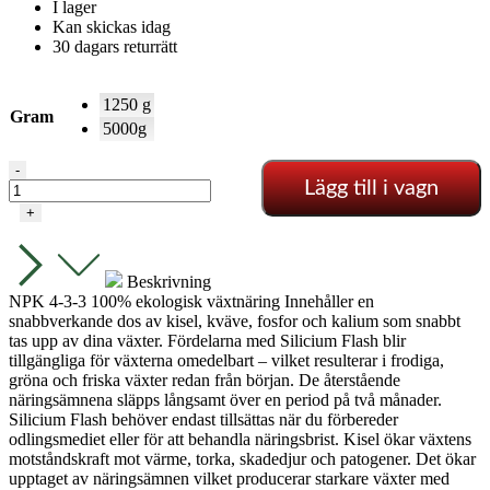
I lager
Kan skickas idag
30 dagars returrätt
1250 g
Gram
5000g
BioTabs
-
Lägg till i vagn
-
Silicium
+
Flash
mängd
Beskrivning
NPK 4-3-3 100% ekologisk växtnäring
Innehåller en
snabbverkande dos av kisel, kväve, fosfor och kalium som snabbt
tas upp av dina växter. Fördelarna med Silicium Flash blir
tillgängliga för växterna omedelbart – vilket resulterar i frodiga,
gröna och friska växter redan från början. De återstående
näringsämnena släpps långsamt över en period på två månader.
Silicium Flash behöver endast tillsättas när du förbereder
odlingsmediet eller för att behandla näringsbrist. Kisel ökar växtens
motståndskraft mot värme, torka, skadedjur och patogener. Det ökar
upptaget av näringsämnen vilket producerar starkare växter med