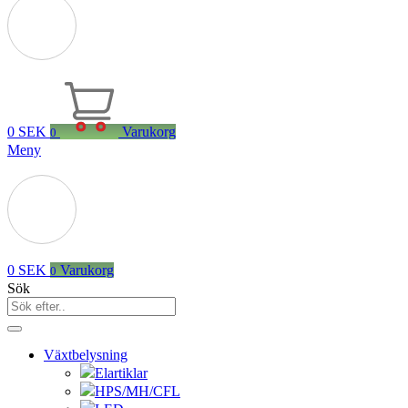
0
SEK
Varukorg
0
Meny
0
SEK
Varukorg
0
Sök
Växtbelysning
Elartiklar
HPS/MH/CFL