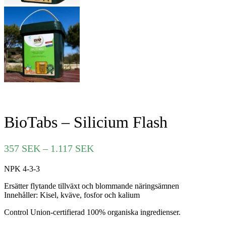
BioTabs – Silicium Flash
Prisintervall:
357
SEK
–
1.117
SEK
357 SEK
NPK 4-3-3
till
1.117 SEK
Ersätter flytande tillväxt och blommande näringsämnen
Innehåller: Kisel, kväve, fosfor och kalium
Control Union-certifierad 100% organiska ingredienser.