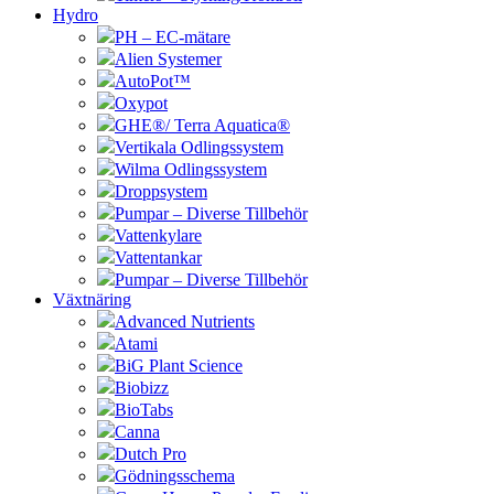
Hydro
PH – EC-mätare
Alien Systemer
AutoPot™
Oxypot
GHE®/ Terra Aquatica®
Vertikala Odlingssystem
Wilma Odlingssystem
Droppsystem
Pumpar – Diverse Tillbehör
Vattenkylare
Vattentankar
Pumpar – Diverse Tillbehör
Växtnäring
Advanced Nutrients
Atami
BiG Plant Science
Biobizz
BioTabs
Canna
Dutch Pro
Gödningsschema