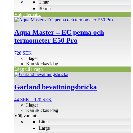
1 mtr
kan
väljas
30 mtr
på
Välj alternativ
produktsidan
Aqua Master – EC penna och
termometer E50 Pro
728
SEK
I lager
Kan skickas idag
Lägg till i vagn
Den
här
produkten
Garland bevattningsbricka
har
flera
Prisintervall:
44
SEK
–
120
SEK
varianter.
44 SEK
I lager
De
till
Kan skickas idag
olika
120 SEK
Välj variant:
alternativen
Liten
kan
väljas
Large
på