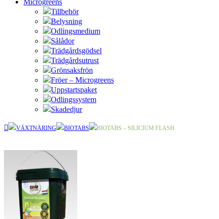
Microgreens
Tillbehör
Belysning
Odlingsmedium
Sålådor
Trädgårdsgödsel
Trädgårdsutrust
Grönsaksfrön
Fröer – Microgreens
Uppstartspaket
Odlingssystem
Skadedjur
VÄXTNÄRING
BIOTABS
BIOTABS – SILICIUM FLASH