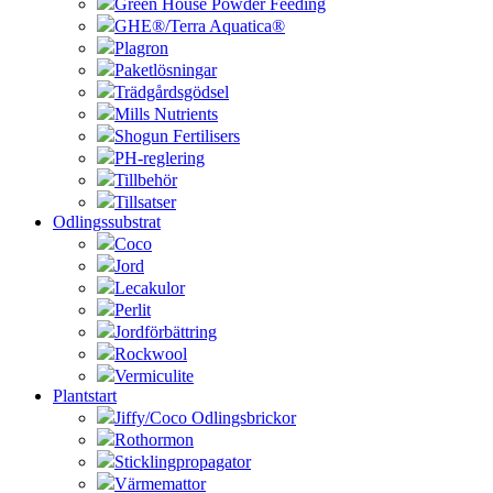
Green House Powder Feeding
GHE®/Terra Aquatica®
Plagron
Paketlösningar
Trädgårdsgödsel
Mills Nutrients
Shogun Fertilisers
PH-reglering
Tillbehör
Tillsatser
Odlingssubstrat
Coco
Jord
Lecakulor
Perlit
Jordförbättring
Rockwool
Vermiculite
Plantstart
Jiffy/Coco Odlingsbrickor
Rothormon
Sticklingpropagator
Värmemattor