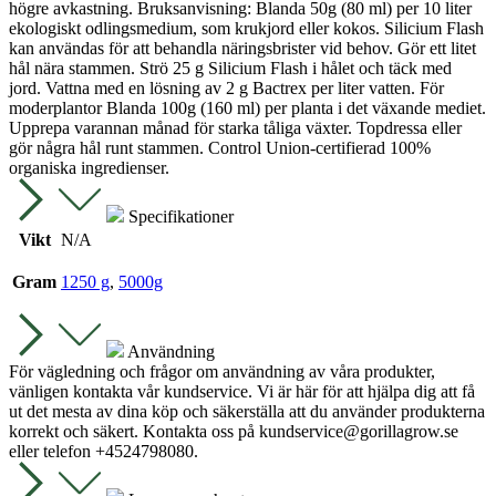
högre avkastning. Bruksanvisning: Blanda 50g (80 ml) per 10 liter
ekologiskt odlingsmedium, som krukjord eller kokos. Silicium Flash
kan användas för att behandla näringsbrister vid behov. Gör ett litet
hål nära stammen. Strö 25 g Silicium Flash i hålet och täck med
jord. Vattna med en lösning av 2 g Bactrex per liter vatten. För
moderplantor Blanda 100g (160 ml) per planta i det växande mediet.
Upprepa varannan månad för starka tåliga växter. Topdressa eller
gör några hål runt stammen. Control Union-certifierad 100%
organiska ingredienser.
Specifikationer
Vikt
N/A
Gram
1250 g
,
5000g
Användning
För vägledning och frågor om användning av våra produkter,
vänligen kontakta vår kundservice. Vi är här för att hjälpa dig att få
ut det mesta av dina köp och säkerställa att du använder produkterna
korrekt och säkert. Kontakta oss på
kundservice@gorillagrow.se
eller telefon +4524798080.