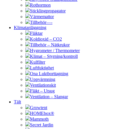
Rothormon
Sticklingpropagator
Värmemattor
Tillbehör—-
Klimatanläggning
Fläktar
Koldioxid – CO2
Tillbehör – Nätkrukor
Hygrometer / Thermometer
Klimat – Styrning/kontroll
Kulfilter
Luftfuktighet
Ona Luktborttagning
Uppvärmning
Ventilationskit
Fläkt – Utsug
Ventilation – Slangar
Tält
Growtent
HOMEbox®
Mammoth
Secret Jardin