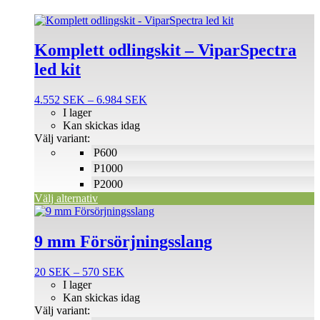
Den
här
produkten
Komplett odlingskit – ViparSpectra
har
led kit
flera
varianter.
De
Prisintervall:
4.552
SEK
–
6.984
SEK
olika
4.552 SEK
I lager
alternativen
till
Kan skickas idag
kan
6.984 SEK
Välj variant:
väljas
P600
på
P1000
produktsidan
P2000
Välj alternativ
Den
här
produkten
9 mm Försörjningsslang
har
flera
Prisintervall:
20
SEK
–
570
SEK
varianter.
20 SEK
I lager
De
till
Kan skickas idag
olika
570 SEK
Välj variant:
alternativen