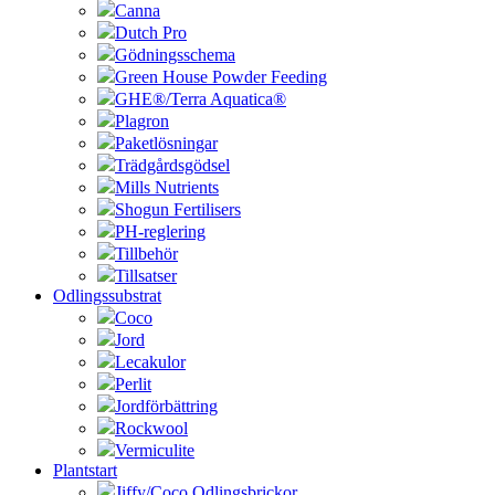
Canna
Dutch Pro
Gödningsschema
Green House Powder Feeding
GHE®/Terra Aquatica®
Plagron
Paketlösningar
Trädgårdsgödsel
Mills Nutrients
Shogun Fertilisers
PH-reglering
Tillbehör
Tillsatser
Odlingssubstrat
Coco
Jord
Lecakulor
Perlit
Jordförbättring
Rockwool
Vermiculite
Plantstart
Jiffy/Coco Odlingsbrickor