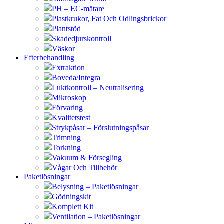
PH – EC-mätare
Plastkrukor, Fat Och Odlingsbrickor
Plantstöd
Skadedjurskontroll
Väskor
Efterbehandling
Extraktion
Boveda/Integra
Luktkontroll – Neutralisering
Mikroskop
Förvaring
Kvalitetstest
Strykpåsar – Förslutningspåsar
Trimning
Torkning
Vakuum & Försegling
Vågar Och Tillbehör
Paketlösningar
Belysning – Paketlösningar
Gödningskit
Komplett Kit
Ventilation – Paketlösningar