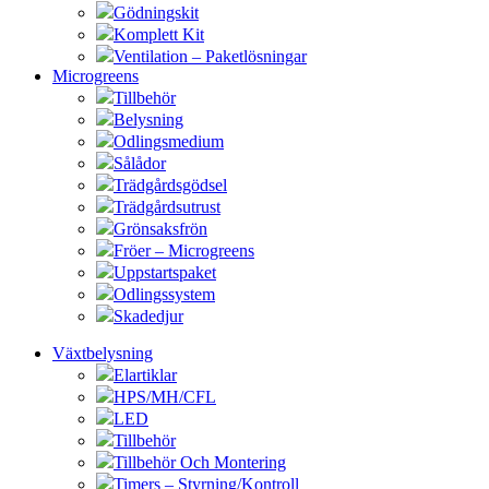
Gödningskit
Komplett Kit
Ventilation – Paketlösningar
Microgreens
Tillbehör
Belysning
Odlingsmedium
Sålådor
Trädgårdsgödsel
Trädgårdsutrust
Grönsaksfrön
Fröer – Microgreens
Uppstartspaket
Odlingssystem
Skadedjur
Växtbelysning
Elartiklar
HPS/MH/CFL
LED
Tillbehör
Tillbehör Och Montering
Timers – Styrning/Kontroll