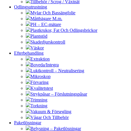
Tillbehör / Scrog / Växtnät
Odlingsutrustning
Mylar Och Bassängfolie
Måttbägare M.m.
PH – EC-mätare
Plastkrukor, Fat Och Odlingsbrickor
Plantstöd
Skadedjurskontroll
Väskor
Efterbehandling
Extraktion
Boveda/Integra
Luktkontroll – Neutralisering
Mikroskop
Förvaring
Kvalitetstest
Strykpåsar – Förslutningspåsar
Trimning
Torkning
Vakuum & Försegling
Vågar Och Tillbehör
Paketlösningar
Belysning – Paketlösningar