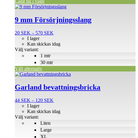
Lägg till i vagn
Den
här
produkten
9 mm Försörjningsslang
har
flera
Prisintervall:
20
SEK
–
570
SEK
varianter.
20 SEK
I lager
De
till
Kan skickas idag
olika
570 SEK
Välj variant:
alternativen
1 mtr
kan
väljas
30 mtr
på
Välj alternativ
produktsidan
Den
här
produkten
Garland bevattningsbricka
har
flera
Prisintervall:
44
SEK
–
120
SEK
varianter.
44 SEK
I lager
De
till
Kan skickas idag
olika
120 SEK
Välj variant:
alternativen
Liten
kan
väljas
Large
på
XL