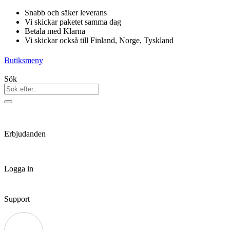
Hoppa
Snabb och säker leverans
till
Vi skickar paketet samma dag
innehåll
Betala med Klarna
Vi skickar också till Finland, Norge, Tyskland
Butiksmeny
Sök
Erbjudanden
Logga in
Support