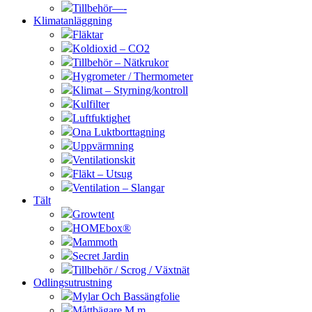
Tillbehör—-
Klimatanläggning
Fläktar
Koldioxid – CO2
Tillbehör – Nätkrukor
Hygrometer / Thermometer
Klimat – Styrning/kontroll
Kulfilter
Luftfuktighet
Ona Luktborttagning
Uppvärmning
Ventilationskit
Fläkt – Utsug
Ventilation – Slangar
Tält
Growtent
HOMEbox®
Mammoth
Secret Jardin
Tillbehör / Scrog / Växtnät
Odlingsutrustning
Mylar Och Bassängfolie
Måttbägare M.m.