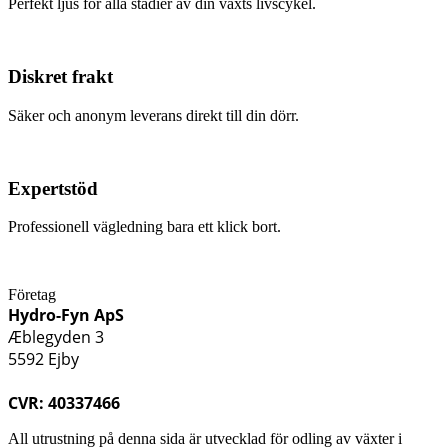
Perfekt ljus för alla stadier av din växts livscykel.
Diskret frakt
Säker och anonym leverans direkt till din dörr.
Expertstöd
Professionell vägledning bara ett klick bort.
Företag
Hydro-Fyn ApS
Æblegyden 3
5592 Ejby
CVR: 40337466
All utrustning på denna sida är utvecklad för odling av växter i