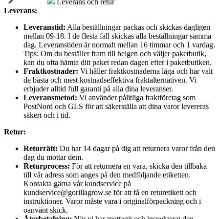
Leverans och retur
Leverans:
Leveranstid:
Alla beställningar packas och skickas dagligen
mellan 09-18. I de flesta fall skickas alla beställningar samma
dag. Leveranstiden är normalt mellan 16 timmar och 1 vardag.
Tips: Om du beställer fram till helgen och väljer paketbutik,
kan du ofta hämta ditt paket redan dagen efter i paketbutiken.
Fraktkostnader:
Vi håller fraktkostnaderna låga och har valt
de bästa och mest kostnadseffektiva fraktalternativen. Vi
erbjuder alltid full garanti på alla dina leveranser.
Leveransmetod:
Vi använder pålitliga fraktföretag som
PostNord och GLS för att säkerställa att dina varor levereras
säkert och i tid.
Retur:
Returrätt:
Du har 14 dagar på dig att returnera varor från den
dag du mottar dem.
Returprocess:
För att returnera en vara, skicka den tillbaka
till vår adress som anges på den medföljande etiketten.
Kontakta gärna vår kundservice på
kundservice@gorillagrow.se för att få en returetikett och
instruktioner. Varor måste vara i originalförpackning och i
oanvänt skick.
Återbetalning:
När vi har mottagit och inspekterat den