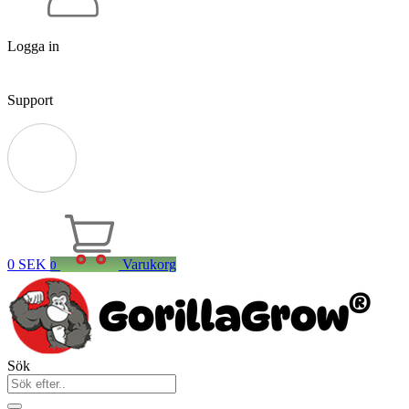
Logga in
Support
0
SEK
Varukorg
0
Sök