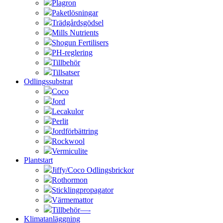
Plagron
Paketlösningar
Trädgårdsgödsel
Mills Nutrients
Shogun Fertilisers
PH-reglering
Tillbehör
Tillsatser
Odlingssubstrat
Coco
Jord
Lecakulor
Perlit
Jordförbättring
Rockwool
Vermiculite
Plantstart
Jiffy/Coco Odlingsbrickor
Rothormon
Sticklingpropagator
Värmemattor
Tillbehör—-
Klimatanläggning