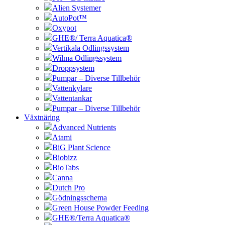
Alien Systemer
AutoPot™
Oxypot
GHE®/ Terra Aquatica®
Vertikala Odlingssystem
Wilma Odlingssystem
Droppsystem
Pumpar – Diverse Tillbehör
Vattenkylare
Vattentankar
Pumpar – Diverse Tillbehör
Växtnäring
Advanced Nutrients
Atami
BiG Plant Science
Biobizz
BioTabs
Canna
Dutch Pro
Gödningsschema
Green House Powder Feeding
GHE®/Terra Aquatica®