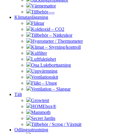
Värmemattor
Tillbehör—-
Klimatanläggning
Fläktar
Koldioxid – CO2
Tillbehör – Nätkrukor
Hygrometer / Thermometer
Klimat – Styrning/kontroll
Kulfilter
Luftfuktighet
Ona Luktborttagning
Uppvärmning
Ventilationskit
Fläkt – Utsug
Ventilation – Slangar
Tält
Growtent
HOMEbox®
Mammoth
Secret Jardin
Tillbehör / Scrog / Växtnät
Odlingsutrustning