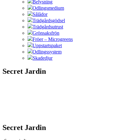
Belysning
Odlingsmedium
Sålådor
Trädgårdsgödsel
Trädgårdsutrust
Grönsaksfrön
Fröer – Microgreens
Uppstartspaket
Odlingssystem
Skadedjur
Secret Jardin
Secret Jardin