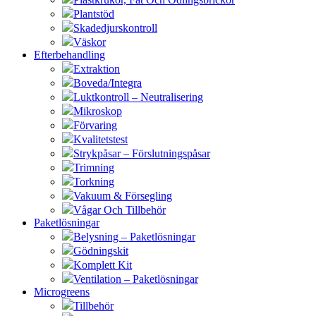
Plantstöd
Skadedjurskontroll
Väskor
Efterbehandling
Extraktion
Boveda/Integra
Luktkontroll – Neutralisering
Mikroskop
Förvaring
Kvalitetstest
Strykpåsar – Förslutningspåsar
Trimning
Torkning
Vakuum & Försegling
Vågar Och Tillbehör
Paketlösningar
Belysning – Paketlösningar
Gödningskit
Komplett Kit
Ventilation – Paketlösningar
Microgreens
Tillbehör