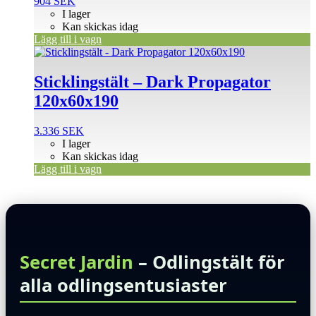
904
SEK
I lager
Kan skickas idag
Lägg till i vagn
Sticklingstält – Dark Propagator
120x60x190
3.336
SEK
I lager
Kan skickas idag
Lägg till i vagn
Secret Jardin
– Odlingstält för
alla odlingsentusiaster