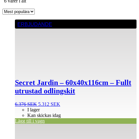
Sortera
6 varer i alt
efter
popularitet
ERBJUDANDE
Secret Jardin – 60x40x116cm – Fullt
utrustad odlingskit
Det
Det
6.376
SEK
5.312
SEK
ursprungliga
nuvarande
I lager
priset
priset
Kan skickas idag
var:
är:
Lägg till i vagn
6.376 SEK.
5.312 SEK.