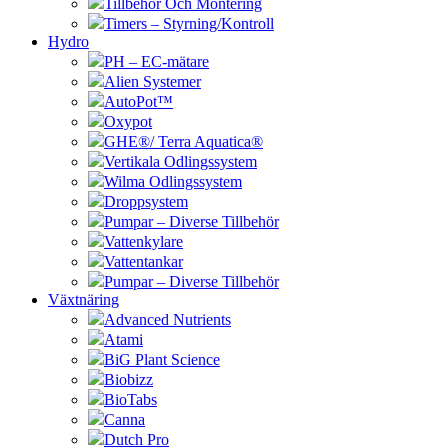
Tillbehör Och Montering
Timers – Styrning/Kontroll
Hydro
PH – EC-mätare
Alien Systemer
AutoPot™
Oxypot
GHE®/ Terra Aquatica®
Vertikala Odlingssystem
Wilma Odlingssystem
Droppsystem
Pumpar – Diverse Tillbehör
Vattenkylare
Vattentankar
Pumpar – Diverse Tillbehör
Växtnäring
Advanced Nutrients
Atami
BiG Plant Science
Biobizz
BioTabs
Canna
Dutch Pro