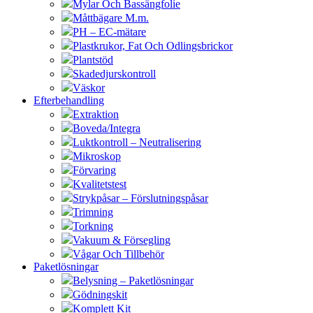
Mylar Och Bassängfolie
Måttbägare M.m.
PH – EC-mätare
Plastkrukor, Fat Och Odlingsbrickor
Plantstöd
Skadedjurskontroll
Väskor
Efterbehandling
Extraktion
Boveda/Integra
Luktkontroll – Neutralisering
Mikroskop
Förvaring
Kvalitetstest
Strykpåsar – Förslutningspåsar
Trimning
Torkning
Vakuum & Försegling
Vågar Och Tillbehör
Paketlösningar
Belysning – Paketlösningar
Gödningskit
Komplett Kit