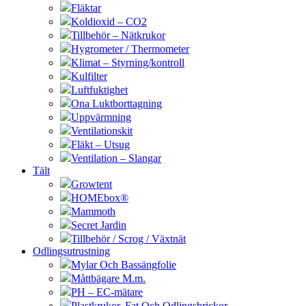
Fläktar
Koldioxid – CO2
Tillbehör – Nätkrukor
Hygrometer / Thermometer
Klimat – Styrning/kontroll
Kulfilter
Luftfuktighet
Ona Luktborttagning
Uppvärmning
Ventilationskit
Fläkt – Utsug
Ventilation – Slangar
Tält
Growtent
HOMEbox®
Mammoth
Secret Jardin
Tillbehör / Scrog / Växtnät
Odlingsutrustning
Mylar Och Bassängfolie
Måttbägare M.m.
PH – EC-mätare
Plastkrukor, Fat Och Odlingsbrickor