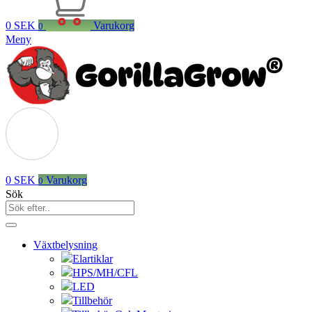
0
SEK
Varukorg
0
Meny
0
SEK
Varukorg
0
Sök
Växtbelysning
Elartiklar
HPS/MH/CFL
LED
Tillbehör