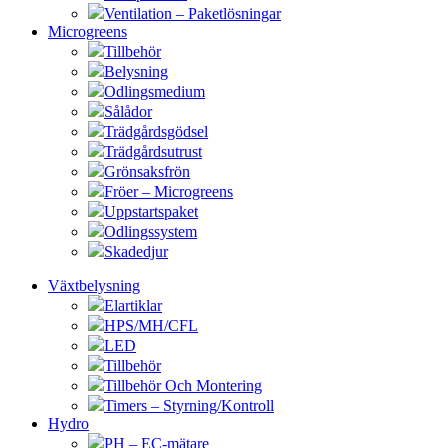
Ventilation – Paketlösningar
Microgreens
Tillbehör
Belysning
Odlingsmedium
Sålådor
Trädgårdsgödsel
Trädgårdsutrust
Grönsaksfrön
Fröer – Microgreens
Uppstartspaket
Odlingssystem
Skadedjur
Växtbelysning
Elartiklar
HPS/MH/CFL
LED
Tillbehör
Tillbehör Och Montering
Timers – Styrning/Kontroll
Hydro
PH – EC-mätare