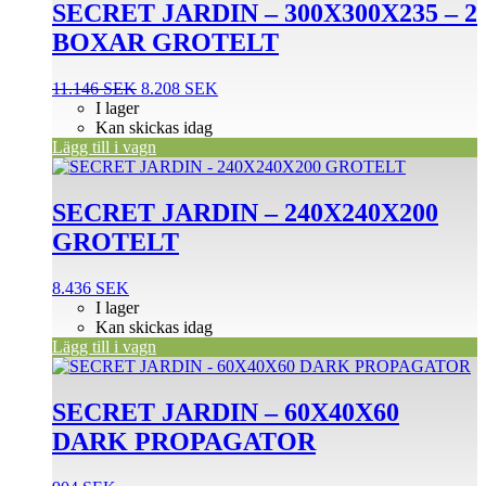
SECRET JARDIN – 300X300X235 – 2
BOXAR GROTELT
Det
Det
11.146
SEK
8.208
SEK
ursprungliga
nuvarande
I lager
priset
priset
Kan skickas idag
var:
är:
Lägg till i vagn
11.146 SEK.
8.208 SEK.
SECRET JARDIN – 240X240X200
GROTELT
8.436
SEK
I lager
Kan skickas idag
Lägg till i vagn
SECRET JARDIN – 60X40X60
DARK PROPAGATOR