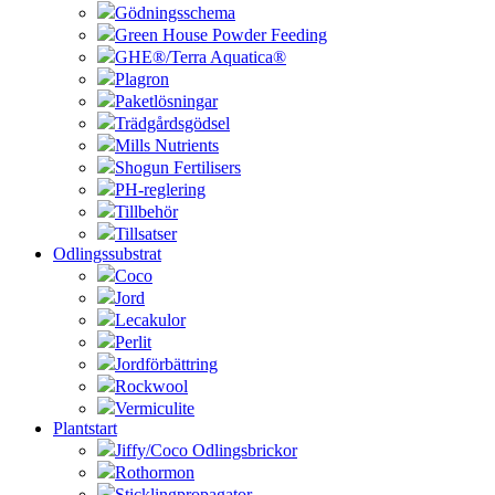
Gödningsschema
Green House Powder Feeding
GHE®/Terra Aquatica®
Plagron
Paketlösningar
Trädgårdsgödsel
Mills Nutrients
Shogun Fertilisers
PH-reglering
Tillbehör
Tillsatser
Odlingssubstrat
Coco
Jord
Lecakulor
Perlit
Jordförbättring
Rockwool
Vermiculite
Plantstart
Jiffy/Coco Odlingsbrickor
Rothormon
Sticklingpropagator