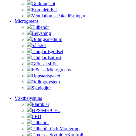
Gödningskit
Komplett Kit
Ventilation – Paketlösningar
Microgreens
Tillbehör
Belysning
Odlingsmedium
Sålådor
Trädgårdsgödsel
Trädgårdsutrust
Grönsaksfrön
Fröer – Microgreens
Uppstartspaket
Odlingssystem
Skadedjur
Växtbelysning
Elartiklar
HPS/MH/CFL
LED
Tillbehör
Tillbehör Och Montering
Timers – Styrning/Kontroll