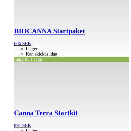
BIOCANNA Startpaket
606
SEK
I lager
Kan skickas idag
Lägg till i vagn
Canna Terra Startkit
891
SEK
I lager