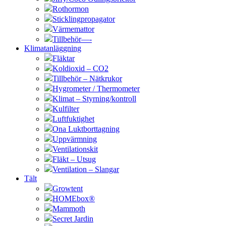
Rothormon
Sticklingpropagator
Värmemattor
Tillbehör—-
Klimatanläggning
Fläktar
Koldioxid – CO2
Tillbehör – Nätkrukor
Hygrometer / Thermometer
Klimat – Styrning/kontroll
Kulfilter
Luftfuktighet
Ona Luktborttagning
Uppvärmning
Ventilationskit
Fläkt – Utsug
Ventilation – Slangar
Tält
Growtent
HOMEbox®
Mammoth
Secret Jardin