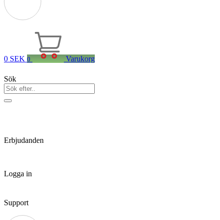
0
SEK
Varukorg
0
Sök
Erbjudanden
Logga in
Support