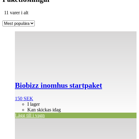
Sortera
11 varer i alt
efter
popularitet
Biobizz inomhus startpaket
150
SEK
I lager
Kan skickas idag
Lägg till i vagn