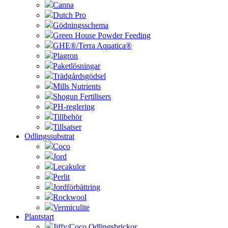
Canna
Dutch Pro
Gödningsschema
Green House Powder Feeding
GHE®/Terra Aquatica®
Plagron
Paketlösningar
Trädgårdsgödsel
Mills Nutrients
Shogun Fertilisers
PH-reglering
Tillbehör
Tillsatser
Odlingssubstrat
Coco
Jord
Lecakulor
Perlit
Jordförbättring
Rockwool
Vermiculite
Plantstart
Jiffy/Coco Odlingsbrickor