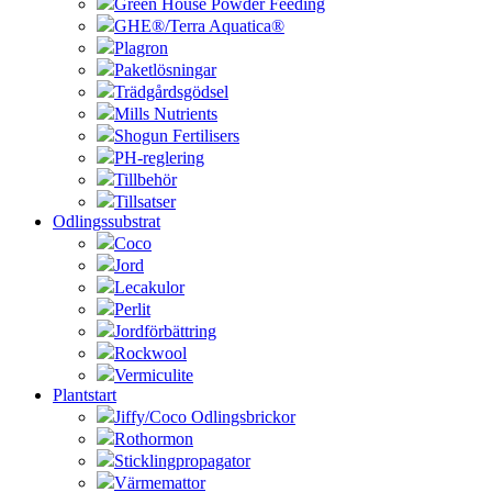
Green House Powder Feeding
GHE®/Terra Aquatica®
Plagron
Paketlösningar
Trädgårdsgödsel
Mills Nutrients
Shogun Fertilisers
PH-reglering
Tillbehör
Tillsatser
Odlingssubstrat
Coco
Jord
Lecakulor
Perlit
Jordförbättring
Rockwool
Vermiculite
Plantstart
Jiffy/Coco Odlingsbrickor
Rothormon
Sticklingpropagator
Värmemattor