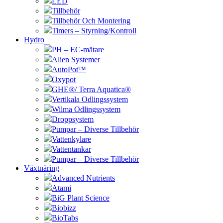
LED
Tillbehör
Tillbehör Och Montering
Timers – Styrning/Kontroll
Hydro
PH – EC-mätare
Alien Systemer
AutoPot™
Oxypot
GHE®/ Terra Aquatica®
Vertikala Odlingssystem
Wilma Odlingssystem
Droppsystem
Pumpar – Diverse Tillbehör
Vattenkylare
Vattentankar
Pumpar – Diverse Tillbehör
Växtnäring
Advanced Nutrients
Atami
BiG Plant Science
Biobizz
BioTabs