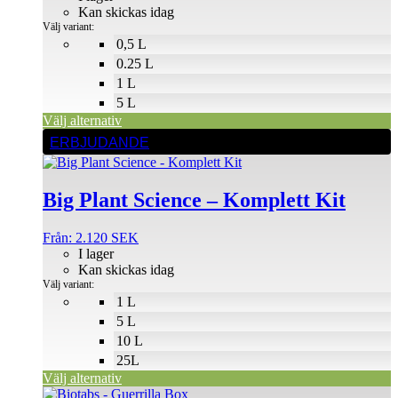
Kan skickas idag
olika
Välj variant:
alternativen
0,5 L
kan
0.25 L
väljas
på
1 L
produktsidan
5 L
Välj alternativ
Den
ERBJUDANDE
här
produkten
har
Big Plant Science – Komplett Kit
flera
varianter.
De
Från:
2.120
SEK
olika
I lager
alternativen
Kan skickas idag
kan
Välj variant:
väljas
1 L
på
5 L
produktsidan
10 L
25L
Välj alternativ