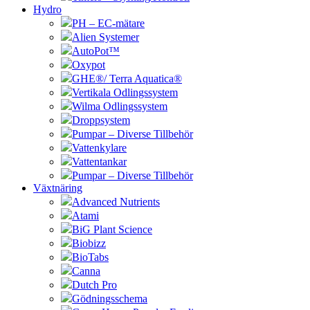
Hydro
PH – EC-mätare
Alien Systemer
AutoPot™
Oxypot
GHE®/ Terra Aquatica®
Vertikala Odlingssystem
Wilma Odlingssystem
Droppsystem
Pumpar – Diverse Tillbehör
Vattenkylare
Vattentankar
Pumpar – Diverse Tillbehör
Växtnäring
Advanced Nutrients
Atami
BiG Plant Science
Biobizz
BioTabs
Canna
Dutch Pro
Gödningsschema