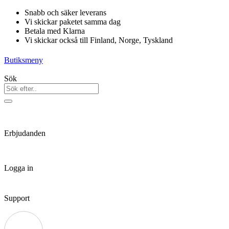
Hoppa
Snabb och säker leverans
till
Vi skickar paketet samma dag
innehåll
Betala med Klarna
Vi skickar också till Finland, Norge, Tyskland
Butiksmeny
Sök
Erbjudanden
Logga in
Support