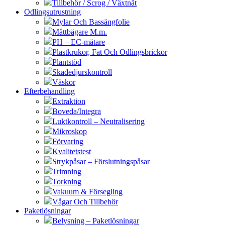
Tillbehör / Scrog / Växtnät
Odlingsutrustning
Mylar Och Bassängfolie
Måttbägare M.m.
PH – EC-mätare
Plastkrukor, Fat Och Odlingsbrickor
Plantstöd
Skadedjurskontroll
Väskor
Efterbehandling
Extraktion
Boveda/Integra
Luktkontroll – Neutralisering
Mikroskop
Förvaring
Kvalitetstest
Strykpåsar – Förslutningspåsar
Trimning
Torkning
Vakuum & Försegling
Vågar Och Tillbehör
Paketlösningar
Belysning – Paketlösningar