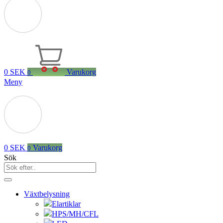
0
SEK
Varukorg
0
Meny
0
SEK
Varukorg
0
Sök
Växtbelysning
Elartiklar
HPS/MH/CFL