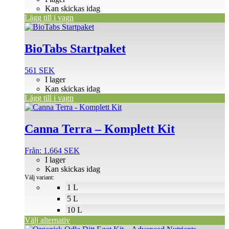
Kan skickas idag
Lägg till i vagn
BioTabs Startpaket
561
SEK
I lager
Kan skickas idag
Lägg till i vagn
Den
här
produkten
Canna Terra – Komplett Kit
har
flera
Från:
1.664
SEK
varianter.
I lager
De
Kan skickas idag
olika
Välj variant:
alternativen
1 L
kan
5 L
väljas
på
10 L
produktsidan
Välj alternativ