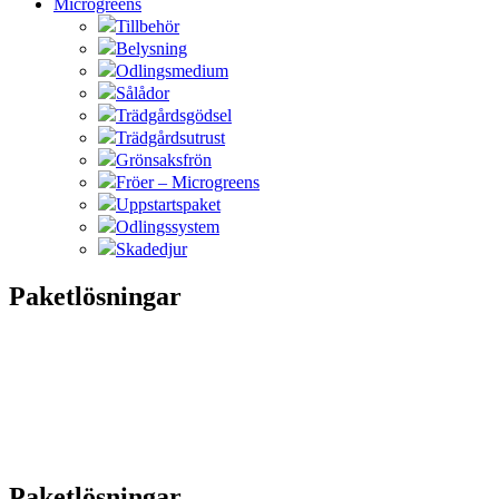
Microgreens
Tillbehör
Belysning
Odlingsmedium
Sålådor
Trädgårdsgödsel
Trädgårdsutrust
Grönsaksfrön
Fröer – Microgreens
Uppstartspaket
Odlingssystem
Skadedjur
Paketlösningar
Paketlösningar