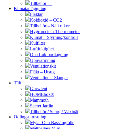
Tillbehör—-
Klimatanläggning
Fläktar
Koldioxid – CO2
Tillbehör – Nätkrukor
Hygrometer / Thermometer
Klimat – Styrning/kontroll
Kulfilter
Luftfuktighet
Ona Luktborttagning
Uppvärmning
Ventilationskit
Fläkt – Utsug
Ventilation – Slangar
Tält
Growtent
HOMEbox®
Mammoth
Secret Jardin
Tillbehör / Scrog / Växtnät
Odlingsutrustning
Mylar Och Bassängfolie
Måttbägare M.m.