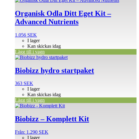
Organisk Odla Ditt Eget Kit –
Advanced Nutrients
1.056
SEK
I lager
Kan skickas idag
Lägg till i vagn
Biobizz hydro startpaket
363
SEK
I lager
Kan skickas idag
Lägg till i vagn
Den
här
produkten
Biobizz – Komplett Kit
har
flera
Från:
1.290
SEK
varianter.
I lager
De