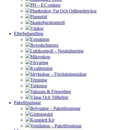
PH – EC-mätare
Plastkrukor, Fat Och Odlingsbrickor
Plantstöd
Skadedjurskontroll
Väskor
Efterbehandling
Extraktion
Boveda/Integra
Luktkontroll – Neutralisering
Mikroskop
Förvaring
Kvalitetstest
Strykpåsar – Förslutningspåsar
Trimning
Torkning
Vakuum & Försegling
Vågar Och Tillbehör
Paketlösningar
Belysning – Paketlösningar
Gödningskit
Komplett Kit
Ventilation – Paketlösningar