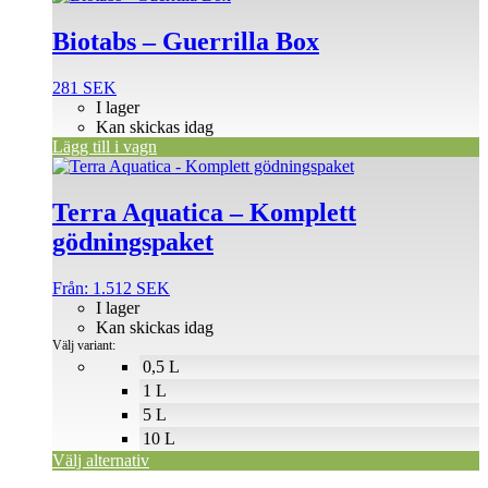
Biotabs – Guerrilla Box
281
SEK
I lager
Kan skickas idag
Lägg till i vagn
Den
här
produkten
Terra Aquatica – Komplett
har
gödningspaket
flera
varianter.
De
Från:
1.512
SEK
olika
I lager
alternativen
Kan skickas idag
kan
Välj variant:
väljas
0,5 L
på
1 L
produktsidan
5 L
10 L
Välj alternativ