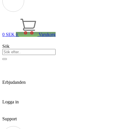
0
SEK
Varukorg
0
Sök
Erbjudanden
Logga in
Support