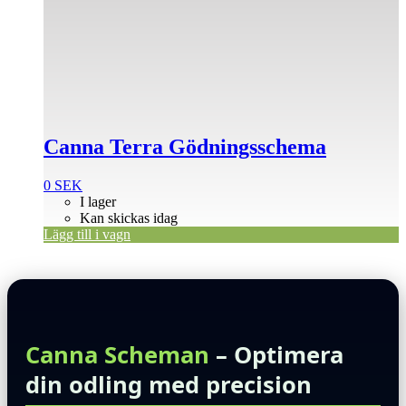
Canna Terra Gödningsschema
0
SEK
I lager
Kan skickas idag
Lägg till i vagn
Canna Scheman
– Optimera
din odling med precision