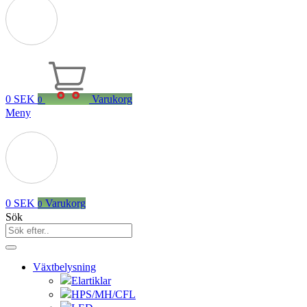
0
SEK
Varukorg
0
Meny
0
SEK
Varukorg
0
Sök
Växtbelysning
Elartiklar
HPS/MH/CFL