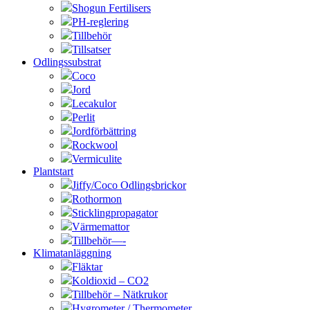
Shogun Fertilisers
PH-reglering
Tillbehör
Tillsatser
Odlingssubstrat
Coco
Jord
Lecakulor
Perlit
Jordförbättring
Rockwool
Vermiculite
Plantstart
Jiffy/Coco Odlingsbrickor
Rothormon
Sticklingpropagator
Värmemattor
Tillbehör—-
Klimatanläggning
Fläktar
Koldioxid – CO2
Tillbehör – Nätkrukor
Hygrometer / Thermometer