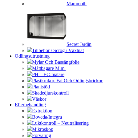
Mammoth
Secret Jardin
Tillbehör / Scrog / Växtnät
Odlingsutrustning
Mylar Och Bassängfolie
Måttbägare M.m.
PH – EC-mätare
Plastkrukor, Fat Och Odlingsbrickor
Plantstöd
Skadedjurskontroll
Väskor
Efterbehandling
Extraktion
Boveda/Integra
Luktkontroll – Neutralisering
Mikroskop
Förvaring