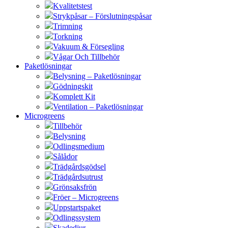
Kvalitetstest
Strykpåsar – Förslutningspåsar
Trimning
Torkning
Vakuum & Försegling
Vågar Och Tillbehör
Paketlösningar
Belysning – Paketlösningar
Gödningskit
Komplett Kit
Ventilation – Paketlösningar
Microgreens
Tillbehör
Belysning
Odlingsmedium
Sålådor
Trädgårdsgödsel
Trädgårdsutrust
Grönsaksfrön
Fröer – Microgreens
Uppstartspaket
Odlingssystem
Skadedjur