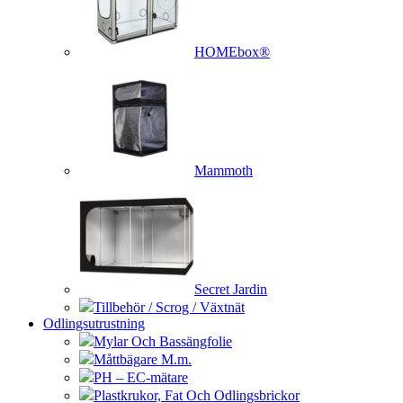
HOMEbox®
Mammoth
Secret Jardin
Tillbehör / Scrog / Växtnät
Odlingsutrustning
Mylar Och Bassängfolie
Måttbägare M.m.
PH – EC-mätare
Plastkrukor, Fat Och Odlingsbrickor