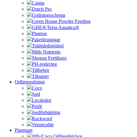
Canna
Dutch Pro
Gödningsschema
Green House Powder Feeding
GHE®/Terra Aquatica®
Plagron
Paketlösningar
Trädgårdsgödsel
Mills Nutrients
Shogun Fertilisers
PH-reglering
Tillbehör
Tillsatser
Odlingssubstrat
Coco
Jord
Lecakulor
Perlit
Jordförbättring
Rockwool
Vermiculite
Plantstart
Jiffy/Coco Odlingsbrickor