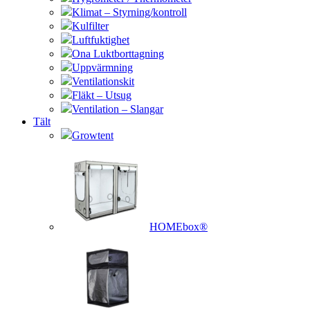
Klimat – Styrning/kontroll
Kulfilter
Luftfuktighet
Ona Luktborttagning
Uppvärmning
Ventilationskit
Fläkt – Utsug
Ventilation – Slangar
Tält
Growtent
HOMEbox®