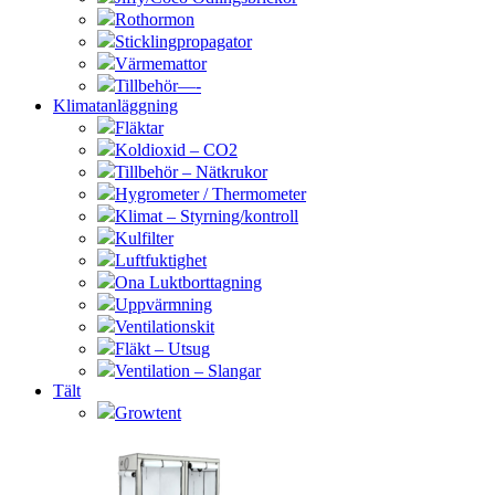
Rothormon
Sticklingpropagator
Värmemattor
Tillbehör—-
Klimatanläggning
Fläktar
Koldioxid – CO2
Tillbehör – Nätkrukor
Hygrometer / Thermometer
Klimat – Styrning/kontroll
Kulfilter
Luftfuktighet
Ona Luktborttagning
Uppvärmning
Ventilationskit
Fläkt – Utsug
Ventilation – Slangar
Tält
Growtent