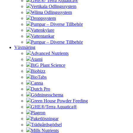
GHE®/ Terra Aquatica®
Vertikala Odlingssystem
Wilma Odlingssystem
Droppsystem
Pumpar – Diverse Tillbehör
Vattenkylare
Vattentankar
Pumpar – Diverse Tillbehör
Växtnäring
Advanced Nutrients
Atami
BiG Plant Science
Biobizz
BioTabs
Canna
Dutch Pro
Gödningsschema
Green House Powder Feeding
GHE®/Terra Aquatica®
Plagron
Paketlösningar
Trädgårdsgödsel
Mills Nutrients