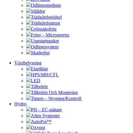
Odlingsmedium
Sålådor
Trädgårdsgödsel
Trädgårdsutrust
Grönsaksfrön
Fröer – Microgreens
Uppstartspaket
Odlingssystem
Skadedjur
Växtbelysning
Elartiklar
HPS/MH/CFL
LED
Tillbehör
Tillbehör Och Montering
Timers – Styrning/Kontroll
Hydro
PH – EC-mätare
Alien Systemer
AutoPot™
Oxypot