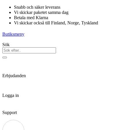
Hoppa
Snabb och säker leverans
till
Vi skickar paketet samma dag
innehåll
Betala med Klarna
Vi skickar också till Finland, Norge, Tyskland
Butiksmeny
Sök
Erbjudanden
Logga in
Support