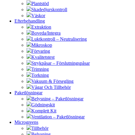
Plantstöd
Skadedjurskontroll
Väskor
Efterbehandling
Extraktion
Boveda/Integra
Luktkontroll – Neutralisering
Mikroskop
Förvaring
Kvalitetstest
Strykpåsar – Förslutningspåsar
Trimning
Torkning
Vakuum & Försegling
Vågar Och Tillbehör
Paketlösningar
Belysning – Paketlösningar
Gödningskit
Komplett Kit
Ventilation – Paketlösningar
Microgreens
Tillbehör
Belysning