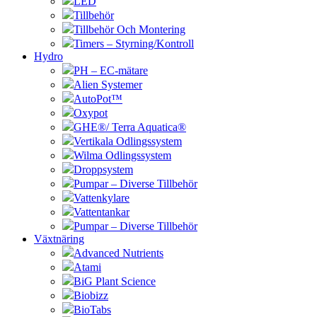
LED
Tillbehör
Tillbehör Och Montering
Timers – Styrning/Kontroll
Hydro
PH – EC-mätare
Alien Systemer
AutoPot™
Oxypot
GHE®/ Terra Aquatica®
Vertikala Odlingssystem
Wilma Odlingssystem
Droppsystem
Pumpar – Diverse Tillbehör
Vattenkylare
Vattentankar
Pumpar – Diverse Tillbehör
Växtnäring
Advanced Nutrients
Atami
BiG Plant Science
Biobizz
BioTabs