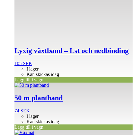
Lyxig växtband – Lst och nedbinding
105
SEK
I lager
Kan skickas idag
Lägg till i vagn
50 m plantband
74
SEK
I lager
Kan skickas idag
Lägg till i vagn
Den