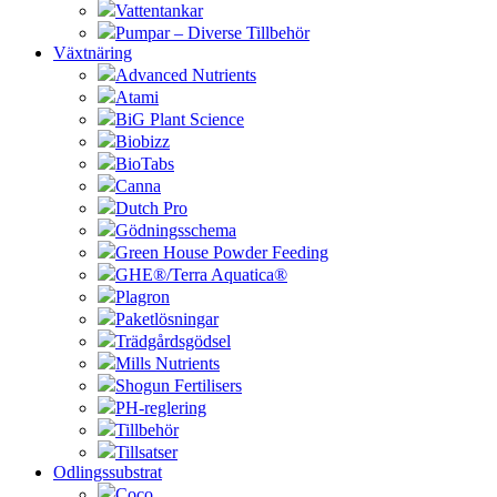
Vattentankar
Pumpar – Diverse Tillbehör
Växtnäring
Advanced Nutrients
Atami
BiG Plant Science
Biobizz
BioTabs
Canna
Dutch Pro
Gödningsschema
Green House Powder Feeding
GHE®/Terra Aquatica®
Plagron
Paketlösningar
Trädgårdsgödsel
Mills Nutrients
Shogun Fertilisers
PH-reglering
Tillbehör
Tillsatser
Odlingssubstrat
Coco