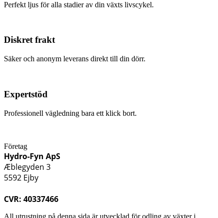
Perfekt ljus för alla stadier av din växts livscykel.
Diskret frakt
Säker och anonym leverans direkt till din dörr.
Expertstöd
Professionell vägledning bara ett klick bort.
Företag
Hydro-Fyn ApS
Æblegyden 3
5592 Ejby
CVR: 40337466
All utrustning på denna sida är utvecklad för odling av växter i