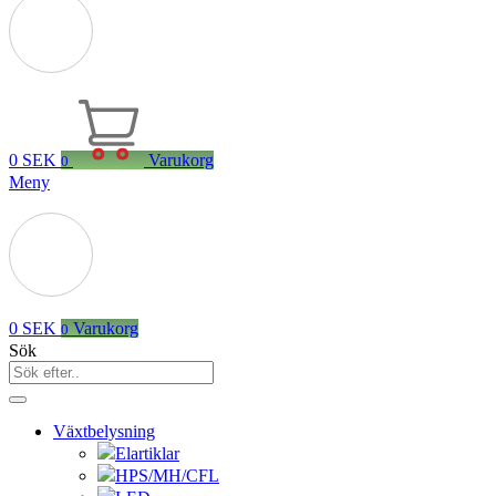
0
SEK
Varukorg
0
Meny
0
SEK
Varukorg
0
Sök
Växtbelysning
Elartiklar
HPS/MH/CFL