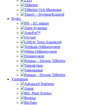
LED
Tillbehör
Tillbehör Och Montering
Timers – Styrning/Kontroll
Hydro
PH – EC-mätare
Alien Systemer
AutoPot™
Oxypot
GHE®/ Terra Aquatica®
Vertikala Odlingssystem
Wilma Odlingssystem
Droppsystem
Pumpar – Diverse Tillbehör
Vattenkylare
Vattentankar
Pumpar – Diverse Tillbehör
Växtnäring
Advanced Nutrients
Atami
BiG Plant Science
Biobizz
BioTabs