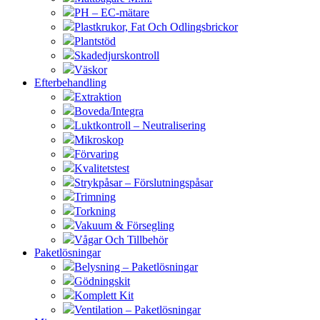
PH – EC-mätare
Plastkrukor, Fat Och Odlingsbrickor
Plantstöd
Skadedjurskontroll
Väskor
Efterbehandling
Extraktion
Boveda/Integra
Luktkontroll – Neutralisering
Mikroskop
Förvaring
Kvalitetstest
Strykpåsar – Förslutningspåsar
Trimning
Torkning
Vakuum & Försegling
Vågar Och Tillbehör
Paketlösningar
Belysning – Paketlösningar
Gödningskit
Komplett Kit
Ventilation – Paketlösningar