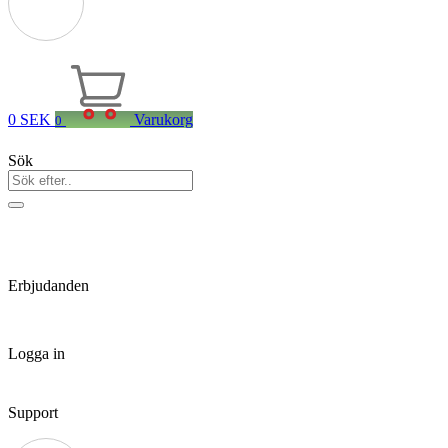
0
SEK
Varukorg
0
Sök
Erbjudanden
Logga in
Support