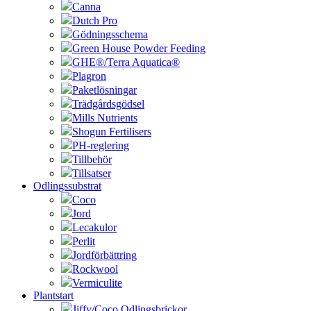
Canna
Dutch Pro
Gödningsschema
Green House Powder Feeding
GHE®/Terra Aquatica®
Plagron
Paketlösningar
Trädgårdsgödsel
Mills Nutrients
Shogun Fertilisers
PH-reglering
Tillbehör
Tillsatser
Odlingssubstrat
Coco
Jord
Lecakulor
Perlit
Jordförbättring
Rockwool
Vermiculite
Plantstart
Jiffy/Coco Odlingsbrickor