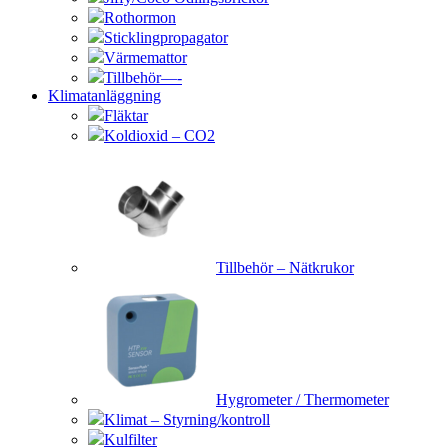
Rothormon
Sticklingpropagator
Värmemattor
Tillbehör—-
Klimatanläggning
Fläktar
Koldioxid – CO2
Tillbehör – Nätkrukor
Hygrometer / Thermometer
Klimat – Styrning/kontroll
Kulfilter