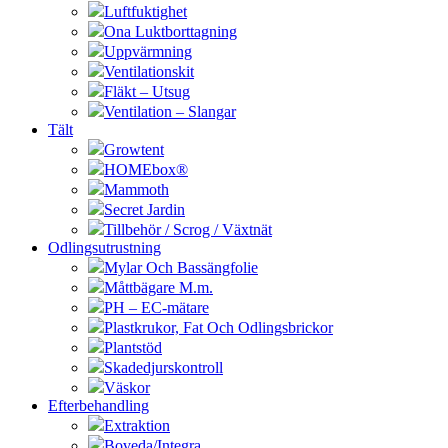
Luftfuktighet
Ona Luktborttagning
Uppvärmning
Ventilationskit
Fläkt – Utsug
Ventilation – Slangar
Tält
Growtent
HOMEbox®
Mammoth
Secret Jardin
Tillbehör / Scrog / Växtnät
Odlingsutrustning
Mylar Och Bassängfolie
Måttbägare M.m.
PH – EC-mätare
Plastkrukor, Fat Och Odlingsbrickor
Plantstöd
Skadedjurskontroll
Väskor
Efterbehandling
Extraktion
Boveda/Integra