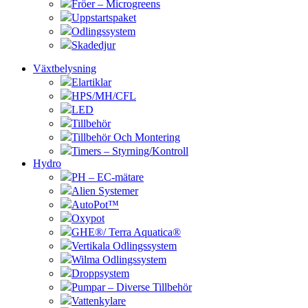
Fröer – Microgreens
Uppstartspaket
Odlingssystem
Skadedjur
Växtbelysning
Elartiklar
HPS/MH/CFL
LED
Tillbehör
Tillbehör Och Montering
Timers – Styrning/Kontroll
Hydro
PH – EC-mätare
Alien Systemer
AutoPot™
Oxypot
GHE®/ Terra Aquatica®
Vertikala Odlingssystem
Wilma Odlingssystem
Droppsystem
Pumpar – Diverse Tillbehör
Vattenkylare