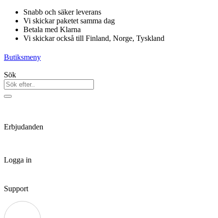
Hoppa
Snabb och säker leverans
till
Vi skickar paketet samma dag
innehåll
Betala med Klarna
Vi skickar också till Finland, Norge, Tyskland
Butiksmeny
Sök
Erbjudanden
Logga in
Support