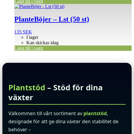
Lägg till i vagn
PlanteBöjer – Lst (50 st)
135
SEK
I lager
Kan skickas idag
Lägg till i vagn
Plantstöd
– Stöd för dina
växter
Välkommen till vårt sortiment av
plantstöd
,
designade för att ge dina växter den stabilitet de
behöver –