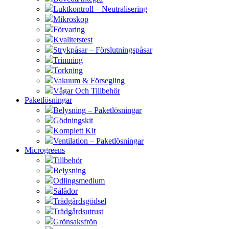
Luktkontroll – Neutralisering
Mikroskop
Förvaring
Kvalitetstest
Strykpåsar – Förslutningspåsar
Trimning
Torkning
Vakuum & Försegling
Vågar Och Tillbehör
Paketlösningar
Belysning – Paketlösningar
Gödningskit
Komplett Kit
Ventilation – Paketlösningar
Microgreens
Tillbehör
Belysning
Odlingsmedium
Sålådor
Trädgårdsgödsel
Trädgårdsutrust
Grönsaksfrön