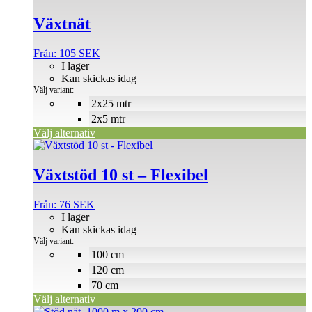
här
produkten
Växtnät
har
flera
Från:
105
SEK
varianter.
I lager
De
Kan skickas idag
olika
Välj variant:
alternativen
2x25 mtr
kan
2x5 mtr
väljas
på
Välj alternativ
produktsidan
Den
här
produkten
Växtstöd 10 st – Flexibel
har
flera
Från:
76
SEK
varianter.
I lager
De
Kan skickas idag
olika
Välj variant:
alternativen
100 cm
kan
120 cm
väljas
på
70 cm
produktsidan
Välj alternativ