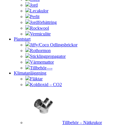
Jord
Lecakulor
Perlit
Jordförbättring
Rockwool
Vermiculite
Plantstart
Jiffy/Coco Odlingsbrickor
Rothormon
Sticklingpropagator
Värmemattor
Tillbehör—-
Klimatanläggning
Fläktar
Koldioxid – CO2
Tillbehör – Nätkrukor