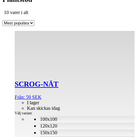
Sortera
10 varer i alt
efter
popularitet
Den
här
produkten
har
flera
varianter.
De
olika
alternativen
SCROG-NÄT
kan
väljas
på
Från:
59
SEK
produktsidan
I lager
Kan skickas idag
Välj variant:
100x100
120x120
150x150