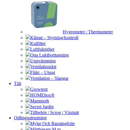
Hygrometer / Thermometer
Klimat – Styrning/kontroll
Kulfilter
Luftfuktighet
Ona Luktborttagning
Uppvärmning
Ventilationskit
Fläkt – Utsug
Ventilation – Slangar
Tält
Growtent
HOMEbox®
Mammoth
Secret Jardin
Tillbehör / Scrog / Växtnät
Odlingsutrustning
Mylar Och Bassängfolie
Måttbägare M.m.