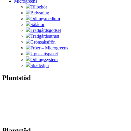
Microgreens
Tillbehör
Belysning
Odlingsmedium
Sålådor
Trädgårdsgödsel
Trädgårdsutrust
Grönsaksfrön
Fröer – Microgreens
Uppstartspaket
Odlingssystem
Skadedjur
Plantstöd
Plantstöd