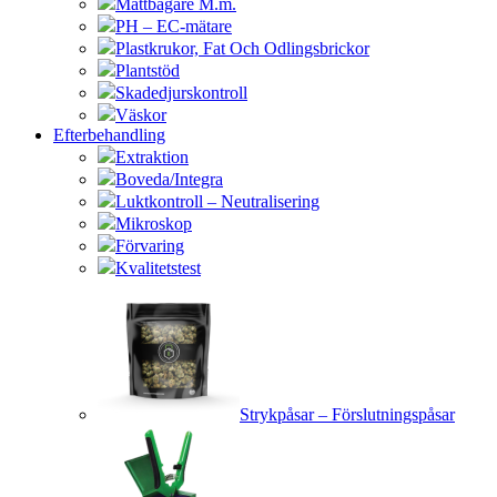
Måttbägare M.m.
PH – EC-mätare
Plastkrukor, Fat Och Odlingsbrickor
Plantstöd
Skadedjurskontroll
Väskor
Efterbehandling
Extraktion
Boveda/Integra
Luktkontroll – Neutralisering
Mikroskop
Förvaring
Kvalitetstest
Strykpåsar – Förslutningspåsar