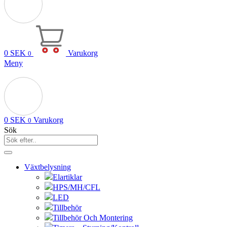
0
SEK
Varukorg
0
Meny
0
SEK
Varukorg
0
Sök
Växtbelysning
Elartiklar
HPS/MH/CFL
LED
Tillbehör
Tillbehör Och Montering