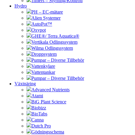
Timers – Styrning/Kontroll
Hydro
PH – EC-mätare
Alien Systemer
AutoPot™
Oxypot
GHE®/ Terra Aquatica®
Vertikala Odlingssystem
Wilma Odlingssystem
Droppsystem
Pumpar – Diverse Tillbehör
Vattenkylare
Vattentankar
Pumpar – Diverse Tillbehör
Växtnäring
Advanced Nutrients
Atami
BiG Plant Science
Biobizz
BioTabs
Canna
Dutch Pro
Gödningsschema