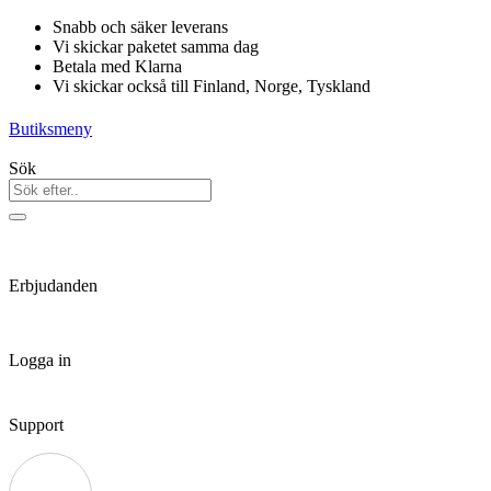
Hoppa
Snabb och säker leverans
till
Vi skickar paketet samma dag
innehåll
Betala med Klarna
Vi skickar också till Finland, Norge, Tyskland
Butiksmeny
Sök
Erbjudanden
Logga in
Support