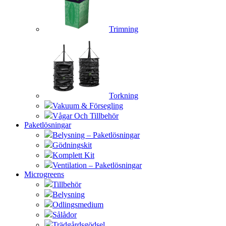
Trimning
Torkning
Vakuum & Försegling
Vågar Och Tillbehör
Paketlösningar
Belysning – Paketlösningar
Gödningskit
Komplett Kit
Ventilation – Paketlösningar
Microgreens
Tillbehör
Belysning
Odlingsmedium
Sålådor
Trädgårdsgödsel