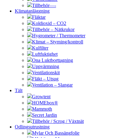
Tillbehör—-
Klimatanläggning
Fläktar
Koldioxid – CO2
Tillbehör – Nätkrukor
Hygrometer / Thermometer
Klimat – Styrning/kontroll
Kulfilter
Luftfuktighet
Ona Luktborttagning
Uppvärmning
Ventilationskit
Fläkt – Utsug
Ventilation – Slangar
Tält
Growtent
HOMEbox®
Mammoth
Secret Jardin
Tillbehör / Scrog / Växtnät
Odlingsutrustning
Mylar Och Bassängfolie