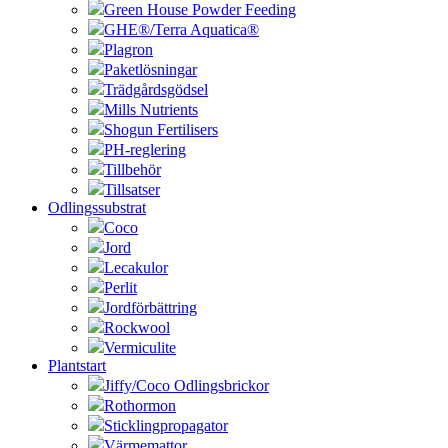
Green House Powder Feeding
GHE®/Terra Aquatica®
Plagron
Paketlösningar
Trädgårdsgödsel
Mills Nutrients
Shogun Fertilisers
PH-reglering
Tillbehör
Tillsatser
Odlingssubstrat
Coco
Jord
Lecakulor
Perlit
Jordförbättring
Rockwool
Vermiculite
Plantstart
Jiffy/Coco Odlingsbrickor
Rothormon
Sticklingpropagator
Värmemattor