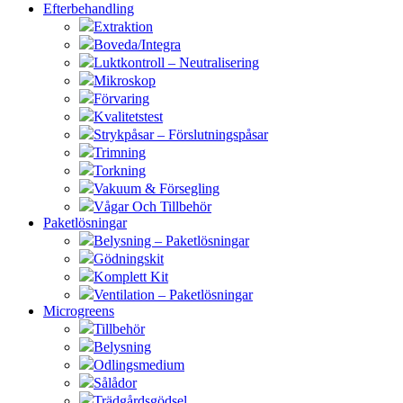
Efterbehandling
Extraktion
Boveda/Integra
Luktkontroll – Neutralisering
Mikroskop
Förvaring
Kvalitetstest
Strykpåsar – Förslutningspåsar
Trimning
Torkning
Vakuum & Försegling
Vågar Och Tillbehör
Paketlösningar
Belysning – Paketlösningar
Gödningskit
Komplett Kit
Ventilation – Paketlösningar
Microgreens
Tillbehör
Belysning
Odlingsmedium
Sålådor
Trädgårdsgödsel