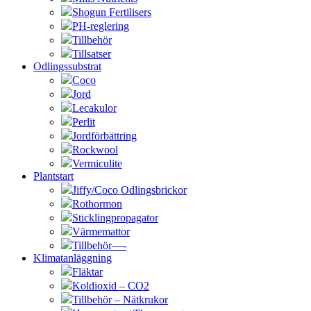
Shogun Fertilisers
PH-reglering
Tillbehör
Tillsatser
Odlingssubstrat
Coco
Jord
Lecakulor
Perlit
Jordförbättring
Rockwool
Vermiculite
Plantstart
Jiffy/Coco Odlingsbrickor
Rothormon
Sticklingpropagator
Värmemattor
Tillbehör—-
Klimatanläggning
Fläktar
Koldioxid – CO2
Tillbehör – Nätkrukor