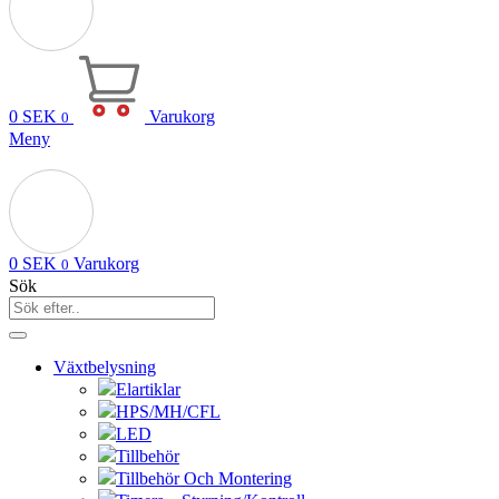
0
SEK
Varukorg
0
Meny
0
SEK
Varukorg
0
Sök
Växtbelysning
Elartiklar
HPS/MH/CFL
LED
Tillbehör
Tillbehör Och Montering