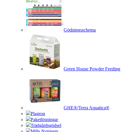
Gödningsschema
Green House Powder Feeding
GHE®/Terra Aquatica®
Plagron
Paketlösningar
Trädgårdsgödsel
Mills Nutrients