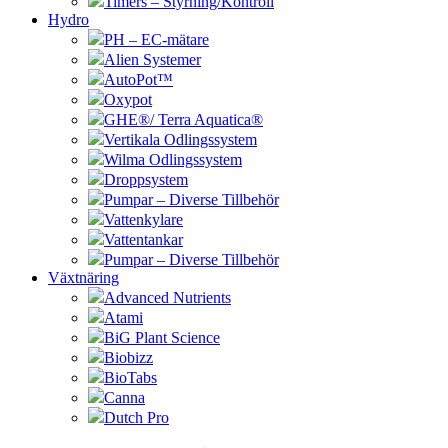
Timers – Styrning/Kontroll
Hydro
PH – EC-mätare
Alien Systemer
AutoPot™
Oxypot
GHE®/ Terra Aquatica®
Vertikala Odlingssystem
Wilma Odlingssystem
Droppsystem
Pumpar – Diverse Tillbehör
Vattenkylare
Vattentankar
Pumpar – Diverse Tillbehör
Växtnäring
Advanced Nutrients
Atami
BiG Plant Science
Biobizz
BioTabs
Canna
Dutch Pro