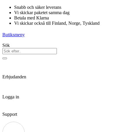
Hoppa
Snabb och säker leverans
till
Vi skickar paketet samma dag
innehåll
Betala med Klarna
Vi skickar också till Finland, Norge, Tyskland
Butiksmeny
Sök
Erbjudanden
Logga in
Support