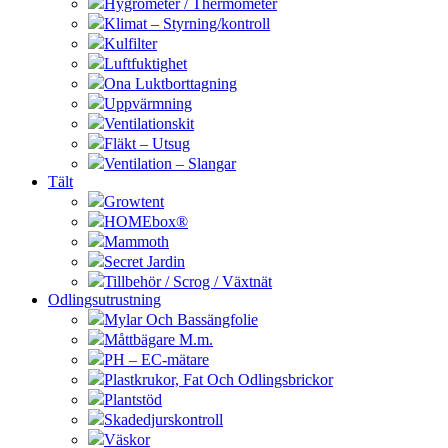
Hygrometer / Thermometer
Klimat – Styrning/kontroll
Kulfilter
Luftfuktighet
Ona Luktborttagning
Uppvärmning
Ventilationskit
Fläkt – Utsug
Ventilation – Slangar
Tält
Growtent
HOMEbox®
Mammoth
Secret Jardin
Tillbehör / Scrog / Växtnät
Odlingsutrustning
Mylar Och Bassängfolie
Måttbägare M.m.
PH – EC-mätare
Plastkrukor, Fat Och Odlingsbrickor
Plantstöd
Skadedjurskontroll
Väskor