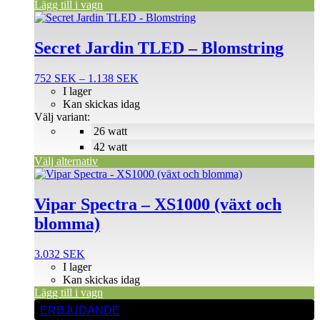
Lägg till i vagn
Den
här
produkten
Secret Jardin TLED – Blomstring
har
flera
Prisintervall:
752
SEK
–
1.138
SEK
varianter.
752 SEK
I lager
De
till
Kan skickas idag
olika
1.138 SEK
Välj variant:
alternativen
26 watt
kan
väljas
42 watt
på
Välj alternativ
produktsidan
Vipar Spectra – XS1000 (växt och
blomma)
3.032
SEK
I lager
Kan skickas idag
Lägg till i vagn
ERBJUDANDE