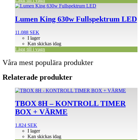
Lägg till i vagn
Lumen King 630w Fullspektrum LED
11.088
SEK
I lager
Kan skickas idag
Lägg till i vagn
Våra mest populära produkter
Relaterade produkter
TBOX 8H – KONTROLL TIMER
BOX + VÄRME
1.824
SEK
I lager
Kan skickas idag