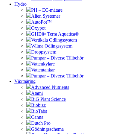
Hydro
PH – EC-mätare
Alien Systemer
AutoPot™
Oxypot
GHE®/ Terra Aquatica®
Vertikala Odlingssystem
Wilma Odlingssystem
Droppsystem
Pumpar – Diverse Tillbehör
Vattenkylare
Vattentankar
Pumpar – Diverse Tillbehör
Växtnäring
Advanced Nutrients
Atami
BiG Plant Science
Biobizz
BioTabs
Canna
Dutch Pro
Gödningsschema