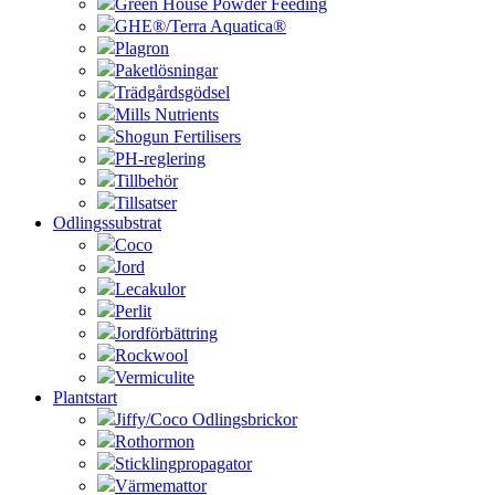
Green House Powder Feeding
GHE®/Terra Aquatica®
Plagron
Paketlösningar
Trädgårdsgödsel
Mills Nutrients
Shogun Fertilisers
PH-reglering
Tillbehör
Tillsatser
Odlingssubstrat
Coco
Jord
Lecakulor
Perlit
Jordförbättring
Rockwool
Vermiculite
Plantstart
Jiffy/Coco Odlingsbrickor
Rothormon
Sticklingpropagator
Värmemattor