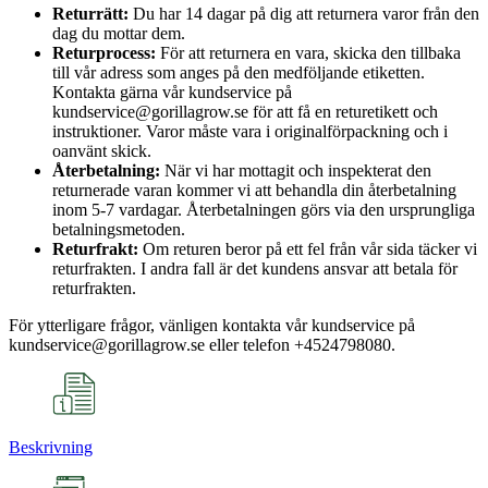
Returrätt:
Du har 14 dagar på dig att returnera varor från den
dag du mottar dem.
Returprocess:
För att returnera en vara, skicka den tillbaka
till vår adress som anges på den medföljande etiketten.
Kontakta gärna vår kundservice på
kundservice@gorillagrow.se för att få en returetikett och
instruktioner. Varor måste vara i originalförpackning och i
oanvänt skick.
Återbetalning:
När vi har mottagit och inspekterat den
returnerade varan kommer vi att behandla din återbetalning
inom 5-7 vardagar. Återbetalningen görs via den ursprungliga
betalningsmetoden.
Returfrakt:
Om returen beror på ett fel från vår sida täcker vi
returfrakten. I andra fall är det kundens ansvar att betala för
returfrakten.
För ytterligare frågor, vänligen kontakta vår kundservice på
kundservice@gorillagrow.se eller telefon +4524798080.
Beskrivning