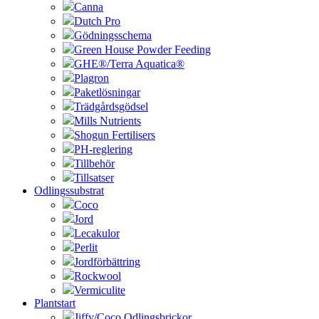
Canna
Dutch Pro
Gödningsschema
Green House Powder Feeding
GHE®/Terra Aquatica®
Plagron
Paketlösningar
Trädgårdsgödsel
Mills Nutrients
Shogun Fertilisers
PH-reglering
Tillbehör
Tillsatser
Odlingssubstrat
Coco
Jord
Lecakulor
Perlit
Jordförbättring
Rockwool
Vermiculite
Plantstart
Jiffy/Coco Odlingsbrickor