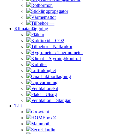
Rothormon
Sticklingpropagator
Värmemattor
Tillbehör—-
Klimatanläggning
Fläktar
Koldioxid – CO2
Tillbehör – Nätkrukor
Hygrometer / Thermometer
Klimat – Styrning/kontroll
Kulfilter
Luftfuktighet
Ona Luktborttagning
Uppvärmning
Ventilationskit
Fläkt – Utsug
Ventilation – Slangar
Tält
Growtent
HOMEbox®
Mammoth
Secret Jardin