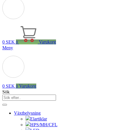
0
SEK
Varukorg
0
Meny
0
SEK
Varukorg
0
Sök
Växtbelysning
Elartiklar
HPS/MH/CFL