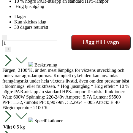
10 % högre PAR-utsläpp än standard HPS-lampor
Hög ljusutgång
I lager
Kan skickas idag
30 dagars returrätt
Cultilite
-
Lägg till i vagn
Hps
600w
+
-
95000Lumen
mängd
Beskrivning
Färgen, 2100°K, är den mest lämpliga för växtens utveckling och
motsvarar agro-lampornas. Komplett cykel: den kan användas
framgångsrikt under hela växtens livstid, även om den presterar bäst
i blomnings- eller fruktfasen. * Hög ljusutgång * Hög effekt * 10 %
högre PAR-utsläpp än standard HPS-lampor Tekniska funktioner:
Watt: 600W Spänning: 220-240v Ampere: 5,7A Lumen: 95500
PPF: 1132,7umol/s PF: 0,9079m . : 2.2954 + 005 Attack: E-40
Färgtemperatur: 2100°K
Specifikationer
Vikt
0,5 kg