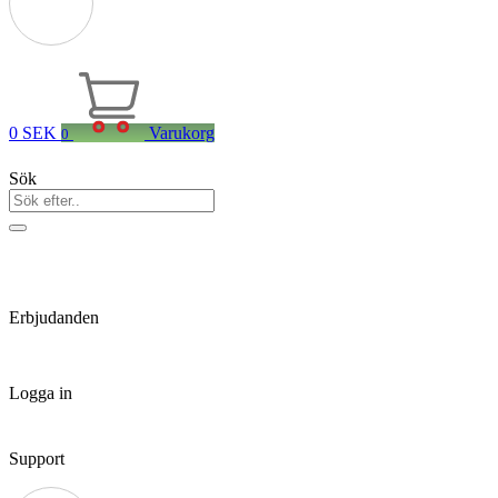
0
SEK
Varukorg
0
Sök
Erbjudanden
Logga in
Support