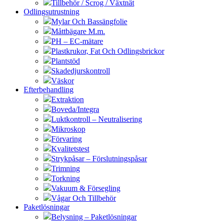
Tillbehör / Scrog / Växtnät
Odlingsutrustning
Mylar Och Bassängfolie
Måttbägare M.m.
PH – EC-mätare
Plastkrukor, Fat Och Odlingsbrickor
Plantstöd
Skadedjurskontroll
Väskor
Efterbehandling
Extraktion
Boveda/Integra
Luktkontroll – Neutralisering
Mikroskop
Förvaring
Kvalitetstest
Strykpåsar – Förslutningspåsar
Trimning
Torkning
Vakuum & Försegling
Vågar Och Tillbehör
Paketlösningar
Belysning – Paketlösningar