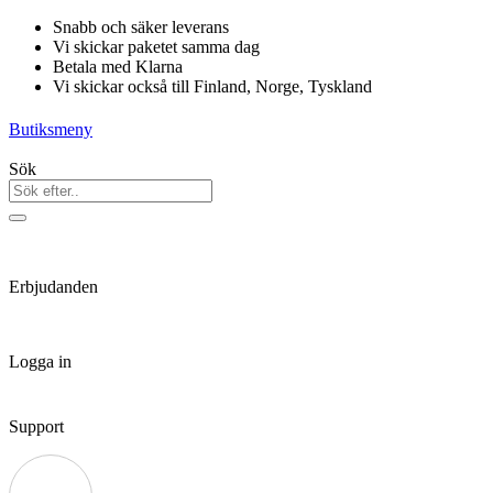
Hoppa
Snabb och säker leverans
till
Vi skickar paketet samma dag
innehåll
Betala med Klarna
Vi skickar också till Finland, Norge, Tyskland
Butiksmeny
Sök
Erbjudanden
Logga in
Support