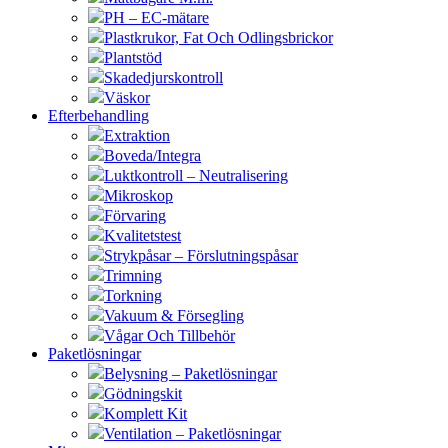
PH – EC-mätare
Plastkrukor, Fat Och Odlingsbrickor
Plantstöd
Skadedjurskontroll
Väskor
Efterbehandling
Extraktion
Boveda/Integra
Luktkontroll – Neutralisering
Mikroskop
Förvaring
Kvalitetstest
Strykpåsar – Förslutningspåsar
Trimning
Torkning
Vakuum & Försegling
Vågar Och Tillbehör
Paketlösningar
Belysning – Paketlösningar
Gödningskit
Komplett Kit
Ventilation – Paketlösningar