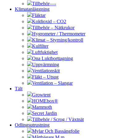
Tillbehör—-
Klimatanläggning
Fläktar
Koldioxid – CO2
Tillbehör – Nätkrukor
Hygrometer / Thermometer
Klimat – Styrning/kontroll
Kulfilter
Luftfuktighet
Ona Luktborttagning
Uppvärmning
Ventilationskit
Fläkt – Utsug
Ventilation – Slangar
Tält
Growtent
HOMEbox®
Mammoth
Secret Jardin
Tillbehör / Scrog / Växtnät
Odlingsutrustning
Mylar Och Bassängfolie
Måttbägare M.m.