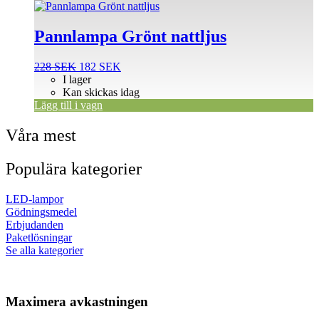
Pannlampa Grönt nattljus
Det
Det
228
SEK
182
SEK
ursprungliga
nuvarande
I lager
priset
priset
Kan skickas idag
var:
är:
Lägg till i vagn
228 SEK.
182 SEK.
Våra mest
Populära kategorier
LED-lampor
Gödningsmedel
Erbjudanden
Paketlösningar
Se alla kategorier
Maximera avkastningen