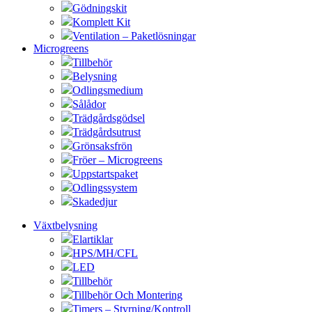
Gödningskit
Komplett Kit
Ventilation – Paketlösningar
Microgreens
Tillbehör
Belysning
Odlingsmedium
Sålådor
Trädgårdsgödsel
Trädgårdsutrust
Grönsaksfrön
Fröer – Microgreens
Uppstartspaket
Odlingssystem
Skadedjur
Växtbelysning
Elartiklar
HPS/MH/CFL
LED
Tillbehör
Tillbehör Och Montering
Timers – Styrning/Kontroll