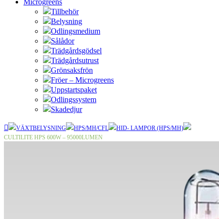
Microgreens
Tillbehör
Belysning
Odlingsmedium
Sålådor
Trädgårdsgödsel
Trädgårdsutrust
Grönsaksfrön
Fröer – Microgreens
Uppstartspaket
Odlingssystem
Skadedjur
VÄXTBELYSNING
HPS/MH/CFL
HID- LAMPOR (HPS/MH)
CULTILITE HPS 600W – 95000LUMEN