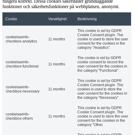
fungera korrekt. Dessa cookies säkerställer grundläggande
funktioner och säkerhetsfunktioner på webbplatsen, anonymt.
Cookie
Varaktighet
Beskrivning
This cookie is set by GDPR
Cookie Consent plugin. The
cookielawinfo-
11 months
cookie is used to store the user
checkbox-analytics
consent for the cookies in the
category "Analytics".
The cookie is set by GDPR
cookielawinfo-
cookie consent to record the
11 months
checkbox-functional
user consent for the cookies in
the category "Functional".
This cookie is set by GDPR
Cookie Consent plugin. The
cookielawinfo-
11 months
cookies is used to store the
checkbox-necessary
user consent for the cookies in
the category "Necessary".
This cookie is set by GDPR
Cookie Consent plugin. The
cookielawinfo-
11 months
cookie is used to store the user
checkbox-others
consent for the cookies in the
category "Other.
This cookie is set by GDPR