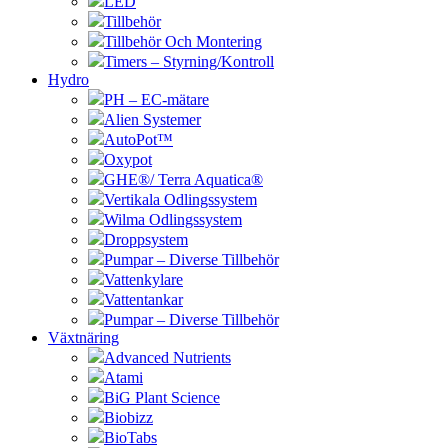
LED
Tillbehör
Tillbehör Och Montering
Timers – Styrning/Kontroll
Hydro
PH – EC-mätare
Alien Systemer
AutoPot™
Oxypot
GHE®/ Terra Aquatica®
Vertikala Odlingssystem
Wilma Odlingssystem
Droppsystem
Pumpar – Diverse Tillbehör
Vattenkylare
Vattentankar
Pumpar – Diverse Tillbehör
Växtnäring
Advanced Nutrients
Atami
BiG Plant Science
Biobizz
BioTabs