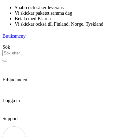
Hoppa
Snabb och säker leverans
till
Vi skickar paketet samma dag
innehåll
Betala med Klarna
Vi skickar också till Finland, Norge, Tyskland
Butiksmeny
Sök
Erbjudanden
Logga in
Support