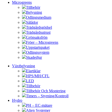
Microgreens
Tillbehör
Belysning
Odlingsmedium
Sålådor
Trädgårdsgödsel
Trädgårdsutrust
Grönsaksfrön
Fröer – Microgreens
Uppstartspaket
Odlingssystem
Skadedjur
Växtbelysning
Elartiklar
HPS/MH/CFL
LED
Tillbehör
Tillbehör Och Montering
Timers – Styrning/Kontroll
Hydro
PH – EC-mätare
Alien Systemer