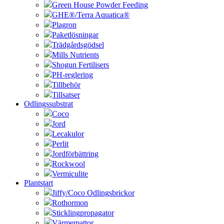
Green House Powder Feeding
GHE®/Terra Aquatica®
Plagron
Paketlösningar
Trädgårdsgödsel
Mills Nutrients
Shogun Fertilisers
PH-reglering
Tillbehör
Tillsatser
Odlingssubstrat
Coco
Jord
Lecakulor
Perlit
Jordförbättring
Rockwool
Vermiculite
Plantstart
Jiffy/Coco Odlingsbrickor
Rothormon
Sticklingpropagator
Värmemattor