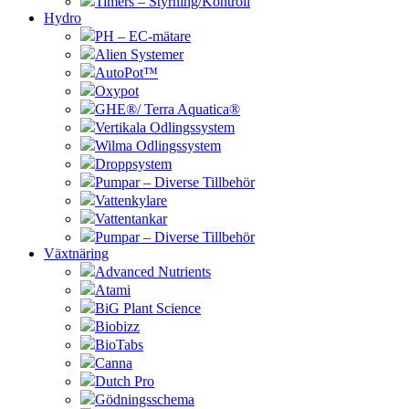
Timers – Styrning/Kontroll
Hydro
PH – EC-mätare
Alien Systemer
AutoPot™
Oxypot
GHE®/ Terra Aquatica®
Vertikala Odlingssystem
Wilma Odlingssystem
Droppsystem
Pumpar – Diverse Tillbehör
Vattenkylare
Vattentankar
Pumpar – Diverse Tillbehör
Växtnäring
Advanced Nutrients
Atami
BiG Plant Science
Biobizz
BioTabs
Canna
Dutch Pro
Gödningsschema