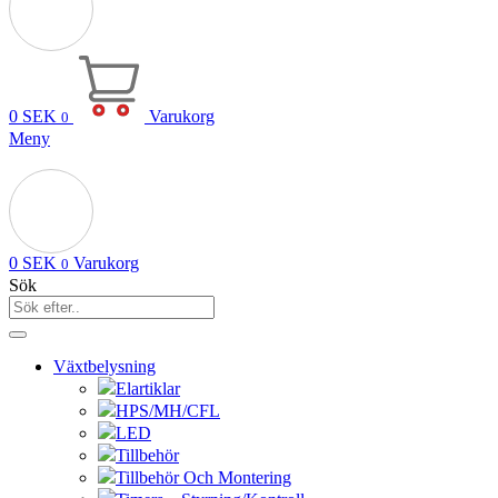
0
SEK
Varukorg
0
Meny
0
SEK
Varukorg
0
Sök
Växtbelysning
Elartiklar
HPS/MH/CFL
LED
Tillbehör
Tillbehör Och Montering