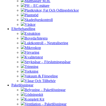
Måttbägare M.m.
PH – EC-mätare
Plastkrukor, Fat Och Odlingsbrickor
Plantstöd
Skadedjurskontroll
Väskor
Efterbehandling
Extraktion
Boveda/Integra
Luktkontroll – Neutralisering
Mikroskop
Förvaring
Kvalitetstest
Strykpåsar – Förslutningspåsar
Trimning
Torkning
Vakuum & Försegling
Vågar Och Tillbehör
Paketlösningar
Belysning – Paketlösningar
Gödningskit
Komplett Kit
Ventilation – Paketlösningar