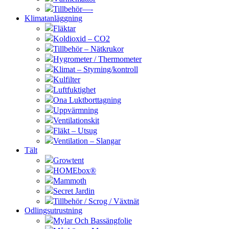
Tillbehör—-
Klimatanläggning
Fläktar
Koldioxid – CO2
Tillbehör – Nätkrukor
Hygrometer / Thermometer
Klimat – Styrning/kontroll
Kulfilter
Luftfuktighet
Ona Luktborttagning
Uppvärmning
Ventilationskit
Fläkt – Utsug
Ventilation – Slangar
Tält
Growtent
HOMEbox®
Mammoth
Secret Jardin
Tillbehör / Scrog / Växtnät
Odlingsutrustning
Mylar Och Bassängfolie