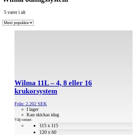
Sortera
5 varer i alt
efter
popularitet
Den
här
produkten
har
flera
varianter.
De
olika
alternativen
Wilma 11L – 4, 8 eller 16
kan
väljas
krukorsystem
på
produktsidan
Från:
2.202
SEK
I lager
Kan skickas idag
Välj variant:
115 x 115
120 x 60