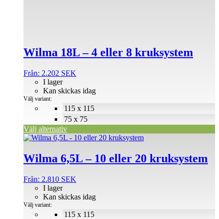
flera
varianter.
De
olika
alternativen
Wilma 18L – 4 eller 8 kruksystem
kan
väljas
på
Från:
2.202
SEK
produktsidan
I lager
Kan skickas idag
Välj variant:
115 x 115
75 x 75
Välj alternativ
Den
här
produkten
Wilma 6,5L – 10 eller 20 kruksystem
har
flera
Från:
2.810
SEK
varianter.
I lager
De
Kan skickas idag
olika
Välj variant:
alternativen
115 x 115
kan