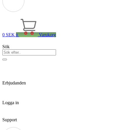
0
SEK
Varukorg
0
Sök
Erbjudanden
Logga in
Support