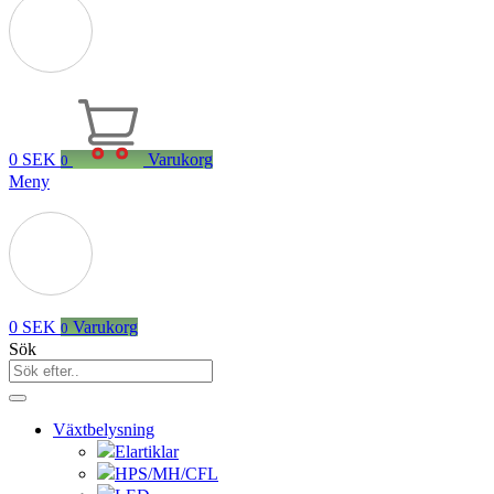
0
SEK
Varukorg
0
Meny
0
SEK
Varukorg
0
Sök
Växtbelysning
Elartiklar
HPS/MH/CFL