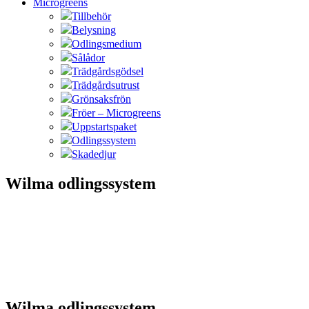
Microgreens
Tillbehör
Belysning
Odlingsmedium
Sålådor
Trädgårdsgödsel
Trädgårdsutrust
Grönsaksfrön
Fröer – Microgreens
Uppstartspaket
Odlingssystem
Skadedjur
Wilma odlingssystem
Wilma odlingssystem