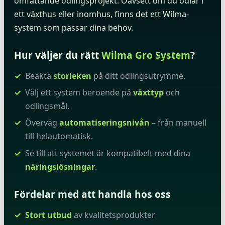
omfattande odlingsprojekt. Oavsett om du odlar i
ett växthus eller inomhus, finns det ett Wilma-
system som passar dina behov.
Hur väljer du rätt
Wilma Gro System
?
Beakta
storleken
på ditt odlingsutrymme.
Välj ett system beroende på
växttyp
och
odlingsmål.
Överväg
automatiseringsnivån
– från manuell
till helautomatisk.
Se till att systemet är kompatibelt med dina
näringslösningar
.
Fördelar med att handla hos oss
Stort utbud
av kvalitetsprodukter