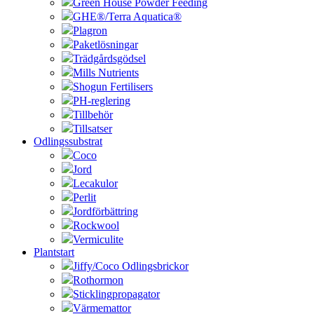
Green House Powder Feeding
GHE®/Terra Aquatica®
Plagron
Paketlösningar
Trädgårdsgödsel
Mills Nutrients
Shogun Fertilisers
PH-reglering
Tillbehör
Tillsatser
Odlingssubstrat
Coco
Jord
Lecakulor
Perlit
Jordförbättring
Rockwool
Vermiculite
Plantstart
Jiffy/Coco Odlingsbrickor
Rothormon
Sticklingpropagator
Värmemattor