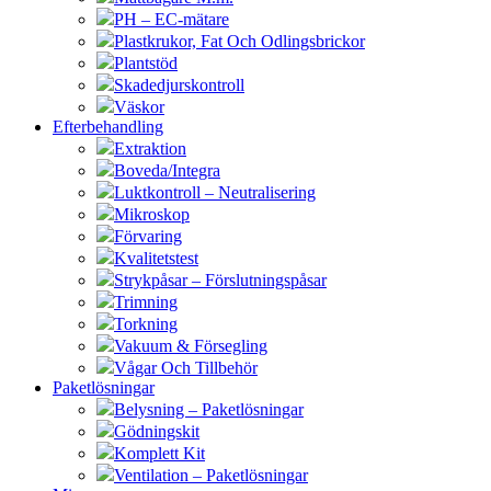
PH – EC-mätare
Plastkrukor, Fat Och Odlingsbrickor
Plantstöd
Skadedjurskontroll
Väskor
Efterbehandling
Extraktion
Boveda/Integra
Luktkontroll – Neutralisering
Mikroskop
Förvaring
Kvalitetstest
Strykpåsar – Förslutningspåsar
Trimning
Torkning
Vakuum & Försegling
Vågar Och Tillbehör
Paketlösningar
Belysning – Paketlösningar
Gödningskit
Komplett Kit
Ventilation – Paketlösningar