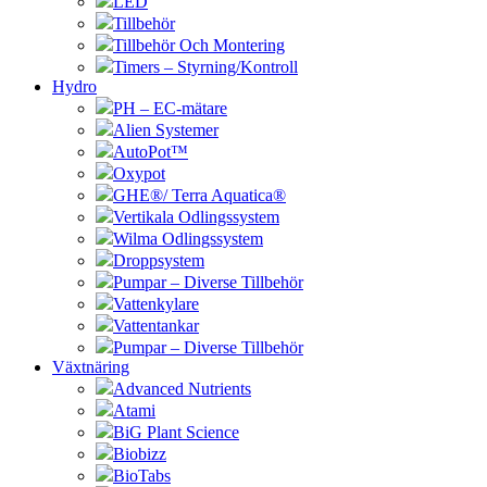
LED
Tillbehör
Tillbehör Och Montering
Timers – Styrning/Kontroll
Hydro
PH – EC-mätare
Alien Systemer
AutoPot™
Oxypot
GHE®/ Terra Aquatica®
Vertikala Odlingssystem
Wilma Odlingssystem
Droppsystem
Pumpar – Diverse Tillbehör
Vattenkylare
Vattentankar
Pumpar – Diverse Tillbehör
Växtnäring
Advanced Nutrients
Atami
BiG Plant Science
Biobizz
BioTabs