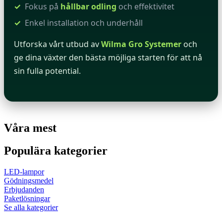
Fokus på
hållbar odling
och effektivitet
Enkel installation och underhåll
Utforska vårt utbud av
Wilma Gro Systemer
och
ge dina växter den bästa möjliga starten för att nå
sin fulla potential.
Våra mest
Populära kategorier
LED-lampor
Gödningsmedel
Erbjudanden
Paketlösningar
Se alla kategorier