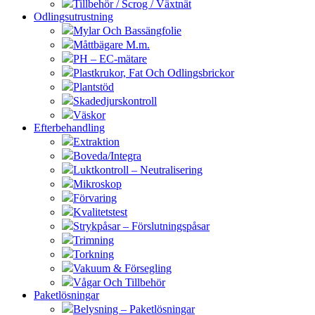
Tillbehör / Scrog / Växtnät
Odlingsutrustning
Mylar Och Bassängfolie
Måttbägare M.m.
PH – EC-mätare
Plastkrukor, Fat Och Odlingsbrickor
Plantstöd
Skadedjurskontroll
Väskor
Efterbehandling
Extraktion
Boveda/Integra
Luktkontroll – Neutralisering
Mikroskop
Förvaring
Kvalitetstest
Strykpåsar – Förslutningspåsar
Trimning
Torkning
Vakuum & Försegling
Vågar Och Tillbehör
Paketlösningar
Belysning – Paketlösningar