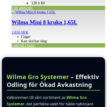
120 x 60
väljas
på
Välj alternativ
produktsidan
Wilma Mini 8 kruka 1,65L
1.816
SEK
I lager
Kan skickas idag
Lägg till i vagn
Wilma Gro Systemer
– Effektiv
Odling för Ökad Avkastning
Välkommen till vårt sortiment av
Wilma Gro
Systemer
, det perfekta valet för både nybörjare