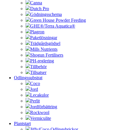
Canna
Dutch Pro
Gödningsschema
Green House Powder Feeding
GHE®/Terra Aquatica®
Plagron
Paketlösningar
Trädgårdsgödsel
Mills Nutrients
Shogun Fertilisers
PH-reglering
Tillbehör
Tillsatser
Odlingssubstrat
Coco
Jord
Lecakulor
Perlit
Jordförbättring
Rockwool
Vermiculite
Plantstart
Jiffy/Coco Odlingsbrickor