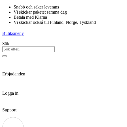
Hoppa
Snabb och säker leverans
till
Vi skickar paketet samma dag
innehåll
Betala med Klarna
Vi skickar också till Finland, Norge, Tyskland
Butiksmeny
Sök
Erbjudanden
Logga in
Support