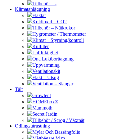
Tillbehör—-
Klimatanläggning
Fläktar
Koldioxid – CO2
Tillbehör – Nätkrukor
Hygrometer / Thermometer
Klimat – Styrning/kontroll
Kulfilter
Luftfuktighet
Ona Luktborttagning
Uppvärmning
Ventilationskit
Fläkt – Utsug
Ventilation – Slangar
Tält
Growtent
HOMEbox®
Mammoth
Secret Jardin
Tillbehör / Scrog / Växtnät
Odlingsutrustning
Mylar Och Bassängfolie
Måttbägare M.m.