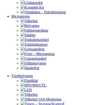
Gödningskit
Komplett Kit
Ventilation – Paketlösningar
Microgreens
Tillbehör
Belysning
Odlingsmedium
Sålådor
Trädgårdsgödsel
Trädgårdsutrust
Grönsaksfrön
Fröer – Microgreens
Uppstartspaket
Odlingssystem
Skadedjur
Växtbelysning
Elartiklar
HPS/MH/CFL
LED
Tillbehör
Tillbehör Och Montering
Timers – Styrning/Kontroll