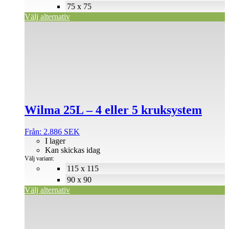
75 x 75
Välj alternativ
Den
här
produkten
har
flera
varianter.
De
olika
alternativen
Wilma 25L – 4 eller 5 kruksystem
kan
väljas
på
Från:
2.886
SEK
produktsidan
I lager
Kan skickas idag
Välj variant:
115 x 115
90 x 90
Välj alternativ
Den
här
produkten
har