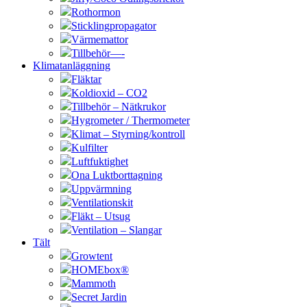
Rothormon
Sticklingpropagator
Värmemattor
Tillbehör—-
Klimatanläggning
Fläktar
Koldioxid – CO2
Tillbehör – Nätkrukor
Hygrometer / Thermometer
Klimat – Styrning/kontroll
Kulfilter
Luftfuktighet
Ona Luktborttagning
Uppvärmning
Ventilationskit
Fläkt – Utsug
Ventilation – Slangar
Tält
Growtent
HOMEbox®
Mammoth
Secret Jardin