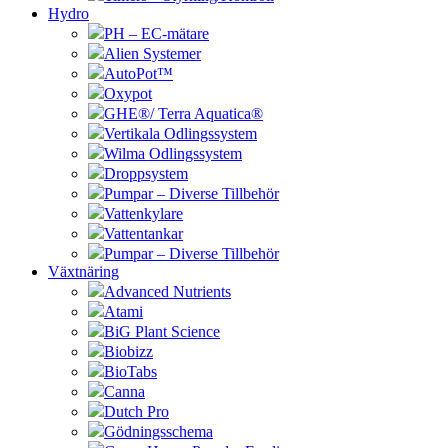
Hydro
PH – EC-mätare
Alien Systemer
AutoPot™
Oxypot
GHE®/ Terra Aquatica®
Vertikala Odlingssystem
Wilma Odlingssystem
Droppsystem
Pumpar – Diverse Tillbehör
Vattenkylare
Vattentankar
Pumpar – Diverse Tillbehör
Växtnäring
Advanced Nutrients
Atami
BiG Plant Science
Biobizz
BioTabs
Canna
Dutch Pro
Gödningsschema