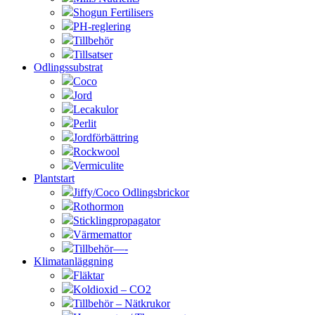
Shogun Fertilisers
PH-reglering
Tillbehör
Tillsatser
Odlingssubstrat
Coco
Jord
Lecakulor
Perlit
Jordförbättring
Rockwool
Vermiculite
Plantstart
Jiffy/Coco Odlingsbrickor
Rothormon
Sticklingpropagator
Värmemattor
Tillbehör—-
Klimatanläggning
Fläktar
Koldioxid – CO2
Tillbehör – Nätkrukor