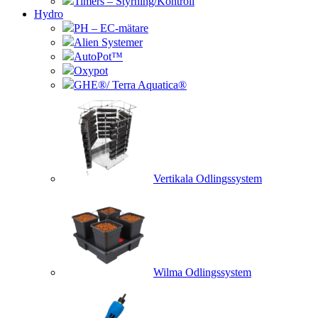
Timers – Styrning/Kontroll
Hydro
PH – EC-mätare
Alien Systemer
AutoPot™
Oxypot
GHE®/ Terra Aquatica®
Vertikala Odlingssystem
Wilma Odlingssystem