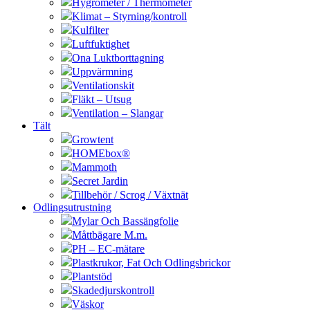
Hygrometer / Thermometer
Klimat – Styrning/kontroll
Kulfilter
Luftfuktighet
Ona Luktborttagning
Uppvärmning
Ventilationskit
Fläkt – Utsug
Ventilation – Slangar
Tält
Growtent
HOMEbox®
Mammoth
Secret Jardin
Tillbehör / Scrog / Växtnät
Odlingsutrustning
Mylar Och Bassängfolie
Måttbägare M.m.
PH – EC-mätare
Plastkrukor, Fat Och Odlingsbrickor
Plantstöd
Skadedjurskontroll
Väskor