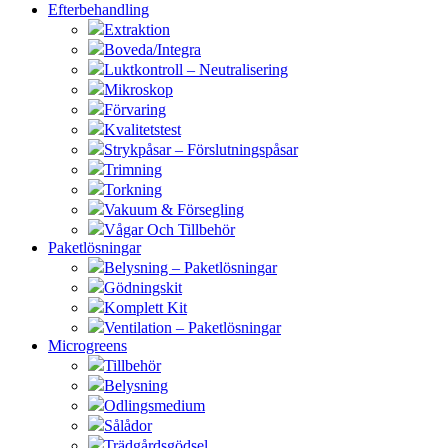
Efterbehandling
Extraktion
Boveda/Integra
Luktkontroll – Neutralisering
Mikroskop
Förvaring
Kvalitetstest
Strykpåsar – Förslutningspåsar
Trimning
Torkning
Vakuum & Försegling
Vågar Och Tillbehör
Paketlösningar
Belysning – Paketlösningar
Gödningskit
Komplett Kit
Ventilation – Paketlösningar
Microgreens
Tillbehör
Belysning
Odlingsmedium
Sålådor
Trädgårdsgödsel