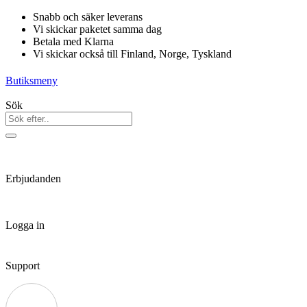
Hoppa
Snabb och säker leverans
till
Vi skickar paketet samma dag
innehåll
Betala med Klarna
Vi skickar också till Finland, Norge, Tyskland
Butiksmeny
Sök
Erbjudanden
Logga in
Support