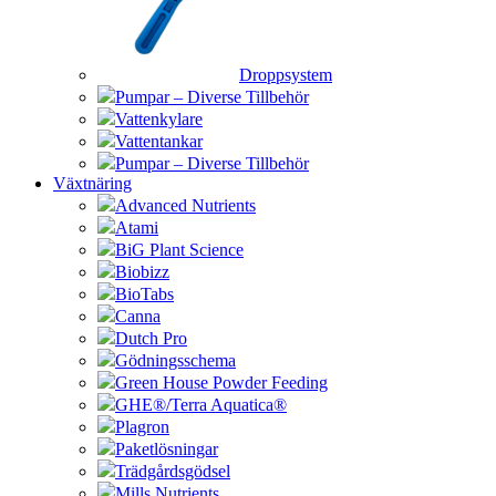
Droppsystem
Pumpar – Diverse Tillbehör
Vattenkylare
Vattentankar
Pumpar – Diverse Tillbehör
Växtnäring
Advanced Nutrients
Atami
BiG Plant Science
Biobizz
BioTabs
Canna
Dutch Pro
Gödningsschema
Green House Powder Feeding
GHE®/Terra Aquatica®
Plagron
Paketlösningar
Trädgårdsgödsel
Mills Nutrients