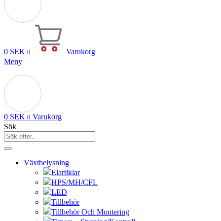
0
SEK
Varukorg
0
Meny
0
SEK
Varukorg
0
Sök
Växtbelysning
Elartiklar
HPS/MH/CFL
LED
Tillbehör
Tillbehör Och Montering