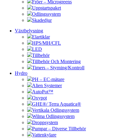
Fröer – Microgreens
Uppstartspaket
Odlingssystem
Skadedjur
Växtbelysning
Elartiklar
HPS/MH/CFL
LED
Tillbehör
Tillbehör Och Montering
Timers – Styrning/Kontroll
Hydro
PH – EC-mätare
Alien Systemer
AutoPot™
Oxypot
GHE®/ Terra Aquatica®
Vertikala Odlingssystem
Wilma Odlingssystem
Droppsystem
Pumpar – Diverse Tillbehör
Vattenkylare