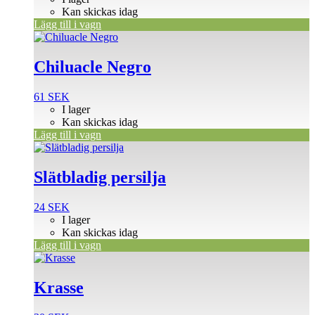
Kan skickas idag
Lägg till i vagn
Chiluacle Negro
61
SEK
I lager
Kan skickas idag
Lägg till i vagn
Slätbladig persilja
24
SEK
I lager
Kan skickas idag
Lägg till i vagn
Krasse