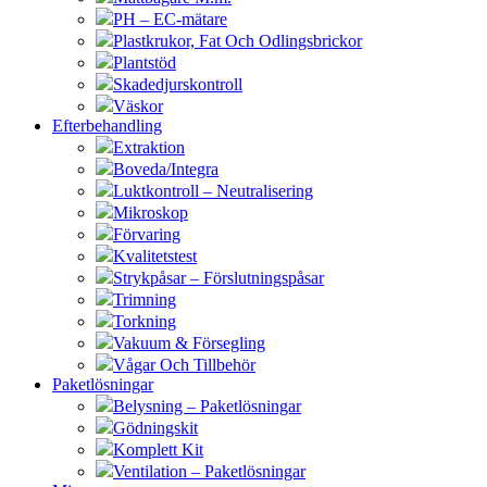
PH – EC-mätare
Plastkrukor, Fat Och Odlingsbrickor
Plantstöd
Skadedjurskontroll
Väskor
Efterbehandling
Extraktion
Boveda/Integra
Luktkontroll – Neutralisering
Mikroskop
Förvaring
Kvalitetstest
Strykpåsar – Förslutningspåsar
Trimning
Torkning
Vakuum & Försegling
Vågar Och Tillbehör
Paketlösningar
Belysning – Paketlösningar
Gödningskit
Komplett Kit
Ventilation – Paketlösningar