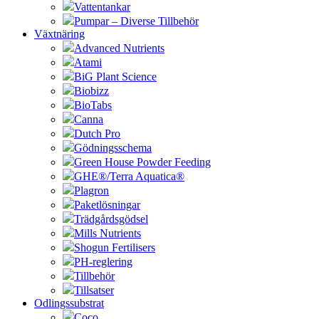
Vattentankar
Pumpar – Diverse Tillbehör
Växtnäring
Advanced Nutrients
Atami
BiG Plant Science
Biobizz
BioTabs
Canna
Dutch Pro
Gödningsschema
Green House Powder Feeding
GHE®/Terra Aquatica®
Plagron
Paketlösningar
Trädgårdsgödsel
Mills Nutrients
Shogun Fertilisers
PH-reglering
Tillbehör
Tillsatser
Odlingssubstrat
Coco