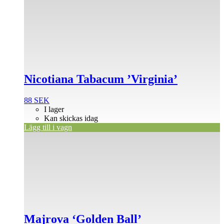
Nicotiana Tabacum ’Virginia’
88
SEK
I lager
Kan skickas idag
Lägg till i vagn
Majrova ‘Golden Ball’