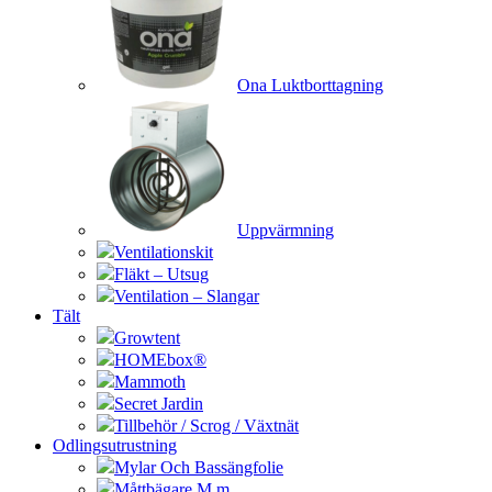
Ona Luktborttagning
Uppvärmning
Ventilationskit
Fläkt – Utsug
Ventilation – Slangar
Tält
Growtent
HOMEbox®
Mammoth
Secret Jardin
Tillbehör / Scrog / Växtnät
Odlingsutrustning
Mylar Och Bassängfolie
Måttbägare M.m.