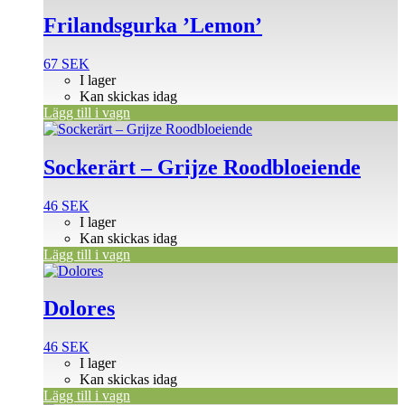
Frilandsgurka ’Lemon’
67
SEK
I lager
Kan skickas idag
Lägg till i vagn
Sockerärt – Grijze Roodbloeiende
46
SEK
I lager
Kan skickas idag
Lägg till i vagn
Dolores
46
SEK
I lager
Kan skickas idag
Lägg till i vagn