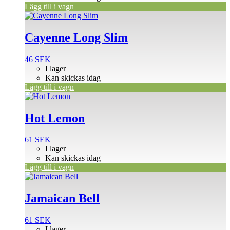
Lägg till i vagn
Cayenne Long Slim
46
SEK
I lager
Kan skickas idag
Lägg till i vagn
Hot Lemon
61
SEK
I lager
Kan skickas idag
Lägg till i vagn
Jamaican Bell
61
SEK
I lager