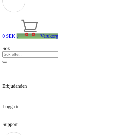
0
SEK
Varukorg
0
Sök
Erbjudanden
Logga in
Support