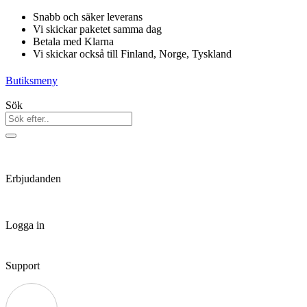
Hoppa
Snabb och säker leverans
till
Vi skickar paketet samma dag
innehåll
Betala med Klarna
Vi skickar också till Finland, Norge, Tyskland
Butiksmeny
Sök
Erbjudanden
Logga in
Support