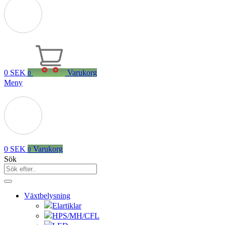
0
SEK
Varukorg
0
Meny
0
SEK
Varukorg
0
Sök
Växtbelysning
Elartiklar
HPS/MH/CFL