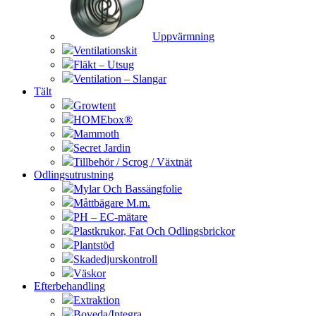
Uppvärmning
Ventilationskit
Fläkt – Utsug
Ventilation – Slangar
Tält
Growtent
HOMEbox®
Mammoth
Secret Jardin
Tillbehör / Scrog / Växtnät
Odlingsutrustning
Mylar Och Bassängfolie
Måttbägare M.m.
PH – EC-mätare
Plastkrukor, Fat Och Odlingsbrickor
Plantstöd
Skadedjurskontroll
Väskor
Efterbehandling
Extraktion
Boveda/Integra