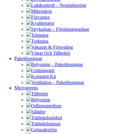
Luktkontroll – Neutralisering
Mikroskop
Förvaring
Kvalitetstest
Strykpåsar – Förslutningspåsar
Trimning
Torkning
Vakuum & Försegling
Vågar Och Tillbehör
Paketlösningar
Belysning – Paketlösningar
Gödningskit
Komplett Kit
Ventilation – Paketlösningar
Microgreens
Tillbehör
Belysning
Odlingsmedium
Sålådor
Trädgårdsgödsel
Trädgårdsutrust
Grönsaksfrön