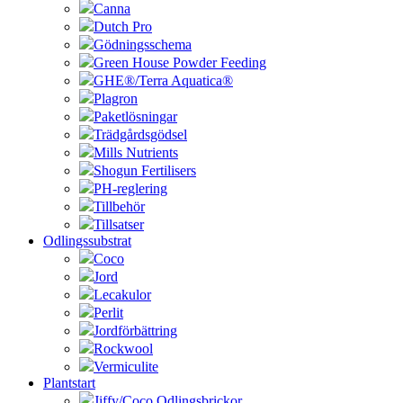
Canna
Dutch Pro
Gödningsschema
Green House Powder Feeding
GHE®/Terra Aquatica®
Plagron
Paketlösningar
Trädgårdsgödsel
Mills Nutrients
Shogun Fertilisers
PH-reglering
Tillbehör
Tillsatser
Odlingssubstrat
Coco
Jord
Lecakulor
Perlit
Jordförbättring
Rockwool
Vermiculite
Plantstart
Jiffy/Coco Odlingsbrickor