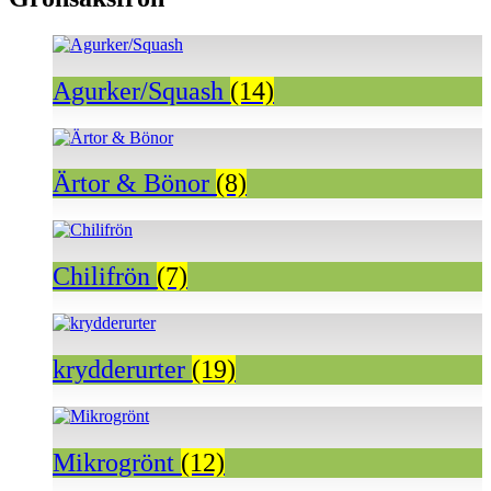
Agurker/Squash
(14)
Ärtor & Bönor
(8)
Chilifrön
(7)
krydderurter
(19)
Mikrogrönt
(12)