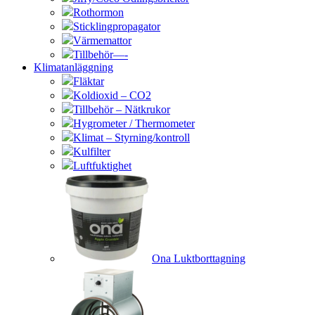
Rothormon
Sticklingpropagator
Värmemattor
Tillbehör—-
Klimatanläggning
Fläktar
Koldioxid – CO2
Tillbehör – Nätkrukor
Hygrometer / Thermometer
Klimat – Styrning/kontroll
Kulfilter
Luftfuktighet
Ona Luktborttagning