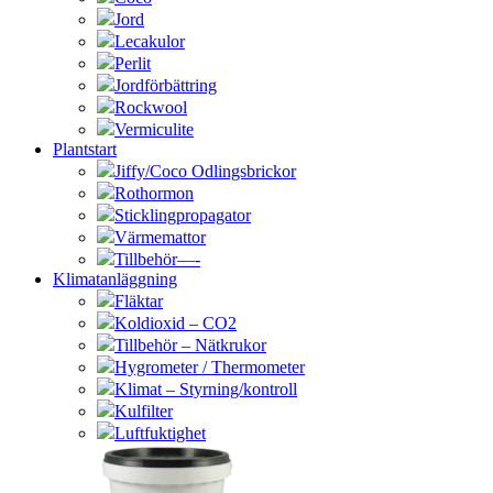
Jord
Lecakulor
Perlit
Jordförbättring
Rockwool
Vermiculite
Plantstart
Jiffy/Coco Odlingsbrickor
Rothormon
Sticklingpropagator
Värmemattor
Tillbehör—-
Klimatanläggning
Fläktar
Koldioxid – CO2
Tillbehör – Nätkrukor
Hygrometer / Thermometer
Klimat – Styrning/kontroll
Kulfilter
Luftfuktighet