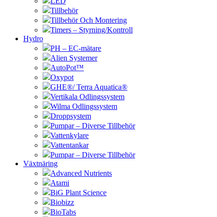
LED
Tillbehör
Tillbehör Och Montering
Timers – Styrning/Kontroll
Hydro
PH – EC-mätare
Alien Systemer
AutoPot™
Oxypot
GHE®/ Terra Aquatica®
Vertikala Odlingssystem
Wilma Odlingssystem
Droppsystem
Pumpar – Diverse Tillbehör
Vattenkylare
Vattentankar
Pumpar – Diverse Tillbehör
Växtnäring
Advanced Nutrients
Atami
BiG Plant Science
Biobizz
BioTabs