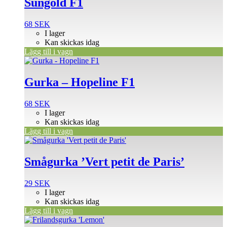
Sungold F1
68
SEK
I lager
Kan skickas idag
Lägg till i vagn
Gurka – Hopeline F1
68
SEK
I lager
Kan skickas idag
Lägg till i vagn
Smågurka ’Vert petit de Paris’
29
SEK
I lager
Kan skickas idag
Lägg till i vagn