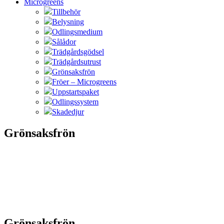
Microgreens
Tillbehör
Belysning
Odlingsmedium
Sålådor
Trädgårdsgödsel
Trädgårdsutrust
Grönsaksfrön
Fröer – Microgreens
Uppstartspaket
Odlingssystem
Skadedjur
Grönsaksfrön
Grönsaksfrön