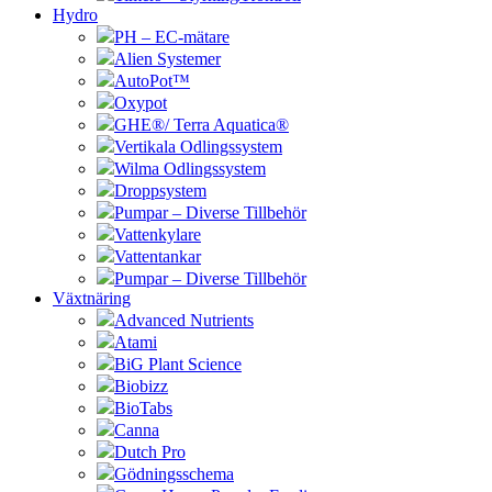
Hydro
PH – EC-mätare
Alien Systemer
AutoPot™
Oxypot
GHE®/ Terra Aquatica®
Vertikala Odlingssystem
Wilma Odlingssystem
Droppsystem
Pumpar – Diverse Tillbehör
Vattenkylare
Vattentankar
Pumpar – Diverse Tillbehör
Växtnäring
Advanced Nutrients
Atami
BiG Plant Science
Biobizz
BioTabs
Canna
Dutch Pro
Gödningsschema