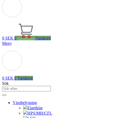
0
SEK
Varukorg
0
Meny
0
SEK
Varukorg
0
Sök
Växtbelysning
Elartiklar
HPS/MH/CFL