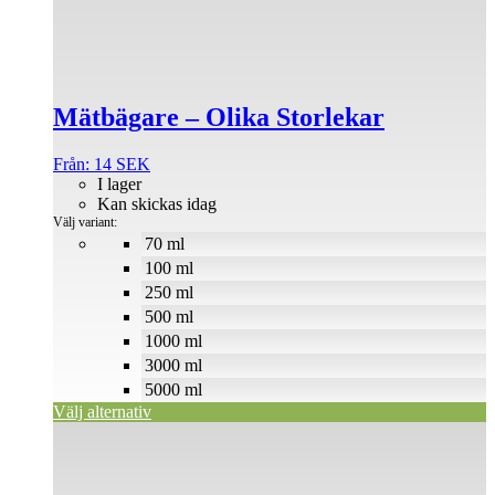
flera
varianter.
De
olika
alternativen
Mätbägare – Olika Storlekar
kan
väljas
på
Från:
14
SEK
produktsidan
I lager
Kan skickas idag
Välj variant:
70 ml
100 ml
250 ml
500 ml
1000 ml
3000 ml
5000 ml
Välj alternativ