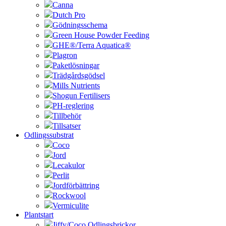
Canna
Dutch Pro
Gödningsschema
Green House Powder Feeding
GHE®/Terra Aquatica®
Plagron
Paketlösningar
Trädgårdsgödsel
Mills Nutrients
Shogun Fertilisers
PH-reglering
Tillbehör
Tillsatser
Odlingssubstrat
Coco
Jord
Lecakulor
Perlit
Jordförbättring
Rockwool
Vermiculite
Plantstart
Jiffy/Coco Odlingsbrickor