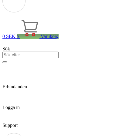
0
SEK
Varukorg
0
Sök
Erbjudanden
Logga in
Support