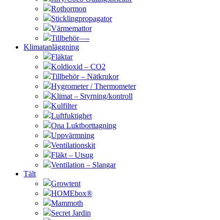
Rothormon
Sticklingpropagator
Värmemattor
Tillbehör—-
Klimatanläggning
Fläktar
Koldioxid – CO2
Tillbehör – Nätkrukor
Hygrometer / Thermometer
Klimat – Styrning/kontroll
Kulfilter
Luftfuktighet
Ona Luktborttagning
Uppvärmning
Ventilationskit
Fläkt – Utsug
Ventilation – Slangar
Tält
Growtent
HOMEbox®
Mammoth
Secret Jardin