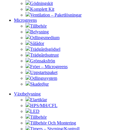
Gödningskit
Komplett Kit
Ventilation – Paketlösningar
Microgreens
Tillbehör
Belysning
Odlingsmedium
Sålådor
Trädgårdsgödsel
Trädgårdsutrust
Grönsaksfrön
Fröer – Microgreens
Uppstartspaket
Odlingssystem
Skadedjur
Växtbelysning
Elartiklar
HPS/MH/CFL
LED
Tillbehör
Tillbehör Och Montering
Timers – Styrning/Kontroll