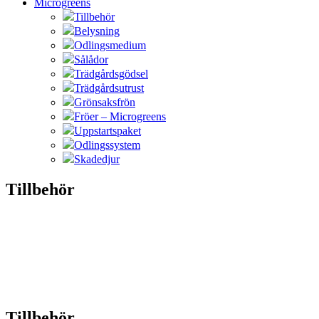
Microgreens
Tillbehör
Belysning
Odlingsmedium
Sålådor
Trädgårdsgödsel
Trädgårdsutrust
Grönsaksfrön
Fröer – Microgreens
Uppstartspaket
Odlingssystem
Skadedjur
Tillbehör
Tillbehör