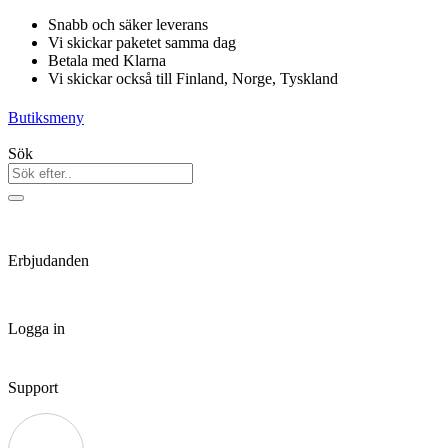
Hoppa
Snabb och säker leverans
till
Vi skickar paketet samma dag
innehåll
Betala med Klarna
Vi skickar också till Finland, Norge, Tyskland
Butiksmeny
Sök
Erbjudanden
Logga in
Support