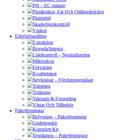
PH – EC-mätare
Plastkrukor, Fat Och Odlingsbrickor
Plantstöd
Skadedjurskontroll
Väskor
Efterbehandling
Extraktion
Boveda/Integra
Luktkontroll – Neutralisering
Mikroskop
Förvaring
Kvalitetstest
Strykpåsar – Förslutningspåsar
Trimning
Torkning
Vakuum & Försegling
Vågar Och Tillbehör
Paketlösningar
Belysning – Paketlösningar
Gödningskit
Komplett Kit
Ventilation – Paketlösningar