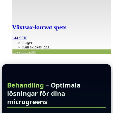
Växtsax-kurvat spets
144
SEK
I lager
Kan skickas idag
Lägg till i vagn
Behandling
– Optimala
lösningar för dina
microgreens