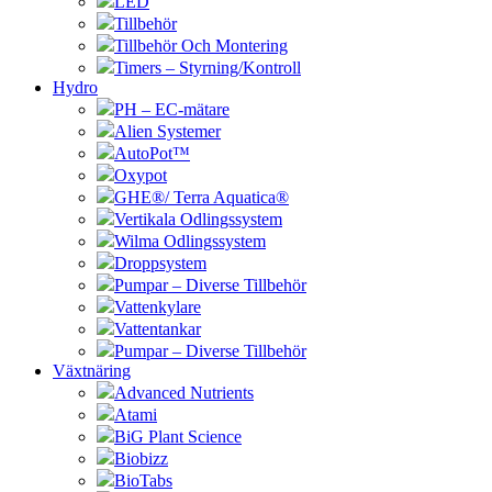
LED
Tillbehör
Tillbehör Och Montering
Timers – Styrning/Kontroll
Hydro
PH – EC-mätare
Alien Systemer
AutoPot™
Oxypot
GHE®/ Terra Aquatica®
Vertikala Odlingssystem
Wilma Odlingssystem
Droppsystem
Pumpar – Diverse Tillbehör
Vattenkylare
Vattentankar
Pumpar – Diverse Tillbehör
Växtnäring
Advanced Nutrients
Atami
BiG Plant Science
Biobizz
BioTabs