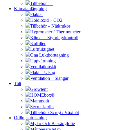
Tillbehör—-
Klimatanläggning
Fläktar
Koldioxid – CO2
Tillbehör – Nätkrukor
Hygrometer / Thermometer
Klimat – Styrning/kontroll
Kulfilter
Luftfuktighet
Ona Luktborttagning
Uppvärmning
Ventilationskit
Fläkt – Utsug
Ventilation – Slangar
Tält
Growtent
HOMEbox®
Mammoth
Secret Jardin
Tillbehör / Scrog / Växtnät
Odlingsutrustning
Mylar Och Bassängfolie
Måttbägare M.m.