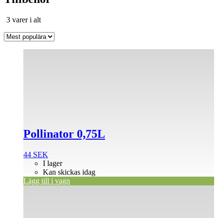
Sortera
3 varer i alt
efter
popularitet
Pollinator 0,75L
44
SEK
I lager
Kan skickas idag
Lägg till i vagn
Den
här
produkten
har