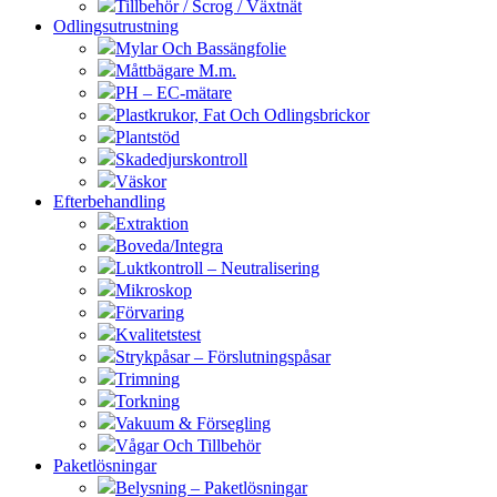
Tillbehör / Scrog / Växtnät
Odlingsutrustning
Mylar Och Bassängfolie
Måttbägare M.m.
PH – EC-mätare
Plastkrukor, Fat Och Odlingsbrickor
Plantstöd
Skadedjurskontroll
Väskor
Efterbehandling
Extraktion
Boveda/Integra
Luktkontroll – Neutralisering
Mikroskop
Förvaring
Kvalitetstest
Strykpåsar – Förslutningspåsar
Trimning
Torkning
Vakuum & Försegling
Vågar Och Tillbehör
Paketlösningar
Belysning – Paketlösningar