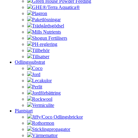
Green House Powder Feeding
GHE®/Terra Aquatica®
Plagron
Paketlösningar
Trädgårdsgödsel
Mills Nutrients
Shogun Fertilisers
PH-reglering
Tillbehör
Tillsatser
Odlingssubstrat
Coco
Jord
Lecakulor
Perlit
Jordförbättring
Rockwool
Vermiculite
Plantstart
Jiffy/Coco Odlingsbrickor
Rothormon
Sticklingpropagator
Värmemattor