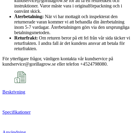
kundservice@gorillagrow.se för att få en returetikett och
instruktioner. Varor måste vara i originalförpackning och i
oanvänt skick.
Återbetalning:
När vi har mottagit och inspekterat den
returnerade varan kommer vi att behandla din återbetalning
inom 5-7 vardagar. Återbetalningen görs via den ursprungliga
betalningsmetoden.
Returfrakt:
Om returen beror på ett fel från vår sida täcker vi
returfrakten. I andra fall är det kundens ansvar att betala för
returfrakten.
För ytterligare frågor, vänligen kontakta vår kundservice på
kundservice@gorillagrow.se eller telefon +4524798080.
Beskrivning
Specifikationer
Användning