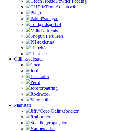
Green House Powder Feeding
GHE®/Terra Aquatica®
Plagron
Paketlösningar
Trädgårdsgödsel
Mills Nutrients
Shogun Fertilisers
PH-reglering
Tillbehör
Tillsatser
Odlingssubstrat
Coco
Jord
Lecakulor
Perlit
Jordförbättring
Rockwool
Vermiculite
Plantstart
Jiffy/Coco Odlingsbrickor
Rothormon
Sticklingpropagator
Värmemattor