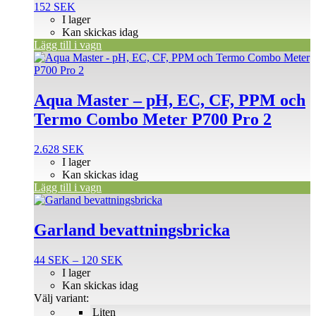
152
SEK
I lager
Kan skickas idag
Lägg till i vagn
Aqua Master – pH, EC, CF, PPM och
Termo Combo Meter P700 Pro 2
2.628
SEK
I lager
Kan skickas idag
Lägg till i vagn
Den
här
produkten
Garland bevattningsbricka
har
flera
Prisintervall:
44
SEK
–
120
SEK
varianter.
44 SEK
I lager
De
till
Kan skickas idag
olika
120 SEK
Välj variant:
alternativen
Liten
kan