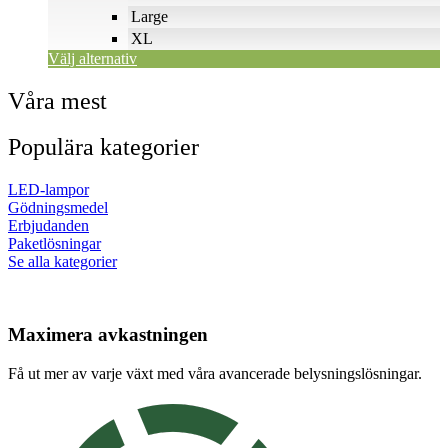
väljas
Large
på
XL
produktsidan
Välj alternativ
Våra mest
Populära kategorier
LED-lampor
Gödningsmedel
Erbjudanden
Paketlösningar
Se alla kategorier
Maximera avkastningen
Få ut mer av varje växt med våra avancerade belysningslösningar.