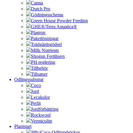
Canna
Dutch Pro
Gödningsschema
Green House Powder Feeding
GHE®/Terra Aquatica®
Plagron
Paketlösningar
Trädgårdsgödsel
Mills Nutrients
Shogun Fertilisers
PH-reglering
Tillbehör
Tillsatser
Odlingssubstrat
Coco
Jord
Lecakulor
Perlit
Jordförbättring
Rockwool
Vermiculite
Plantstart
Jiffy/Coco Odlingsbrickor