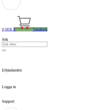
0
SEK
Varukorg
0
Sök
Erbjudanden
Logga in
Support