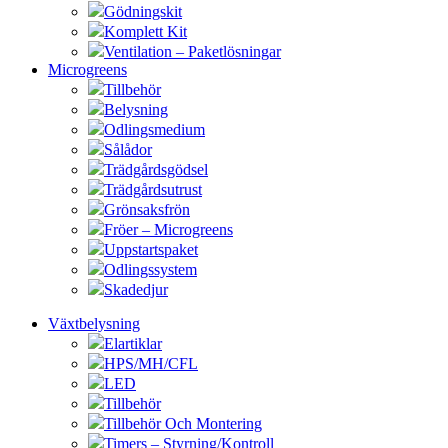
Gödningskit
Komplett Kit
Ventilation – Paketlösningar
Microgreens
Tillbehör
Belysning
Odlingsmedium
Sålådor
Trädgårdsgödsel
Trädgårdsutrust
Grönsaksfrön
Fröer – Microgreens
Uppstartspaket
Odlingssystem
Skadedjur
Växtbelysning
Elartiklar
HPS/MH/CFL
LED
Tillbehör
Tillbehör Och Montering
Timers – Styrning/Kontroll