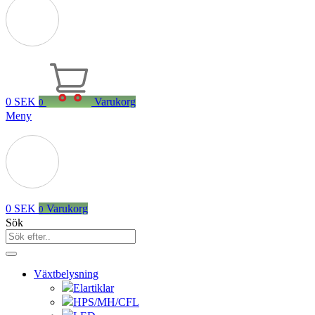
0
SEK
Varukorg
0
Meny
0
SEK
Varukorg
0
Sök
Växtbelysning
Elartiklar
HPS/MH/CFL