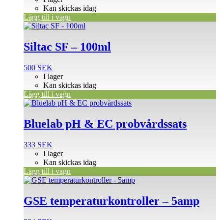
Kan skickas idag
Lägg till i vagn
Siltac SF – 100ml
500
SEK
I lager
Kan skickas idag
Lägg till i vagn
Bluelab pH & EC probvårdssats
333
SEK
I lager
Kan skickas idag
Lägg till i vagn
GSE temperaturkontroller – 5amp