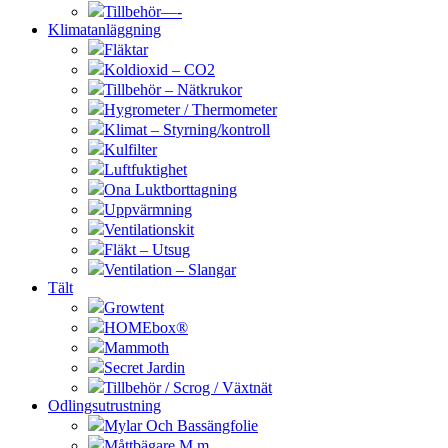
Tillbehör—-
Klimatanläggning
Fläktar
Koldioxid – CO2
Tillbehör – Nätkrukor
Hygrometer / Thermometer
Klimat – Styrning/kontroll
Kulfilter
Luftfuktighet
Ona Luktborttagning
Uppvärmning
Ventilationskit
Fläkt – Utsug
Ventilation – Slangar
Tält
Growtent
HOMEbox®
Mammoth
Secret Jardin
Tillbehör / Scrog / Växtnät
Odlingsutrustning
Mylar Och Bassängfolie
Måttbägare M.m.