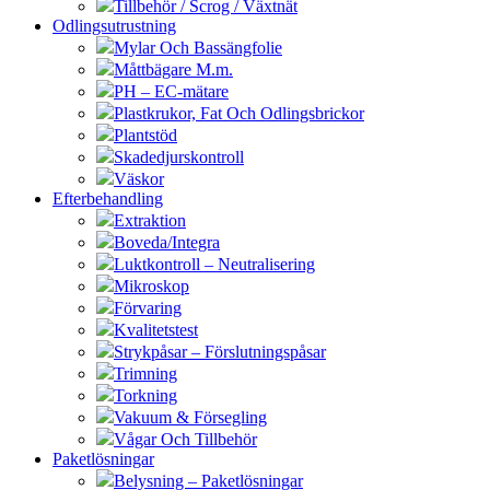
Tillbehör / Scrog / Växtnät
Odlingsutrustning
Mylar Och Bassängfolie
Måttbägare M.m.
PH – EC-mätare
Plastkrukor, Fat Och Odlingsbrickor
Plantstöd
Skadedjurskontroll
Väskor
Efterbehandling
Extraktion
Boveda/Integra
Luktkontroll – Neutralisering
Mikroskop
Förvaring
Kvalitetstest
Strykpåsar – Förslutningspåsar
Trimning
Torkning
Vakuum & Försegling
Vågar Och Tillbehör
Paketlösningar
Belysning – Paketlösningar