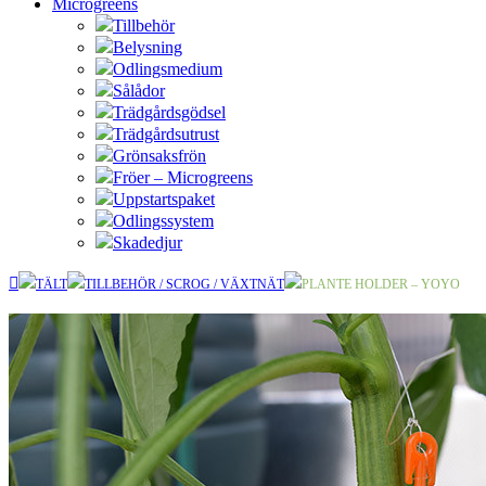
Microgreens
Tillbehör
Belysning
Odlingsmedium
Sålådor
Trädgårdsgödsel
Trädgårdsutrust
Grönsaksfrön
Fröer – Microgreens
Uppstartspaket
Odlingssystem
Skadedjur
TÄLT
TILLBEHÖR / SCROG / VÄXTNÄT
PLANTE HOLDER – YOYO