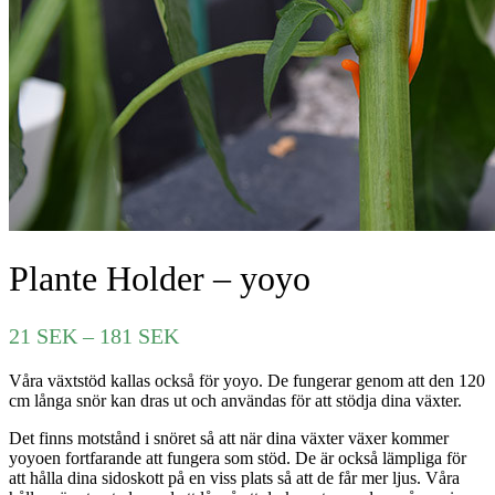
Plante Holder – yoyo
Prisintervall:
21
SEK
–
181
SEK
21 SEK
Våra växtstöd kallas också för yoyo. De fungerar genom att den 120
till
cm långa snör kan dras ut och användas för att stödja dina växter.
181 SEK
Det finns motstånd i snöret så att när dina växter växer kommer
yoyoen fortfarande att fungera som stöd. De är också lämpliga för
att hålla dina sidoskott på en viss plats så att de får mer ljus. Våra