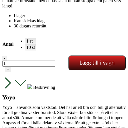
hållare är utrustade med ett lås så att du kan stoppa dem på en viss
längd.
I lager
Kan skickas idag
30 dagars returrätt
1 st
Antal
10 st
Plante
-
Lägg till i vagn
Holder
-
+
yoyo
mängd
Beskrivning
Yoyo
Yoyo – används som växtstöd. Det här är ett bra och billigt alternativ
för att ge dina växter bra stöd. Stora växter bör stödas på ett eller
annat sätt. Annars kommer de att välta när de blir för tunga i toppen.
Anpassad för att hålla delar av växterna för att ge extra stöd eller
justera växten för att maximera ljusutnyttjandet. Yoyoen kan sträckas