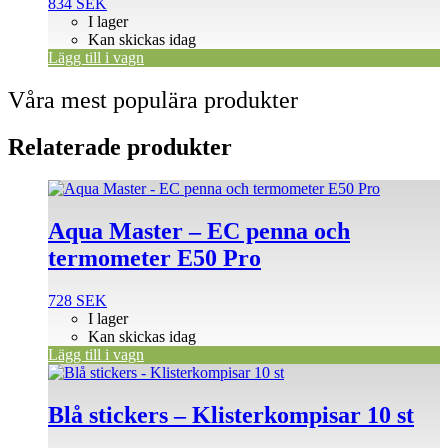
834
SEK
I lager
Kan skickas idag
Lägg till i vagn
Våra mest populära produkter
Relaterade produkter
Aqua Master – EC penna och
termometer E50 Pro
728
SEK
I lager
Kan skickas idag
Lägg till i vagn
Blå stickers – Klisterkompisar 10 st