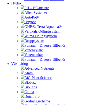
Hydro
PH – EC-mätare
Alien Systemer
AutoPot™
Oxypot
GHE®/ Terra Aquatica®
Vertikala Odlingssystem
Wilma Odlingssystem
Droppsystem
Pumpar – Diverse Tillbehör
Vattenkylare
Vattentankar
Pumpar – Diverse Tillbehör
Växtnäring
Advanced Nutrients
Atami
BiG Plant Science
Biobizz
BioTabs
Canna
Dutch Pro
Gödningsschema