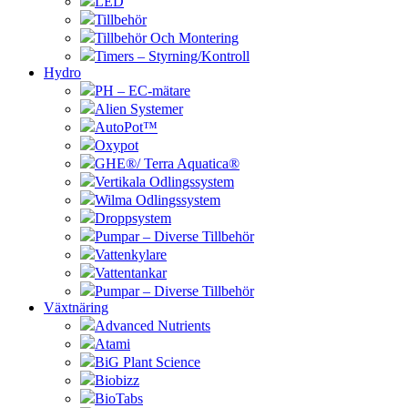
LED
Tillbehör
Tillbehör Och Montering
Timers – Styrning/Kontroll
Hydro
PH – EC-mätare
Alien Systemer
AutoPot™
Oxypot
GHE®/ Terra Aquatica®
Vertikala Odlingssystem
Wilma Odlingssystem
Droppsystem
Pumpar – Diverse Tillbehör
Vattenkylare
Vattentankar
Pumpar – Diverse Tillbehör
Växtnäring
Advanced Nutrients
Atami
BiG Plant Science
Biobizz
BioTabs