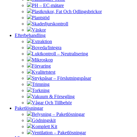
PH – EC-mätare
Plastkrukor, Fat Och Odlingsbrickor
Plantstöd
Skadedjurskontroll
Väskor
Efterbehandling
Extraktion
Boveda/Integra
Luktkontroll – Neutralisering
Mikroskop
Förvaring
Kvalitetstest
Strykpåsar – Förslutningspåsar
Trimning
Torkning
Vakuum & Försegling
Vågar Och Tillbehör
Paketlösningar
Belysning – Paketlösningar
Gödningskit
Komplett Kit
Ventilation – Paketlösningar