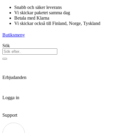
Hoppa
Snabb och säker leverans
till
Vi skickar paketet samma dag
innehåll
Betala med Klarna
Vi skickar också till Finland, Norge, Tyskland
Butiksmeny
Sök
Erbjudanden
Logga in
Support