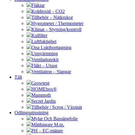
Fläktar
Koldioxid – CO2
Tillbehör – Nätkrukor
Hygrometer / Thermometer
Klimat – Styrning/kontroll
Kulfilter
Luftfuktighet
Ona Luktborttagning
Uppvärmning
Ventilationskit
Fläkt – Utsug
Ventilation – Slangar
Tält
Growtent
HOMEbox®
Mammoth
Secret Jardin
Tillbehör / Scrog / Växtnät
Odlingsutrustning
Mylar Och Bassängfolie
Måttbägare M.m.
PH – EC-mätare