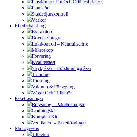
Plastkrukor, Fat Och Odlingsbrickor
Plantstöd
Skadedjurskontroll
Väskor
Efterbehandling
Extraktion
Boveda/Integra
Luktkontroll – Neutralisering
Mikroskop
Förvaring
Kvalitetstest
Strykpåsar – Förslutningspåsar
Trimning
Torkning
Vakuum & Försegling
Vågar Och Tillbehör
Paketlösningar
Belysning – Paketlösningar
Gödningskit
Komplett Kit
Ventilation – Paketlösningar
Microgreens
Tillbehör