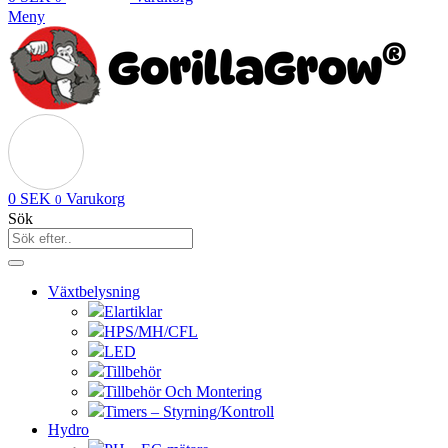
Meny
0
SEK
Varukorg
0
Sök
Växtbelysning
Elartiklar
HPS/MH/CFL
LED
Tillbehör
Tillbehör Och Montering
Timers – Styrning/Kontroll
Hydro