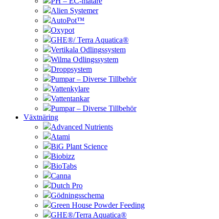
PH – EC-mätare
Alien Systemer
AutoPot™
Oxypot
GHE®/ Terra Aquatica®
Vertikala Odlingssystem
Wilma Odlingssystem
Droppsystem
Pumpar – Diverse Tillbehör
Vattenkylare
Vattentankar
Pumpar – Diverse Tillbehör
Växtnäring
Advanced Nutrients
Atami
BiG Plant Science
Biobizz
BioTabs
Canna
Dutch Pro
Gödningsschema
Green House Powder Feeding
GHE®/Terra Aquatica®