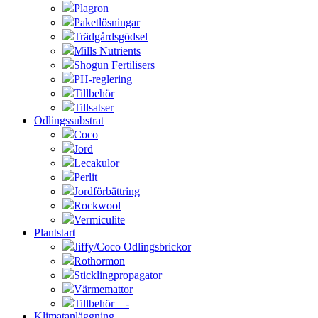
Plagron
Paketlösningar
Trädgårdsgödsel
Mills Nutrients
Shogun Fertilisers
PH-reglering
Tillbehör
Tillsatser
Odlingssubstrat
Coco
Jord
Lecakulor
Perlit
Jordförbättring
Rockwool
Vermiculite
Plantstart
Jiffy/Coco Odlingsbrickor
Rothormon
Sticklingpropagator
Värmemattor
Tillbehör—-
Klimatanläggning