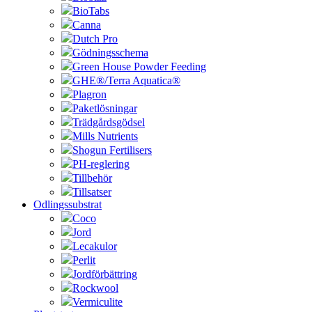
BioTabs
Canna
Dutch Pro
Gödningsschema
Green House Powder Feeding
GHE®/Terra Aquatica®
Plagron
Paketlösningar
Trädgårdsgödsel
Mills Nutrients
Shogun Fertilisers
PH-reglering
Tillbehör
Tillsatser
Odlingssubstrat
Coco
Jord
Lecakulor
Perlit
Jordförbättring
Rockwool
Vermiculite