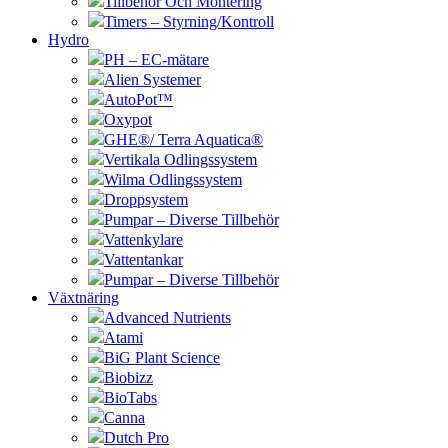
Tillbehör Och Montering
Timers – Styrning/Kontroll
Hydro
PH – EC-mätare
Alien Systemer
AutoPot™
Oxypot
GHE®/ Terra Aquatica®
Vertikala Odlingssystem
Wilma Odlingssystem
Droppsystem
Pumpar – Diverse Tillbehör
Vattenkylare
Vattentankar
Pumpar – Diverse Tillbehör
Växtnäring
Advanced Nutrients
Atami
BiG Plant Science
Biobizz
BioTabs
Canna
Dutch Pro