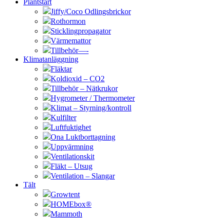
Plantstart
Jiffy/Coco Odlingsbrickor
Rothormon
Sticklingpropagator
Värmemattor
Tillbehör—-
Klimatanläggning
Fläktar
Koldioxid – CO2
Tillbehör – Nätkrukor
Hygrometer / Thermometer
Klimat – Styrning/kontroll
Kulfilter
Luftfuktighet
Ona Luktborttagning
Uppvärmning
Ventilationskit
Fläkt – Utsug
Ventilation – Slangar
Tält
Growtent
HOMEbox®
Mammoth