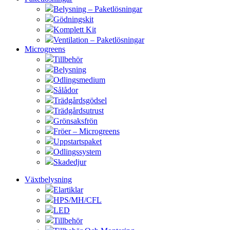
Belysning – Paketlösningar
Gödningskit
Komplett Kit
Ventilation – Paketlösningar
Microgreens
Tillbehör
Belysning
Odlingsmedium
Sålådor
Trädgårdsgödsel
Trädgårdsutrust
Grönsaksfrön
Fröer – Microgreens
Uppstartspaket
Odlingssystem
Skadedjur
Växtbelysning
Elartiklar
HPS/MH/CFL
LED
Tillbehör