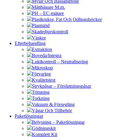
Mylar Och Bassängfolie
Måttbägare M.m.
PH – EC-mätare
Plastkrukor, Fat Och Odlingsbrickor
Plantstöd
Skadedjurskontroll
Väskor
Efterbehandling
Extraktion
Boveda/Integra
Luktkontroll – Neutralisering
Mikroskop
Förvaring
Kvalitetstest
Strykpåsar – Förslutningspåsar
Trimning
Torkning
Vakuum & Försegling
Vågar Och Tillbehör
Paketlösningar
Belysning – Paketlösningar
Gödningskit
Komplett Kit