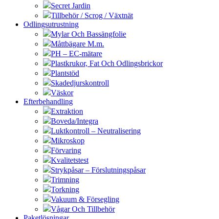
Secret Jardin
Tillbehör / Scrog / Växtnät
Odlingsutrustning
Mylar Och Bassängfolie
Måttbägare M.m.
PH – EC-mätare
Plastkrukor, Fat Och Odlingsbrickor
Plantstöd
Skadedjurskontroll
Väskor
Efterbehandling
Extraktion
Boveda/Integra
Luktkontroll – Neutralisering
Mikroskop
Förvaring
Kvalitetstest
Strykpåsar – Förslutningspåsar
Trimning
Torkning
Vakuum & Försegling
Vågar Och Tillbehör
Paketlösningar