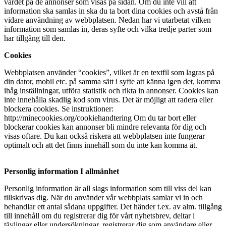
värdet på de annonser som visas på sidan. Om du inte vill att
information ska samlas in ska du ta bort dina cookies och avstå från
vidare användning av webbplatsen. Nedan har vi utarbetat vilken
information som samlas in, deras syfte och vilka tredje parter som
har tillgång till den.
Cookies
Webbplatsen använder “cookies”, vilket är en textfil som lagras på
din dator, mobil etc. på samma sätt i syfte att känna igen det, komma
ihåg inställningar, utföra statistik och rikta in annonser. Cookies kan
inte innehålla skadlig kod som virus. Det är möjligt att radera eller
blockera cookies. Se instruktioner:
http://minecookies.org/cookiehandtering Om du tar bort eller
blockerar cookies kan annonser bli mindre relevanta för dig och
visas oftare. Du kan också riskera att webbplatsen inte funger
ar
optimalt och att det finns innehåll som du inte kan komma åt.
Personlig information
I allmänhet
Personlig information är all slags information som till viss del kan
tillskrivas dig. När du använder vår webbplats samlar vi in ​​och
behandlar ett antal sådana uppgifter. Det händer t.ex. av alm. tillgång
till innehåll om du registrerar dig för vårt nyhetsbrev, deltar i
tävlingar eller undersökningar, registrerar dig som användare eller