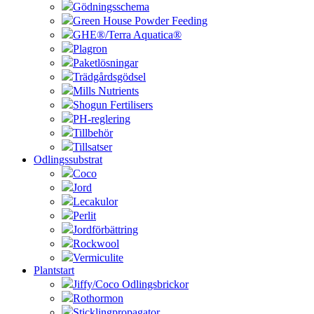
Gödningsschema
Green House Powder Feeding
GHE®/Terra Aquatica®
Plagron
Paketlösningar
Trädgårdsgödsel
Mills Nutrients
Shogun Fertilisers
PH-reglering
Tillbehör
Tillsatser
Odlingssubstrat
Coco
Jord
Lecakulor
Perlit
Jordförbättring
Rockwool
Vermiculite
Plantstart
Jiffy/Coco Odlingsbrickor
Rothormon
Sticklingpropagator