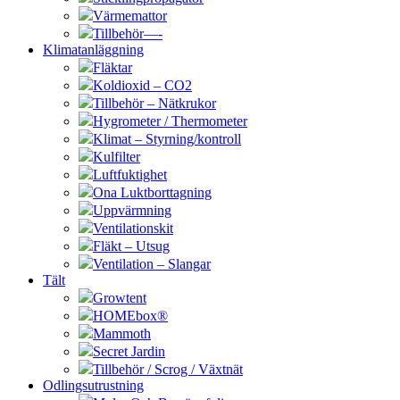
Värmemattor
Tillbehör—-
Klimatanläggning
Fläktar
Koldioxid – CO2
Tillbehör – Nätkrukor
Hygrometer / Thermometer
Klimat – Styrning/kontroll
Kulfilter
Luftfuktighet
Ona Luktborttagning
Uppvärmning
Ventilationskit
Fläkt – Utsug
Ventilation – Slangar
Tält
Growtent
HOMEbox®
Mammoth
Secret Jardin
Tillbehör / Scrog / Växtnät
Odlingsutrustning