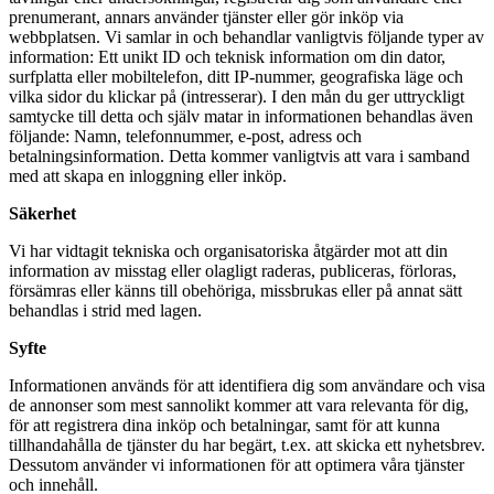
prenumerant, annars använder tjänster eller gör inköp via
webbplatsen. Vi samlar in och behandlar vanligtvis följande typer av
information: Ett unikt ID och teknisk information om din dator,
surfplatta eller mobiltelefon, ditt IP-nummer, geografiska läge och
vilka sidor du klickar på (intresserar). I den mån du ger uttryckligt
samtycke till detta och själv matar in informationen behandlas även
följande: Namn, telefonnummer, e-post, adress och
betalningsinformation. Detta kommer vanligtvis att vara i samband
med att skapa en inloggning eller inköp.
Säkerhet
Vi har vidtagit tekniska och organisatoriska åtgärder mot att din
information av misstag eller olagligt raderas, publiceras, förloras,
försämras eller känns till obehöriga, missbrukas eller på annat sätt
behandlas i strid med lagen.
Syfte
Informationen används för att identifiera dig som användare och visa
de annonser som mest sannolikt kommer att vara relevanta för dig,
för att registrera dina inköp och betalningar, samt för att kunna
tillhandahålla de tjänster du har begärt, t.ex. att skicka ett nyhetsbrev.
Dessutom använder vi informationen för att optimera våra tjänster
och innehåll.