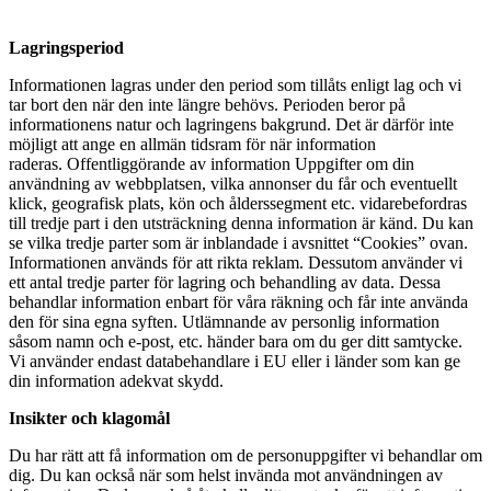
Lagringsperiod
Informationen lagras under den period som tillåts enligt lag och vi
tar bort den när den inte längre behövs. Perioden beror på
informationens natur och lagringens bakgrund. Det är därför inte
möjligt att ange en allmän tidsram för när information
raderas.
Offentliggörande av information Uppgifter om din
användning av webbplatsen, vilka annonser du får och eventuellt
klick, geografisk plats, kön och ålderssegment etc. vidarebefordras
till tredje part i den utsträckning denna information är känd. Du kan
se vilka tredje parter som är inblandade i avsnittet “Cookies” ovan.
Informationen används för att rikta reklam. Dessutom använder vi
ett antal tredje parter för lagring och behandling av data. Dessa
behandlar information enbart för våra räkning och får inte använda
den för sina egna syften. Utlämnande av personlig information
såsom namn och e-post, etc. händer bara om du ger ditt samtycke.
Vi använder endast databehandlare i EU eller i länder som kan ge
din information adekvat skydd.
Insikter och klagomål
Du har rätt att få information om de personuppgifter vi behandlar om
dig. Du kan också när som helst invända mot användningen av