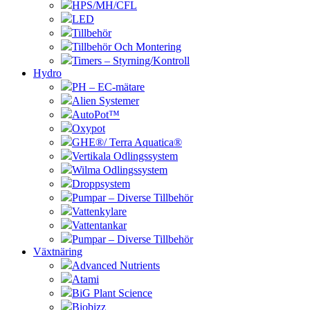
HPS/MH/CFL
LED
Tillbehör
Tillbehör Och Montering
Timers – Styrning/Kontroll
Hydro
PH – EC-mätare
Alien Systemer
AutoPot™
Oxypot
GHE®/ Terra Aquatica®
Vertikala Odlingssystem
Wilma Odlingssystem
Droppsystem
Pumpar – Diverse Tillbehör
Vattenkylare
Vattentankar
Pumpar – Diverse Tillbehör
Växtnäring
Advanced Nutrients
Atami
BiG Plant Science
Biobizz