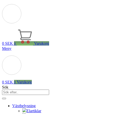
0
SEK
Varukorg
0
Meny
0
SEK
Varukorg
0
Sök
Växtbelysning
Elartiklar