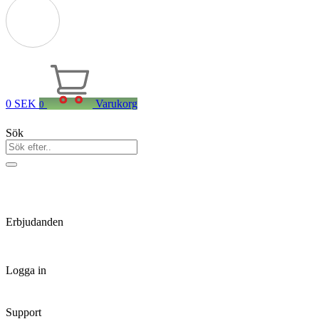
0
SEK
Varukorg
0
Sök
Erbjudanden
Logga in
Support