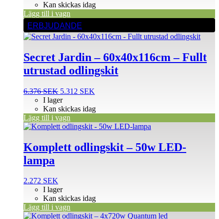
Kan skickas idag
Lägg till i vagn
ERBJUDANDE
Secret Jardin – 60x40x116cm – Fullt
utrustad odlingskit
Det
Det
6.376
SEK
5.312
SEK
ursprungliga
nuvarande
I lager
priset
priset
Kan skickas idag
var:
är:
Lägg till i vagn
6.376 SEK.
5.312 SEK.
Komplett odlingskit – 50w LED-
lampa
2.272
SEK
I lager
Kan skickas idag
Lägg till i vagn