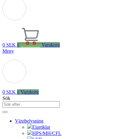
0
SEK
Varukorg
0
Meny
0
SEK
Varukorg
0
Sök
Växtbelysning
Elartiklar
HPS/MH/CFL