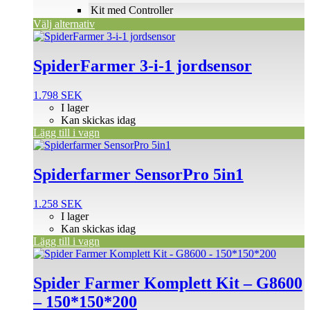
på
Kit med Controller
produktsidan
Välj alternativ
SpiderFarmer 3-i-1 jordsensor
1.798
SEK
I lager
Kan skickas idag
Lägg till i vagn
Spiderfarmer SensorPro 5in1
1.258
SEK
I lager
Kan skickas idag
Lägg till i vagn
Den
här
produkten
Spider Farmer Komplett Kit – G8600
har
– 150*150*200
flera