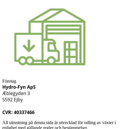
Företag
Hydro-Fyn ApS
Æblegyden 3
5592 Ejby
CVR: 40337466
All utrustning på denna sida är utvecklad för odling av växter i
enlighet med gällande regler och bestämmelser.