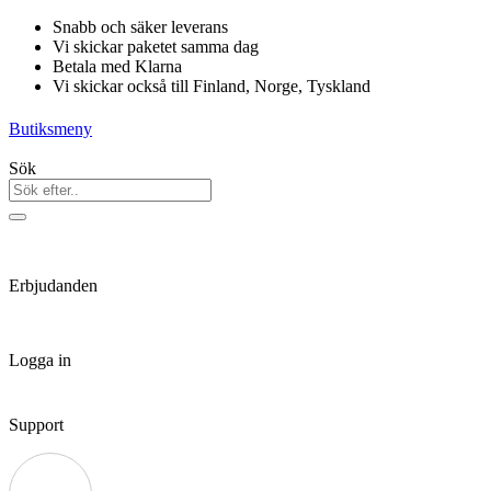
Hoppa
Snabb och säker leverans
till
Vi skickar paketet samma dag
innehåll
Betala med Klarna
Vi skickar också till Finland, Norge, Tyskland
Butiksmeny
Sök
Erbjudanden
Logga in
Support