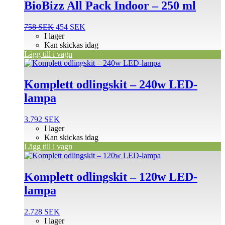
BioBizz All Pack Indoor – 250 ml
Det
Det
758
SEK
454
SEK
ursprungliga
nuvarande
I lager
priset
priset
Kan skickas idag
var:
är:
Lägg till i vagn
758 SEK.
454 SEK.
Komplett odlingskit – 240w LED-
lampa
3.792
SEK
I lager
Kan skickas idag
Lägg till i vagn
Komplett odlingskit – 120w LED-
lampa
2.728
SEK
I lager