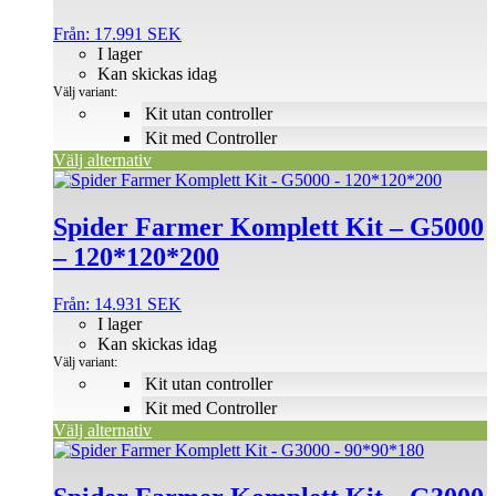
varianter.
De
Från:
17.991
SEK
olika
I lager
alternativen
Kan skickas idag
kan
Välj variant:
väljas
Kit utan controller
på
Kit med Controller
produktsidan
Välj alternativ
Den
här
produkten
Spider Farmer Komplett Kit – G5000
har
– 120*120*200
flera
varianter.
De
Från:
14.931
SEK
olika
I lager
alternativen
Kan skickas idag
kan
Välj variant:
väljas
Kit utan controller
på
Kit med Controller
produktsidan
Välj alternativ
Den
här
produkten