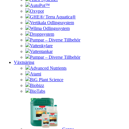
AutoPot™
Oxypot
GHE®/ Terra Aquatica®
Vertikala Odlingssystem
Wilma Odlingssystem
Droppsystem
Pumpar – Diverse Tillbehör
Vattenkylare
Vattentankar
Pumpar – Diverse Tillbehör
Växtnäring
Advanced Nutrients
Atami
BiG Plant Science
Biobizz
BioTabs