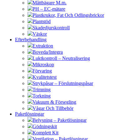
Måttbägare M.m.
PH – EC-mätare
Plastkrukor, Fat Och Odlingsbrickor
Plantstöd
Skadedjurskontroll
Väskor
Efterbehandling
Extraktion
Boveda/Integra
Luktkontroll – Neutralisering
Mikroskop
Förvaring
Kvalitetstest
Strykpåsar – Förslutningspåsar
Trimning
Torkning
Vakuum & Försegling
Vågar Och Tillbehör
Paketlösningar
Belysning – Paketlösningar
Gödningskit
Komplett Kit
Ventilation – Paketlösningar