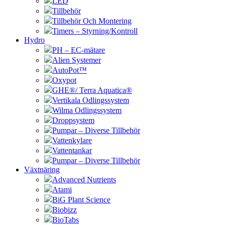
LED
Tillbehör
Tillbehör Och Montering
Timers – Styrning/Kontroll
Hydro
PH – EC-mätare
Alien Systemer
AutoPot™
Oxypot
GHE®/ Terra Aquatica®
Vertikala Odlingssystem
Wilma Odlingssystem
Droppsystem
Pumpar – Diverse Tillbehör
Vattenkylare
Vattentankar
Pumpar – Diverse Tillbehör
Växtnäring
Advanced Nutrients
Atami
BiG Plant Science
Biobizz
BioTabs