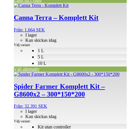
Lägg till i vagn
Den
här
produkten
Canna Terra – Komplett Kit
har
flera
Från:
1.664
SEK
varianter.
I lager
De
Kan skickas idag
olika
Välj variant:
alternativen
1 L
kan
5 L
väljas
på
10 L
produktsidan
Välj alternativ
Den
här
produkten
Spider Farmer Komplett Kit –
har
G8600x2 – 300*150*200
flera
varianter.
De
Från:
32.391
SEK
olika
I lager
alternativen
Kan skickas idag
kan
Välj variant:
väljas
Kit utan controller