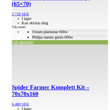
väljas
(65×70)
på
produktsidan
2.728
SEK
I lager
Kan skickas idag
Välj variant:
Osram plantastar 600w
Philips master green 600w
Välj alternativ
Spider Farmer Komplett Kit –
70x70x160
6.480
SEK
I lager