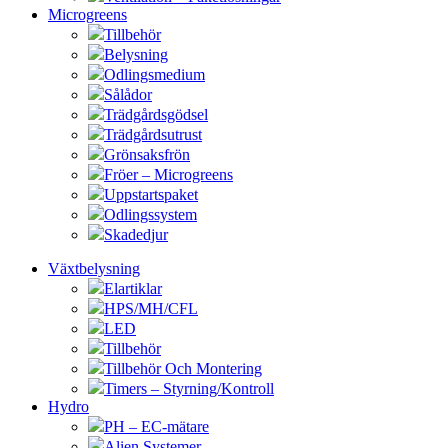
Microgreens
Tillbehör
Belysning
Odlingsmedium
Sålådor
Trädgårdsgödsel
Trädgårdsutrust
Grönsaksfrön
Fröer – Microgreens
Uppstartspaket
Odlingssystem
Skadedjur
Växtbelysning
Elartiklar
HPS/MH/CFL
LED
Tillbehör
Tillbehör Och Montering
Timers – Styrning/Kontroll
Hydro
PH – EC-mätare
Alien Systemer