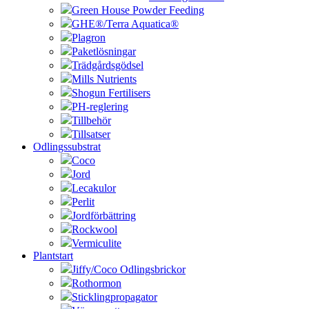
Green House Powder Feeding
GHE®/Terra Aquatica®
Plagron
Paketlösningar
Trädgårdsgödsel
Mills Nutrients
Shogun Fertilisers
PH-reglering
Tillbehör
Tillsatser
Odlingssubstrat
Coco
Jord
Lecakulor
Perlit
Jordförbättring
Rockwool
Vermiculite
Plantstart
Jiffy/Coco Odlingsbrickor
Rothormon
Sticklingpropagator