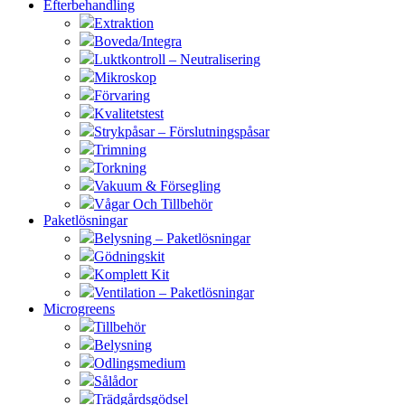
Efterbehandling
Extraktion
Boveda/Integra
Luktkontroll – Neutralisering
Mikroskop
Förvaring
Kvalitetstest
Strykpåsar – Förslutningspåsar
Trimning
Torkning
Vakuum & Försegling
Vågar Och Tillbehör
Paketlösningar
Belysning – Paketlösningar
Gödningskit
Komplett Kit
Ventilation – Paketlösningar
Microgreens
Tillbehör
Belysning
Odlingsmedium
Sålådor
Trädgårdsgödsel