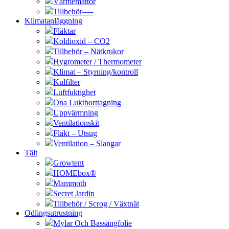
Värmemattor
Tillbehör—-
Klimatanläggning
Fläktar
Koldioxid – CO2
Tillbehör – Nätkrukor
Hygrometer / Thermometer
Klimat – Styrning/kontroll
Kulfilter
Luftfuktighet
Ona Luktborttagning
Uppvärmning
Ventilationskit
Fläkt – Utsug
Ventilation – Slangar
Tält
Growtent
HOMEbox®
Mammoth
Secret Jardin
Tillbehör / Scrog / Växtnät
Odlingsutrustning
Mylar Och Bassängfolie