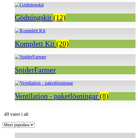
Gödningskit
(12)
Komplett Kit
(20)
SpiderFarmer
Ventilation - paketlösningar
(8)
Sortera
49 varer i alt
efter
popularitet