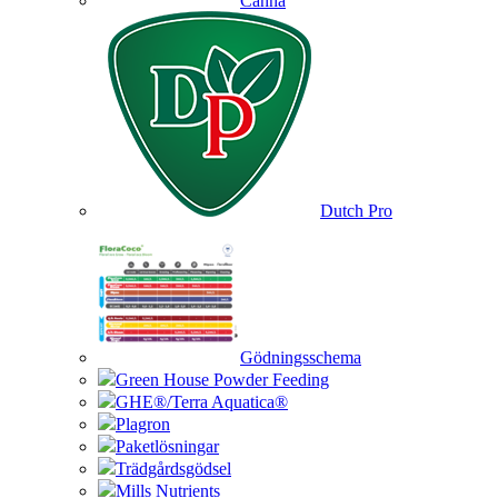
Canna
Dutch Pro
Gödningsschema
Green House Powder Feeding
GHE®/Terra Aquatica®
Plagron
Paketlösningar
Trädgårdsgödsel
Mills Nutrients