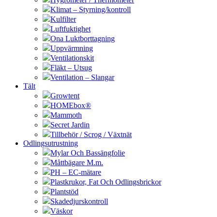
Klimat – Styrning/kontroll
Kulfilter
Luftfuktighet
Ona Luktborttagning
Uppvärmning
Ventilationskit
Fläkt – Utsug
Ventilation – Slangar
Tält
Growtent
HOMEbox®
Mammoth
Secret Jardin
Tillbehör / Scrog / Växtnät
Odlingsutrustning
Mylar Och Bassängfolie
Måttbägare M.m.
PH – EC-mätare
Plastkrukor, Fat Och Odlingsbrickor
Plantstöd
Skadedjurskontroll
Väskor