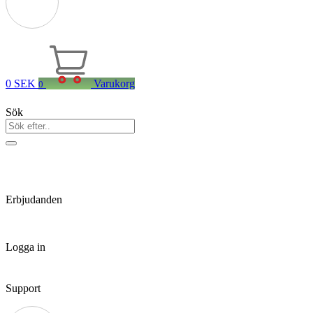
0
SEK
Varukorg
0
Sök
Erbjudanden
Logga in
Support