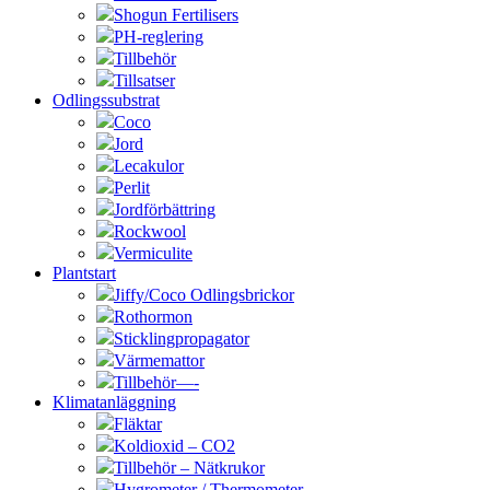
Shogun Fertilisers
PH-reglering
Tillbehör
Tillsatser
Odlingssubstrat
Coco
Jord
Lecakulor
Perlit
Jordförbättring
Rockwool
Vermiculite
Plantstart
Jiffy/Coco Odlingsbrickor
Rothormon
Sticklingpropagator
Värmemattor
Tillbehör—-
Klimatanläggning
Fläktar
Koldioxid – CO2
Tillbehör – Nätkrukor
Hygrometer / Thermometer