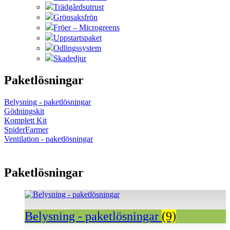
Trädgårdsutrust
Grönsaksfrön
Fröer – Microgreens
Uppstartspaket
Odlingssystem
Skadedjur
Paketlösningar
Belysning - paketlösningar
Gödningskit
Komplett Kit
SpiderFarmer
Ventilation - paketlösningar
Paketlösningar
Belysning - paketlösningar
(9)