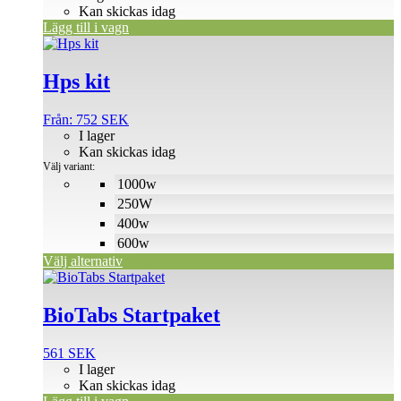
Kan skickas idag
Lägg till i vagn
Den
här
produkten
Hps kit
har
flera
Från:
752
SEK
varianter.
I lager
De
Kan skickas idag
olika
Välj variant:
alternativen
1000w
kan
250W
väljas
på
400w
produktsidan
600w
Välj alternativ
BioTabs Startpaket
561
SEK
I lager
Kan skickas idag