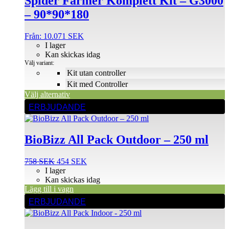
Spider Farmer Komplett Kit – G3000
har
– 90*90*180
flera
varianter.
De
Från:
10.071
SEK
olika
I lager
alternativen
Kan skickas idag
kan
Välj variant:
väljas
Kit utan controller
på
Kit med Controller
produktsidan
Välj alternativ
ERBJUDANDE
BioBizz All Pack Outdoor – 250 ml
Det
Det
758
SEK
454
SEK
ursprungliga
nuvarande
I lager
priset
priset
Kan skickas idag
var:
är:
Lägg till i vagn
758 SEK.
454 SEK.
ERBJUDANDE