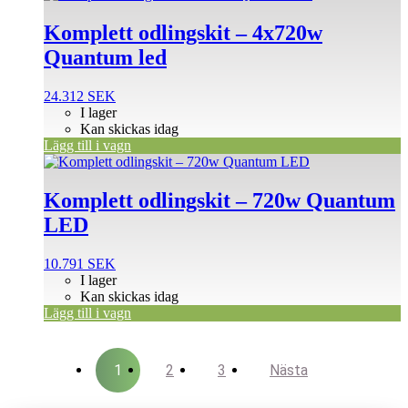
Komplett odlingskit – 4x720w
Quantum led
24.312
SEK
I lager
Kan skickas idag
Lägg till i vagn
Komplett odlingskit – 720w Quantum
LED
10.791
SEK
I lager
Kan skickas idag
Lägg till i vagn
1
2
3
Nästa