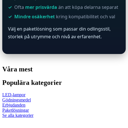
Ofta
mer prisvärda
än att köpa delarna separat
Mindre osäkerhet
kring kompatibilitet och val
Välj en paketlösning som passar din odlingsstil,
storlek på utrymme och nivå av erfarenhet.
Våra mest
Populära kategorier
LED-lampor
Gödningsmedel
Erbjudanden
Paketlösningar
Se alla kategorier