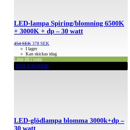
LED-lampa Spiring/blomning 6500K
+ 3000K + dp – 30 watt
Det
Det
454
SEK
378
SEK
ursprungliga
nuvarande
I lager
priset
priset
Kan skickas idag
var:
är:
Lägg till i vagn
454 SEK.
378 SEK.
ERBJUDANDE
LED-glödlampa blomma 3000k+dp –
30 watt