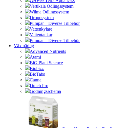
GHE®/ Terra Aquatica®
Vertikala Odlingssystem
Wilma Odlingssystem
Droppsystem
Pumpar – Diverse Tillbehör
Vattenkylare
Vattentankar
Pumpar – Diverse Tillbehör
Växtnäring
Advanced Nutrients
Atami
BiG Plant Science
Biobizz
BioTabs
Canna
Dutch Pro
Gödningsschema