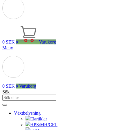
0
SEK
Varukorg
0
Meny
0
SEK
Varukorg
0
Sök
Växtbelysning
Elartiklar
HPS/MH/CFL