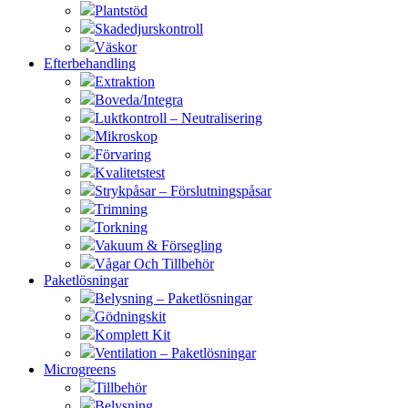
Plantstöd
Skadedjurskontroll
Väskor
Efterbehandling
Extraktion
Boveda/Integra
Luktkontroll – Neutralisering
Mikroskop
Förvaring
Kvalitetstest
Strykpåsar – Förslutningspåsar
Trimning
Torkning
Vakuum & Försegling
Vågar Och Tillbehör
Paketlösningar
Belysning – Paketlösningar
Gödningskit
Komplett Kit
Ventilation – Paketlösningar
Microgreens
Tillbehör
Belysning