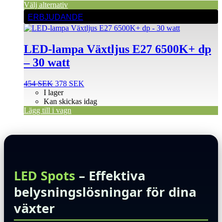
Välj alternativ
ERBJUDANDE
LED-lampa Växtljus E27 6500K+ dp
– 30 watt
Det
Det
454
SEK
378
SEK
ursprungliga
nuvarande
I lager
priset
priset
Kan skickas idag
var:
är:
Lägg till i vagn
454 SEK.
378 SEK.
LED Spots
– Effektiva
belysningslösningar för dina
växter