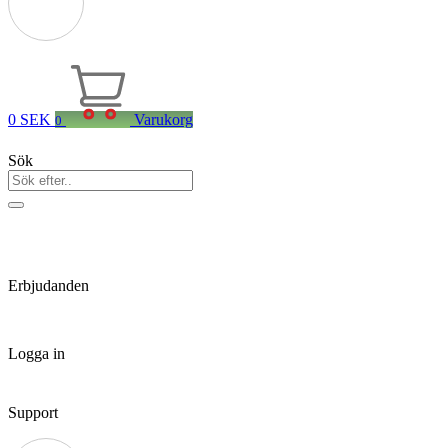
0
SEK
Varukorg
0
Sök
Erbjudanden
Logga in
Support