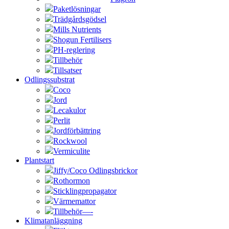
Paketlösningar
Trädgårdsgödsel
Mills Nutrients
Shogun Fertilisers
PH-reglering
Tillbehör
Tillsatser
Odlingssubstrat
Coco
Jord
Lecakulor
Perlit
Jordförbättring
Rockwool
Vermiculite
Plantstart
Jiffy/Coco Odlingsbrickor
Rothormon
Sticklingpropagator
Värmemattor
Tillbehör—-
Klimatanläggning