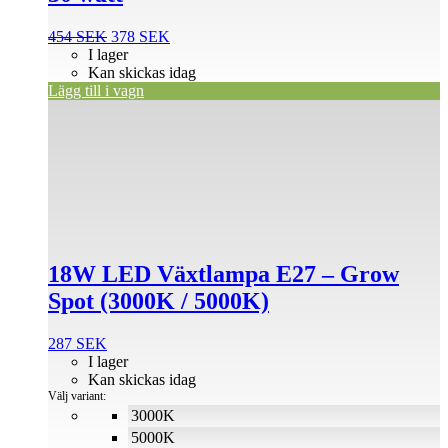
Det
Det
454
SEK
378
SEK
ursprungliga
nuvarande
I lager
priset
priset
Kan skickas idag
var:
är:
Lägg till i vagn
Den
454 SEK.
378 SEK.
här
produkten
har
flera
varianter.
De
olika
alternativen
18W LED Växtlampa E27 – Grow
kan
väljas
Spot (3000K / 5000K)
på
produktsidan
287
SEK
I lager
Kan skickas idag
Välj variant:
3000K
5000K