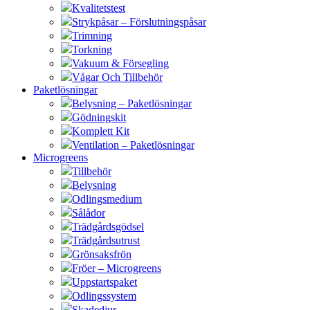
Kvalitetstest
Strykpåsar – Förslutningspåsar
Trimning
Torkning
Vakuum & Försegling
Vågar Och Tillbehör
Paketlösningar
Belysning – Paketlösningar
Gödningskit
Komplett Kit
Ventilation – Paketlösningar
Microgreens
Tillbehör
Belysning
Odlingsmedium
Sålådor
Trädgårdsgödsel
Trädgårdsutrust
Grönsaksfrön
Fröer – Microgreens
Uppstartspaket
Odlingssystem
Skadedjur