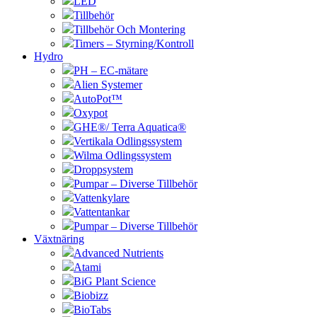
LED
Tillbehör
Tillbehör Och Montering
Timers – Styrning/Kontroll
Hydro
PH – EC-mätare
Alien Systemer
AutoPot™
Oxypot
GHE®/ Terra Aquatica®
Vertikala Odlingssystem
Wilma Odlingssystem
Droppsystem
Pumpar – Diverse Tillbehör
Vattenkylare
Vattentankar
Pumpar – Diverse Tillbehör
Växtnäring
Advanced Nutrients
Atami
BiG Plant Science
Biobizz
BioTabs