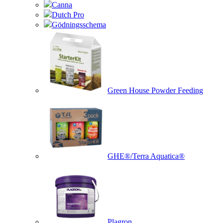
Canna
Dutch Pro
Gödningsschema
Green House Powder Feeding
GHE®/Terra Aquatica®
Plagron