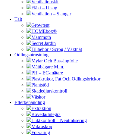
Ventilationskit
Fläkt – Utsug
Ventilation – Slangar
Tält
Growtent
HOMEbox®
Mammoth
Secret Jardin
Tillbehör / Scrog / Växtnät
Odlingsutrustning
Mylar Och Bassängfolie
Måttbägare M.m.
PH – EC-mätare
Plastkrukor, Fat Och Odlingsbrickor
Plantstöd
Skadedjurskontroll
Väskor
Efterbehandling
Extraktion
Boveda/Integra
Luktkontroll – Neutralisering
Mikroskop
Förvaring