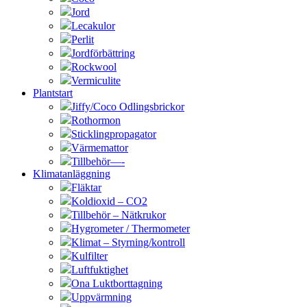
Jord
Lecakulor
Perlit
Jordförbättring
Rockwool
Vermiculite
Plantstart
Jiffy/Coco Odlingsbrickor
Rothormon
Sticklingpropagator
Värmemattor
Tillbehör—-
Klimatanläggning
Fläktar
Koldioxid – CO2
Tillbehör – Nätkrukor
Hygrometer / Thermometer
Klimat – Styrning/kontroll
Kulfilter
Luftfuktighet
Ona Luktborttagning
Uppvärmning