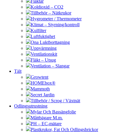
Fläktar
Koldioxid – CO2
Tillbehör – Nätkrukor
Hygrometer / Thermometer
Klimat – Styrning/kontroll
Kulfilter
Luftfuktighet
Ona Luktborttagning
Uppvärmning
Ventilationskit
Fläkt – Utsug
Ventilation – Slangar
Tält
Growtent
HOMEbox®
Mammoth
Secret Jardin
Tillbehör / Scrog / Växtnät
Odlingsutrustning
Mylar Och Bassängfolie
Måttbägare M.m.
PH – EC-mätare
Plastkrukor, Fat Och Odlingsbrickor