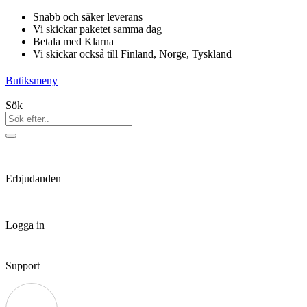
Hoppa
Snabb och säker leverans
till
Vi skickar paketet samma dag
innehåll
Betala med Klarna
Vi skickar också till Finland, Norge, Tyskland
Butiksmeny
Sök
Erbjudanden
Logga in
Support