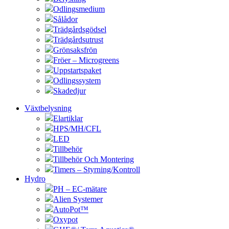
Odlingsmedium
Sålådor
Trädgårdsgödsel
Trädgårdsutrust
Grönsaksfrön
Fröer – Microgreens
Uppstartspaket
Odlingssystem
Skadedjur
Växtbelysning
Elartiklar
HPS/MH/CFL
LED
Tillbehör
Tillbehör Och Montering
Timers – Styrning/Kontroll
Hydro
PH – EC-mätare
Alien Systemer
AutoPot™
Oxypot