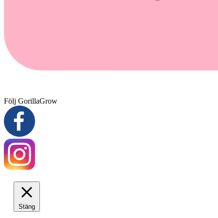
Följ GorillaGrow
Stäng