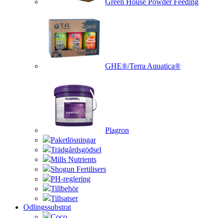
Green House Powder Feeding
GHE®/Terra Aquatica®
Plagron
Paketlösningar
Trädgårdsgödsel
Mills Nutrients
Shogun Fertilisers
PH-reglering
Tillbehör
Tillsatser
Odlingssubstrat
Coco