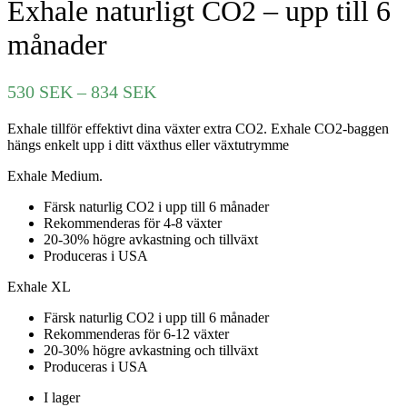
Exhale naturligt CO2 – upp till 6
månader
Prisintervall:
530
SEK
–
834
SEK
530 SEK
Exhale tillför effektivt dina växter extra CO2. Exhale CO2-baggen
till
hängs enkelt upp i ditt växthus eller växtutrymme
834 SEK
Exhale Medium.
Färsk naturlig CO2 i upp till 6 månader
Rekommenderas för 4-8 växter
20-30% högre avkastning och tillväxt
Produceras i USA
Exhale XL
Färsk naturlig CO2 i upp till 6 månader
Rekommenderas för 6-12 växter
20-30% högre avkastning och tillväxt
Produceras i USA
I lager