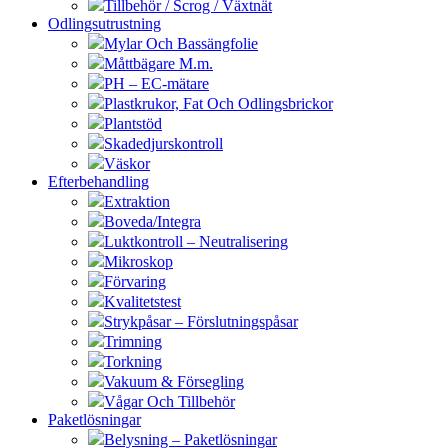
Tillbehör / Scrog / Växtnät
Odlingsutrustning
Mylar Och Bassängfolie
Måttbägare M.m.
PH – EC-mätare
Plastkrukor, Fat Och Odlingsbrickor
Plantstöd
Skadedjurskontroll
Väskor
Efterbehandling
Extraktion
Boveda/Integra
Luktkontroll – Neutralisering
Mikroskop
Förvaring
Kvalitetstest
Strykpåsar – Förslutningspåsar
Trimning
Torkning
Vakuum & Försegling
Vågar Och Tillbehör
Paketlösningar
Belysning – Paketlösningar