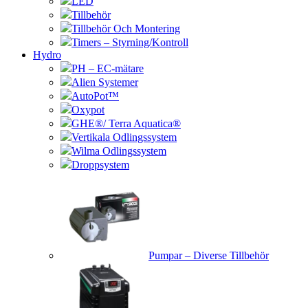
LED
Tillbehör
Tillbehör Och Montering
Timers – Styrning/Kontroll
Hydro
PH – EC-mätare
Alien Systemer
AutoPot™
Oxypot
GHE®/ Terra Aquatica®
Vertikala Odlingssystem
Wilma Odlingssystem
Droppsystem
Pumpar – Diverse Tillbehör