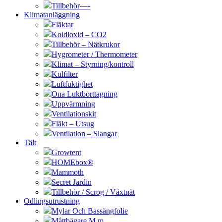
Tillbehör—-
Klimatanläggning
Fläktar
Koldioxid – CO2
Tillbehör – Nätkrukor
Hygrometer / Thermometer
Klimat – Styrning/kontroll
Kulfilter
Luftfuktighet
Ona Luktborttagning
Uppvärmning
Ventilationskit
Fläkt – Utsug
Ventilation – Slangar
Tält
Growtent
HOMEbox®
Mammoth
Secret Jardin
Tillbehör / Scrog / Växtnät
Odlingsutrustning
Mylar Och Bassängfolie
Måttbägare M.m.