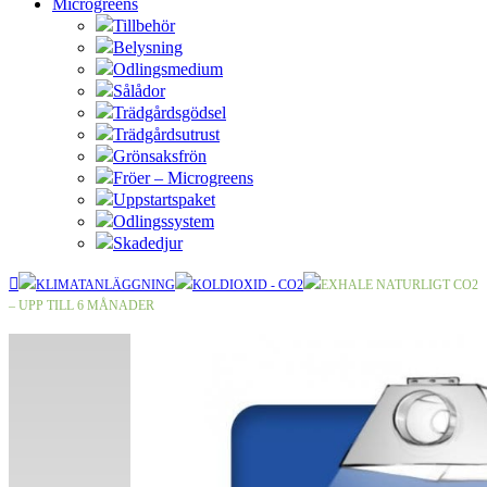
Microgreens
Tillbehör
Belysning
Odlingsmedium
Sålådor
Trädgårdsgödsel
Trädgårdsutrust
Grönsaksfrön
Fröer – Microgreens
Uppstartspaket
Odlingssystem
Skadedjur
KLIMATANLÄGGNING
KOLDIOXID - CO2
EXHALE NATURLIGT CO2
– UPP TILL 6 MÅNADER