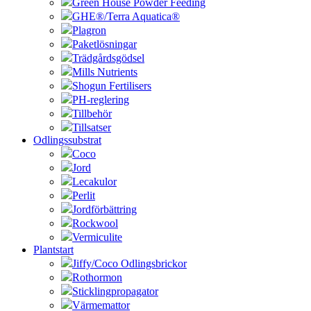
Green House Powder Feeding
GHE®/Terra Aquatica®
Plagron
Paketlösningar
Trädgårdsgödsel
Mills Nutrients
Shogun Fertilisers
PH-reglering
Tillbehör
Tillsatser
Odlingssubstrat
Coco
Jord
Lecakulor
Perlit
Jordförbättring
Rockwool
Vermiculite
Plantstart
Jiffy/Coco Odlingsbrickor
Rothormon
Sticklingpropagator
Värmemattor