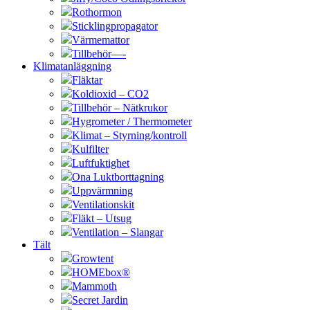
Rothormon
Sticklingpropagator
Värmemattor
Tillbehör—-
Klimatanläggning
Fläktar
Koldioxid – CO2
Tillbehör – Nätkrukor
Hygrometer / Thermometer
Klimat – Styrning/kontroll
Kulfilter
Luftfuktighet
Ona Luktborttagning
Uppvärmning
Ventilationskit
Fläkt – Utsug
Ventilation – Slangar
Tält
Growtent
HOMEbox®
Mammoth
Secret Jardin