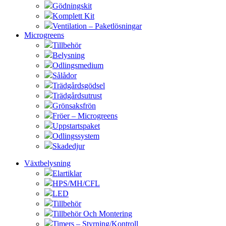
Gödningskit
Komplett Kit
Ventilation – Paketlösningar
Microgreens
Tillbehör
Belysning
Odlingsmedium
Sålådor
Trädgårdsgödsel
Trädgårdsutrust
Grönsaksfrön
Fröer – Microgreens
Uppstartspaket
Odlingssystem
Skadedjur
Växtbelysning
Elartiklar
HPS/MH/CFL
LED
Tillbehör
Tillbehör Och Montering
Timers – Styrning/Kontroll