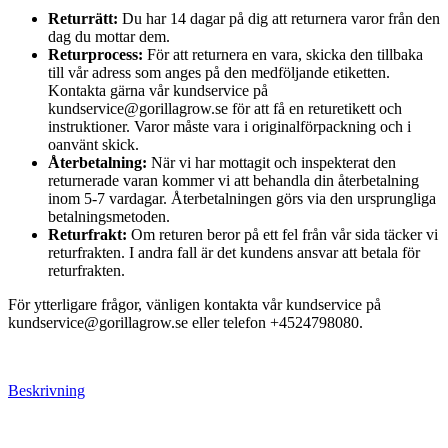
Returrätt:
Du har 14 dagar på dig att returnera varor från den
dag du mottar dem.
Returprocess:
För att returnera en vara, skicka den tillbaka
till vår adress som anges på den medföljande etiketten.
Kontakta gärna vår kundservice på
kundservice@gorillagrow.se för att få en returetikett och
instruktioner. Varor måste vara i originalförpackning och i
oanvänt skick.
Återbetalning:
När vi har mottagit och inspekterat den
returnerade varan kommer vi att behandla din återbetalning
inom 5-7 vardagar. Återbetalningen görs via den ursprungliga
betalningsmetoden.
Returfrakt:
Om returen beror på ett fel från vår sida täcker vi
returfrakten. I andra fall är det kundens ansvar att betala för
returfrakten.
För ytterligare frågor, vänligen kontakta vår kundservice på
kundservice@gorillagrow.se eller telefon +4524798080.
Beskrivning