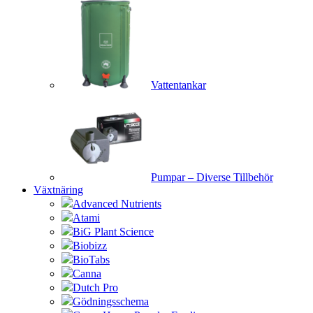
Vattentankar
Pumpar – Diverse Tillbehör
Växtnäring
Advanced Nutrients
Atami
BiG Plant Science
Biobizz
BioTabs
Canna
Dutch Pro
Gödningsschema