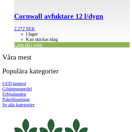
Cornwall avfuktare 12 l/dygn
2.272
SEK
I lager
Kan skickas idag
Lägg till i vagn
Våra mest
Populära kategorier
LED-lampor
Gödningsmedel
Erbjudanden
Paketlösningar
Se alla kategorier