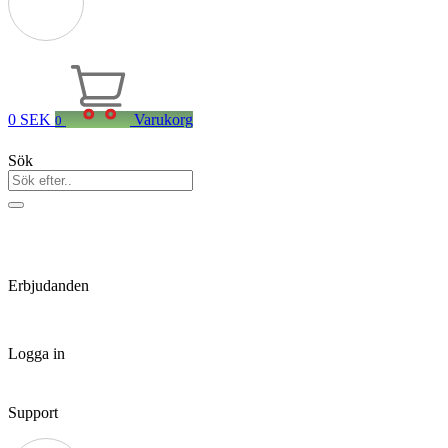
0
SEK
Varukorg
0
Sök
Erbjudanden
Logga in
Support