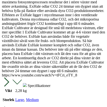
maximera fotosyntesprocessen resulterar det i större växter med
större avkastning. ExHale odlar CO2 24 timmar om dygnet utan att
behöva fylla på flaskor eller använda dyra CO2-produktionsenheter.
Effekten av ExHale ligger i mycelmassan inne i den ventilerade
kultivatorn. Denna mycelmassa odlar CO2, och det mikroporösa
andningsplåstret frigör CO2 kontinuerligt i upp till 6 månader.
ExHale Cultivator är designad för små till medelstora växtrum, eller
mer specifikt 1 ExHale Cultivator kommer att ge 4-6 växter med den
CO2 de behöver. ExHale kan användas både för vegetativ
växttillväxt såväl som för frukt- och blomproduktion. Så här
används ExHale ExHale kommer komplett och odlar CO2, även
innan du lämnar kassan. Du behöver inte slå på eller stänga av den,
placera bara ExHale i ditt växtrum och låt den vara för att göra sitt
arbete. En kontinuerlig dusch av CO2 direkt på dina växter är det
mest effektiva sättet att leverera CO2. Att placera ExHale Cultivator
lite ovanför nivån av dina växter säkerställer att de får den CO2 de
behöver 24 timmar om dygnet i upp till 6 månader.
https://www.youtube.com/watch?v=tFCri_eTY_8
Specifikationer
Vikt
2,28 kg
Storlek
Large
,
Medium