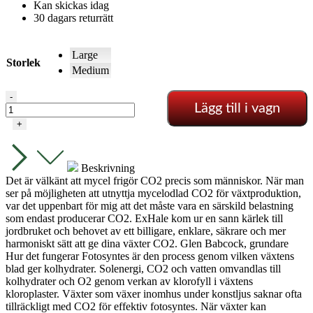
Kan skickas idag
30 dagars returrätt
Large
Storlek
Medium
Exhale
-
Lägg till i vagn
naturligt
CO2
+
-
upp
till
Beskrivning
6
Det är välkänt att mycel frigör CO2 precis som människor. När man
månader
ser på möjligheten att utnyttja mycelodlad CO2 för växtproduktion,
mängd
var det uppenbart för mig att det måste vara en särskild belastning
som endast producerar CO2. ExHale kom ur en sann kärlek till
jordbruket och behovet av ett billigare, enklare, säkrare och mer
harmoniskt sätt att ge dina växter CO2. Glen Babcock, grundare
Hur det fungerar Fotosyntes är den process genom vilken växtens
blad ger kolhydrater. Solenergi, CO2 och vatten omvandlas till
kolhydrater och O2 genom verkan av klorofyll i växtens
kloroplaster. Växter som växer inomhus under konstljus saknar ofta
tillräckligt med CO2 för effektiv fotosyntes. När växter kan