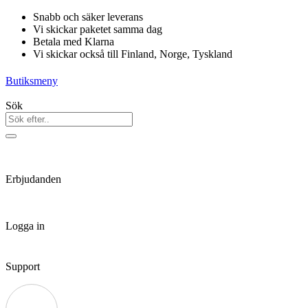
Hoppa
Snabb och säker leverans
till
Vi skickar paketet samma dag
innehåll
Betala med Klarna
Vi skickar också till Finland, Norge, Tyskland
Butiksmeny
Sök
Erbjudanden
Logga in
Support