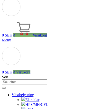
0
SEK
Varukorg
0
Meny
0
SEK
Varukorg
0
Sök
Växtbelysning
Elartiklar
HPS/MH/CFL