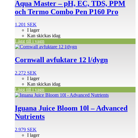
Aqua Master – pH, EC, TDS, PPM
och Termo Combo Pen P160 Pro
1.201
SEK
I lager
Kan skickas idag
Lägg till i vagn
Cornwall avfuktare 12 l/dygn
2.272
SEK
I lager
Kan skickas idag
Lägg till i vagn
Iguana Juice Bloom 10l – Advanced
Nutrients
2.979
SEK
I lager