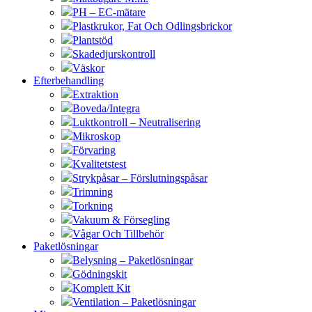
PH – EC-mätare
Plastkrukor, Fat Och Odlingsbrickor
Plantstöd
Skadedjurskontroll
Väskor
Efterbehandling
Extraktion
Boveda/Integra
Luktkontroll – Neutralisering
Mikroskop
Förvaring
Kvalitetstest
Strykpåsar – Förslutningspåsar
Trimning
Torkning
Vakuum & Försegling
Vågar Och Tillbehör
Paketlösningar
Belysning – Paketlösningar
Gödningskit
Komplett Kit
Ventilation – Paketlösningar