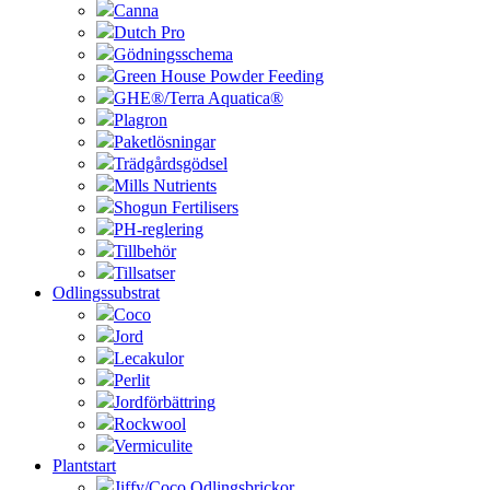
Canna
Dutch Pro
Gödningsschema
Green House Powder Feeding
GHE®/Terra Aquatica®
Plagron
Paketlösningar
Trädgårdsgödsel
Mills Nutrients
Shogun Fertilisers
PH-reglering
Tillbehör
Tillsatser
Odlingssubstrat
Coco
Jord
Lecakulor
Perlit
Jordförbättring
Rockwool
Vermiculite
Plantstart
Jiffy/Coco Odlingsbrickor