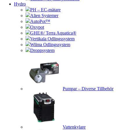
Hydro
PH – EC-mätare
Alien Systemer
AutoPot™
Oxypot
GHE®/ Terra Aquatica®
Vertikala Odlingssystem
Wilma Odlingssystem
Droppsystem
Pumpar – Diverse Tillbehör
Vattenkylare