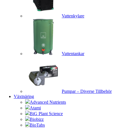
Vattenkylare
Vattentankar
Pumpar – Diverse Tillbehör
Växtnäring
Advanced Nutrients
Atami
BiG Plant Science
Biobizz
BioTabs