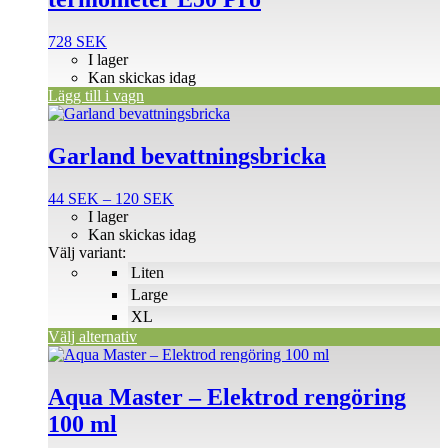
728
SEK
I lager
Kan skickas idag
Lägg till i vagn
Den
här
produkten
Garland bevattningsbricka
har
flera
Prisintervall:
44
SEK
–
120
SEK
varianter.
44 SEK
I lager
De
till
Kan skickas idag
olika
120 SEK
Välj variant:
alternativen
Liten
kan
väljas
Large
på
XL
produktsidan
Välj alternativ
Aqua Master – Elektrod rengöring
100 ml