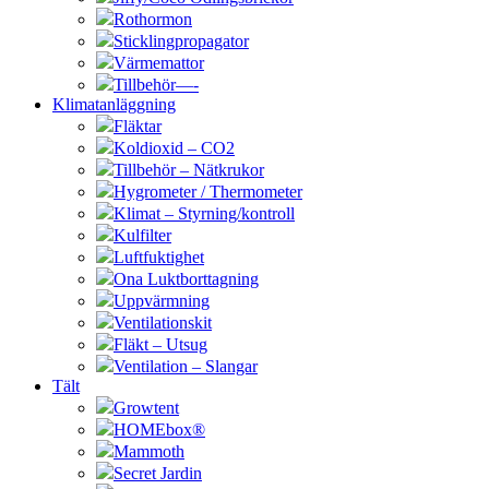
Rothormon
Sticklingpropagator
Värmemattor
Tillbehör—-
Klimatanläggning
Fläktar
Koldioxid – CO2
Tillbehör – Nätkrukor
Hygrometer / Thermometer
Klimat – Styrning/kontroll
Kulfilter
Luftfuktighet
Ona Luktborttagning
Uppvärmning
Ventilationskit
Fläkt – Utsug
Ventilation – Slangar
Tält
Growtent
HOMEbox®
Mammoth
Secret Jardin