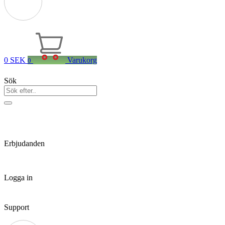
0
SEK
Varukorg
0
Sök
Erbjudanden
Logga in
Support