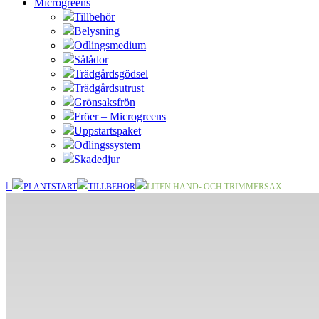
Microgreens
Tillbehör
Belysning
Odlingsmedium
Sålådor
Trädgårdsgödsel
Trädgårdsutrust
Grönsaksfrön
Fröer – Microgreens
Uppstartspaket
Odlingssystem
Skadedjur
PLANTSTART
TILLBEHÖR
LITEN HAND- OCH TRIMMERSAX