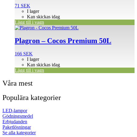
71
SEK
I lager
Kan skickas idag
Lägg till i vagn
Plagron – Cocos Premium 50L
166
SEK
I lager
Kan skickas idag
Lägg till i vagn
Våra mest
Populära kategorier
LED-lampor
Gödningsmedel
Erbjudanden
Paketlösningar
Se alla kategorier