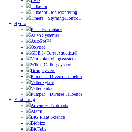
LED
Tillbehör
Tillbehör Och Montering
Timers – Styrning/Kontroll
Hydro
PH – EC-mätare
Alien Systemer
AutoPot™
Oxypot
GHE®/ Terra Aquatica®
Vertikala Odlingssystem
Wilma Odlingssystem
Droppsystem
Pumpar – Diverse Tillbehör
Vattenkylare
Vattentankar
Pumpar – Diverse Tillbehör
Växtnäring
Advanced Nutrients
Atami
BiG Plant Science
Biobizz
BioTabs