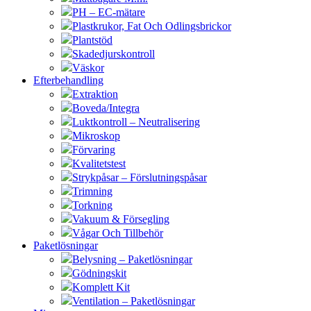
PH – EC-mätare
Plastkrukor, Fat Och Odlingsbrickor
Plantstöd
Skadedjurskontroll
Väskor
Efterbehandling
Extraktion
Boveda/Integra
Luktkontroll – Neutralisering
Mikroskop
Förvaring
Kvalitetstest
Strykpåsar – Förslutningspåsar
Trimning
Torkning
Vakuum & Försegling
Vågar Och Tillbehör
Paketlösningar
Belysning – Paketlösningar
Gödningskit
Komplett Kit
Ventilation – Paketlösningar