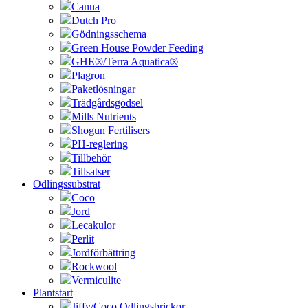
Canna
Dutch Pro
Gödningsschema
Green House Powder Feeding
GHE®/Terra Aquatica®
Plagron
Paketlösningar
Trädgårdsgödsel
Mills Nutrients
Shogun Fertilisers
PH-reglering
Tillbehör
Tillsatser
Odlingssubstrat
Coco
Jord
Lecakulor
Perlit
Jordförbättring
Rockwool
Vermiculite
Plantstart
Jiffy/Coco Odlingsbrickor