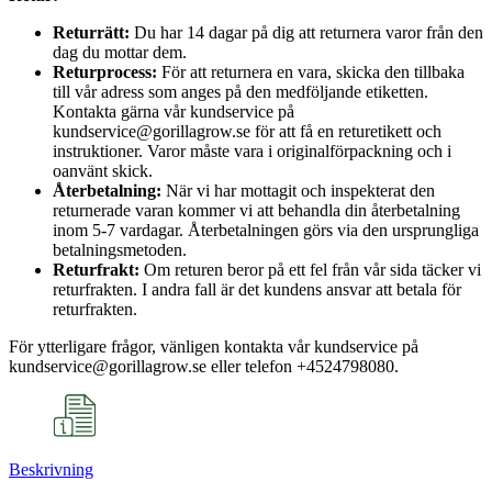
Returrätt:
Du har 14 dagar på dig att returnera varor från den
dag du mottar dem.
Returprocess:
För att returnera en vara, skicka den tillbaka
till vår adress som anges på den medföljande etiketten.
Kontakta gärna vår kundservice på
kundservice@gorillagrow.se för att få en returetikett och
instruktioner. Varor måste vara i originalförpackning och i
oanvänt skick.
Återbetalning:
När vi har mottagit och inspekterat den
returnerade varan kommer vi att behandla din återbetalning
inom 5-7 vardagar. Återbetalningen görs via den ursprungliga
betalningsmetoden.
Returfrakt:
Om returen beror på ett fel från vår sida täcker vi
returfrakten. I andra fall är det kundens ansvar att betala för
returfrakten.
För ytterligare frågor, vänligen kontakta vår kundservice på
kundservice@gorillagrow.se eller telefon +4524798080.
Beskrivning