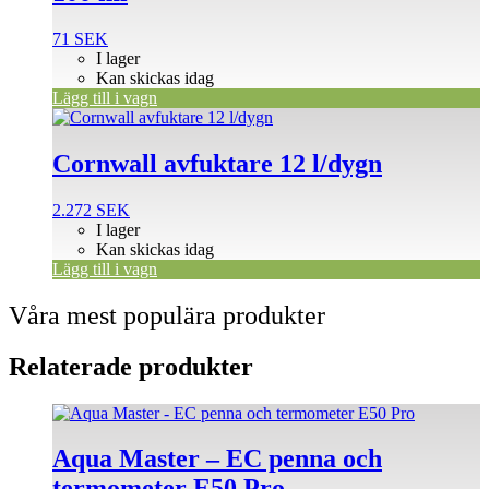
71
SEK
I lager
Kan skickas idag
Lägg till i vagn
Cornwall avfuktare 12 l/dygn
2.272
SEK
I lager
Kan skickas idag
Lägg till i vagn
Våra mest populära produkter
Relaterade produkter
Aqua Master – EC penna och
termometer E50 Pro