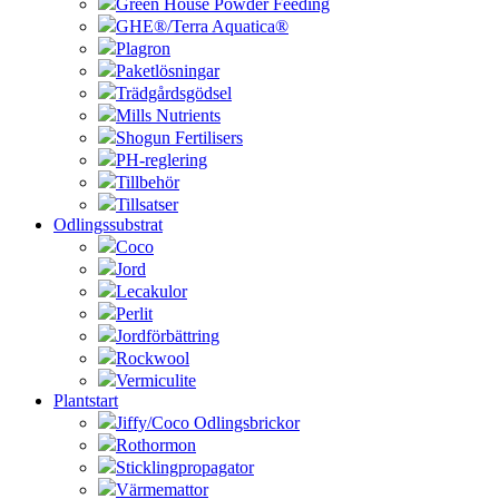
Green House Powder Feeding
GHE®/Terra Aquatica®
Plagron
Paketlösningar
Trädgårdsgödsel
Mills Nutrients
Shogun Fertilisers
PH-reglering
Tillbehör
Tillsatser
Odlingssubstrat
Coco
Jord
Lecakulor
Perlit
Jordförbättring
Rockwool
Vermiculite
Plantstart
Jiffy/Coco Odlingsbrickor
Rothormon
Sticklingpropagator
Värmemattor