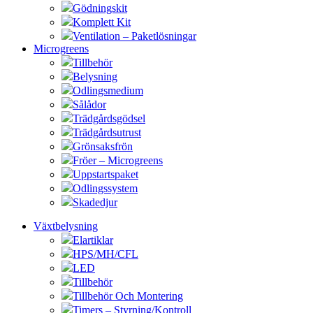
Gödningskit
Komplett Kit
Ventilation – Paketlösningar
Microgreens
Tillbehör
Belysning
Odlingsmedium
Sålådor
Trädgårdsgödsel
Trädgårdsutrust
Grönsaksfrön
Fröer – Microgreens
Uppstartspaket
Odlingssystem
Skadedjur
Växtbelysning
Elartiklar
HPS/MH/CFL
LED
Tillbehör
Tillbehör Och Montering
Timers – Styrning/Kontroll