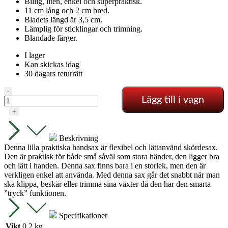
Billig, liten, enkel och superpraktisk.
11 cm lång och 2 cm bred.
Bladets längd är 3,5 cm.
Lämplig för sticklingar och trimning.
Blandade färger.
I lager
Kan skickas idag
30 dagars returrätt
Liten
-
Lägg till i vagn
hand-
och
+
trimmersax
mängd
Beskrivning
Denna lilla praktiska handsax är flexibel och lättanvänd skördesax.
Den är praktisk för både små såväl som stora händer, den ligger bra
och lätt i handen. Denna sax finns bara i en storlek, men den är
verkligen enkel att använda. Med denna sax går det snabbt när man
ska klippa, beskär eller trimma sina växter då den har den smarta
”tryck” funktionen.
Specifikationer
Vikt
0,2 kg