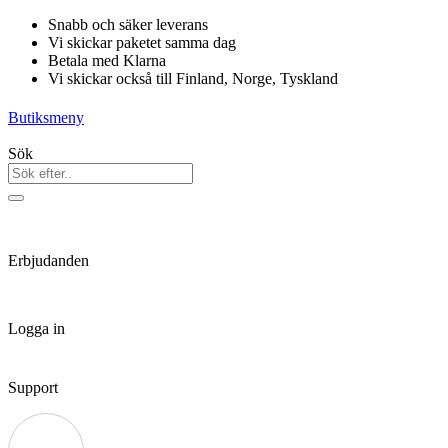
Hoppa
Snabb och säker leverans
till
Vi skickar paketet samma dag
innehåll
Betala med Klarna
Vi skickar också till Finland, Norge, Tyskland
Butiksmeny
Sök
Erbjudanden
Logga in
Support