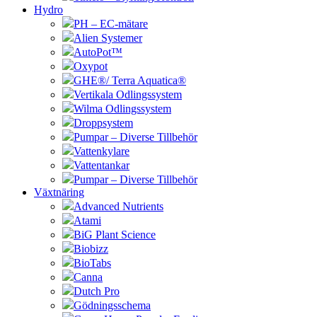
Hydro
PH – EC-mätare
Alien Systemer
AutoPot™
Oxypot
GHE®/ Terra Aquatica®
Vertikala Odlingssystem
Wilma Odlingssystem
Droppsystem
Pumpar – Diverse Tillbehör
Vattenkylare
Vattentankar
Pumpar – Diverse Tillbehör
Växtnäring
Advanced Nutrients
Atami
BiG Plant Science
Biobizz
BioTabs
Canna
Dutch Pro
Gödningsschema