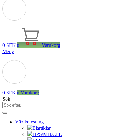
0
SEK
Varukorg
0
Meny
0
SEK
Varukorg
0
Sök
Växtbelysning
Elartiklar
HPS/MH/CFL