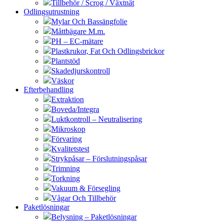
Tillbehör / Scrog / Växtnät
Odlingsutrustning
Mylar Och Bassängfolie
Måttbägare M.m.
PH – EC-mätare
Plastkrukor, Fat Och Odlingsbrickor
Plantstöd
Skadedjurskontroll
Väskor
Efterbehandling
Extraktion
Boveda/Integra
Luktkontroll – Neutralisering
Mikroskop
Förvaring
Kvalitetstest
Strykpåsar – Förslutningspåsar
Trimning
Torkning
Vakuum & Försegling
Vågar Och Tillbehör
Paketlösningar
Belysning – Paketlösningar