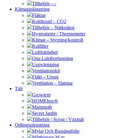
Tillbehör—-
Klimatanläggning
Fläktar
Koldioxid – CO2
Tillbehör – Nätkrukor
Hygrometer / Thermometer
Klimat – Styrning/kontroll
Kulfilter
Luftfuktighet
Ona Luktborttagning
Uppvärmning
Ventilationskit
Fläkt – Utsug
Ventilation – Slangar
Tält
Growtent
HOMEbox®
Mammoth
Secret Jardin
Tillbehör / Scrog / Växtnät
Odlingsutrustning
Mylar Och Bassängfolie
Måttbägare M.m.