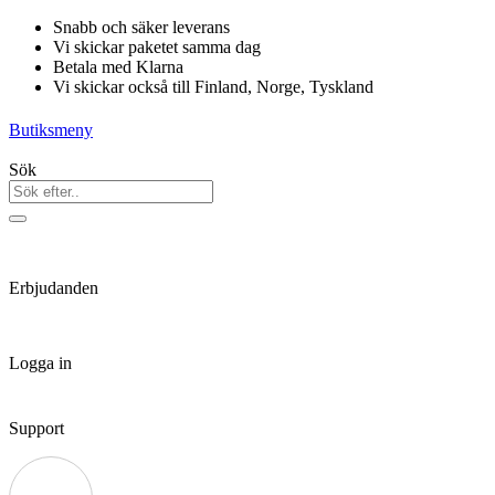
Hoppa
Snabb och säker leverans
till
Vi skickar paketet samma dag
innehåll
Betala med Klarna
Vi skickar också till Finland, Norge, Tyskland
Butiksmeny
Sök
Erbjudanden
Logga in
Support