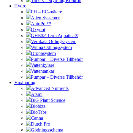
Timers – Styrning/Kontroll
Hydro
PH – EC-mätare
Alien Systemer
AutoPot™
Oxypot
GHE®/ Terra Aquatica®
Vertikala Odlingssystem
Wilma Odlingssystem
Droppsystem
Pumpar – Diverse Tillbehör
Vattenkylare
Vattentankar
Pumpar – Diverse Tillbehör
Växtnäring
Advanced Nutrients
Atami
BiG Plant Science
Biobizz
BioTabs
Canna
Dutch Pro
Gödningsschema