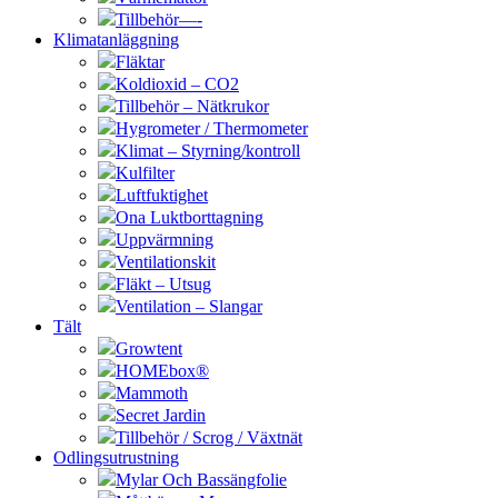
Tillbehör—-
Klimatanläggning
Fläktar
Koldioxid – CO2
Tillbehör – Nätkrukor
Hygrometer / Thermometer
Klimat – Styrning/kontroll
Kulfilter
Luftfuktighet
Ona Luktborttagning
Uppvärmning
Ventilationskit
Fläkt – Utsug
Ventilation – Slangar
Tält
Growtent
HOMEbox®
Mammoth
Secret Jardin
Tillbehör / Scrog / Växtnät
Odlingsutrustning
Mylar Och Bassängfolie