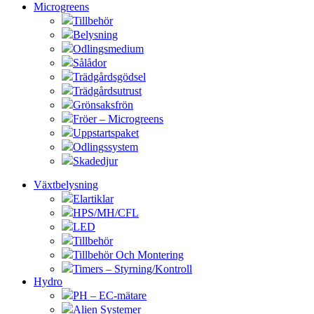
Microgreens
Tillbehör
Belysning
Odlingsmedium
Sålådor
Trädgårdsgödsel
Trädgårdsutrust
Grönsaksfrön
Fröer – Microgreens
Uppstartspaket
Odlingssystem
Skadedjur
Växtbelysning
Elartiklar
HPS/MH/CFL
LED
Tillbehör
Tillbehör Och Montering
Timers – Styrning/Kontroll
Hydro
PH – EC-mätare
Alien Systemer