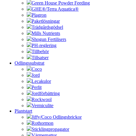
Green House Powder Feeding
GHE®/Terra Aquatica®
Plagron
Paketlösningar
Trädgårdsgödsel
Mills Nutrients
Shogun Fertilisers
PH-reglering
Tillbehör
Tillsatser
Odlingssubstrat
Coco
Jord
Lecakulor
Perlit
Jordförbättring
Rockwool
Vermiculite
Plantstart
Jiffy/Coco Odlingsbrickor
Rothormon
Sticklingpropagator
Värmemattor