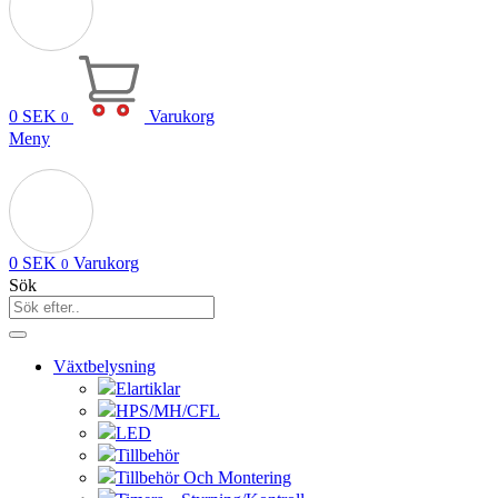
0
SEK
Varukorg
0
Meny
0
SEK
Varukorg
0
Sök
Växtbelysning
Elartiklar
HPS/MH/CFL
LED
Tillbehör
Tillbehör Och Montering