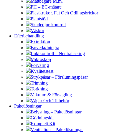
Måttbägare M.m.
PH – EC-mätare
Plastkrukor, Fat Och Odlingsbrickor
Plantstöd
Skadedjurskontroll
Väskor
Efterbehandling
Extraktion
Boveda/Integra
Luktkontroll – Neutralisering
Mikroskop
Förvaring
Kvalitetstest
Strykpåsar – Förslutningspåsar
Trimning
Torkning
Vakuum & Försegling
Vågar Och Tillbehör
Paketlösningar
Belysning – Paketlösningar
Gödningskit
Komplett Kit
Ventilation – Paketlösningar