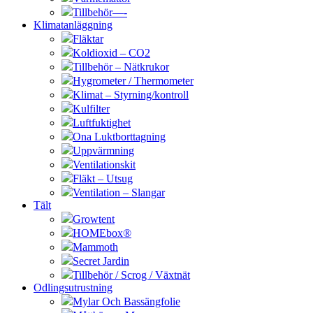
Tillbehör—-
Klimatanläggning
Fläktar
Koldioxid – CO2
Tillbehör – Nätkrukor
Hygrometer / Thermometer
Klimat – Styrning/kontroll
Kulfilter
Luftfuktighet
Ona Luktborttagning
Uppvärmning
Ventilationskit
Fläkt – Utsug
Ventilation – Slangar
Tält
Growtent
HOMEbox®
Mammoth
Secret Jardin
Tillbehör / Scrog / Växtnät
Odlingsutrustning
Mylar Och Bassängfolie