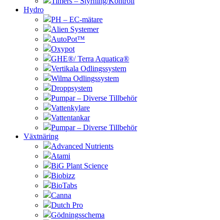
Timers – Styrning/Kontroll
Hydro
PH – EC-mätare
Alien Systemer
AutoPot™
Oxypot
GHE®/ Terra Aquatica®
Vertikala Odlingssystem
Wilma Odlingssystem
Droppsystem
Pumpar – Diverse Tillbehör
Vattenkylare
Vattentankar
Pumpar – Diverse Tillbehör
Växtnäring
Advanced Nutrients
Atami
BiG Plant Science
Biobizz
BioTabs
Canna
Dutch Pro
Gödningsschema