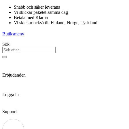
Hoppa
Snabb och säker leverans
till
Vi skickar paketet samma dag
innehåll
Betala med Klarna
Vi skickar också till Finland, Norge, Tyskland
Butiksmeny
Sök
Erbjudanden
Logga in
Support