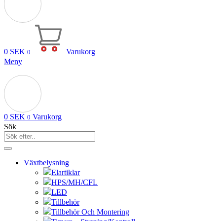
0
SEK
Varukorg
0
Meny
0
SEK
Varukorg
0
Sök
Växtbelysning
Elartiklar
HPS/MH/CFL
LED
Tillbehör
Tillbehör Och Montering