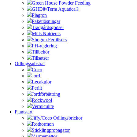
Green House Powder Feeding
GHE®/Terra Aquatica®
Plagron
Paketlösningar
Trädgårdsgödsel
Mills Nutrients
Shogun Fertilisers
PH-reglering
Tillbehör
Tillsatser
Odlingssubstrat
Coco
Jord
Lecakulor
Perlit
Jordförbättring
Rockwool
Vermiculite
Plantstart
Jiffy/Coco Odlingsbrickor
Rothormon
Sticklingpropagator
Värmemattor