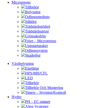
Microgreens
Tillbehör
Belysning
Odlingsmedium
Sålådor
Trädgårdsgödsel
Trädgårdsutrust
Grönsaksfrön
Fröer – Microgreens
Uppstartspaket
Odlingssystem
Skadedjur
Växtbelysning
Elartiklar
HPS/MH/CFL
LED
Tillbehör
Tillbehör Och Montering
Timers – Styrning/Kontroll
Hydro
PH – EC-mätare
Alien Systemer