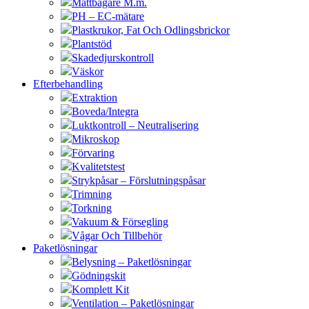
Måttbägare M.m.
PH – EC-mätare
Plastkrukor, Fat Och Odlingsbrickor
Plantstöd
Skadedjurskontroll
Väskor
Efterbehandling
Extraktion
Boveda/Integra
Luktkontroll – Neutralisering
Mikroskop
Förvaring
Kvalitetstest
Strykpåsar – Förslutningspåsar
Trimning
Torkning
Vakuum & Försegling
Vågar Och Tillbehör
Paketlösningar
Belysning – Paketlösningar
Gödningskit
Komplett Kit
Ventilation – Paketlösningar