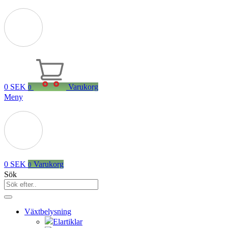
0
SEK
Varukorg
0
Meny
0
SEK
Varukorg
0
Sök
Växtbelysning
Elartiklar