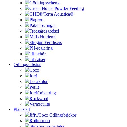
Gödningsschema
Green House Powder Feeding
GHE®/Terra Aquatica®
Plagron
Paketlösningar
Trädgårdsgödsel
Mills Nutrients
Shogun Fertilisers
PH-reglering
Tillbehör
Tillsatser
Odlingssubstrat
Coco
Jord
Lecakulor
Perlit
Jordförbättring
Rockwool
Vermiculite
Plantstart
Jiffy/Coco Odlingsbrickor
Rothormon
Sticklingpropagator