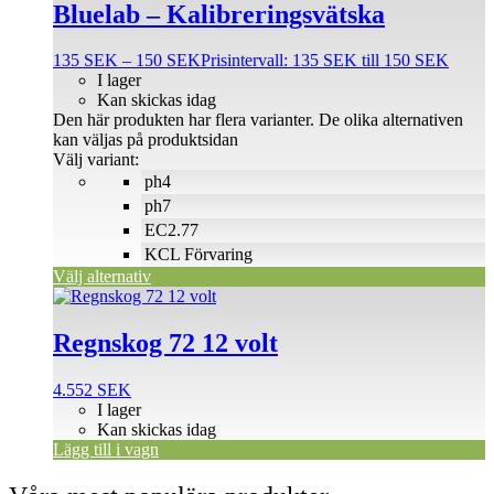
Bluelab – Kalibreringsvätska
135
SEK
–
150
SEK
Prisintervall: 135 SEK till 150 SEK
I lager
Kan skickas idag
Den här produkten har flera varianter. De olika alternativen
kan väljas på produktsidan
Välj variant:
ph4
ph7
EC2.77
KCL Förvaring
Välj alternativ
Regnskog 72 12 volt
4.552
SEK
I lager
Kan skickas idag
Lägg till i vagn