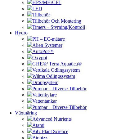
HPS/MH/CFL
LED
Tillbehör
Tillbehör Och Montering
Timers – Styrning/Kontroll
Hydro
PH – EC-mätare
Alien Systemer
AutoPot™
Oxypot
GHE®/ Terra Aquatica®
Vertikala Odlingssystem
Wilma Odlingssystem
Droppsystem
Pumpar – Diverse Tillbehör
Vattenkylare
Vattentankar
Pumpar – Diverse Tillbehör
Växtnäring
Advanced Nutrients
Atami
BiG Plant Science
Biobizz