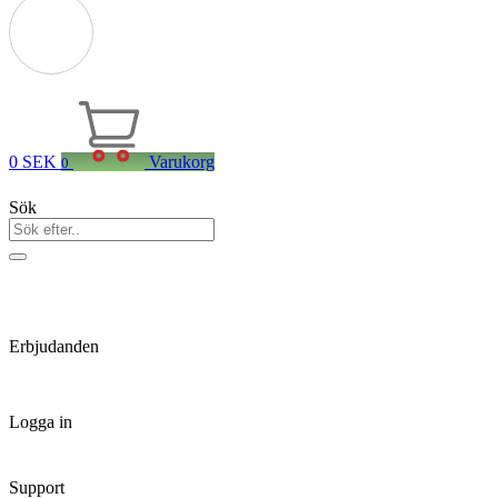
0
SEK
Varukorg
0
Sök
Erbjudanden
Logga in
Support