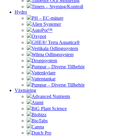
Tillbehör Och Montering
Timers – Styrning/Kontroll
Hydro
PH – EC-mätare
Alien Systemer
AutoPot™
Oxypot
GHE®/ Terra Aquatica®
Vertikala Odlingssystem
Wilma Odlingssystem
Droppsystem
Pumpar – Diverse Tillbehör
Vattenkylare
Vattentankar
Pumpar – Diverse Tillbehör
Växtnäring
Advanced Nutrients
Atami
BiG Plant Science
Biobizz
BioTabs
Canna
Dutch Pro