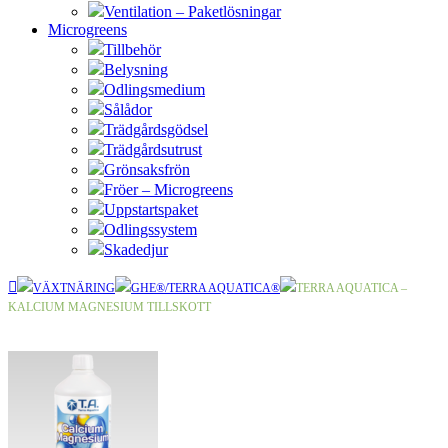
Ventilation – Paketlösningar
Microgreens
Tillbehör
Belysning
Odlingsmedium
Sålådor
Trädgårdsgödsel
Trädgårdsutrust
Grönsaksfrön
Fröer – Microgreens
Uppstartspaket
Odlingssystem
Skadedjur
VÄXTNÄRING
GHE®/TERRA AQUATICA®
TERRA AQUATICA –
KALCIUM MAGNESIUM TILLSKOTT