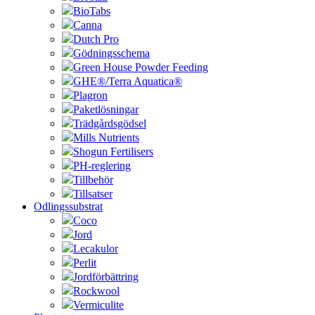
BioTabs
Canna
Dutch Pro
Gödningsschema
Green House Powder Feeding
GHE®/Terra Aquatica®
Plagron
Paketlösningar
Trädgårdsgödsel
Mills Nutrients
Shogun Fertilisers
PH-reglering
Tillbehör
Tillsatser
Odlingssubstrat
Coco
Jord
Lecakulor
Perlit
Jordförbättring
Rockwool
Vermiculite