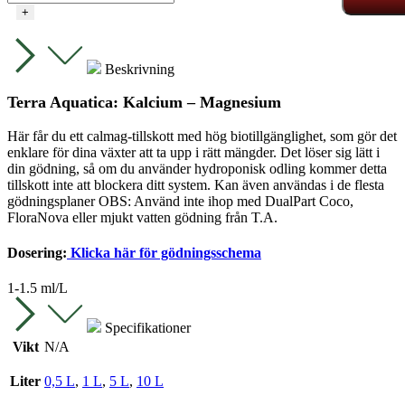
+
Beskrivning
Terra Aquatica: Kalcium – Magnesium
Här får du ett calmag-tillskott med hög biotillgänglighet, som gör det
enklare för dina växter att ta upp i rätt mängder. Det löser sig lätt i
din gödning, så om du använder hydroponisk odling kommer detta
tillskott inte att blockera ditt system. Kan även användas i de flesta
gödningsplaner OBS: Använd inte ihop med DualPart Coco,
FloraNova eller mjukt vatten gödning från T.A.
Dosering:
Klicka här för gödningsschema
1-1.5 ml/L
Specifikationer
Vikt
N/A
Liter
0,5 L
,
1 L
,
5 L
,
10 L