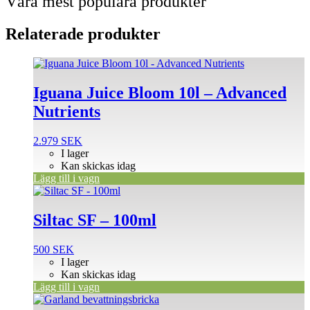
Våra mest populära produkter
Relaterade produkter
Iguana Juice Bloom 10l – Advanced
Nutrients
2.979
SEK
I lager
Kan skickas idag
Lägg till i vagn
Siltac SF – 100ml
500
SEK
I lager
Kan skickas idag
Lägg till i vagn