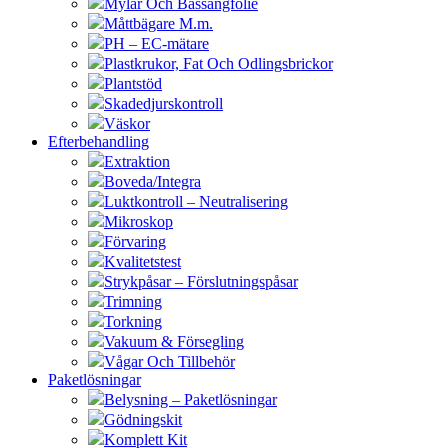
Mylar Och Bassängfolie
Måttbägare M.m.
PH – EC-mätare
Plastkrukor, Fat Och Odlingsbrickor
Plantstöd
Skadedjurskontroll
Väskor
Efterbehandling
Extraktion
Boveda/Integra
Luktkontroll – Neutralisering
Mikroskop
Förvaring
Kvalitetstest
Strykpåsar – Förslutningspåsar
Trimning
Torkning
Vakuum & Försegling
Vågar Och Tillbehör
Paketlösningar
Belysning – Paketlösningar
Gödningskit
Komplett Kit