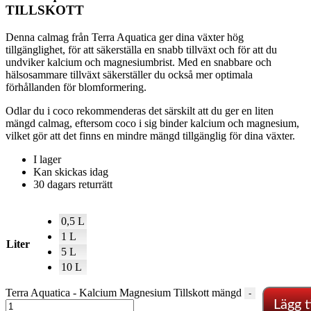
TILLSKOTT
Denna calmag från Terra Aquatica ger dina växter hög
tillgänglighet, för att säkerställa en snabb tillväxt och för att du
undviker kalcium och magnesiumbrist. Med en snabbare och
hälsosammare tillväxt säkerställer du också mer optimala
förhållanden för blomformering.
Odlar du i coco rekommenderas det särskilt att du ger en liten
mängd calmag, eftersom coco i sig binder kalcium och magnesium,
vilket gör att det finns en mindre mängd tillgänglig för dina växter.
I lager
Kan skickas idag
30 dagars returrätt
0,5 L
1 L
Liter
5 L
10 L
Terra Aquatica - Kalcium Magnesium Tillskott mängd
-
Lägg ti