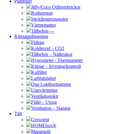
Plantstart
Jiffy/Coco Odlingsbrickor
Rothormon
Sticklingpropagator
Värmemattor
Tillbehör—-
Klimatanläggning
Fläktar
Koldioxid – CO2
Tillbehör – Nätkrukor
Hygrometer / Thermometer
Klimat – Styrning/kontroll
Kulfilter
Luftfuktighet
Ona Luktborttagning
Uppvärmning
Ventilationskit
Fläkt – Utsug
Ventilation – Slangar
Tält
Growtent
HOMEbox®
Mammoth