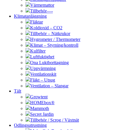
Värmemattor
Tillbehör—-
Klimatanläggning
Fläktar
Koldioxid – CO2
Tillbehör – Nätkrukor
Hygrometer / Thermometer
Klimat – Styrning/kontroll
Kulfilter
Luftfuktighet
Ona Luktborttagning
Uppvärmning
Ventilationskit
Fläkt – Utsug
Ventilation – Slangar
Tält
Growtent
HOMEbox®
Mammoth
Secret Jardin
Tillbehör / Scrog / Växtnät
Odlingsutrustning