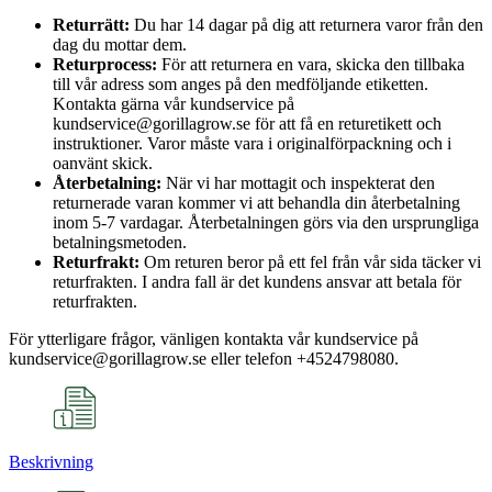
Returrätt:
Du har 14 dagar på dig att returnera varor från den
dag du mottar dem.
Returprocess:
För att returnera en vara, skicka den tillbaka
till vår adress som anges på den medföljande etiketten.
Kontakta gärna vår kundservice på
kundservice@gorillagrow.se för att få en returetikett och
instruktioner. Varor måste vara i originalförpackning och i
oanvänt skick.
Återbetalning:
När vi har mottagit och inspekterat den
returnerade varan kommer vi att behandla din återbetalning
inom 5-7 vardagar. Återbetalningen görs via den ursprungliga
betalningsmetoden.
Returfrakt:
Om returen beror på ett fel från vår sida täcker vi
returfrakten. I andra fall är det kundens ansvar att betala för
returfrakten.
För ytterligare frågor, vänligen kontakta vår kundservice på
kundservice@gorillagrow.se eller telefon +4524798080.
Beskrivning