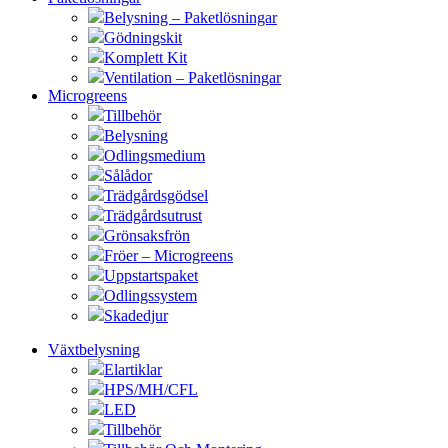
Belysning – Paketlösningar
Gödningskit
Komplett Kit
Ventilation – Paketlösningar
Microgreens
Tillbehör
Belysning
Odlingsmedium
Sålådor
Trädgårdsgödsel
Trädgårdsutrust
Grönsaksfrön
Fröer – Microgreens
Uppstartspaket
Odlingssystem
Skadedjur
Växtbelysning
Elartiklar
HPS/MH/CFL
LED
Tillbehör