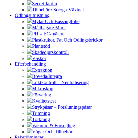
Secret Jardin
Tillbehör / Scrog / Växtnät
Odlingsutrustning
Mylar Och Bassängfolie
Måttbägare M.m.
PH – EC-mätare
Plastkrukor, Fat Och Odlingsbrickor
Plantstöd
Skadedjurskontroll
Väskor
Efterbehandling
Extraktion
Boveda/Integra
Luktkontroll – Neutralisering
Mikroskop
Förvaring
Kvalitetstest
Strykpåsar – Förslutningspåsar
Trimning
Torkning
Vakuum & Försegling
Vågar Och Tillbehör
Paketlösningar