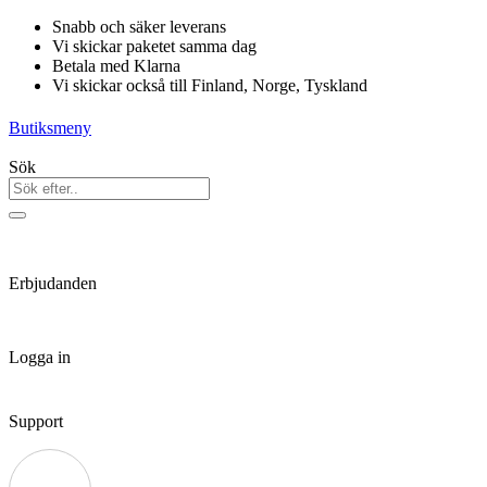
Hoppa
Snabb och säker leverans
till
Vi skickar paketet samma dag
innehåll
Betala med Klarna
Vi skickar också till Finland, Norge, Tyskland
Butiksmeny
Sök
Erbjudanden
Logga in
Support