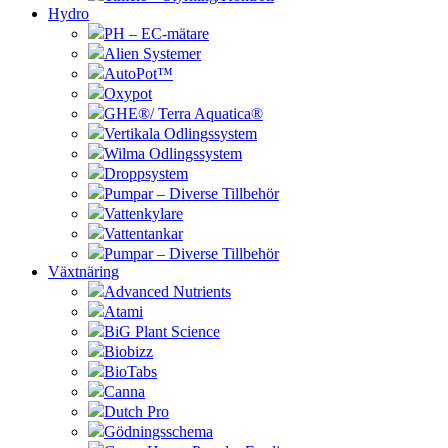
Hydro
PH – EC-mätare
Alien Systemer
AutoPot™
Oxypot
GHE®/ Terra Aquatica®
Vertikala Odlingssystem
Wilma Odlingssystem
Droppsystem
Pumpar – Diverse Tillbehör
Vattenkylare
Vattentankar
Pumpar – Diverse Tillbehör
Växtnäring
Advanced Nutrients
Atami
BiG Plant Science
Biobizz
BioTabs
Canna
Dutch Pro
Gödningsschema