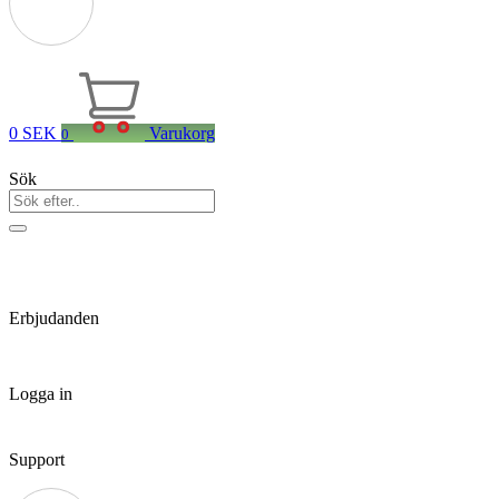
0
SEK
Varukorg
0
Sök
Erbjudanden
Logga in
Support