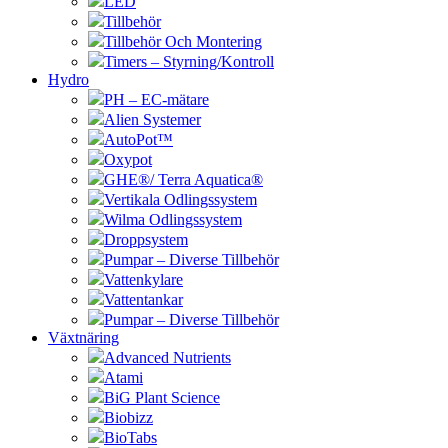
LED
Tillbehör
Tillbehör Och Montering
Timers – Styrning/Kontroll
Hydro
PH – EC-mätare
Alien Systemer
AutoPot™
Oxypot
GHE®/ Terra Aquatica®
Vertikala Odlingssystem
Wilma Odlingssystem
Droppsystem
Pumpar – Diverse Tillbehör
Vattenkylare
Vattentankar
Pumpar – Diverse Tillbehör
Växtnäring
Advanced Nutrients
Atami
BiG Plant Science
Biobizz
BioTabs