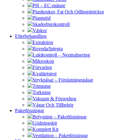
PH – EC-mätare
Plastkrukor, Fat Och Odlingsbrickor
Plantstöd
Skadedjurskontroll
Väskor
Efterbehandling
Extraktion
Boveda/Integra
Luktkontroll – Neutralisering
Mikroskop
Förvaring
Kvalitetstest
Strykpåsar – Förslutningspåsar
Trimning
Torkning
Vakuum & Försegling
Vågar Och Tillbehör
Paketlösningar
Belysning – Paketlösningar
Gödningskit
Komplett Kit
Ventilation – Paketlösningar