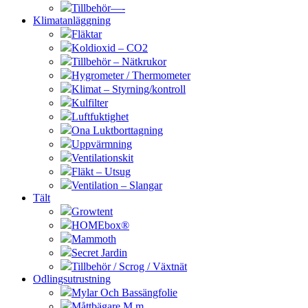
Tillbehör—-
Klimatanläggning
Fläktar
Koldioxid – CO2
Tillbehör – Nätkrukor
Hygrometer / Thermometer
Klimat – Styrning/kontroll
Kulfilter
Luftfuktighet
Ona Luktborttagning
Uppvärmning
Ventilationskit
Fläkt – Utsug
Ventilation – Slangar
Tält
Growtent
HOMEbox®
Mammoth
Secret Jardin
Tillbehör / Scrog / Växtnät
Odlingsutrustning
Mylar Och Bassängfolie
Måttbägare M.m.