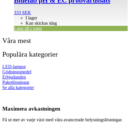
Bluelab pH & EC probvårdssats
333
SEK
I lager
Kan skickas idag
Lägg till i vagn
Våra mest
Populära kategorier
LED-lampor
Gödningsmedel
Erbjudanden
Paketlösningar
Se alla kategorier
Maximera avkastningen
Få ut mer av varje växt med våra avancerade belysningslösningar.