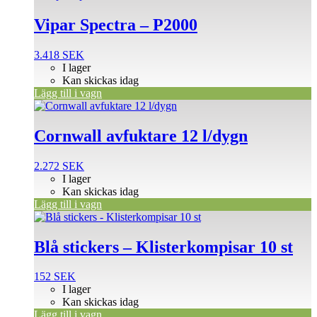
Vipar Spectra – P2000
3.418
SEK
I lager
Kan skickas idag
Lägg till i vagn
Cornwall avfuktare 12 l/dygn
2.272
SEK
I lager
Kan skickas idag
Lägg till i vagn
Blå stickers – Klisterkompisar 10 st
152
SEK
I lager
Kan skickas idag
Lägg till i vagn