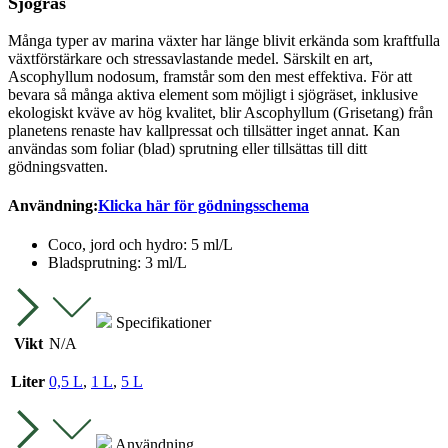
Sjögräs
Många typer av marina växter har länge blivit erkända som kraftfulla
växtförstärkare och stressavlastande medel. Särskilt en art,
Ascophyllum nodosum, framstår som den mest effektiva. För att
bevara så många aktiva element som möjligt i sjögräset, inklusive
ekologiskt kväve av hög kvalitet, blir Ascophyllum (Grisetang) från
planetens renaste hav kallpressat och tillsätter inget annat. Kan
användas som foliar (blad) sprutning eller tillsättas till ditt
gödningsvatten.
Användning:
Klicka här för gödningsschema
Coco, jord och hydro: 5 ml/L
Bladsprutning: 3 ml/L
Specifikationer
Vikt
N/A
Liter
0,5 L
,
1 L
,
5 L
Användning