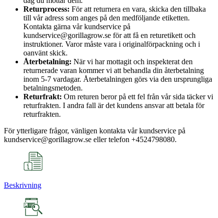
dag du mottar dem.
Returprocess:
För att returnera en vara, skicka den tillbaka
till vår adress som anges på den medföljande etiketten.
Kontakta gärna vår kundservice på
kundservice@gorillagrow.se för att få en returetikett och
instruktioner. Varor måste vara i originalförpackning och i
oanvänt skick.
Återbetalning:
När vi har mottagit och inspekterat den
returnerade varan kommer vi att behandla din återbetalning
inom 5-7 vardagar. Återbetalningen görs via den ursprungliga
betalningsmetoden.
Returfrakt:
Om returen beror på ett fel från vår sida täcker vi
returfrakten. I andra fall är det kundens ansvar att betala för
returfrakten.
För ytterligare frågor, vänligen kontakta vår kundservice på
kundservice@gorillagrow.se eller telefon +4524798080.
Beskrivning