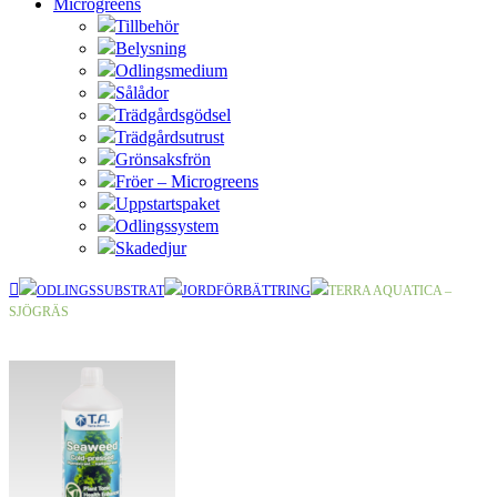
Microgreens
Tillbehör
Belysning
Odlingsmedium
Sålådor
Trädgårdsgödsel
Trädgårdsutrust
Grönsaksfrön
Fröer – Microgreens
Uppstartspaket
Odlingssystem
Skadedjur
ODLINGSSUBSTRAT
JORDFÖRBÄTTRING
TERRA AQUATICA –
SJÖGRÄS