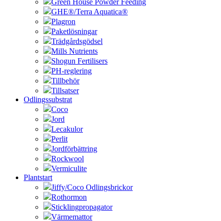
Green House Powder Feeding
GHE®/Terra Aquatica®
Plagron
Paketlösningar
Trädgårdsgödsel
Mills Nutrients
Shogun Fertilisers
PH-reglering
Tillbehör
Tillsatser
Odlingssubstrat
Coco
Jord
Lecakulor
Perlit
Jordförbättring
Rockwool
Vermiculite
Plantstart
Jiffy/Coco Odlingsbrickor
Rothormon
Sticklingpropagator
Värmemattor