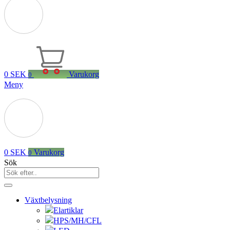
0
SEK
Varukorg
0
Meny
0
SEK
Varukorg
0
Sök
Växtbelysning
Elartiklar
HPS/MH/CFL