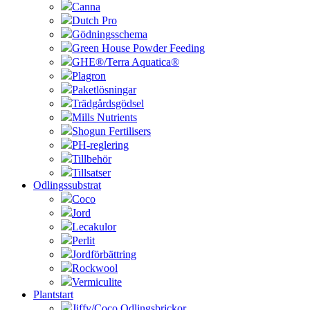
Canna
Dutch Pro
Gödningsschema
Green House Powder Feeding
GHE®/Terra Aquatica®
Plagron
Paketlösningar
Trädgårdsgödsel
Mills Nutrients
Shogun Fertilisers
PH-reglering
Tillbehör
Tillsatser
Odlingssubstrat
Coco
Jord
Lecakulor
Perlit
Jordförbättring
Rockwool
Vermiculite
Plantstart
Jiffy/Coco Odlingsbrickor