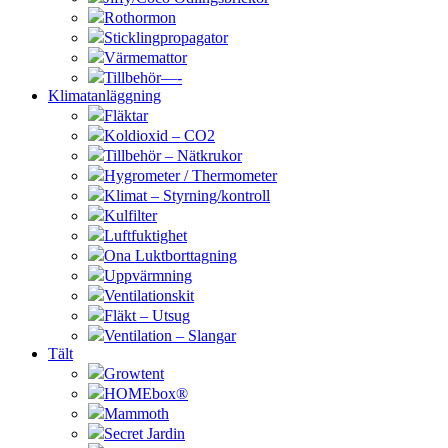
Rothormon
Sticklingpropagator
Värmemattor
Tillbehör—-
Klimatanläggning
Fläktar
Koldioxid – CO2
Tillbehör – Nätkrukor
Hygrometer / Thermometer
Klimat – Styrning/kontroll
Kulfilter
Luftfuktighet
Ona Luktborttagning
Uppvärmning
Ventilationskit
Fläkt – Utsug
Ventilation – Slangar
Tält
Growtent
HOMEbox®
Mammoth
Secret Jardin