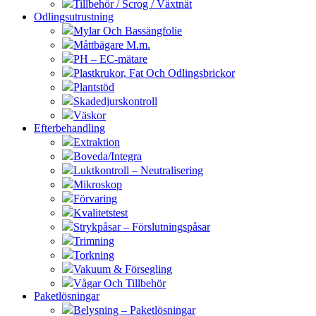
Tillbehör / Scrog / Växtnät
Odlingsutrustning
Mylar Och Bassängfolie
Måttbägare M.m.
PH – EC-mätare
Plastkrukor, Fat Och Odlingsbrickor
Plantstöd
Skadedjurskontroll
Väskor
Efterbehandling
Extraktion
Boveda/Integra
Luktkontroll – Neutralisering
Mikroskop
Förvaring
Kvalitetstest
Strykpåsar – Förslutningspåsar
Trimning
Torkning
Vakuum & Försegling
Vågar Och Tillbehör
Paketlösningar
Belysning – Paketlösningar