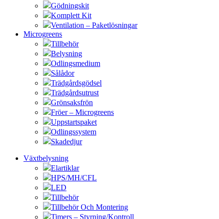
Gödningskit
Komplett Kit
Ventilation – Paketlösningar
Microgreens
Tillbehör
Belysning
Odlingsmedium
Sålådor
Trädgårdsgödsel
Trädgårdsutrust
Grönsaksfrön
Fröer – Microgreens
Uppstartspaket
Odlingssystem
Skadedjur
Växtbelysning
Elartiklar
HPS/MH/CFL
LED
Tillbehör
Tillbehör Och Montering
Timers – Styrning/Kontroll