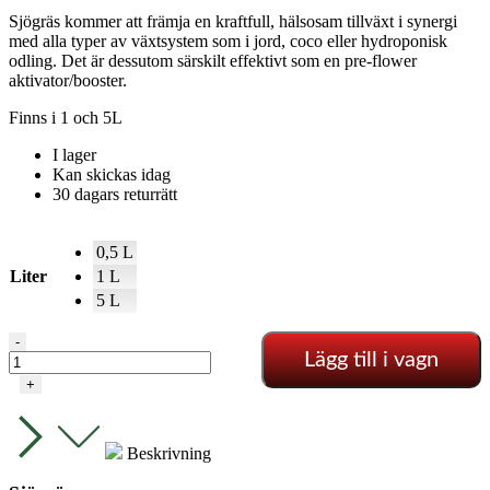
Sjögräs kommer att främja en kraftfull, hälsosam tillväxt i synergi
med alla typer av växtsystem som i jord, coco eller hydroponisk
odling. Det är dessutom särskilt effektivt som en pre-flower
aktivator/booster.
Finns i 1 och 5L
I lager
Kan skickas idag
30 dagars returrätt
0,5 L
Liter
1 L
5 L
Terra
-
Lägg till i vagn
Aquatica
-
+
Sjögräs
mängd
Beskrivning