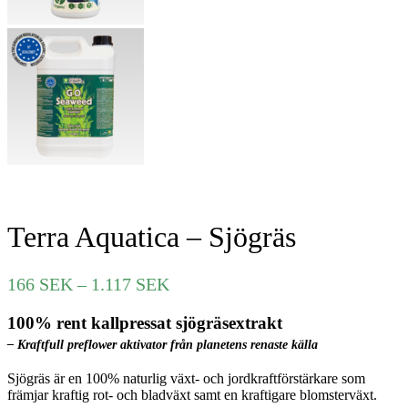
Terra Aquatica – Sjögräs
Prisintervall:
166
SEK
–
1.117
SEK
166 SEK
100% rent kallpressat sjögräsextrakt
till
1.117 SEK
– Kraftfull preflower aktivator från planetens renaste källa
Sjögräs är en 100% naturlig växt- och jordkraftförstärkare som
främjar kraftig rot- och bladväxt samt en kraftigare blomsterväxt.