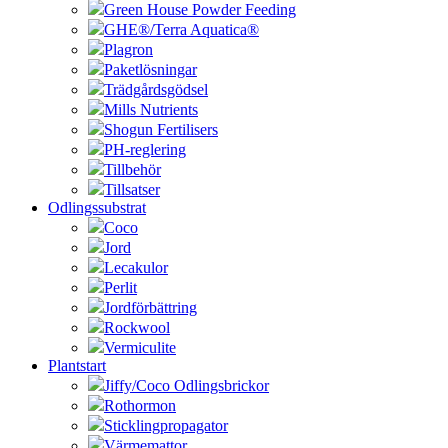
Green House Powder Feeding
GHE®/Terra Aquatica®
Plagron
Paketlösningar
Trädgårdsgödsel
Mills Nutrients
Shogun Fertilisers
PH-reglering
Tillbehör
Tillsatser
Odlingssubstrat
Coco
Jord
Lecakulor
Perlit
Jordförbättring
Rockwool
Vermiculite
Plantstart
Jiffy/Coco Odlingsbrickor
Rothormon
Sticklingpropagator
Värmemattor