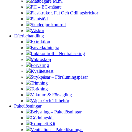
Måttbägare M.m.
PH – EC-mätare
Plastkrukor, Fat Och Odlingsbrickor
Plantstöd
Skadedjurskontroll
Väskor
Efterbehandling
Extraktion
Boveda/Integra
Luktkontroll – Neutralisering
Mikroskop
Förvaring
Kvalitetstest
Strykpåsar – Förslutningspåsar
Trimning
Torkning
Vakuum & Försegling
Vågar Och Tillbehör
Paketlösningar
Belysning – Paketlösningar
Gödningskit
Komplett Kit
Ventilation – Paketlösningar