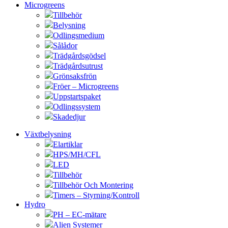
Microgreens
Tillbehör
Belysning
Odlingsmedium
Sålådor
Trädgårdsgödsel
Trädgårdsutrust
Grönsaksfrön
Fröer – Microgreens
Uppstartspaket
Odlingssystem
Skadedjur
Växtbelysning
Elartiklar
HPS/MH/CFL
LED
Tillbehör
Tillbehör Och Montering
Timers – Styrning/Kontroll
Hydro
PH – EC-mätare
Alien Systemer