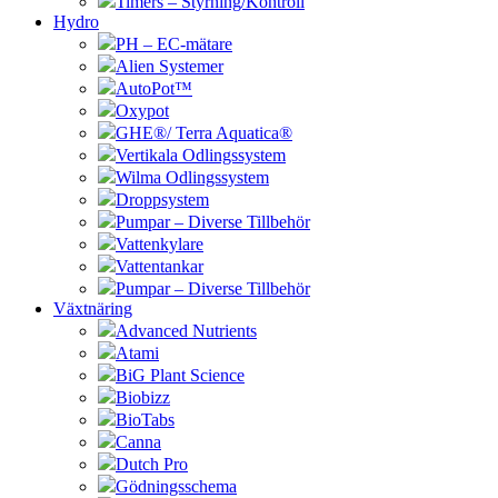
Timers – Styrning/Kontroll
Hydro
PH – EC-mätare
Alien Systemer
AutoPot™
Oxypot
GHE®/ Terra Aquatica®
Vertikala Odlingssystem
Wilma Odlingssystem
Droppsystem
Pumpar – Diverse Tillbehör
Vattenkylare
Vattentankar
Pumpar – Diverse Tillbehör
Växtnäring
Advanced Nutrients
Atami
BiG Plant Science
Biobizz
BioTabs
Canna
Dutch Pro
Gödningsschema