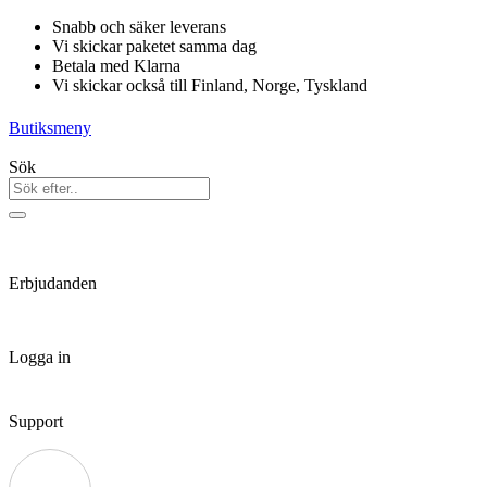
Hoppa
Snabb och säker leverans
till
Vi skickar paketet samma dag
innehåll
Betala med Klarna
Vi skickar också till Finland, Norge, Tyskland
Butiksmeny
Sök
Erbjudanden
Logga in
Support