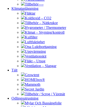
Tillbehör—-
Klimatanläggning
Fläktar
Koldioxid – CO2
Tillbehör – Nätkrukor
Hygrometer / Thermometer
Klimat – Styrning/kontroll
Kulfilter
Luftfuktighet
Ona Luktborttagning
Uppvärmning
Ventilationskit
Fläkt – Utsug
Ventilation – Slangar
Tält
Growtent
HOMEbox®
Mammoth
Secret Jardin
Tillbehör / Scrog / Växtnät
Odlingsutrustning
Mylar Och Bassängfolie