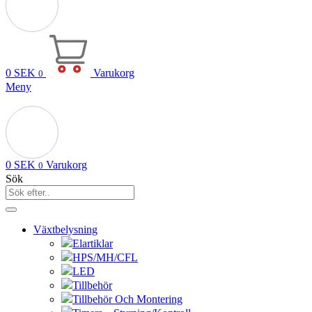
0
SEK
Varukorg
0
Meny
0
SEK
Varukorg
0
Sök
Växtbelysning
Elartiklar
HPS/MH/CFL
LED
Tillbehör
Tillbehör Och Montering