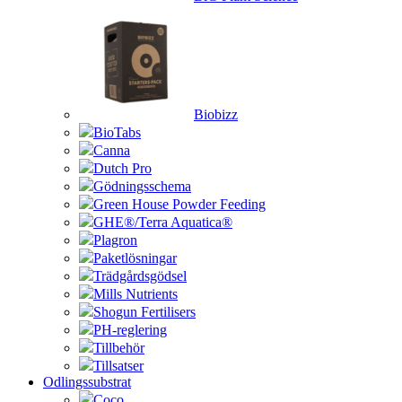
Biobizz
BioTabs
Canna
Dutch Pro
Gödningsschema
Green House Powder Feeding
GHE®/Terra Aquatica®
Plagron
Paketlösningar
Trädgårdsgödsel
Mills Nutrients
Shogun Fertilisers
PH-reglering
Tillbehör
Tillsatser
Odlingssubstrat
Coco