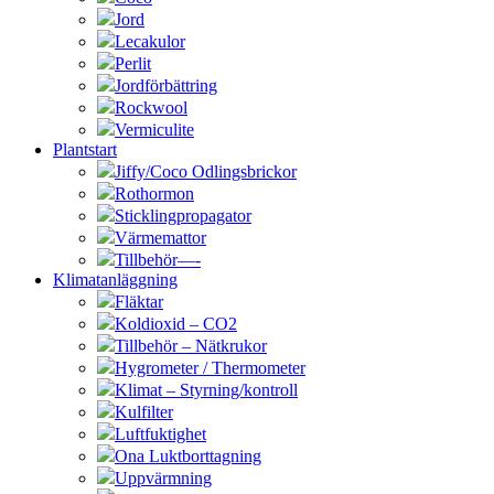
Jord
Lecakulor
Perlit
Jordförbättring
Rockwool
Vermiculite
Plantstart
Jiffy/Coco Odlingsbrickor
Rothormon
Sticklingpropagator
Värmemattor
Tillbehör—-
Klimatanläggning
Fläktar
Koldioxid – CO2
Tillbehör – Nätkrukor
Hygrometer / Thermometer
Klimat – Styrning/kontroll
Kulfilter
Luftfuktighet
Ona Luktborttagning
Uppvärmning