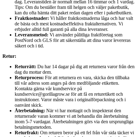
dag. Leveranstiden är normalt mellan 16 timmar och 1 vardag.
Tips: Om du beställer fram till helgen och väljer paketbutik,
kan du ofta hämta ditt paket redan dagen efter i paketbutiken.
Fraktkostnader:
Vi håller fraktkostnaderna låga och har valt
de bästa och mest kostnadseffektiva fraktalternativen. Vi
erbjuder alltid full garanti på alla dina leveranser.
Leveransmetod:
Vi använder pålitliga fraktföretag som
PostNord och GLS för att säkerställa att dina varor levereras
säkert och i tid.
Retur:
Returrätt:
Du har 14 dagar på dig att returnera varor från den
dag du mottar dem.
Returprocess:
För att returnera en vara, skicka den tillbaka
till vår adress som anges på den medföljande etiketten.
Kontakta gärna vår kundservice på
kundservice@gorillagrow.se för att få en returetikett och
instruktioner. Varor måste vara i originalförpackning och i
oanvänt skick.
Återbetalning:
När vi har mottagit och inspekterat den
returnerade varan kommer vi att behandla din återbetalning
inom 5-7 vardagar. Återbetalningen görs via den ursprungliga
betalningsmetoden.
Returfrakt:
Om returen beror på ett fel från vår sida täcker vi