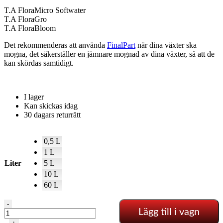
T.A FloraMicro Softwater
T.A FloraGro
T.A FloraBloom
Det rekommenderas att använda
FinalPart
när dina växter ska
mogna, det säkerställer en jämnare mognad av dina växter, så att de
kan skördas samtidigt.
I lager
Kan skickas idag
30 dagars returrätt
0,5 L
1 L
Liter
5 L
10 L
60 L
Terra
-
Lägg till i vagn
Aquatica
-