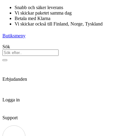
Hoppa
Snabb och säker leverans
till
Vi skickar paketet samma dag
innehåll
Betala med Klarna
Vi skickar också till Finland, Norge, Tyskland
Butiksmeny
Sök
Erbjudanden
Logga in
Support