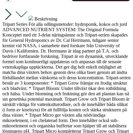
+
TriPart
Soft
Water
Beskrivning
serie
Tripart Series För alla odlingsmetoder: hydroponik, kokos och jord
mängd
ADVANCED NUTRIENT SYSTEM: The Original Formula
Konceptet med ett 3-delat näringsämne och Tripart-serien skapades
för General Hydroponics av Dr. Cal Herrmann, tidigare senior
kemist vid NASA, i samarbete med forskare från University of
Davis i Kalifornien. Dr. Herrmann är idag partner på T.A. och
bedriver fortfarande forskning. Tripart är en dynamisk, utvecklande
formel som kontinuerligt uppdateras och anpassas till de senaste
vetenskapliga upptäckterna. Det ger dig helt enkelt möjlighet att
matcha dina växters behov genom dess olika faser genom att ändra
förhållandet mellan vätskorna och deras koncentration. Tripart-serien
består av 3 komponenter: * Tripart Grow främjar en frodig struktur
och bladväxt. * Tripart Bloom: Under tillväxt ökar den rotbildning
och hälsa. Under blomning och fruktning gör den att plantan kan nå
sin genetiska potential maximalt. Tripart Grow och Tripart Bloom är
särskilt viktiga för vattenkulturodlare, och de innehåller båda silikat
(i form av kiselsyra) för att fullfölja kosten och stärka strukturen på
dina växter. * Tripart Micro ger växten alla nödvändiga
mikroelement, i en chelaterad form. Den innehåller också sub-
mikroelement och organiska buffertar som hjälper till att stabilisera
lösningens pH. Tripart Micro kompletterar Tripart Grow och Tripart