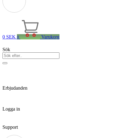
0
SEK
Varukorg
0
Sök
Erbjudanden
Logga in
Support