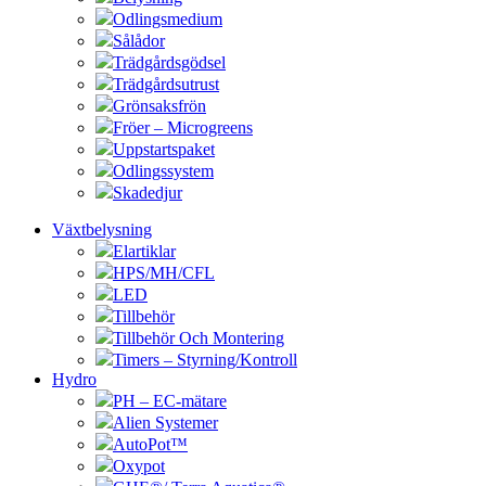
Odlingsmedium
Sålådor
Trädgårdsgödsel
Trädgårdsutrust
Grönsaksfrön
Fröer – Microgreens
Uppstartspaket
Odlingssystem
Skadedjur
Växtbelysning
Elartiklar
HPS/MH/CFL
LED
Tillbehör
Tillbehör Och Montering
Timers – Styrning/Kontroll
Hydro
PH – EC-mätare
Alien Systemer
AutoPot™
Oxypot