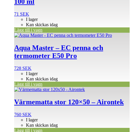
100 ml
71
SEK
I lager
Kan skickas idag
Lägg till i vagn
Aqua Master – EC penna och
termometer E50 Pro
728
SEK
I lager
Kan skickas idag
Lägg till i vagn
Värmematta stor 120×50 – Airontek
760
SEK
I lager
Kan skickas idag
Lägg till i vagn