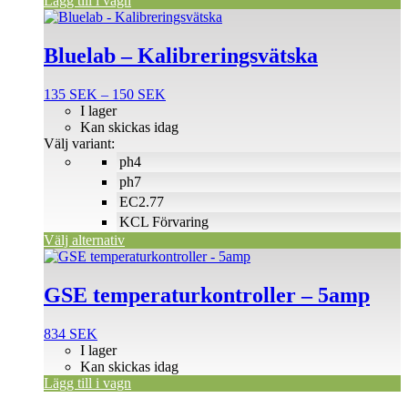
Lägg till i vagn
Den
här
produkten
Bluelab – Kalibreringsvätska
har
flera
Prisintervall:
135
SEK
–
150
SEK
varianter.
135 SEK
I lager
De
till
Kan skickas idag
olika
150 SEK
Välj variant:
alternativen
ph4
kan
väljas
ph7
på
EC2.77
produktsidan
KCL Förvaring
Välj alternativ
GSE temperaturkontroller – 5amp
834
SEK
I lager
Kan skickas idag
Lägg till i vagn