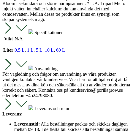
Bloom i sekundära och större näringsämnen. * T.A. Tripart Micro
mjukt vatten innehåller kalcium: du kan använda det med
osmosevatten. Mellan dessa tre produkter finns en synergi som
skapar systemets magi.
Specifikationer
Vikt
N/A
Liter
0,5 L
,
1 L
,
5 L
,
10 L
,
60 L
Användning
För vägledning och frågor om användning av våra produkter,
vänligen kontakta vår kundservice. Vi är här för att hjälpa dig att få
ut det mesta av dina köp och säkerställa att du använder produkterna
korrekt och säkert. Kontakta oss på
kundservice@gorillagrow.se
eller telefon +4524798080.
Leverans och retur
Leverans:
Leveranstid:
Alla beställningar packas och skickas dagligen
mellan 09-18. I de flesta fall skickas alla beställningar samma