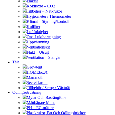
Fläktar
Koldioxid – CO2
Tillbehör – Nätkrukor
Hygrometer / Thermometer
Klimat – Styrning/kontroll
Kulfilter
Luftfuktighet
Ona Luktborttagning
Uppvärmning
Ventilationskit
Fläkt – Utsug
Ventilation – Slangar
Tält
Growtent
HOMEbox®
Mammoth
Secret Jardin
Tillbehör / Scrog / Växtnät
Odlingsutrustning
Mylar Och Bassängfolie
Måttbägare M.m.
PH – EC-mätare
Plastkrukor, Fat Och Odlingsbrickor