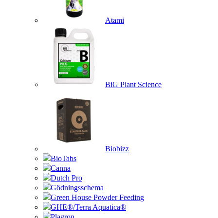
Atami
BiG Plant Science
Biobizz
BioTabs
Canna
Dutch Pro
Gödningsschema
Green House Powder Feeding
GHE®/Terra Aquatica®
Plagron