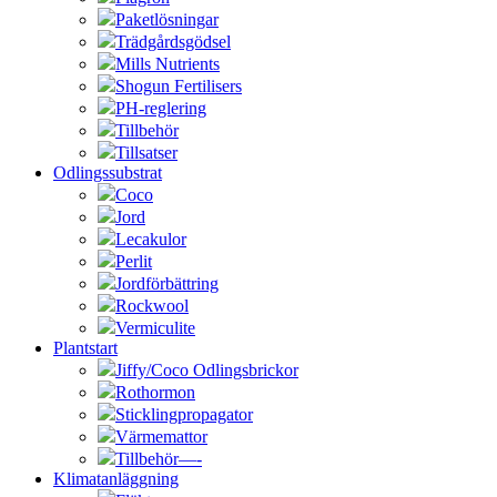
Paketlösningar
Trädgårdsgödsel
Mills Nutrients
Shogun Fertilisers
PH-reglering
Tillbehör
Tillsatser
Odlingssubstrat
Coco
Jord
Lecakulor
Perlit
Jordförbättring
Rockwool
Vermiculite
Plantstart
Jiffy/Coco Odlingsbrickor
Rothormon
Sticklingpropagator
Värmemattor
Tillbehör—-
Klimatanläggning