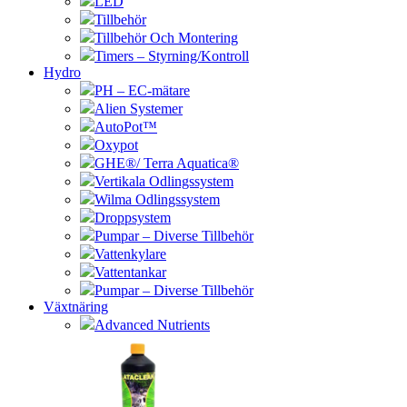
LED
Tillbehör
Tillbehör Och Montering
Timers – Styrning/Kontroll
Hydro
PH – EC-mätare
Alien Systemer
AutoPot™
Oxypot
GHE®/ Terra Aquatica®
Vertikala Odlingssystem
Wilma Odlingssystem
Droppsystem
Pumpar – Diverse Tillbehör
Vattenkylare
Vattentankar
Pumpar – Diverse Tillbehör
Växtnäring
Advanced Nutrients