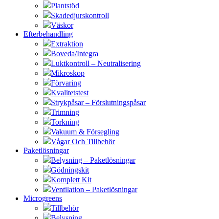
Plantstöd
Skadedjurskontroll
Väskor
Efterbehandling
Extraktion
Boveda/Integra
Luktkontroll – Neutralisering
Mikroskop
Förvaring
Kvalitetstest
Strykpåsar – Förslutningspåsar
Trimning
Torkning
Vakuum & Försegling
Vågar Och Tillbehör
Paketlösningar
Belysning – Paketlösningar
Gödningskit
Komplett Kit
Ventilation – Paketlösningar
Microgreens
Tillbehör
Belysning