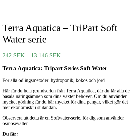
Terra Aquatica – TriPart Soft
Water serie
Prisintervall:
242
SEK
–
13.146
SEK
242 SEK
Terra Aquatica: Tripart Series Soft Water
till
13.146 SEK
För alla odlingsmetoder: hydroponik, kokos och jord
Här får du hela grundserien från Terra Aquatica, där du får alla de
basala näringsämnen som dina växter behöver. Om du använder
mycket gödning får du här mycket för dina pengar, vilket gör det
mer ekonomiskt i slutändan.
Observera att detta är en Softwater-serie, för dig som använder
osmosevatten
Du får: