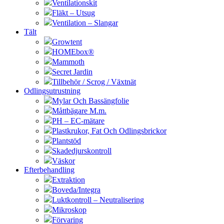
Ventilationskit
Fläkt – Utsug
Ventilation – Slangar
Tält
Growtent
HOMEbox®
Mammoth
Secret Jardin
Tillbehör / Scrog / Växtnät
Odlingsutrustning
Mylar Och Bassängfolie
Måttbägare M.m.
PH – EC-mätare
Plastkrukor, Fat Och Odlingsbrickor
Plantstöd
Skadedjurskontroll
Väskor
Efterbehandling
Extraktion
Boveda/Integra
Luktkontroll – Neutralisering
Mikroskop
Förvaring