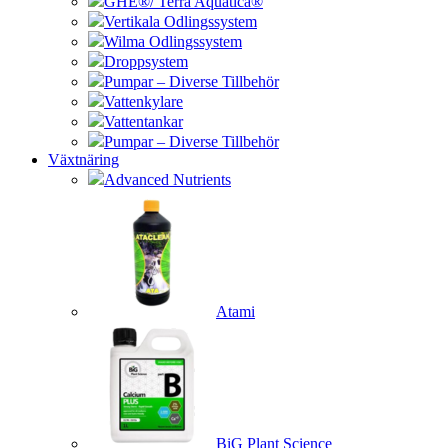
GHE®/ Terra Aquatica®
Vertikala Odlingssystem
Wilma Odlingssystem
Droppsystem
Pumpar – Diverse Tillbehör
Vattenkylare
Vattentankar
Pumpar – Diverse Tillbehör
Växtnäring
Advanced Nutrients
Atami
BiG Plant Science