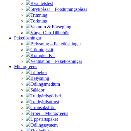
Kvalitetstest
Strykpåsar – Förslutningspåsar
Trimning
Torkning
Vakuum & Försegling
Vågar Och Tillbehör
Paketlösningar
Belysning – Paketlösningar
Gödningskit
Komplett Kit
Ventilation – Paketlösningar
Microgreens
Tillbehör
Belysning
Odlingsmedium
Sålådor
Trädgårdsgödsel
Trädgårdsutrust
Grönsaksfrön
Fröer – Microgreens
Uppstartspaket
Odlingssystem
Skadedjur