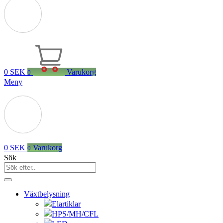
0
SEK
Varukorg
0
Meny
0
SEK
Varukorg
0
Sök
Växtbelysning
Elartiklar
HPS/MH/CFL