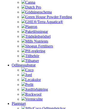
Canna
Dutch Pro
Gödningsschema
Green House Powder Feeding
GHE®/Terra Aquatica®
Plagron
Paketlösningar
Trädgårdsgödsel
Mills Nutrients
Shogun Fertilisers
PH-reglering
Tillbehör
Tillsatser
Odlingssubstrat
Coco
Jord
Lecakulor
Perlit
Jordförbättring
Rockwool
Vermiculite
Plantstart
Jiffy/Coco Odlingsbrickor