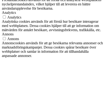
nyckelprestandaindex, vilket hjälper till att leverera en bättre
användarupplevelse för besökarna.
Analytics
Analytics
Analytiska cookies används för att förstå hur besökare interagerar
med webbplatsen. Dessa cookies hjälper till att ge information om
mätvärden för antalet besökare, avvisningsfrekvens, trafikkälla, etc.
Annons
Annons
Annonscookies används för att ge besökarna relevanta annonser och
marknadsföringskampanjer. Dessa cookies spårar besökare över
webbplatser och samlar in information för att tillhandahålla
anpassade annonser.
Andra
Andra
Andra okategoriserade cookies är de som analyseras och som ännu
inte har klassificerats i en kategori.
SPARA OCH ACCEPTERA