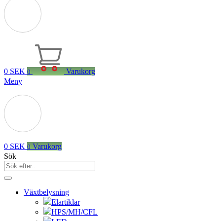
0
SEK
Varukorg
0
Meny
0
SEK
Varukorg
0
Sök
Växtbelysning
Elartiklar
HPS/MH/CFL