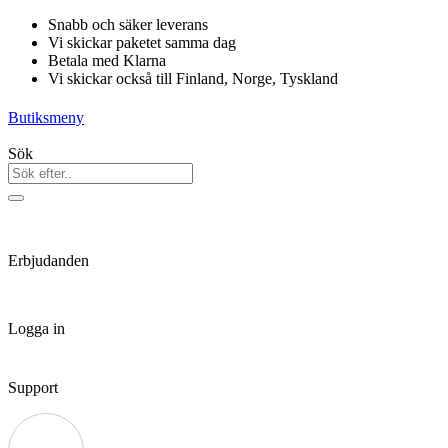
Hoppa
Snabb och säker leverans
till
Vi skickar paketet samma dag
innehåll
Betala med Klarna
Vi skickar också till Finland, Norge, Tyskland
Butiksmeny
Sök
Erbjudanden
Logga in
Support