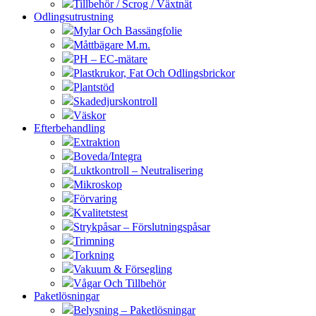
Tillbehör / Scrog / Växtnät
Odlingsutrustning
Mylar Och Bassängfolie
Måttbägare M.m.
PH – EC-mätare
Plastkrukor, Fat Och Odlingsbrickor
Plantstöd
Skadedjurskontroll
Väskor
Efterbehandling
Extraktion
Boveda/Integra
Luktkontroll – Neutralisering
Mikroskop
Förvaring
Kvalitetstest
Strykpåsar – Förslutningspåsar
Trimning
Torkning
Vakuum & Försegling
Vågar Och Tillbehör
Paketlösningar
Belysning – Paketlösningar