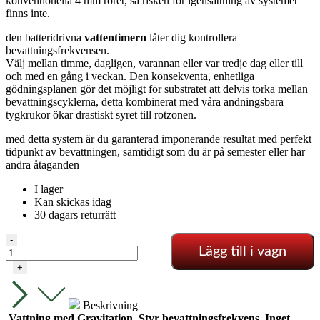
konventionella 4 mm röret, så risken för igensättning av systemet
finns inte.
den batteridrivna
vattentimern
låter dig kontrollera
bevattningsfrekvensen.
Välj mellan timme, dagligen, varannan eller var tredje dag eller till
och med en gång i veckan. Den konsekventa, enhetliga
gödningsplanen gör det möjligt för substratet att delvis torka mellan
bevattningscyklerna, detta kombinerat med våra andningsbara
tygkrukor ökar drastiskt syret till rotzonen.
med detta system är du garanterad imponerande resultat med perfekt
tidpunkt av bevattningen, samtidigt som du är på semester eller har
andra åtaganden
I lager
Kan skickas idag
30 dagars returrätt
Alien
-
Lägg till i vagn
-
Easyfeed
+
8
kruka
16L
Beskrivning
mängd
Vattning med Gravitation
Styr bevattningsfrekvens
Inget