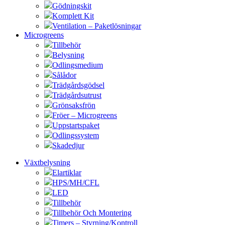
Gödningskit
Komplett Kit
Ventilation – Paketlösningar
Microgreens
Tillbehör
Belysning
Odlingsmedium
Sålådor
Trädgårdsgödsel
Trädgårdsutrust
Grönsaksfrön
Fröer – Microgreens
Uppstartspaket
Odlingssystem
Skadedjur
Växtbelysning
Elartiklar
HPS/MH/CFL
LED
Tillbehör
Tillbehör Och Montering
Timers – Styrning/Kontroll