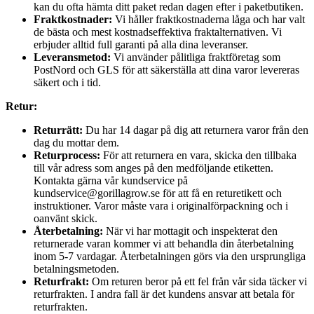
kan du ofta hämta ditt paket redan dagen efter i paketbutiken.
Fraktkostnader:
Vi håller fraktkostnaderna låga och har valt
de bästa och mest kostnadseffektiva fraktalternativen. Vi
erbjuder alltid full garanti på alla dina leveranser.
Leveransmetod:
Vi använder pålitliga fraktföretag som
PostNord och GLS för att säkerställa att dina varor levereras
säkert och i tid.
Retur:
Returrätt:
Du har 14 dagar på dig att returnera varor från den
dag du mottar dem.
Returprocess:
För att returnera en vara, skicka den tillbaka
till vår adress som anges på den medföljande etiketten.
Kontakta gärna vår kundservice på
kundservice@gorillagrow.se för att få en returetikett och
instruktioner. Varor måste vara i originalförpackning och i
oanvänt skick.
Återbetalning:
När vi har mottagit och inspekterat den
returnerade varan kommer vi att behandla din återbetalning
inom 5-7 vardagar. Återbetalningen görs via den ursprungliga
betalningsmetoden.
Returfrakt:
Om returen beror på ett fel från vår sida täcker vi
returfrakten. I andra fall är det kundens ansvar att betala för
returfrakten.