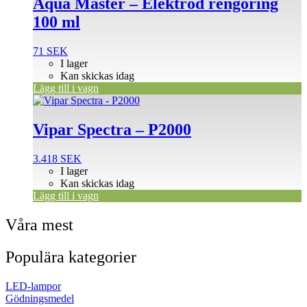
Aqua Master – Elektrod rengöring
100 ml
71
SEK
I lager
Kan skickas idag
Lägg till i vagn
Vipar Spectra – P2000
3.418
SEK
I lager
Kan skickas idag
Lägg till i vagn
Våra mest
Populära kategorier
LED-lampor
Gödningsmedel