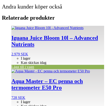
Andra kunder köper också
Relaterade produkter
Iguana Juice Bloom 10l – Advanced
Nutrients
2.979
SEK
I lager
Kan skickas idag
Lägg till i vagn
Aqua Master – EC penna och
termometer E50 Pro
728
SEK
I lager