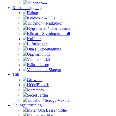
Tillbehör—-
Klimatanläggning
Fläktar
Koldioxid – CO2
Tillbehör – Nätkrukor
Hygrometer / Thermometer
Klimat – Styrning/kontroll
Kulfilter
Luftfuktighet
Ona Luktborttagning
Uppvärmning
Ventilationskit
Fläkt – Utsug
Ventilation – Slangar
Tält
Growtent
HOMEbox®
Mammoth
Secret Jardin
Tillbehör / Scrog / Växtnät
Odlingsutrustning
Mylar Och Bassängfolie
Måttbägare M.m.