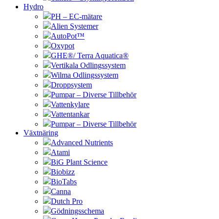
Hydro
PH – EC-mätare
Alien Systemer
AutoPot™
Oxypot
GHE®/ Terra Aquatica®
Vertikala Odlingssystem
Wilma Odlingssystem
Droppsystem
Pumpar – Diverse Tillbehör
Vattenkylare
Vattentankar
Pumpar – Diverse Tillbehör
Växtnäring
Advanced Nutrients
Atami
BiG Plant Science
Biobizz
BioTabs
Canna
Dutch Pro
Gödningsschema