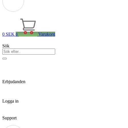
0
SEK
Varukorg
0
Sök
Erbjudanden
Logga in
Support