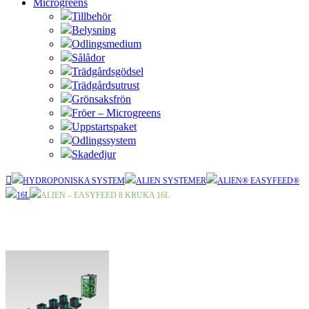
Microgreens
Tillbehör
Belysning
Odlingsmedium
Sålådor
Trädgårdsgödsel
Trädgårdsutrust
Grönsaksfrön
Fröer – Microgreens
Uppstartspaket
Odlingssystem
Skadedjur
HYDROPONISKA SYSTEM
ALIEN SYSTEMER
ALIEN® EASYFEED®
16L
ALIEN – EASYFEED 8 KRUKA 16L