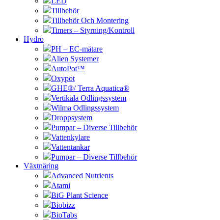
LED
Tillbehör
Tillbehör Och Montering
Timers – Styrning/Kontroll
Hydro
PH – EC-mätare
Alien Systemer
AutoPot™
Oxypot
GHE®/ Terra Aquatica®
Vertikala Odlingssystem
Wilma Odlingssystem
Droppsystem
Pumpar – Diverse Tillbehör
Vattenkylare
Vattentankar
Pumpar – Diverse Tillbehör
Växtnäring
Advanced Nutrients
Atami
BiG Plant Science
Biobizz
BioTabs