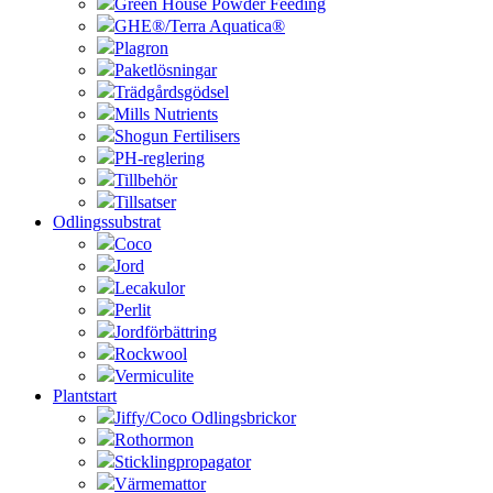
Green House Powder Feeding
GHE®/Terra Aquatica®
Plagron
Paketlösningar
Trädgårdsgödsel
Mills Nutrients
Shogun Fertilisers
PH-reglering
Tillbehör
Tillsatser
Odlingssubstrat
Coco
Jord
Lecakulor
Perlit
Jordförbättring
Rockwool
Vermiculite
Plantstart
Jiffy/Coco Odlingsbrickor
Rothormon
Sticklingpropagator
Värmemattor