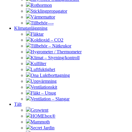
Rothormon
Sticklingpropagator
Värmemattor
Tillbehör—-
Klimatanläggning
Fläktar
Koldioxid – CO2
Tillbehör – Nätkrukor
Hygrometer / Thermometer
Klimat – Styrning/kontroll
Kulfilter
Luftfuktighet
Ona Luktborttagning
Uppvärmning
Ventilationskit
Fläkt – Utsug
Ventilation – Slangar
Tält
Growtent
HOMEbox®
Mammoth
Secret Jardin