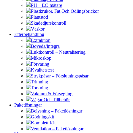
PH – EC-mätare
Plastkrukor, Fat Och Odlingsbrickor
Plantstöd
Skadedjurskontroll
Väskor
Efterbehandling
Extraktion
Boveda/Integra
Luktkontroll – Neutralisering
Mikroskop
Förvaring
Kvalitetstest
Strykpåsar – Förslutningspåsar
Trimning
Torkning
Vakuum & Försegling
Vågar Och Tillbehör
Paketlösningar
Belysning – Paketlösningar
Gödningskit
Komplett Kit
Ventilation – Paketlösningar