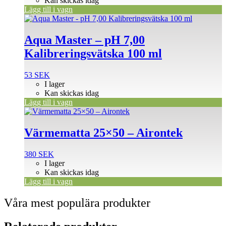
Kan skickas idag
Lägg till i vagn
Aqua Master – pH 7,00
Kalibreringsvätska 100 ml
53
SEK
I lager
Kan skickas idag
Lägg till i vagn
Värmematta 25×50 – Airontek
380
SEK
I lager
Kan skickas idag
Lägg till i vagn
Våra mest populära produkter