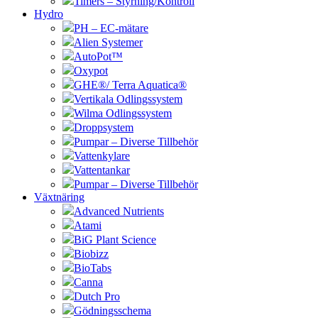
Timers – Styrning/Kontroll
Hydro
PH – EC-mätare
Alien Systemer
AutoPot™
Oxypot
GHE®/ Terra Aquatica®
Vertikala Odlingssystem
Wilma Odlingssystem
Droppsystem
Pumpar – Diverse Tillbehör
Vattenkylare
Vattentankar
Pumpar – Diverse Tillbehör
Växtnäring
Advanced Nutrients
Atami
BiG Plant Science
Biobizz
BioTabs
Canna
Dutch Pro
Gödningsschema