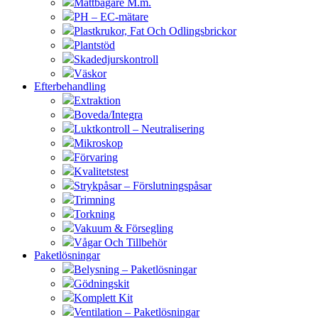
Måttbägare M.m.
PH – EC-mätare
Plastkrukor, Fat Och Odlingsbrickor
Plantstöd
Skadedjurskontroll
Väskor
Efterbehandling
Extraktion
Boveda/Integra
Luktkontroll – Neutralisering
Mikroskop
Förvaring
Kvalitetstest
Strykpåsar – Förslutningspåsar
Trimning
Torkning
Vakuum & Försegling
Vågar Och Tillbehör
Paketlösningar
Belysning – Paketlösningar
Gödningskit
Komplett Kit
Ventilation – Paketlösningar