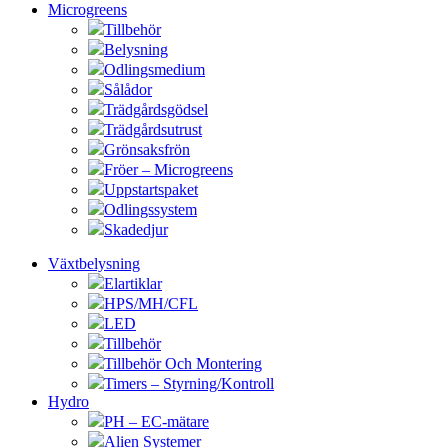
Microgreens
Tillbehör
Belysning
Odlingsmedium
Sålådor
Trädgårdsgödsel
Trädgårdsutrust
Grönsaksfrön
Fröer – Microgreens
Uppstartspaket
Odlingssystem
Skadedjur
Växtbelysning
Elartiklar
HPS/MH/CFL
LED
Tillbehör
Tillbehör Och Montering
Timers – Styrning/Kontroll
Hydro
PH – EC-mätare
Alien Systemer