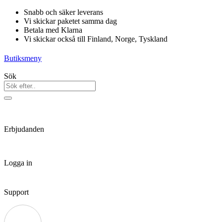
Hoppa
Snabb och säker leverans
till
Vi skickar paketet samma dag
innehåll
Betala med Klarna
Vi skickar också till Finland, Norge, Tyskland
Butiksmeny
Sök
Erbjudanden
Logga in
Support