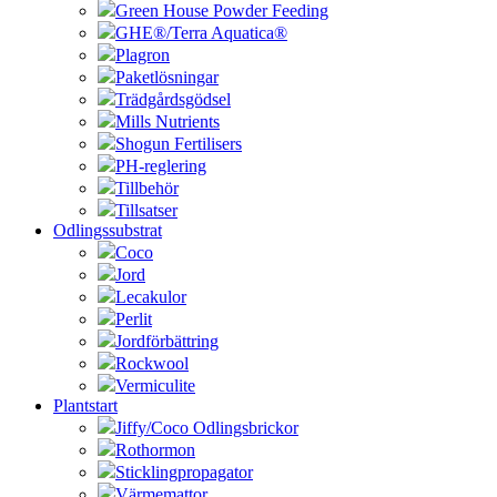
Green House Powder Feeding
GHE®/Terra Aquatica®
Plagron
Paketlösningar
Trädgårdsgödsel
Mills Nutrients
Shogun Fertilisers
PH-reglering
Tillbehör
Tillsatser
Odlingssubstrat
Coco
Jord
Lecakulor
Perlit
Jordförbättring
Rockwool
Vermiculite
Plantstart
Jiffy/Coco Odlingsbrickor
Rothormon
Sticklingpropagator
Värmemattor