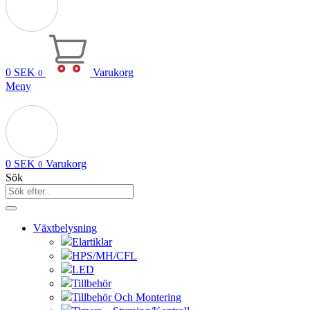
0
SEK
Varukorg
0
Meny
0
SEK
Varukorg
0
Sök
Växtbelysning
Elartiklar
HPS/MH/CFL
LED
Tillbehör
Tillbehör Och Montering