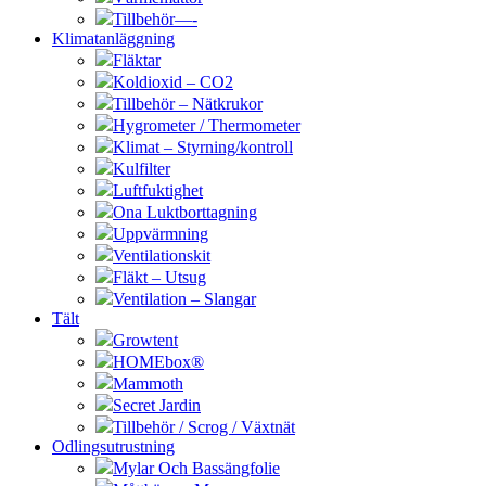
Tillbehör—-
Klimatanläggning
Fläktar
Koldioxid – CO2
Tillbehör – Nätkrukor
Hygrometer / Thermometer
Klimat – Styrning/kontroll
Kulfilter
Luftfuktighet
Ona Luktborttagning
Uppvärmning
Ventilationskit
Fläkt – Utsug
Ventilation – Slangar
Tält
Growtent
HOMEbox®
Mammoth
Secret Jardin
Tillbehör / Scrog / Växtnät
Odlingsutrustning
Mylar Och Bassängfolie