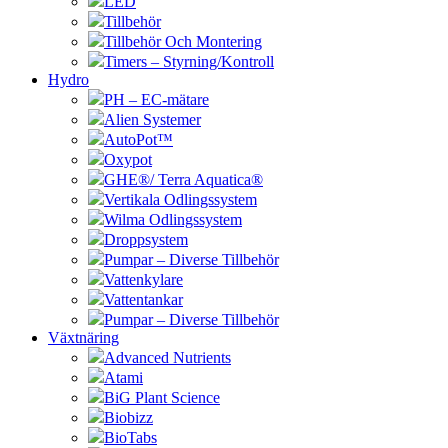
LED
Tillbehör
Tillbehör Och Montering
Timers – Styrning/Kontroll
Hydro
PH – EC-mätare
Alien Systemer
AutoPot™
Oxypot
GHE®/ Terra Aquatica®
Vertikala Odlingssystem
Wilma Odlingssystem
Droppsystem
Pumpar – Diverse Tillbehör
Vattenkylare
Vattentankar
Pumpar – Diverse Tillbehör
Växtnäring
Advanced Nutrients
Atami
BiG Plant Science
Biobizz
BioTabs