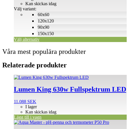
till
Kan skickas idag
olika
500 SEK
Välj variant:
alternativen
60x60
kan
väljas
120x120
på
90x90
produktsidan
150x150
Välj alternativ
Våra mest populära produkter
Relaterade produkter
Lumen King 630w Fullspektrum LED
11.088
SEK
I lager
Kan skickas idag
Lägg till i vagn