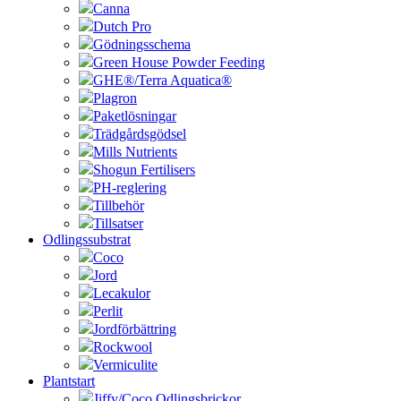
Canna
Dutch Pro
Gödningsschema
Green House Powder Feeding
GHE®/Terra Aquatica®
Plagron
Paketlösningar
Trädgårdsgödsel
Mills Nutrients
Shogun Fertilisers
PH-reglering
Tillbehör
Tillsatser
Odlingssubstrat
Coco
Jord
Lecakulor
Perlit
Jordförbättring
Rockwool
Vermiculite
Plantstart
Jiffy/Coco Odlingsbrickor