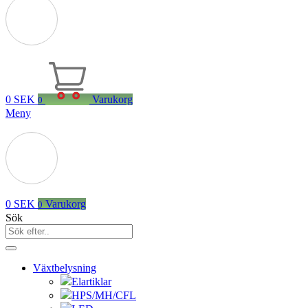
0
SEK
Varukorg
0
Meny
0
SEK
Varukorg
0
Sök
Växtbelysning
Elartiklar
HPS/MH/CFL