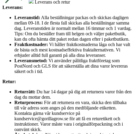
Leverans och retur
Leverans:
Leveranstid:
Alla beställningar packas och skickas dagligen
mellan 09-18. I de flesta fall skickas alla beställningar samma
dag. Leveranstiden är normalt mellan 16 timmar och 1 vardag.
Tips: Om du beställer fram till helgen och väljer paketbutik,
kan du ofta hämta ditt paket redan dagen efter i paketbutiken.
Fraktkostnader:
Vi håller fraktkostnaderna låga och har valt
de bästa och mest kostnadseffektiva fraktalternativen. Vi
erbjuder alltid full garanti på alla dina leveranser.
Leveransmetod:
Vi använder pålitliga fraktföretag som
PostNord och GLS för att säkerställa att dina varor levereras
säkert och i tid.
Retur:
Returrätt:
Du har 14 dagar på dig att returnera varor från den
dag du mottar dem.
Returprocess:
För att returnera en vara, skicka den tillbaka
till vår adress som anges på den medföljande etiketten.
Kontakta gärna vår kundservice på
kundservice@gorillagrow.se för att få en returetikett och
instruktioner. Varor måste vara i originalförpackning och i
oanvänt skick.