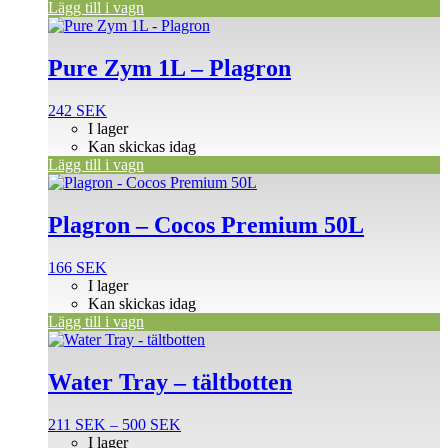
Lägg till i vagn
Pure Zym 1L – Plagron
242
SEK
I lager
Kan skickas idag
Lägg till i vagn
Plagron – Cocos Premium 50L
166
SEK
I lager
Kan skickas idag
Lägg till i vagn
Den
här
produkten
Water Tray – tältbotten
har
flera
Prisintervall:
211
SEK
–
500
SEK
varianter.
211 SEK
I lager
De