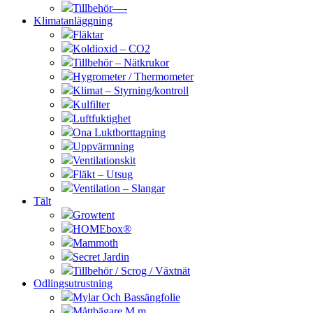
Tillbehör—-
Klimatanläggning
Fläktar
Koldioxid – CO2
Tillbehör – Nätkrukor
Hygrometer / Thermometer
Klimat – Styrning/kontroll
Kulfilter
Luftfuktighet
Ona Luktborttagning
Uppvärmning
Ventilationskit
Fläkt – Utsug
Ventilation – Slangar
Tält
Growtent
HOMEbox®
Mammoth
Secret Jardin
Tillbehör / Scrog / Växtnät
Odlingsutrustning
Mylar Och Bassängfolie
Måttbägare M.m.