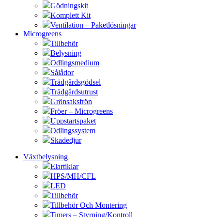
Gödningskit
Komplett Kit
Ventilation – Paketlösningar
Microgreens
Tillbehör
Belysning
Odlingsmedium
Sålådor
Trädgårdsgödsel
Trädgårdsutrust
Grönsaksfrön
Fröer – Microgreens
Uppstartspaket
Odlingssystem
Skadedjur
Växtbelysning
Elartiklar
HPS/MH/CFL
LED
Tillbehör
Tillbehör Och Montering
Timers – Styrning/Kontroll