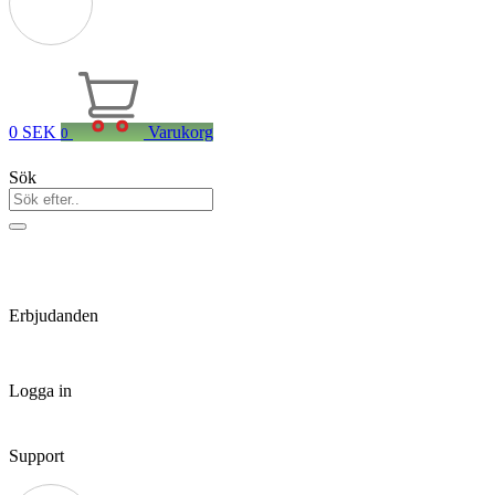
0
SEK
Varukorg
0
Sök
Erbjudanden
Logga in
Support