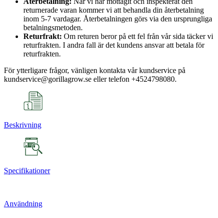
Återbetalning:
När vi har mottagit och inspekterat den
returnerade varan kommer vi att behandla din återbetalning
inom 5-7 vardagar. Återbetalningen görs via den ursprungliga
betalningsmetoden.
Returfrakt:
Om returen beror på ett fel från vår sida täcker vi
returfrakten. I andra fall är det kundens ansvar att betala för
returfrakten.
För ytterligare frågor, vänligen kontakta vår kundservice på
kundservice@gorillagrow.se eller telefon +4524798080.
Beskrivning
Specifikationer
Användning