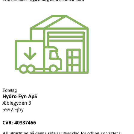
Företag
Hydro-Fyn ApS
Æblegyden 3
5592 Ejby
CVR: 40337466
All utrustning på denna sida är utvecklad för odling av växter i