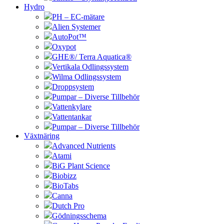
Hydro
PH – EC-mätare
Alien Systemer
AutoPot™
Oxypot
GHE®/ Terra Aquatica®
Vertikala Odlingssystem
Wilma Odlingssystem
Droppsystem
Pumpar – Diverse Tillbehör
Vattenkylare
Vattentankar
Pumpar – Diverse Tillbehör
Växtnäring
Advanced Nutrients
Atami
BiG Plant Science
Biobizz
BioTabs
Canna
Dutch Pro
Gödningsschema