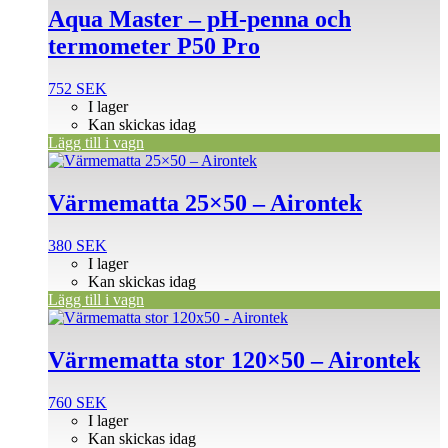
Aqua Master – pH-penna och
termometer P50 Pro
752
SEK
I lager
Kan skickas idag
Lägg till i vagn
Värmematta 25×50 – Airontek
380
SEK
I lager
Kan skickas idag
Lägg till i vagn
Värmematta stor 120×50 – Airontek
760
SEK
I lager
Kan skickas idag