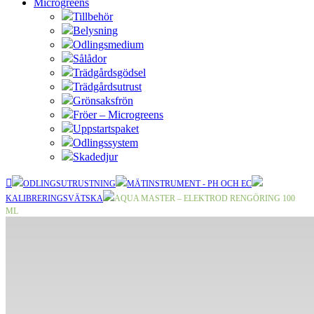
Microgreens
Tillbehör
Belysning
Odlingsmedium
Sålådor
Trädgårdsgödsel
Trädgårdsutrust
Grönsaksfrön
Fröer – Microgreens
Uppstartspaket
Odlingssystem
Skadedjur
ODLINGSUTRUSTNING
MÄTINSTRUMENT - PH OCH EC
KALIBRERINGSVÄTSKA
AQUA MASTER – ELEKTROD RENGÖRING 100
ML