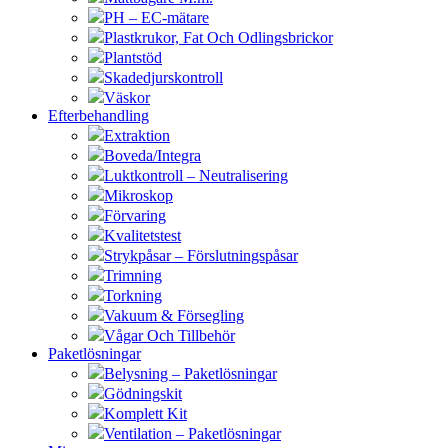
PH – EC-mätare
Plastkrukor, Fat Och Odlingsbrickor
Plantstöd
Skadedjurskontroll
Väskor
Efterbehandling
Extraktion
Boveda/Integra
Luktkontroll – Neutralisering
Mikroskop
Förvaring
Kvalitetstest
Strykpåsar – Förslutningspåsar
Trimning
Torkning
Vakuum & Försegling
Vågar Och Tillbehör
Paketlösningar
Belysning – Paketlösningar
Gödningskit
Komplett Kit
Ventilation – Paketlösningar