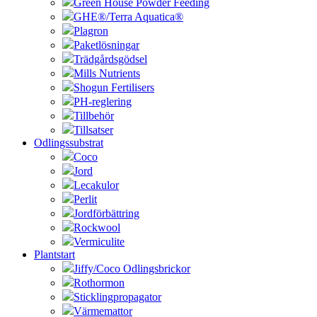
Green House Powder Feeding
GHE®/Terra Aquatica®
Plagron
Paketlösningar
Trädgårdsgödsel
Mills Nutrients
Shogun Fertilisers
PH-reglering
Tillbehör
Tillsatser
Odlingssubstrat
Coco
Jord
Lecakulor
Perlit
Jordförbättring
Rockwool
Vermiculite
Plantstart
Jiffy/Coco Odlingsbrickor
Rothormon
Sticklingpropagator
Värmemattor