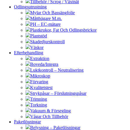
Tillbehör / Scrog / Växtnät
Odlingsutrustning
Mylar Och Bassängfolie
Måttbägare M.m.
PH – EC-mätare
Plastkrukor, Fat Och Odlingsbrickor
Plantstöd
Skadedjurskontroll
Väskor
Efterbehandling
Extraktion
Boveda/Integra
Luktkontroll – Neutralisering
Mikroskop
Förvaring
Kvalitetstest
Strykpåsar – Förslutningspåsar
Trimning
Torkning
Vakuum & Försegling
Vågar Och Tillbehör
Paketlösningar
Belysning – Paketlösningar