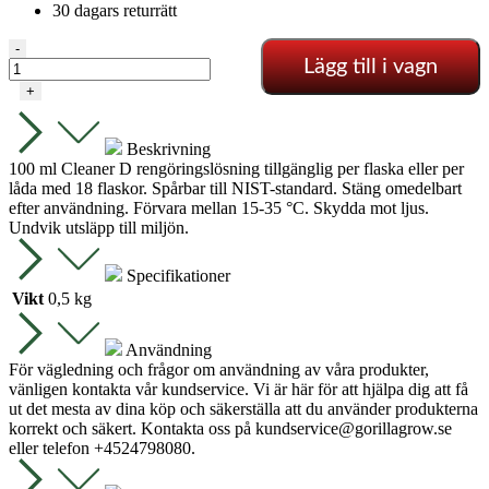
30 dagars returrätt
Aqua
-
Lägg till i vagn
Master
–
+
Elektrod
rengöring
100
Beskrivning
ml
100 ml Cleaner D rengöringslösning tillgänglig per flaska eller per
mängd
låda med 18 flaskor. Spårbar till NIST-standard. Stäng omedelbart
efter användning. Förvara mellan 15-35 °C. Skydda mot ljus.
Undvik utsläpp till miljön.
Specifikationer
Vikt
0,5 kg
Användning
För vägledning och frågor om användning av våra produkter,
vänligen kontakta vår kundservice. Vi är här för att hjälpa dig att få
ut det mesta av dina köp och säkerställa att du använder produkterna
korrekt och säkert. Kontakta oss på
kundservice@gorillagrow.se
eller telefon +4524798080.