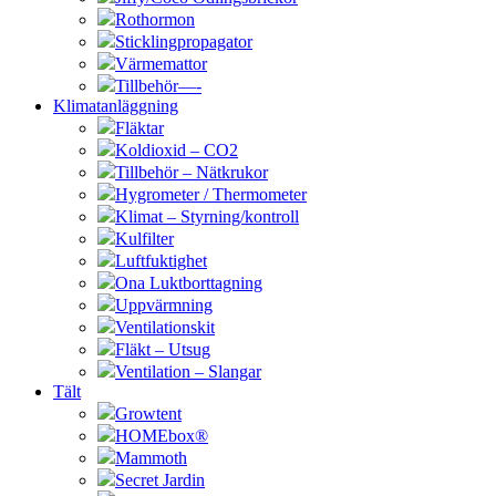
Rothormon
Sticklingpropagator
Värmemattor
Tillbehör—-
Klimatanläggning
Fläktar
Koldioxid – CO2
Tillbehör – Nätkrukor
Hygrometer / Thermometer
Klimat – Styrning/kontroll
Kulfilter
Luftfuktighet
Ona Luktborttagning
Uppvärmning
Ventilationskit
Fläkt – Utsug
Ventilation – Slangar
Tält
Growtent
HOMEbox®
Mammoth
Secret Jardin