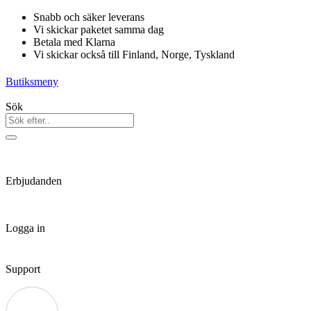
Hoppa
Snabb och säker leverans
till
Vi skickar paketet samma dag
innehåll
Betala med Klarna
Vi skickar också till Finland, Norge, Tyskland
Butiksmeny
Sök
Erbjudanden
Logga in
Support