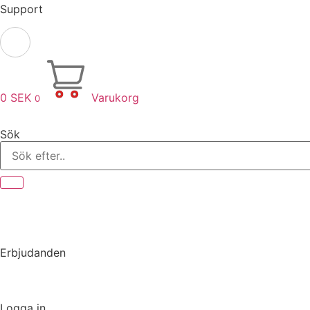
Support
0
SEK
Varukorg
0
Sök
Erbjudanden
Logga in