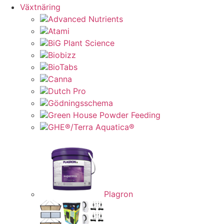
Växtnäring
Advanced Nutrients
Atami
BiG Plant Science
Biobizz
BioTabs
Canna
Dutch Pro
Gödningsschema
Green House Powder Feeding
GHE®/Terra Aquatica®
Plagron