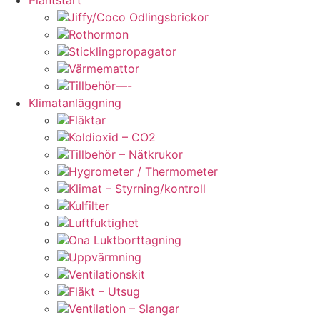
Jiffy/Coco Odlingsbrickor
Rothormon
Sticklingpropagator
Värmemattor
Tillbehör—-
Klimatanläggning
Fläktar
Koldioxid – CO2
Tillbehör – Nätkrukor
Hygrometer / Thermometer
Klimat – Styrning/kontroll
Kulfilter
Luftfuktighet
Ona Luktborttagning
Uppvärmning
Ventilationskit
Fläkt – Utsug
Ventilation – Slangar