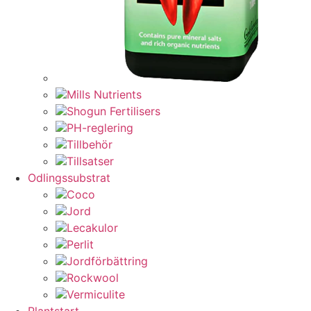
Mills Nutrients
Shogun Fertilisers
PH-reglering
Tillbehör
Tillsatser
Odlingssubstrat
Coco
Jord
Lecakulor
Perlit
Jordförbättring
Rockwool
Vermiculite
Plantstart