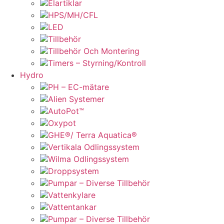
Elartiklar
HPS/MH/CFL
LED
Tillbehör
Tillbehör Och Montering
Timers – Styrning/Kontroll
Hydro
PH – EC-mätare
Alien Systemer
AutoPot™
Oxypot
GHE®/ Terra Aquatica®
Vertikala Odlingssystem
Wilma Odlingssystem
Droppsystem
Pumpar – Diverse Tillbehör
Vattenkylare
Vattentankar
Pumpar – Diverse Tillbehör