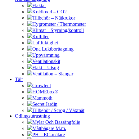
Fläktar
Koldioxid – CO2
Tillbehör – Nätkrukor
Hygrometer / Thermometer
Klimat – Styrning/kontroll
Kulfilter
Luftfuktighet
Ona Luktborttagning
Uppvärmning
Ventilationskit
Fläkt – Utsug
Ventilation – Slangar
Tält
Growtent
HOMEbox®
Mammoth
Secret Jardin
Tillbehör / Scrog / Växtnät
Odlingsutrustning
Mylar Och Bassängfolie
Måttbägare M.m.
PH – EC-mätare