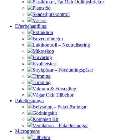
Plastkrukor, Fat Och Odlingsbrickor
Plantstöd
Skadedjurskontroll
Väskor
Efterbehandling
Extraktion
Boveda/Integra
Luktkontroll – Neutralisering
Mikroskop
Förvaring
Kvalitetstest
Strykpåsar – Förslutningspåsar
Trimning
Torkning
Vakuum & Försegling
Vågar Och Tillbehör
Paketlösningar
Belysning – Paketlösningar
Gödningskit
Komplett Kit
Ventilation – Paketlösningar
Microgreens
Tillbehör