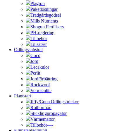
Plagron
Paketlösningar
Trädgårdsgödsel
Mills Nutrients
Shogun Fertilisers
PH-reglering
Tillbehör
Tillsatser
Odlingssubstrat
Coco
Jord
Lecakulor
Perlit
Jordförbättring
Rockwool
Vermiculite
Plantstart
Jiffy/Coco Odlingsbrickor
Rothormon
Sticklingpropagator
Värmemattor
Tillbehör—-
Klimatanläggning