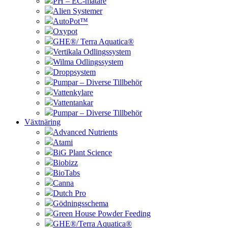
PH – EC-mätare
Alien Systemer
AutoPot™
Oxypot
GHE®/ Terra Aquatica®
Vertikala Odlingssystem
Wilma Odlingssystem
Droppsystem
Pumpar – Diverse Tillbehör
Vattenkylare
Vattentankar
Pumpar – Diverse Tillbehör
Växtnäring
Advanced Nutrients
Atami
BiG Plant Science
Biobizz
BioTabs
Canna
Dutch Pro
Gödningsschema
Green House Powder Feeding
GHE®/Terra Aquatica®