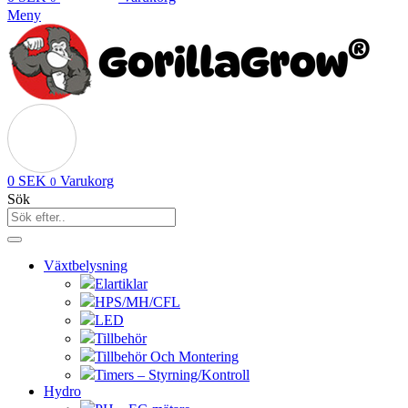
Meny
0
SEK
Varukorg
0
Sök
Växtbelysning
Elartiklar
HPS/MH/CFL
LED
Tillbehör
Tillbehör Och Montering
Timers – Styrning/Kontroll
Hydro