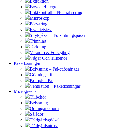
Extraktion
Boveda/Integra
Luktkontroll – Neutralisering
Mikroskop
Förvaring
Kvalitetstest
Strykpåsar – Förslutningspåsar
Trimning
Torkning
Vakuum & Försegling
Vågar Och Tillbehör
Paketlösningar
Belysning – Paketlösningar
Gödningskit
Komplett Kit
Ventilation – Paketlösningar
Microgreens
Tillbehör
Belysning
Odlingsmedium
Sålådor
Trädgårdsgödsel
Trädgårdsutrust