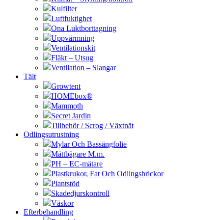
Kulfilter
Luftfuktighet
Ona Luktborttagning
Uppvärmning
Ventilationskit
Fläkt – Utsug
Ventilation – Slangar
Tält
Growtent
HOMEbox®
Mammoth
Secret Jardin
Tillbehör / Scrog / Växtnät
Odlingsutrustning
Mylar Och Bassängfolie
Måttbägare M.m.
PH – EC-mätare
Plastkrukor, Fat Och Odlingsbrickor
Plantstöd
Skadedjurskontroll
Väskor
Efterbehandling