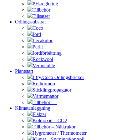
PH-reglering
Tillbehör
Tillsatser
Odlingssubstrat
Coco
Jord
Lecakulor
Perlit
Jordförbättring
Rockwool
Vermiculite
Plantstart
Jiffy/Coco Odlingsbrickor
Rothormon
Sticklingpropagator
Värmemattor
Tillbehör—-
Klimatanläggning
Fläktar
Koldioxid – CO2
Tillbehör – Nätkrukor
Hygrometer / Thermometer
Klimat – Styrning/kontroll