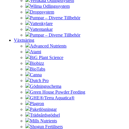
Vertikala Odlingssystem
Wilma Odlingssystem
Droppsystem
Pumpar – Diverse Tillbehör
Vattenkylare
Vattentankar
Pumpar – Diverse Tillbehör
Växtnäring
Advanced Nutrients
Atami
BiG Plant Science
Biobizz
BioTabs
Canna
Dutch Pro
Gödningsschema
Green House Powder Feeding
GHE®/Terra Aquatica®
Plagron
Paketlösningar
Trädgårdsgödsel
Mills Nutrients
Shogun Fertilisers