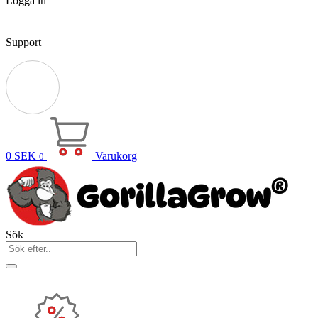
Logga in
Support
0
SEK
Varukorg
0
Sök