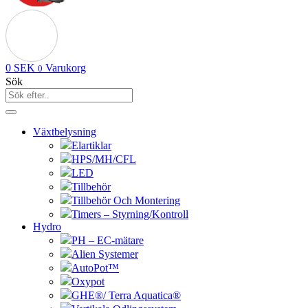
0
SEK
Varukorg
0
Sök
Växtbelysning
Elartiklar
HPS/MH/CFL
LED
Tillbehör
Tillbehör Och Montering
Timers – Styrning/Kontroll
Hydro
PH – EC-mätare
Alien Systemer
AutoPot™
Oxypot
GHE®/ Terra Aquatica®