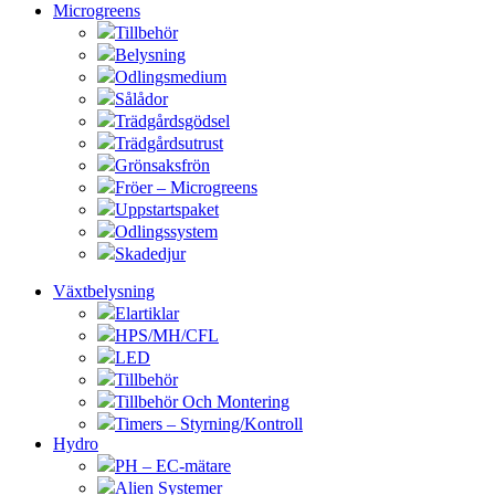
Microgreens
Tillbehör
Belysning
Odlingsmedium
Sålådor
Trädgårdsgödsel
Trädgårdsutrust
Grönsaksfrön
Fröer – Microgreens
Uppstartspaket
Odlingssystem
Skadedjur
Växtbelysning
Elartiklar
HPS/MH/CFL
LED
Tillbehör
Tillbehör Och Montering
Timers – Styrning/Kontroll
Hydro
PH – EC-mätare
Alien Systemer