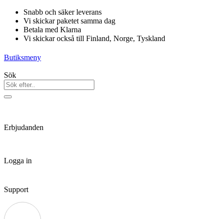
Hoppa
Snabb och säker leverans
till
Vi skickar paketet samma dag
innehåll
Betala med Klarna
Vi skickar också till Finland, Norge, Tyskland
Butiksmeny
Sök
Erbjudanden
Logga in
Support