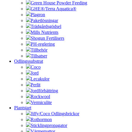
Green House Powder Feeding
GHE®/Terra Aquatica®
Plagron
Paketlösningar
Trädgårdsgödsel
Mills Nutrients
Shogun Fertilisers
PH-reglering
Tillbehör
Tillsatser
Odlingssubstrat
Coco
Jord
Lecakulor
Perlit
Jordförbättring
Rockwool
Vermiculite
Plantstart
Jiffy/Coco Odlingsbrickor
Rothormon
Sticklingpropagator
Värmemattor