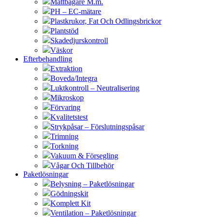
Måttbägare M.m.
PH – EC-mätare
Plastkrukor, Fat Och Odlingsbrickor
Plantstöd
Skadedjurskontroll
Väskor
Efterbehandling
Extraktion
Boveda/Integra
Luktkontroll – Neutralisering
Mikroskop
Förvaring
Kvalitetstest
Strykpåsar – Förslutningspåsar
Trimning
Torkning
Vakuum & Försegling
Vågar Och Tillbehör
Paketlösningar
Belysning – Paketlösningar
Gödningskit
Komplett Kit
Ventilation – Paketlösningar