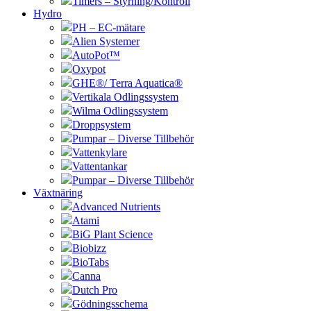
Timers – Styrning/Kontroll
Hydro
PH – EC-mätare
Alien Systemer
AutoPot™
Oxypot
GHE®/ Terra Aquatica®
Vertikala Odlingssystem
Wilma Odlingssystem
Droppsystem
Pumpar – Diverse Tillbehör
Vattenkylare
Vattentankar
Pumpar – Diverse Tillbehör
Växtnäring
Advanced Nutrients
Atami
BiG Plant Science
Biobizz
BioTabs
Canna
Dutch Pro
Gödningsschema