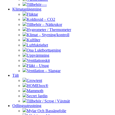
Tillbehör—-
Klimatanläggning
Fläktar
Koldioxid – CO2
Tillbehör – Nätkrukor
Hygrometer / Thermometer
Klimat – Styrning/kontroll
Kulfilter
Luftfuktighet
Ona Luktborttagning
Uppvärmning
Ventilationskit
Fläkt – Utsug
Ventilation – Slangar
Tält
Growtent
HOMEbox®
Mammoth
Secret Jardin
Tillbehör / Scrog / Växtnät
Odlingsutrustning
Mylar Och Bassängfolie