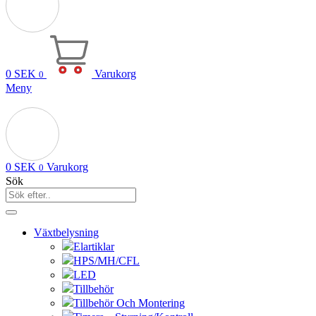
0
SEK
Varukorg
0
Meny
0
SEK
Varukorg
0
Sök
Växtbelysning
Elartiklar
HPS/MH/CFL
LED
Tillbehör
Tillbehör Och Montering