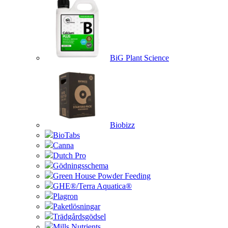
BiG Plant Science
Biobizz
BioTabs
Canna
Dutch Pro
Gödningsschema
Green House Powder Feeding
GHE®/Terra Aquatica®
Plagron
Paketlösningar
Trädgårdsgödsel
Mills Nutrients