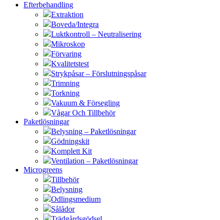
Efterbehandling
Extraktion
Boveda/Integra
Luktkontroll – Neutralisering
Mikroskop
Förvaring
Kvalitetstest
Strykpåsar – Förslutningspåsar
Trimning
Torkning
Vakuum & Försegling
Vågar Och Tillbehör
Paketlösningar
Belysning – Paketlösningar
Gödningskit
Komplett Kit
Ventilation – Paketlösningar
Microgreens
Tillbehör
Belysning
Odlingsmedium
Sålådor
Trädgårdsgödsel