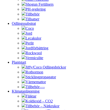
Shogun Fertilisers
PH-reglering
Tillbehör
Tillsatser
Odlingssubstrat
Coco
Jord
Lecakulor
Perlit
Jordförbättring
Rockwool
Vermiculite
Plantstart
Jiffy/Coco Odlingsbrickor
Rothormon
Sticklingpropagator
Värmemattor
Tillbehör—-
Klimatanläggning
Fläktar
Koldioxid – CO2
Tillbehör – Nätkrukor