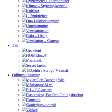
Hygrometer / Thermometer
Klimat – Styrning/kontroll
Kulfilter
Luftfuktighet
Ona Luktborttagning
Uppvärmning
Ventilationskit
Fläkt – Utsug
Ventilation – Slangar
Tält
Growtent
HOMEbox®
Mammoth
Secret Jardin
Tillbehör / Scrog / Växtnät
Odlingsutrustning
Mylar Och Bassängfolie
Måttbägare M.m.
PH – EC-mätare
Plastkrukor, Fat Och Odlingsbrickor
Plantstöd
Skadedjurskontroll
Väskor