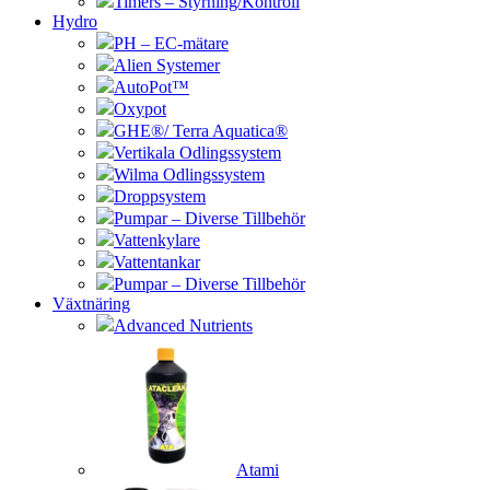
Timers – Styrning/Kontroll
Hydro
PH – EC-mätare
Alien Systemer
AutoPot™
Oxypot
GHE®/ Terra Aquatica®
Vertikala Odlingssystem
Wilma Odlingssystem
Droppsystem
Pumpar – Diverse Tillbehör
Vattenkylare
Vattentankar
Pumpar – Diverse Tillbehör
Växtnäring
Advanced Nutrients
Atami