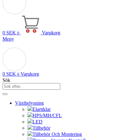
0
SEK
Varukorg
0
Meny
0
SEK
Varukorg
0
Sök
Växtbelysning
Elartiklar
HPS/MH/CFL
LED
Tillbehör
Tillbehör Och Montering