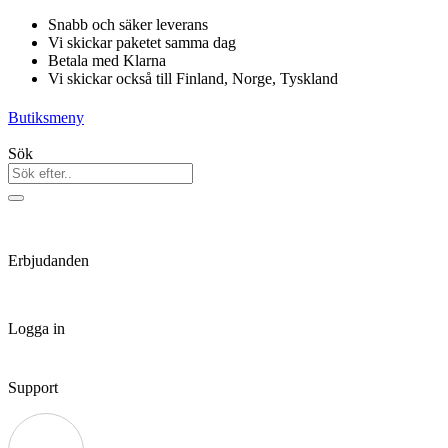
Hoppa
Snabb och säker leverans
till
Vi skickar paketet samma dag
innehåll
Betala med Klarna
Vi skickar också till Finland, Norge, Tyskland
Butiksmeny
Sök
Erbjudanden
Logga in
Support