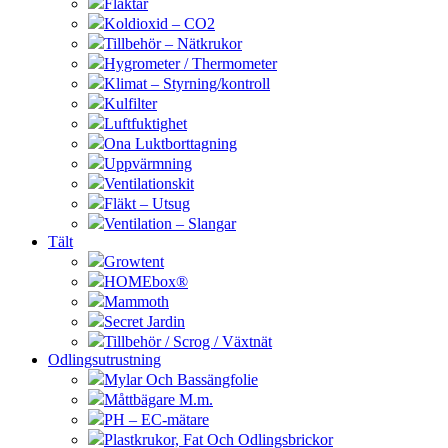
Fläktar
Koldioxid – CO2
Tillbehör – Nätkrukor
Hygrometer / Thermometer
Klimat – Styrning/kontroll
Kulfilter
Luftfuktighet
Ona Luktborttagning
Uppvärmning
Ventilationskit
Fläkt – Utsug
Ventilation – Slangar
Tält
Growtent
HOMEbox®
Mammoth
Secret Jardin
Tillbehör / Scrog / Växtnät
Odlingsutrustning
Mylar Och Bassängfolie
Måttbägare M.m.
PH – EC-mätare
Plastkrukor, Fat Och Odlingsbrickor