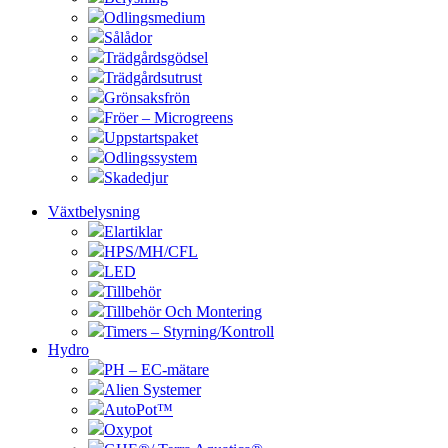
Odlingsmedium
Sålådor
Trädgårdsgödsel
Trädgårdsutrust
Grönsaksfrön
Fröer – Microgreens
Uppstartspaket
Odlingssystem
Skadedjur
Växtbelysning
Elartiklar
HPS/MH/CFL
LED
Tillbehör
Tillbehör Och Montering
Timers – Styrning/Kontroll
Hydro
PH – EC-mätare
Alien Systemer
AutoPot™
Oxypot