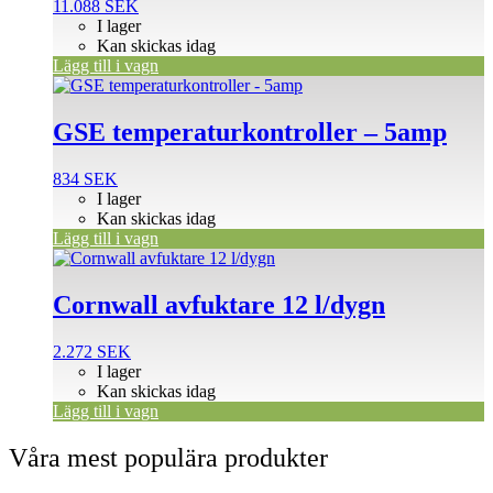
11.088
SEK
I lager
Kan skickas idag
Lägg till i vagn
GSE temperaturkontroller – 5amp
834
SEK
I lager
Kan skickas idag
Lägg till i vagn
Cornwall avfuktare 12 l/dygn
2.272
SEK
I lager
Kan skickas idag
Lägg till i vagn
Våra mest populära produkter