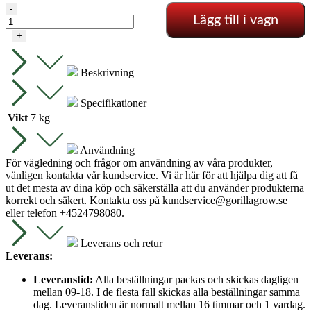
HYDRO
-
Lägg till i vagn
SHOOT
60X60X160
+
CM
GROTELT
mängd
Beskrivning
Specifikationer
Vikt
7 kg
Användning
För vägledning och frågor om användning av våra produkter,
vänligen kontakta vår kundservice. Vi är här för att hjälpa dig att få
ut det mesta av dina köp och säkerställa att du använder produkterna
korrekt och säkert. Kontakta oss på
kundservice@gorillagrow.se
eller telefon +4524798080.
Leverans och retur
Leverans:
Leveranstid:
Alla beställningar packas och skickas dagligen
mellan 09-18. I de flesta fall skickas alla beställningar samma
dag. Leveranstiden är normalt mellan 16 timmar och 1 vardag.