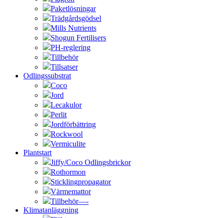
Paketlösningar
Trädgårdsgödsel
Mills Nutrients
Shogun Fertilisers
PH-reglering
Tillbehör
Tillsatser
Odlingssubstrat
Coco
Jord
Lecakulor
Perlit
Jordförbättring
Rockwool
Vermiculite
Plantstart
Jiffy/Coco Odlingsbrickor
Rothormon
Sticklingpropagator
Värmemattor
Tillbehör—-
Klimatanläggning