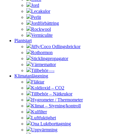
Jord
Lecakulor
Perlit
Jordförbättring
Rockwool
Vermiculite
Plantstart
Jiffy/Coco Odlingsbrickor
Rothormon
Sticklingpropagator
Värmemattor
Tillbehör—-
Klimatanläggning
Fläktar
Koldioxid – CO2
Tillbehör – Nätkrukor
Hygrometer / Thermometer
Klimat – Styrning/kontroll
Kulfilter
Luftfuktighet
Ona Luktborttagning
Uppvärmning