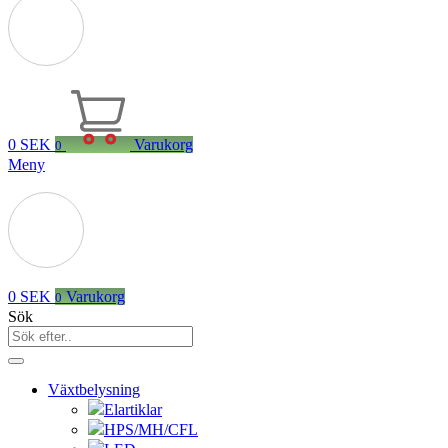
0
SEK
Varukorg
0
Meny
0
SEK
Varukorg
0
Sök
Växtbelysning
Elartiklar
HPS/MH/CFL