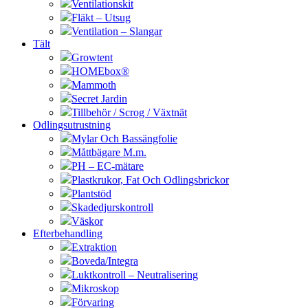
Ventilationskit
Fläkt – Utsug
Ventilation – Slangar
Tält
Growtent
HOMEbox®
Mammoth
Secret Jardin
Tillbehör / Scrog / Växtnät
Odlingsutrustning
Mylar Och Bassängfolie
Måttbägare M.m.
PH – EC-mätare
Plastkrukor, Fat Och Odlingsbrickor
Plantstöd
Skadedjurskontroll
Väskor
Efterbehandling
Extraktion
Boveda/Integra
Luktkontroll – Neutralisering
Mikroskop
Förvaring