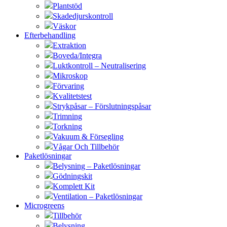
Plantstöd
Skadedjurskontroll
Väskor
Efterbehandling
Extraktion
Boveda/Integra
Luktkontroll – Neutralisering
Mikroskop
Förvaring
Kvalitetstest
Strykpåsar – Förslutningspåsar
Trimning
Torkning
Vakuum & Försegling
Vågar Och Tillbehör
Paketlösningar
Belysning – Paketlösningar
Gödningskit
Komplett Kit
Ventilation – Paketlösningar
Microgreens
Tillbehör
Belysning