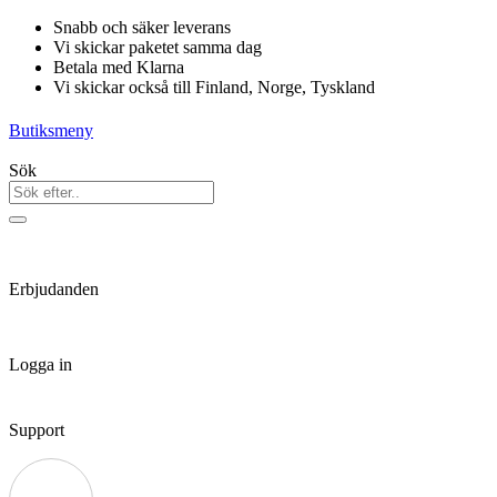
Hoppa
Snabb och säker leverans
till
Vi skickar paketet samma dag
innehåll
Betala med Klarna
Vi skickar också till Finland, Norge, Tyskland
Butiksmeny
Sök
Erbjudanden
Logga in
Support