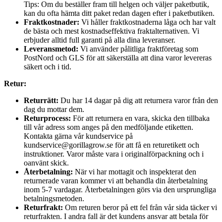
Tips: Om du beställer fram till helgen och väljer paketbutik,
kan du ofta hämta ditt paket redan dagen efter i paketbutiken.
Fraktkostnader:
Vi håller fraktkostnaderna låga och har valt
de bästa och mest kostnadseffektiva fraktalternativen. Vi
erbjuder alltid full garanti på alla dina leveranser.
Leveransmetod:
Vi använder pålitliga fraktföretag som
PostNord och GLS för att säkerställa att dina varor levereras
säkert och i tid.
Retur:
Returrätt:
Du har 14 dagar på dig att returnera varor från den
dag du mottar dem.
Returprocess:
För att returnera en vara, skicka den tillbaka
till vår adress som anges på den medföljande etiketten.
Kontakta gärna vår kundservice på
kundservice@gorillagrow.se för att få en returetikett och
instruktioner. Varor måste vara i originalförpackning och i
oanvänt skick.
Återbetalning:
När vi har mottagit och inspekterat den
returnerade varan kommer vi att behandla din återbetalning
inom 5-7 vardagar. Återbetalningen görs via den ursprungliga
betalningsmetoden.
Returfrakt:
Om returen beror på ett fel från vår sida täcker vi
returfrakten. I andra fall är det kundens ansvar att betala för