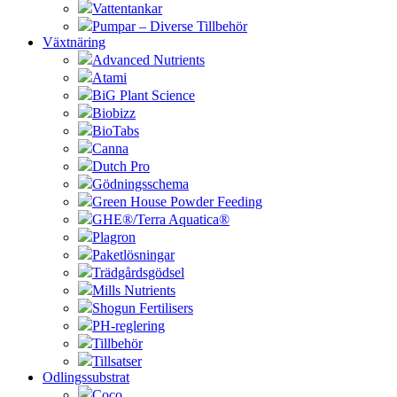
Vattentankar
Pumpar – Diverse Tillbehör
Växtnäring
Advanced Nutrients
Atami
BiG Plant Science
Biobizz
BioTabs
Canna
Dutch Pro
Gödningsschema
Green House Powder Feeding
GHE®/Terra Aquatica®
Plagron
Paketlösningar
Trädgårdsgödsel
Mills Nutrients
Shogun Fertilisers
PH-reglering
Tillbehör
Tillsatser
Odlingssubstrat
Coco