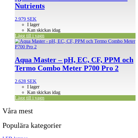
Nutrients
2.979
SEK
I lager
Kan skickas idag
Lägg till i vagn
Aqua Master – pH, EC, CF, PPM och
Termo Combo Meter P700 Pro 2
2.628
SEK
I lager
Kan skickas idag
Lägg till i vagn
Våra mest
Populära kategorier