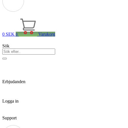
0
SEK
Varukorg
0
Sök
Erbjudanden
Logga in
Support