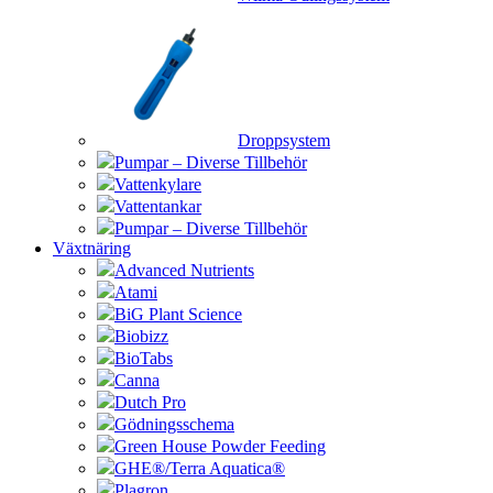
Droppsystem
Pumpar – Diverse Tillbehör
Vattenkylare
Vattentankar
Pumpar – Diverse Tillbehör
Växtnäring
Advanced Nutrients
Atami
BiG Plant Science
Biobizz
BioTabs
Canna
Dutch Pro
Gödningsschema
Green House Powder Feeding
GHE®/Terra Aquatica®
Plagron