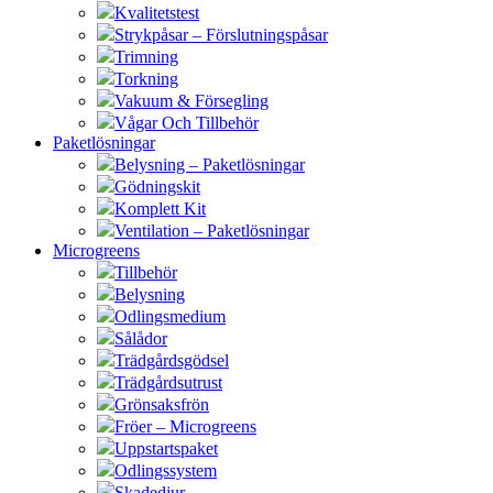
Kvalitetstest
Strykpåsar – Förslutningspåsar
Trimning
Torkning
Vakuum & Försegling
Vågar Och Tillbehör
Paketlösningar
Belysning – Paketlösningar
Gödningskit
Komplett Kit
Ventilation – Paketlösningar
Microgreens
Tillbehör
Belysning
Odlingsmedium
Sålådor
Trädgårdsgödsel
Trädgårdsutrust
Grönsaksfrön
Fröer – Microgreens
Uppstartspaket
Odlingssystem
Skadedjur