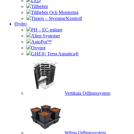
LED
Tillbehör
Tillbehör Och Montering
Timers – Styrning/Kontroll
Hydro
PH – EC-mätare
Alien Systemer
AutoPot™
Oxypot
GHE®/ Terra Aquatica®
Vertikala Odlingssystem
Wilma Odlingssystem