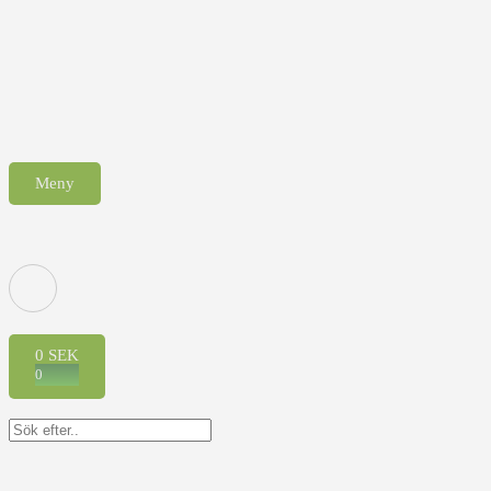
Meny
0
SEK
0