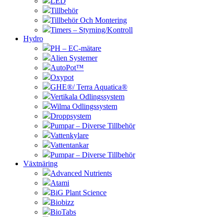
LED
Tillbehör
Tillbehör Och Montering
Timers – Styrning/Kontroll
Hydro
PH – EC-mätare
Alien Systemer
AutoPot™
Oxypot
GHE®/ Terra Aquatica®
Vertikala Odlingssystem
Wilma Odlingssystem
Droppsystem
Pumpar – Diverse Tillbehör
Vattenkylare
Vattentankar
Pumpar – Diverse Tillbehör
Växtnäring
Advanced Nutrients
Atami
BiG Plant Science
Biobizz
BioTabs