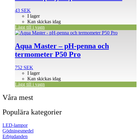
43
SEK
I lager
Kan skickas idag
Lägg till i vagn
Aqua Master – pH-penna och
termometer P50 Pro
752
SEK
I lager
Kan skickas idag
Lägg till i vagn
Våra mest
Populära kategorier
LED-lampor
Gödningsmedel
Erbjudanden