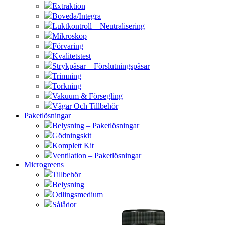
Extraktion
Boveda/Integra
Luktkontroll – Neutralisering
Mikroskop
Förvaring
Kvalitetstest
Strykpåsar – Förslutningspåsar
Trimning
Torkning
Vakuum & Försegling
Vågar Och Tillbehör
Paketlösningar
Belysning – Paketlösningar
Gödningskit
Komplett Kit
Ventilation – Paketlösningar
Microgreens
Tillbehör
Belysning
Odlingsmedium
Sålådor