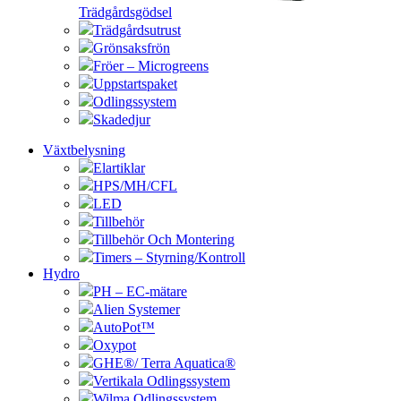
Trädgårdsgödsel
Trädgårdsutrust
Grönsaksfrön
Fröer – Microgreens
Uppstartspaket
Odlingssystem
Skadedjur
Växtbelysning
Elartiklar
HPS/MH/CFL
LED
Tillbehör
Tillbehör Och Montering
Timers – Styrning/Kontroll
Hydro
PH – EC-mätare
Alien Systemer
AutoPot™
Oxypot
GHE®/ Terra Aquatica®
Vertikala Odlingssystem
Wilma Odlingssystem