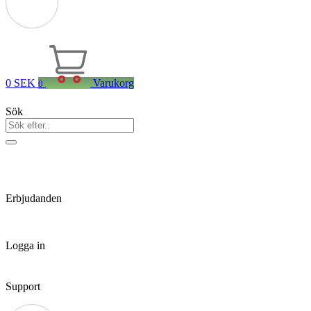
0
SEK
Varukorg
0
Sök
Erbjudanden
Logga in
Support