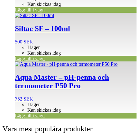
Kan skickas idag
Lägg till i vagn
Siltac SF – 100ml
500
SEK
I lager
Kan skickas idag
Lägg till i vagn
Aqua Master – pH-penna och
termometer P50 Pro
752
SEK
I lager
Kan skickas idag
Lägg till i vagn
Våra mest populära produkter