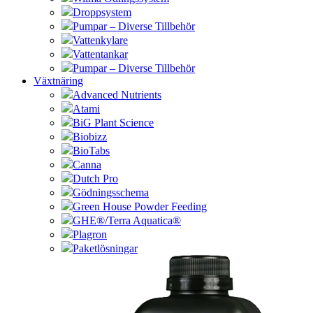
Droppsystem
Pumpar – Diverse Tillbehör
Vattenkylare
Vattentankar
Pumpar – Diverse Tillbehör
Växtnäring
Advanced Nutrients
Atami
BiG Plant Science
Biobizz
BioTabs
Canna
Dutch Pro
Gödningsschema
Green House Powder Feeding
GHE®/Terra Aquatica®
Plagron
Paketlösningar