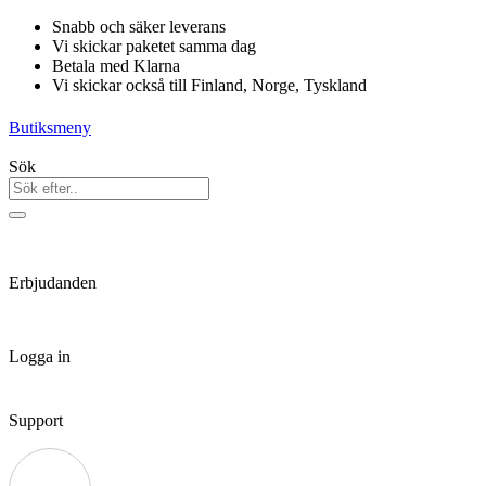
Hoppa
Snabb och säker leverans
till
Vi skickar paketet samma dag
innehåll
Betala med Klarna
Vi skickar också till Finland, Norge, Tyskland
Butiksmeny
Sök
Erbjudanden
Logga in
Support