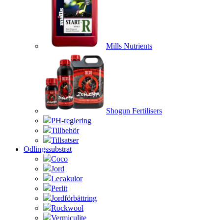
Mills Nutrients
Shogun Fertilisers
PH-reglering
Tillbehör
Tillsatser
Odlingssubstrat
Coco
Jord
Lecakulor
Perlit
Jordförbättring
Rockwool
Vermiculite