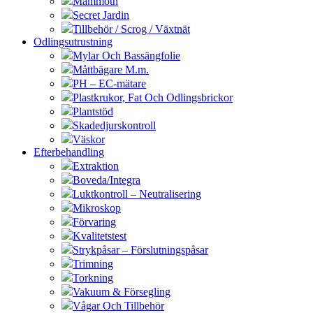
Mammoth
Secret Jardin
Tillbehör / Scrog / Växtnät
Odlingsutrustning
Mylar Och Bassängfolie
Måttbägare M.m.
PH – EC-mätare
Plastkrukor, Fat Och Odlingsbrickor
Plantstöd
Skadedjurskontroll
Väskor
Efterbehandling
Extraktion
Boveda/Integra
Luktkontroll – Neutralisering
Mikroskop
Förvaring
Kvalitetstest
Strykpåsar – Förslutningspåsar
Trimning
Torkning
Vakuum & Försegling
Vågar Och Tillbehör