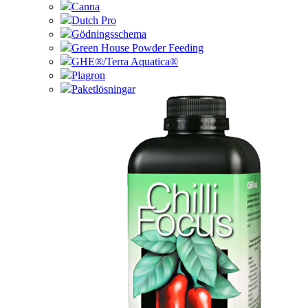
Canna
Dutch Pro
Gödningsschema
Green House Powder Feeding
GHE®/Terra Aquatica®
Plagron
Paketlösningar