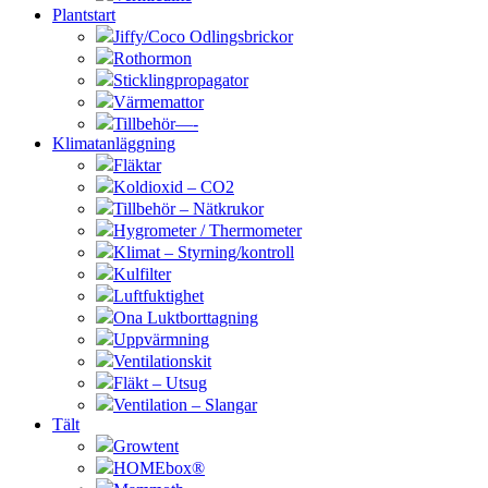
Plantstart
Jiffy/Coco Odlingsbrickor
Rothormon
Sticklingpropagator
Värmemattor
Tillbehör—-
Klimatanläggning
Fläktar
Koldioxid – CO2
Tillbehör – Nätkrukor
Hygrometer / Thermometer
Klimat – Styrning/kontroll
Kulfilter
Luftfuktighet
Ona Luktborttagning
Uppvärmning
Ventilationskit
Fläkt – Utsug
Ventilation – Slangar
Tält
Growtent
HOMEbox®