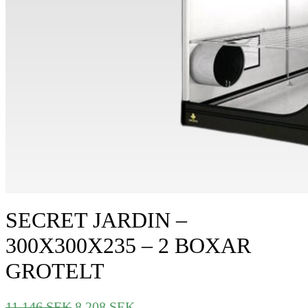
SECRET JARDIN –
300X300X235 – 2 BOXAR
GROTELT
Det
Det
11.146
SEK
8.208
SEK