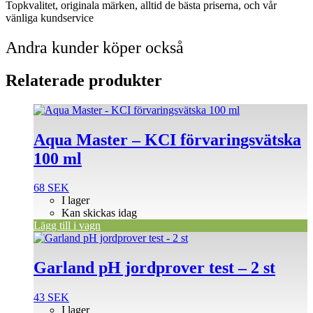
Topkvalitet, originala märken, alltid de bästa priserna, och vår
vänliga kundservice
Andra kunder köper också
Relaterade produkter
Aqua Master – KCI förvaringsvätska
100 ml
68
SEK
I lager
Kan skickas idag
Lägg till i vagn
Garland pH jordprover test – 2 st
43
SEK
I lager