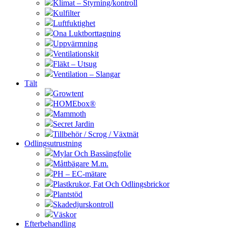
Klimat – Styrning/kontroll
Kulfilter
Luftfuktighet
Ona Luktborttagning
Uppvärmning
Ventilationskit
Fläkt – Utsug
Ventilation – Slangar
Tält
Growtent
HOMEbox®
Mammoth
Secret Jardin
Tillbehör / Scrog / Växtnät
Odlingsutrustning
Mylar Och Bassängfolie
Måttbägare M.m.
PH – EC-mätare
Plastkrukor, Fat Och Odlingsbrickor
Plantstöd
Skadedjurskontroll
Väskor
Efterbehandling