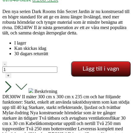
ursprungliga
nuvarande
Den nya serien Dark Rooms från Secret Jardin är nu konstruerad till
priset
priset
en högre standard för att ge en ännu längre livslängd, med mer
var:
är:
robusta hörndelar och tyngre material som är mindre benägna att
11.146 SEK.
8.208 SEK.
rivna. DR240W II är nästa generation av ett av våra mest populära
tält, och samma design återspeglar detta.
I lager
Kan skickas idag
30 dagars returrätt
SECRET
-
Lägg till i vagn
JARDIN
-
+
300X300X235
-
2
Beskrivning
BOXAR
DR300W II mäter 300 cm x 300 cm x 235 cm och har följande
GROTELT
funktioner: Starkt, enkelt att använda takstödssystem som kan stödja
mängd
upp till 40 kg Starkare, starkt reflekterande, ljusfast och tvättbar
Mylar-fodring Nya konstruerade hörndelar som är tre gånger
starkare än tidigare Två tätbara och avtagbara ventilationsflikar 30
cm x 30 cm Kabelåtkomstportar upptill och nertill Två 250 mm
toppventiler Två 250 mm bottenventiler Levereras komplett med