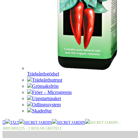
Trädgårdsgödsel
Trädgårdsutrust
Grönsaksfrön
Fröer – Microgreens
Uppstartspaket
Odlingssystem
Skadedjur
TÄLT
SECRET JARDIN
SECRET JARDIN
SECRET JARDIN –
300X300X235 – 2 BOXAR GROTELT