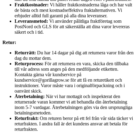
Fraktkostnader:
Vi håller fraktkostnaderna låga och har valt
de bästa och mest kostnadseffektiva fraktalternativen. Vi
erbjuder alltid full garanti på alla dina leveranser.
Leveransmetod:
Vi använder pålitliga fraktföretag som
PostNord och GLS för att säkerställa att dina varor levereras
säkert och i tid.
Retur:
Returrätt:
Du har 14 dagar på dig att returnera varor från den
dag du mottar dem.
Returprocess:
För att returnera en vara, skicka den tillbaka
till vår adress som anges på den medföljande etiketten.
Kontakta gärna vår kundservice på
kundservice@gorillagrow.se för att få en returetikett och
instruktioner. Varor måste vara i originalförpackning och i
oanvänt skick.
Återbetalning:
När vi har mottagit och inspekterat den
returnerade varan kommer vi att behandla din återbetalning
inom 5-7 vardagar. Återbetalningen görs via den ursprungliga
betalningsmetoden.
Returfrakt:
Om returen beror på ett fel från vår sida täcker vi
returfrakten. I andra fall är det kundens ansvar att betala för
returfrakten.