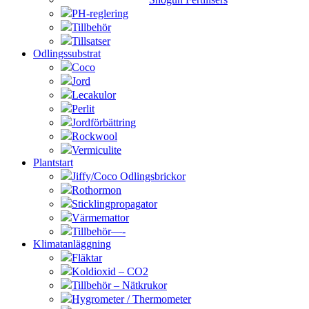
PH-reglering
Tillbehör
Tillsatser
Odlingssubstrat
Coco
Jord
Lecakulor
Perlit
Jordförbättring
Rockwool
Vermiculite
Plantstart
Jiffy/Coco Odlingsbrickor
Rothormon
Sticklingpropagator
Värmemattor
Tillbehör—-
Klimatanläggning
Fläktar
Koldioxid – CO2
Tillbehör – Nätkrukor
Hygrometer / Thermometer