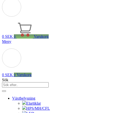
0
SEK
Varukorg
0
Meny
0
SEK
Varukorg
0
Sök
Växtbelysning
Elartiklar
HPS/MH/CFL