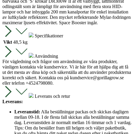
bärväska och ’S’ krokar DR300W II är ett välbyggt, lättmonterat
odlingstält som är lämpligt för användning med flera stora HID-
lampor och har inbyggda 200 mm kanalportar för enkel installation
av luftkylade reflektorer. Den mycket reflekterande Mylar-fodringen
maximerar ljusets effektivitet. Space Booster ingår.
Specifikationer
Vikt
48,5 kg
Användning
För vägledning och frågor om användning av våra produkter,
vänligen kontakta vår kundservice. Vi är här för att hjälpa dig att få
ut det mesta av dina köp och säkerställa att du använder produkterna
korrekt och säkert. Kontakta oss på
kundservice@gorillagrow.se
eller telefon +4524798080.
Leverans och retur
Leverans:
Leveranstid:
Alla beställningar packas och skickas dagligen
mellan 09-18. I de flesta fall skickas alla beställningar samma
dag. Leveranstiden är normalt mellan 16 timmar och 1 vardag.
Tips: Om du beställer fram till helgen och väljer paketbutik,
kan du ofta hämta ditt paket redan dagen efter i paketbutiken.