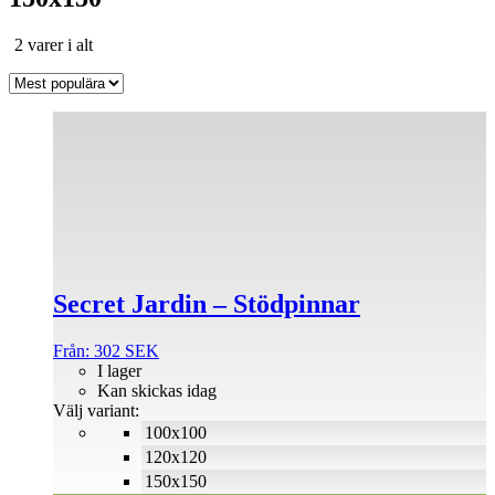
Sortera
2 varer i alt
efter
popularitet
Den
här
produkten
har
flera
varianter.
De
olika
alternativen
Secret Jardin – Stödpinnar
kan
väljas
på
Från:
302
SEK
produktsidan
I lager
Kan skickas idag
Välj variant:
100x100
120x120
150x150