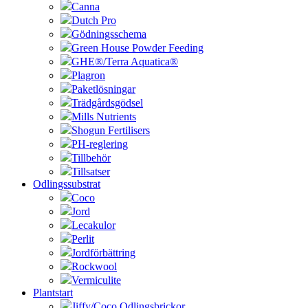
Canna
Dutch Pro
Gödningsschema
Green House Powder Feeding
GHE®/Terra Aquatica®
Plagron
Paketlösningar
Trädgårdsgödsel
Mills Nutrients
Shogun Fertilisers
PH-reglering
Tillbehör
Tillsatser
Odlingssubstrat
Coco
Jord
Lecakulor
Perlit
Jordförbättring
Rockwool
Vermiculite
Plantstart
Jiffy/Coco Odlingsbrickor