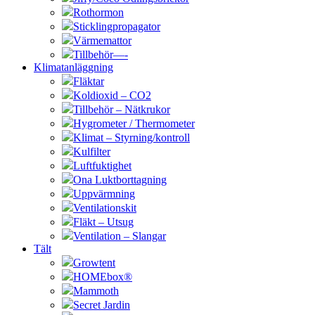
Rothormon
Sticklingpropagator
Värmemattor
Tillbehör—-
Klimatanläggning
Fläktar
Koldioxid – CO2
Tillbehör – Nätkrukor
Hygrometer / Thermometer
Klimat – Styrning/kontroll
Kulfilter
Luftfuktighet
Ona Luktborttagning
Uppvärmning
Ventilationskit
Fläkt – Utsug
Ventilation – Slangar
Tält
Growtent
HOMEbox®
Mammoth
Secret Jardin