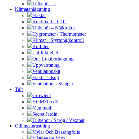
Tillbehör—-
Klimatanläggning
Fläktar
Koldioxid – CO2
Tillbehör – Nätkrukor
Hygrometer / Thermometer
Klimat – Styrning/kontroll
Kulfilter
Luftfuktighet
Ona Luktborttagning
Uppvärmning
Ventilationskit
Fläkt – Utsug
Ventilation – Slangar
Tält
Growtent
HOMEbox®
Mammoth
Secret Jardin
Tillbehör / Scrog / Växtnät
Odlingsutrustning
Mylar Och Bassängfolie
Måttbägare M.m.