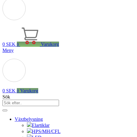
0
SEK
Varukorg
0
Meny
0
SEK
Varukorg
0
Sök
Växtbelysning
Elartiklar
HPS/MH/CFL