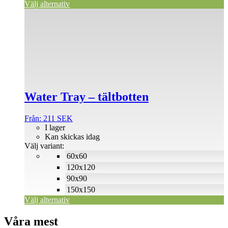
Välj alternativ
Den
här
produkten
har
flera
varianter.
De
olika
alternativen
Water Tray – tältbotten
kan
väljas
på
Från:
211
SEK
produktsidan
I lager
Kan skickas idag
Välj variant:
60x60
120x120
90x90
150x150
Välj alternativ
Våra mest