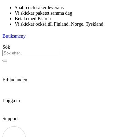
Hoppa
Snabb och säker leverans
till
Vi skickar paketet samma dag
innehåll
Betala med Klarna
Vi skickar också till Finland, Norge, Tyskland
Butiksmeny
Sök
Erbjudanden
Logga in
Support