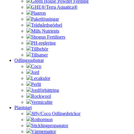
Green House Powder Feeding
GHE®/Terra Aquatica®
Plagron
Paketlösningar
Trädgårdsgödsel
Mills Nutrients
Shogun Fertilisers
PH-reglering
Tillbehör
Tillsatser
Odlingssubstrat
Coco
Jord
Lecakulor
Perlit
Jordförbättring
Rockwool
Vermiculite
Plantstart
Jiffy/Coco Odlingsbrickor
Rothormon
Sticklingpropagator
Värmemattor