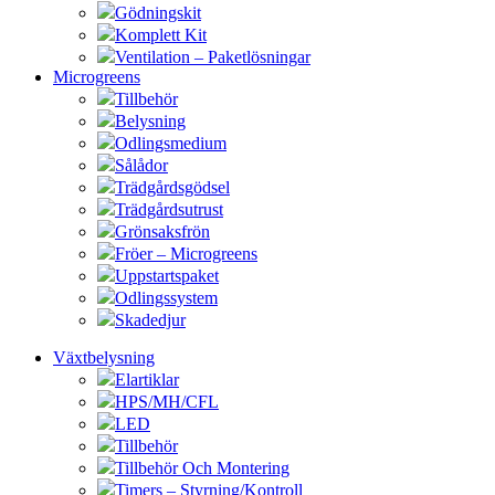
Gödningskit
Komplett Kit
Ventilation – Paketlösningar
Microgreens
Tillbehör
Belysning
Odlingsmedium
Sålådor
Trädgårdsgödsel
Trädgårdsutrust
Grönsaksfrön
Fröer – Microgreens
Uppstartspaket
Odlingssystem
Skadedjur
Växtbelysning
Elartiklar
HPS/MH/CFL
LED
Tillbehör
Tillbehör Och Montering
Timers – Styrning/Kontroll