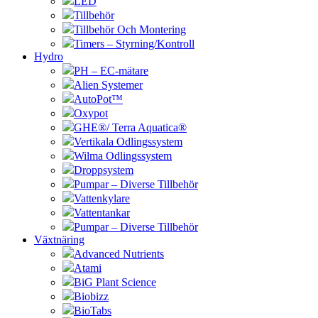
LED
Tillbehör
Tillbehör Och Montering
Timers – Styrning/Kontroll
Hydro
PH – EC-mätare
Alien Systemer
AutoPot™
Oxypot
GHE®/ Terra Aquatica®
Vertikala Odlingssystem
Wilma Odlingssystem
Droppsystem
Pumpar – Diverse Tillbehör
Vattenkylare
Vattentankar
Pumpar – Diverse Tillbehör
Växtnäring
Advanced Nutrients
Atami
BiG Plant Science
Biobizz
BioTabs