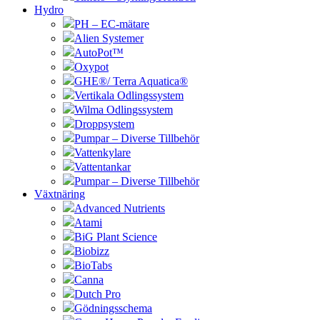
Hydro
PH – EC-mätare
Alien Systemer
AutoPot™
Oxypot
GHE®/ Terra Aquatica®
Vertikala Odlingssystem
Wilma Odlingssystem
Droppsystem
Pumpar – Diverse Tillbehör
Vattenkylare
Vattentankar
Pumpar – Diverse Tillbehör
Växtnäring
Advanced Nutrients
Atami
BiG Plant Science
Biobizz
BioTabs
Canna
Dutch Pro
Gödningsschema