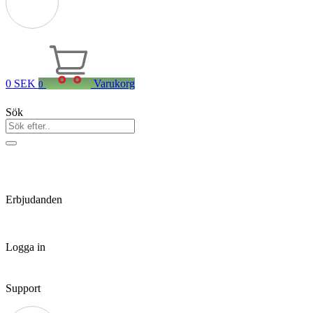
0
SEK
Varukorg
0
Sök
Erbjudanden
Logga in
Support