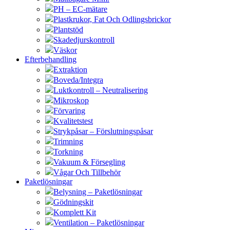
PH – EC-mätare
Plastkrukor, Fat Och Odlingsbrickor
Plantstöd
Skadedjurskontroll
Väskor
Efterbehandling
Extraktion
Boveda/Integra
Luktkontroll – Neutralisering
Mikroskop
Förvaring
Kvalitetstest
Strykpåsar – Förslutningspåsar
Trimning
Torkning
Vakuum & Försegling
Vågar Och Tillbehör
Paketlösningar
Belysning – Paketlösningar
Gödningskit
Komplett Kit
Ventilation – Paketlösningar