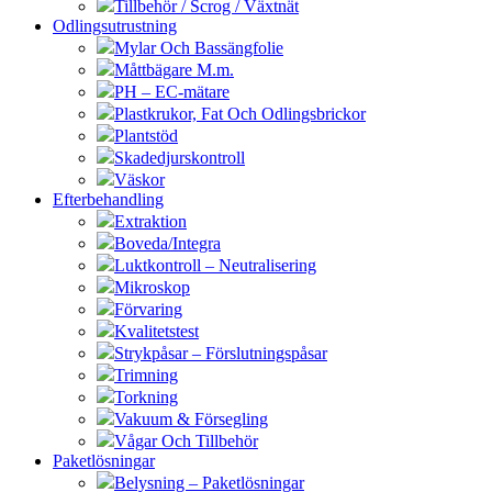
Tillbehör / Scrog / Växtnät
Odlingsutrustning
Mylar Och Bassängfolie
Måttbägare M.m.
PH – EC-mätare
Plastkrukor, Fat Och Odlingsbrickor
Plantstöd
Skadedjurskontroll
Väskor
Efterbehandling
Extraktion
Boveda/Integra
Luktkontroll – Neutralisering
Mikroskop
Förvaring
Kvalitetstest
Strykpåsar – Förslutningspåsar
Trimning
Torkning
Vakuum & Försegling
Vågar Och Tillbehör
Paketlösningar
Belysning – Paketlösningar