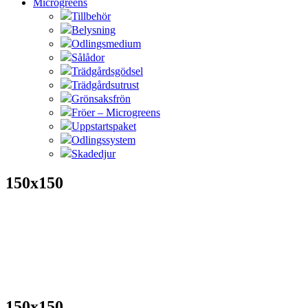
Microgreens
Tillbehör
Belysning
Odlingsmedium
Sålådor
Trädgårdsgödsel
Trädgårdsutrust
Grönsaksfrön
Fröer – Microgreens
Uppstartspaket
Odlingssystem
Skadedjur
150x150
150x150