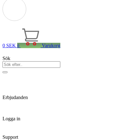
0
SEK
Varukorg
0
Sök
Erbjudanden
Logga in
Support