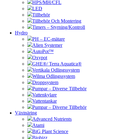
HPS/MH/CFL
LED
Tillbehör
Tillbehör Och Montering
Timers – Styrning/Kontroll
Hydro
PH – EC-mätare
Alien Systemer
AutoPot™
Oxypot
GHE®/ Terra Aquatica®
Vertikala Odlingssystem
Wilma Odlingssystem
Droppsystem
Pumpar – Diverse Tillbehör
Vattenkylare
Vattentankar
Pumpar – Diverse Tillbehör
Växtnäring
Advanced Nutrients
Atami
BiG Plant Science
Biobizz