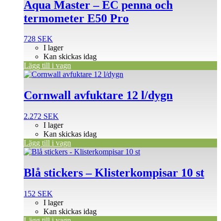
Aqua Master – EC penna och
termometer E50 Pro
728
SEK
I lager
Kan skickas idag
Lägg till i vagn
Cornwall avfuktare 12 l/dygn
2.272
SEK
I lager
Kan skickas idag
Lägg till i vagn
Blå stickers – Klisterkompisar 10 st
152
SEK
I lager
Kan skickas idag
Lägg till i vagn