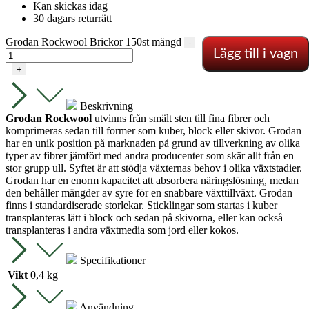
Kan skickas idag
30 dagars returrätt
Grodan Rockwool Brickor 150st mängd
-
Lägg till i vagn
+
Beskrivning
Grodan Rockwool
utvinns från smält sten till fina fibrer och
komprimeras sedan till former som kuber, block eller skivor. Grodan
har en unik position på marknaden på grund av tillverkning av olika
typer av fibrer jämfört med andra producenter som skär allt från en
stor grupp ull. Syftet är att stödja växternas behov i olika växtstadier.
Grodan har en enorm kapacitet att absorbera näringslösning, medan
den behåller mängder av syre för en snabbare växttillväxt. Grodan
finns i standardiserade storlekar. Sticklingar som startas i kuber
transplanteras lätt i block och sedan på skivorna, eller kan också
transplanteras i andra växtmedia som jord eller kokos.
Specifikationer
Vikt
0,4 kg
Användning