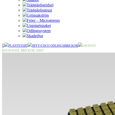
Trädgårdsgödsel
Trädgårdsutrust
Grönsaksfrön
Fröer – Microgreens
Uppstartspaket
Odlingssystem
Skadedjur
PLANTSTART
JIFFY/COCO ODLINGSBRICKOR
GRODAN
ROCKWOOL BRICKOR 150ST