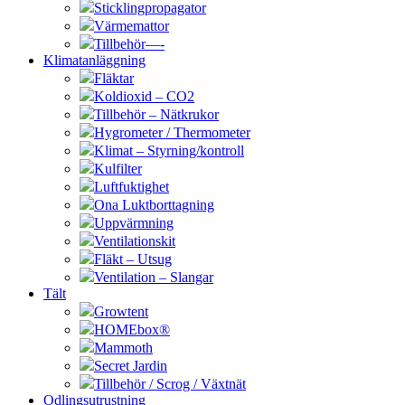
Sticklingpropagator
Värmemattor
Tillbehör—-
Klimatanläggning
Fläktar
Koldioxid – CO2
Tillbehör – Nätkrukor
Hygrometer / Thermometer
Klimat – Styrning/kontroll
Kulfilter
Luftfuktighet
Ona Luktborttagning
Uppvärmning
Ventilationskit
Fläkt – Utsug
Ventilation – Slangar
Tält
Growtent
HOMEbox®
Mammoth
Secret Jardin
Tillbehör / Scrog / Växtnät
Odlingsutrustning