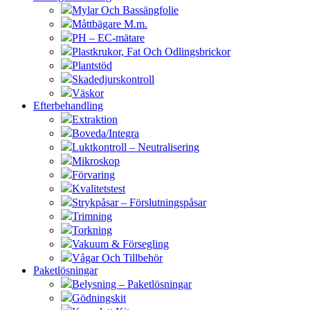
Mylar Och Bassängfolie
Måttbägare M.m.
PH – EC-mätare
Plastkrukor, Fat Och Odlingsbrickor
Plantstöd
Skadedjurskontroll
Väskor
Efterbehandling
Extraktion
Boveda/Integra
Luktkontroll – Neutralisering
Mikroskop
Förvaring
Kvalitetstest
Strykpåsar – Förslutningspåsar
Trimning
Torkning
Vakuum & Försegling
Vågar Och Tillbehör
Paketlösningar
Belysning – Paketlösningar
Gödningskit