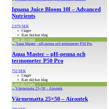
Iguana Juice Bloom 10l – Advanced
Nutrients
2.979
SEK
I lager
Kan skickas idag
Lägg till i vagn
Aqua Master – pH-penna och
termometer P50 Pro
752
SEK
I lager
Kan skickas idag
Lägg till i vagn
Värmematta 25×50 – Airontek