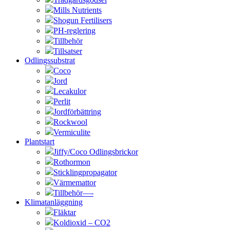
Mills Nutrients
Shogun Fertilisers
PH-reglering
Tillbehör
Tillsatser
Odlingssubstrat
Coco
Jord
Lecakulor
Perlit
Jordförbättring
Rockwool
Vermiculite
Plantstart
Jiffy/Coco Odlingsbrickor
Rothormon
Sticklingpropagator
Värmemattor
Tillbehör—-
Klimatanläggning
Fläktar
Koldioxid – CO2