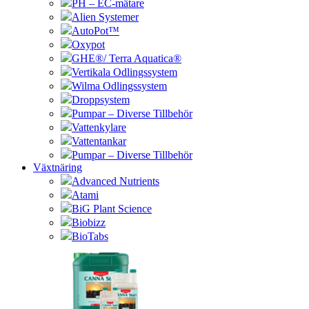
PH – EC-mätare
Alien Systemer
AutoPot™
Oxypot
GHE®/ Terra Aquatica®
Vertikala Odlingssystem
Wilma Odlingssystem
Droppsystem
Pumpar – Diverse Tillbehör
Vattenkylare
Vattentankar
Pumpar – Diverse Tillbehör
Växtnäring
Advanced Nutrients
Atami
BiG Plant Science
Biobizz
BioTabs