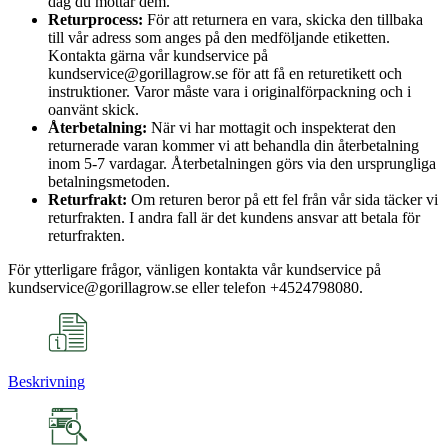
dag du mottar dem.
Returprocess:
För att returnera en vara, skicka den tillbaka
till vår adress som anges på den medföljande etiketten.
Kontakta gärna vår kundservice på
kundservice@gorillagrow.se för att få en returetikett och
instruktioner. Varor måste vara i originalförpackning och i
oanvänt skick.
Återbetalning:
När vi har mottagit och inspekterat den
returnerade varan kommer vi att behandla din återbetalning
inom 5-7 vardagar. Återbetalningen görs via den ursprungliga
betalningsmetoden.
Returfrakt:
Om returen beror på ett fel från vår sida täcker vi
returfrakten. I andra fall är det kundens ansvar att betala för
returfrakten.
För ytterligare frågor, vänligen kontakta vår kundservice på
kundservice@gorillagrow.se eller telefon +4524798080.
Beskrivning