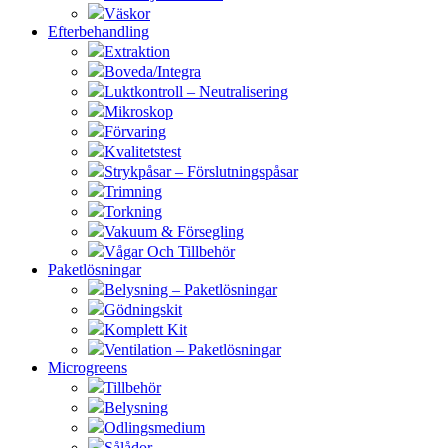
Väskor
Efterbehandling
Extraktion
Boveda/Integra
Luktkontroll – Neutralisering
Mikroskop
Förvaring
Kvalitetstest
Strykpåsar – Förslutningspåsar
Trimning
Torkning
Vakuum & Försegling
Vågar Och Tillbehör
Paketlösningar
Belysning – Paketlösningar
Gödningskit
Komplett Kit
Ventilation – Paketlösningar
Microgreens
Tillbehör
Belysning
Odlingsmedium
Sålådor