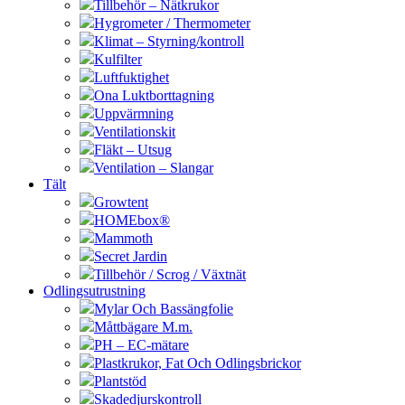
Tillbehör – Nätkrukor
Hygrometer / Thermometer
Klimat – Styrning/kontroll
Kulfilter
Luftfuktighet
Ona Luktborttagning
Uppvärmning
Ventilationskit
Fläkt – Utsug
Ventilation – Slangar
Tält
Growtent
HOMEbox®
Mammoth
Secret Jardin
Tillbehör / Scrog / Växtnät
Odlingsutrustning
Mylar Och Bassängfolie
Måttbägare M.m.
PH – EC-mätare
Plastkrukor, Fat Och Odlingsbrickor
Plantstöd
Skadedjurskontroll