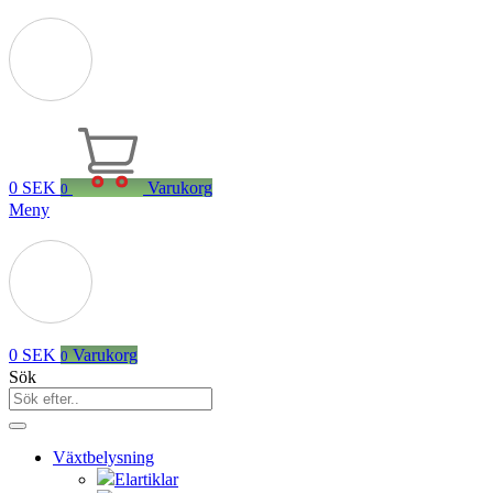
0
SEK
Varukorg
0
Meny
0
SEK
Varukorg
0
Sök
Växtbelysning
Elartiklar