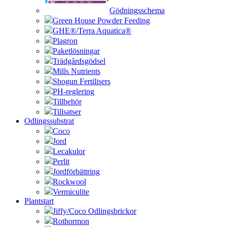
Gödningsschema
Green House Powder Feeding
GHE®/Terra Aquatica®
Plagron
Paketlösningar
Trädgårdsgödsel
Mills Nutrients
Shogun Fertilisers
PH-reglering
Tillbehör
Tillsatser
Odlingssubstrat
Coco
Jord
Lecakulor
Perlit
Jordförbättring
Rockwool
Vermiculite
Plantstart
Jiffy/Coco Odlingsbrickor
Rothormon