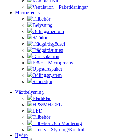
Komplett Kit
Ventilation – Paketlösningar
Microgreens
Tillbehör
Belysning
Odlingsmedium
Sålådor
Trädgårdsgödsel
Trädgårdsutrust
Grönsaksfrön
Fröer – Microgreens
Uppstartspaket
Odlingssystem
Skadedjur
Växtbelysning
Elartiklar
HPS/MH/CFL
LED
Tillbehör
Tillbehör Och Montering
Timers – Styrning/Kontroll
Hydro