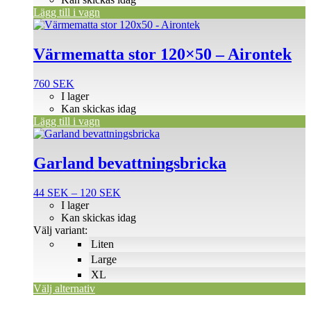
Lägg till i vagn
Värmematta stor 120×50 – Airontek
760
SEK
I lager
Kan skickas idag
Lägg till i vagn
Den
här
produkten
Garland bevattningsbricka
har
flera
Prisintervall:
44
SEK
–
120
SEK
varianter.
44 SEK
I lager
De
till
Kan skickas idag
olika
120 SEK
Välj variant:
alternativen
Liten
kan
väljas
Large
på
XL
produktsidan
Välj alternativ