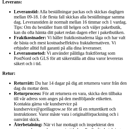
Leverans:
Leveranstid:
Alla beställningar packas och skickas dagligen
mellan 09-18. I de flesta fall skickas alla beställningar samma
dag. Leveranstiden är normalt mellan 16 timmar och 1 vardag.
Tips: Om du beställer fram till helgen och väljer paketbutik,
kan du ofta hämta ditt paket redan dagen efter i paketbutiken.
Fraktkostnader:
Vi håller fraktkostnaderna låga och har valt
de bästa och mest kostnadseffektiva fraktalternativen. Vi
erbjuder alltid full garanti på alla dina leveranser.
Leveransmetod:
Vi använder pålitliga fraktföretag som
PostNord och GLS för att säkerställa att dina varor levereras
säkert och i tid.
Retur:
Returrätt:
Du har 14 dagar på dig att returnera varor från den
dag du mottar dem.
Returprocess:
För att returnera en vara, skicka den tillbaka
till vår adress som anges på den medföljande etiketten.
Kontakta gärna vår kundservice på
kundservice@gorillagrow.se för att få en returetikett och
instruktioner. Varor måste vara i originalförpackning och i
oanvänt skick.
Återbetalning:
När vi har mottagit och inspekterat den