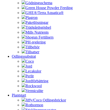
Gödningsschema
Green House Powder Feeding
GHE®/Terra Aquatica®
Plagron
Paketlösningar
Trädgårdsgödsel
Mills Nutrients
Shogun Fertilisers
PH-reglering
Tillbehör
Tillsatser
Odlingssubstrat
Coco
Jord
Lecakulor
Perlit
Jordförbättring
Rockwool
Vermiculite
Plantstart
Jiffy/Coco Odlingsbrickor
Rothormon
Sticklingpropagator