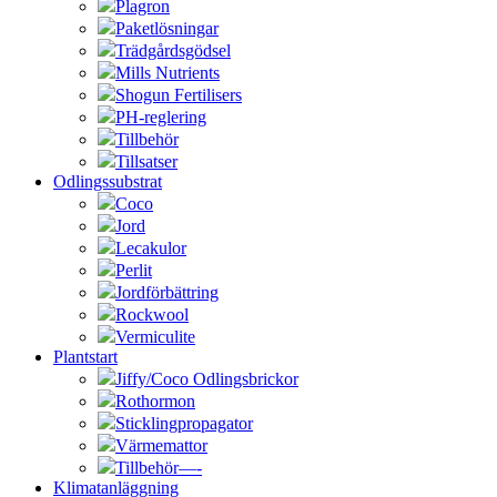
Plagron
Paketlösningar
Trädgårdsgödsel
Mills Nutrients
Shogun Fertilisers
PH-reglering
Tillbehör
Tillsatser
Odlingssubstrat
Coco
Jord
Lecakulor
Perlit
Jordförbättring
Rockwool
Vermiculite
Plantstart
Jiffy/Coco Odlingsbrickor
Rothormon
Sticklingpropagator
Värmemattor
Tillbehör—-
Klimatanläggning