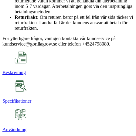
returnerade varan kommer vi att behandla din återbetalning
inom 5-7 vardagar. Återbetalningen görs via den ursprungliga
betalningsmetoden.
Returfrakt:
Om returen beror på ett fel från vår sida täcker vi
returfrakten. I andra fall är det kundens ansvar att betala för
returfrakten.
För ytterligare frågor, vänligen kontakta vår kundservice på
kundservice@gorillagrow.se eller telefon +4524798080.
Beskrivning
Specifikationer
Användning