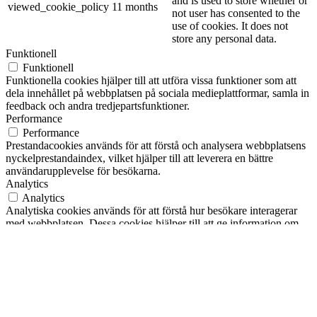
and is used to store whether or
viewed_cookie_policy
11 months
not user has consented to the
use of cookies. It does not
store any personal data.
Funktionell
Funktionell
Funktionella cookies hjälper till att utföra vissa funktioner som att
dela innehållet på webbplatsen på sociala medieplattformar, samla in
feedback och andra tredjepartsfunktioner.
Performance
Performance
Prestandacookies används för att förstå och analysera webbplatsens
nyckelprestandaindex, vilket hjälper till att leverera en bättre
användarupplevelse för besökarna.
Analytics
Analytics
Analytiska cookies används för att förstå hur besökare interagerar
med webbplatsen. Dessa cookies hjälper till att ge information om
mätvärden för antalet besökare, avvisningsfrekvens, trafikkälla, etc.
Annons
Annons
Annonscookies används för att ge besökarna relevanta annonser och
marknadsföringskampanjer. Dessa cookies spårar besökare över
webbplatser och samlar in information för att tillhandahålla
anpassade annonser.