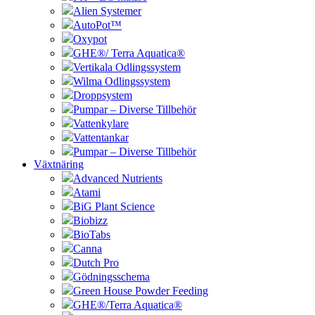
Alien Systemer
AutoPot™
Oxypot
GHE®/ Terra Aquatica®
Vertikala Odlingssystem
Wilma Odlingssystem
Droppsystem
Pumpar – Diverse Tillbehör
Vattenkylare
Vattentankar
Pumpar – Diverse Tillbehör
Växtnäring
Advanced Nutrients
Atami
BiG Plant Science
Biobizz
BioTabs
Canna
Dutch Pro
Gödningsschema
Green House Powder Feeding
GHE®/Terra Aquatica®