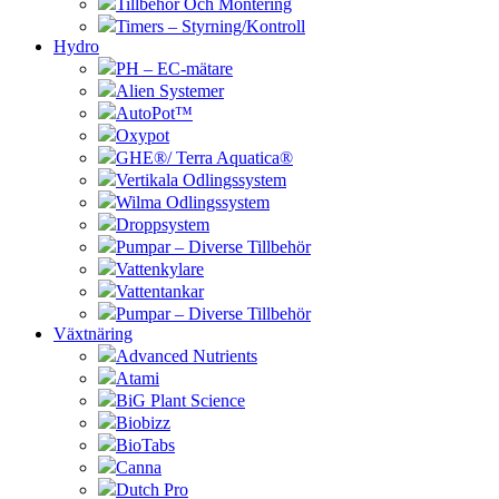
Tillbehör Och Montering
Timers – Styrning/Kontroll
Hydro
PH – EC-mätare
Alien Systemer
AutoPot™
Oxypot
GHE®/ Terra Aquatica®
Vertikala Odlingssystem
Wilma Odlingssystem
Droppsystem
Pumpar – Diverse Tillbehör
Vattenkylare
Vattentankar
Pumpar – Diverse Tillbehör
Växtnäring
Advanced Nutrients
Atami
BiG Plant Science
Biobizz
BioTabs
Canna
Dutch Pro