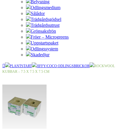
Belysning
Odlingsmedium
Sålådor
Trädgårdsgödsel
Trädgårdsutrust
Grönsaksfrön
Fröer – Microgreens
Uppstartspaket
Odlingssystem
Skadedjur
PLANTSTART
JIFFY/COCO ODLINGSBRICKOR
ROCKWOOL
KUBBAR – 7.5 X 7.5 X 7.5 CM