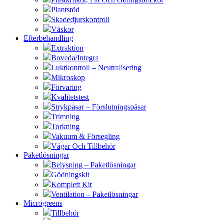
Plantstöd
Skadedjurskontroll
Väskor
Efterbehandling
Extraktion
Boveda/Integra
Luktkontroll – Neutralisering
Mikroskop
Förvaring
Kvalitetstest
Strykpåsar – Förslutningspåsar
Trimning
Torkning
Vakuum & Försegling
Vågar Och Tillbehör
Paketlösningar
Belysning – Paketlösningar
Gödningskit
Komplett Kit
Ventilation – Paketlösningar
Microgreens
Tillbehör