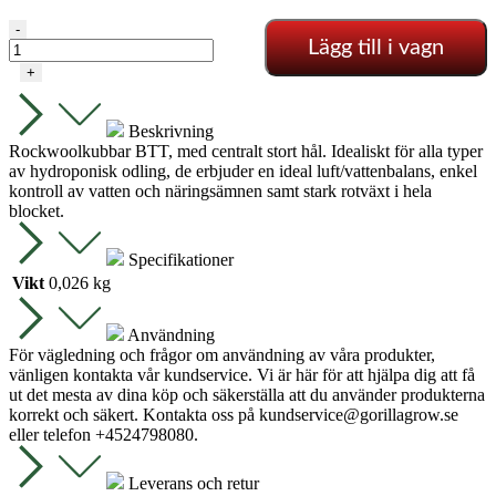
Rockwool
-
Lägg till i vagn
Kubbar
-
+
7.5
X
7.5
Beskrivning
X
Rockwoolkubbar BTT, med centralt stort hål. Idealiskt för alla typer
7.5
av hydroponisk odling, de erbjuder en ideal luft/vattenbalans, enkel
CM
kontroll av vatten och näringsämnen samt stark rotväxt i hela
mängd
blocket.
Specifikationer
Vikt
0,026 kg
Användning
För vägledning och frågor om användning av våra produkter,
vänligen kontakta vår kundservice. Vi är här för att hjälpa dig att få
ut det mesta av dina köp och säkerställa att du använder produkterna
korrekt och säkert. Kontakta oss på
kundservice@gorillagrow.se
eller telefon +4524798080.
Leverans och retur