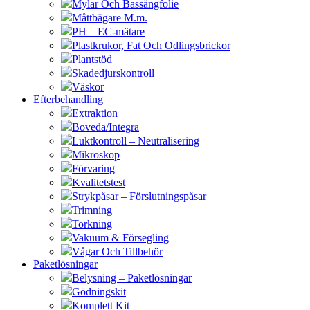
Mylar Och Bassängfolie
Måttbägare M.m.
PH – EC-mätare
Plastkrukor, Fat Och Odlingsbrickor
Plantstöd
Skadedjurskontroll
Väskor
Efterbehandling
Extraktion
Boveda/Integra
Luktkontroll – Neutralisering
Mikroskop
Förvaring
Kvalitetstest
Strykpåsar – Förslutningspåsar
Trimning
Torkning
Vakuum & Försegling
Vågar Och Tillbehör
Paketlösningar
Belysning – Paketlösningar
Gödningskit
Komplett Kit