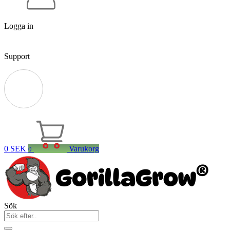
Logga in
Support
0
SEK
Varukorg
0
Sök