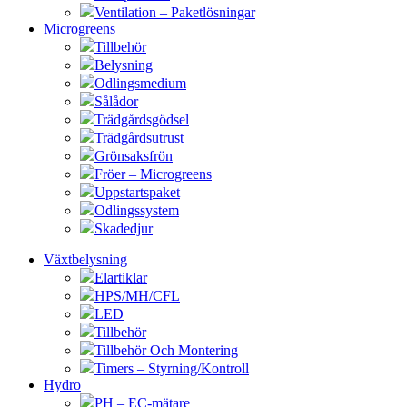
Ventilation – Paketlösningar
Microgreens
Tillbehör
Belysning
Odlingsmedium
Sålådor
Trädgårdsgödsel
Trädgårdsutrust
Grönsaksfrön
Fröer – Microgreens
Uppstartspaket
Odlingssystem
Skadedjur
Växtbelysning
Elartiklar
HPS/MH/CFL
LED
Tillbehör
Tillbehör Och Montering
Timers – Styrning/Kontroll
Hydro
PH – EC-mätare