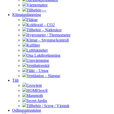
Värmemattor
Tillbehör—-
Klimatanläggning
Fläktar
Koldioxid – CO2
Tillbehör – Nätkrukor
Hygrometer / Thermometer
Klimat – Styrning/kontroll
Kulfilter
Luftfuktighet
Ona Luktborttagning
Uppvärmning
Ventilationskit
Fläkt – Utsug
Ventilation – Slangar
Tält
Growtent
HOMEbox®
Mammoth
Secret Jardin
Tillbehör / Scrog / Växtnät
Odlingsutrustning