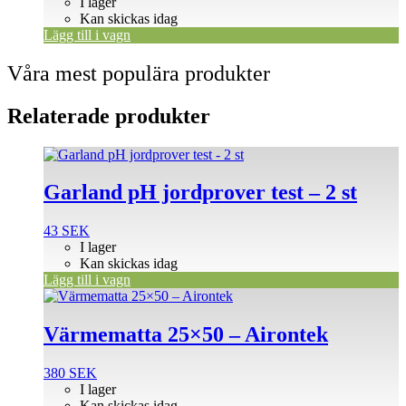
I lager
Kan skickas idag
Lägg till i vagn
Våra mest populära produkter
Relaterade produkter
Garland pH jordprover test – 2 st
43
SEK
I lager
Kan skickas idag
Lägg till i vagn
Värmematta 25×50 – Airontek
380
SEK
I lager
Kan skickas idag