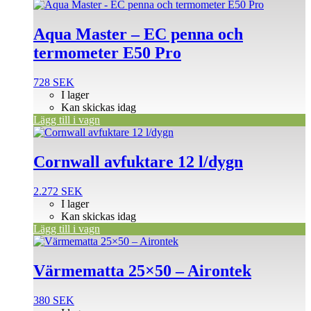
Aqua Master – EC penna och
termometer E50 Pro
728
SEK
I lager
Kan skickas idag
Lägg till i vagn
Cornwall avfuktare 12 l/dygn
2.272
SEK
I lager
Kan skickas idag
Lägg till i vagn
Värmematta 25×50 – Airontek
380
SEK