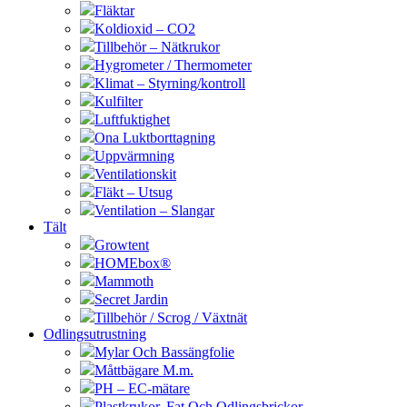
Fläktar
Koldioxid – CO2
Tillbehör – Nätkrukor
Hygrometer / Thermometer
Klimat – Styrning/kontroll
Kulfilter
Luftfuktighet
Ona Luktborttagning
Uppvärmning
Ventilationskit
Fläkt – Utsug
Ventilation – Slangar
Tält
Growtent
HOMEbox®
Mammoth
Secret Jardin
Tillbehör / Scrog / Växtnät
Odlingsutrustning
Mylar Och Bassängfolie
Måttbägare M.m.
PH – EC-mätare
Plastkrukor, Fat Och Odlingsbrickor