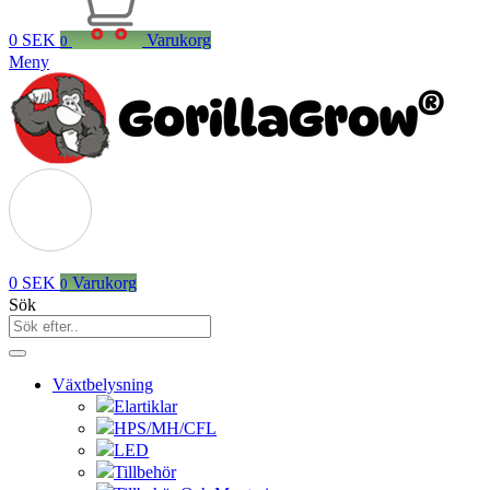
0
SEK
Varukorg
0
Meny
0
SEK
Varukorg
0
Sök
Växtbelysning
Elartiklar
HPS/MH/CFL
LED
Tillbehör