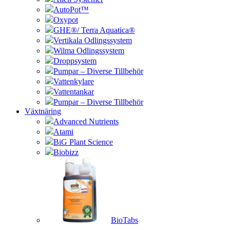
AutoPot™
Oxypot
GHE®/ Terra Aquatica®
Vertikala Odlingssystem
Wilma Odlingssystem
Droppsystem
Pumpar – Diverse Tillbehör
Vattenkylare
Vattentankar
Pumpar – Diverse Tillbehör
Växtnäring
Advanced Nutrients
Atami
BiG Plant Science
Biobizz
BioTabs