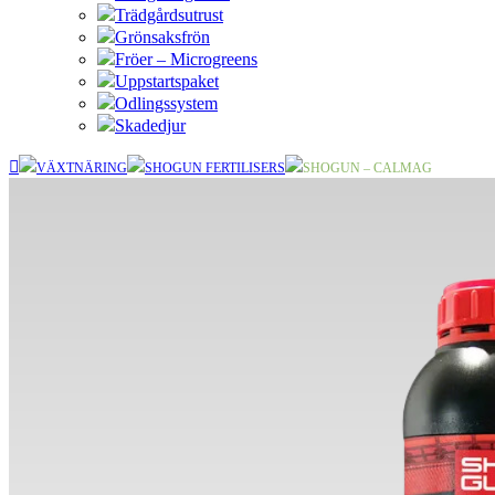
Trädgårdsutrust
Grönsaksfrön
Fröer – Microgreens
Uppstartspaket
Odlingssystem
Skadedjur
VÄXTNÄRING
SHOGUN FERTILISERS
SHOGUN – CALMAG