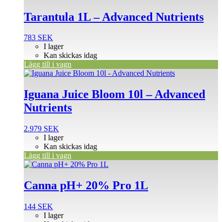
Tarantula 1L – Advanced Nutrients
783
SEK
I lager
Kan skickas idag
Lägg till i vagn
Iguana Juice Bloom 10l – Advanced
Nutrients
2.979
SEK
I lager
Kan skickas idag
Lägg till i vagn
Canna pH+ 20% Pro 1L
144
SEK
I lager