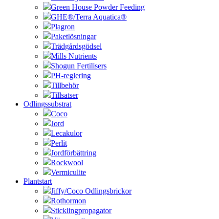
Green House Powder Feeding
GHE®/Terra Aquatica®
Plagron
Paketlösningar
Trädgårdsgödsel
Mills Nutrients
Shogun Fertilisers
PH-reglering
Tillbehör
Tillsatser
Odlingssubstrat
Coco
Jord
Lecakulor
Perlit
Jordförbättring
Rockwool
Vermiculite
Plantstart
Jiffy/Coco Odlingsbrickor
Rothormon
Sticklingpropagator