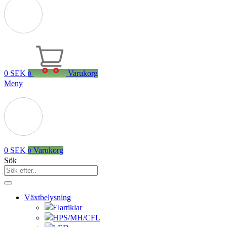
0
SEK
Varukorg
0
Meny
0
SEK
Varukorg
0
Sök
Växtbelysning
Elartiklar
HPS/MH/CFL