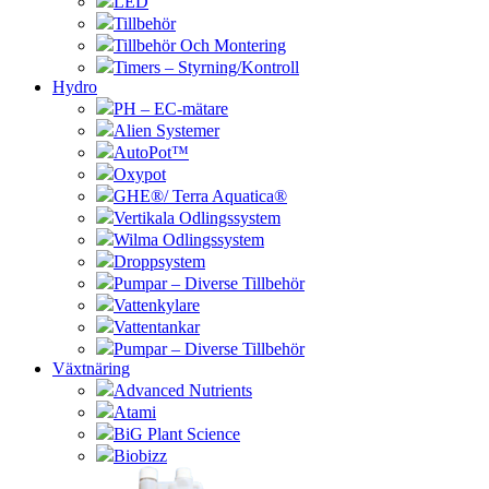
LED
Tillbehör
Tillbehör Och Montering
Timers – Styrning/Kontroll
Hydro
PH – EC-mätare
Alien Systemer
AutoPot™
Oxypot
GHE®/ Terra Aquatica®
Vertikala Odlingssystem
Wilma Odlingssystem
Droppsystem
Pumpar – Diverse Tillbehör
Vattenkylare
Vattentankar
Pumpar – Diverse Tillbehör
Växtnäring
Advanced Nutrients
Atami
BiG Plant Science
Biobizz