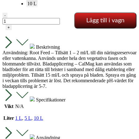
10 L
SHOGUN
-
Lägg till i vagn
-
CalMag
+
mängd
Beskrivning
Användning: Root Feed – Tillsätt 1 – 2 ml/L till din näringsreservoar
eller vattenkanna. Används under hela den vegetativa fasen och
blommande tillväxt. Bladapplicering – CalMag kan användas som
bladfoder för att rätta till brister i samband med dålig etablering eller
miljöproblem. Tillsätt 15 ml/L och spraya på bladen. Spraya en gång
i veckan tills problemet är löst. Det rekommenderade pH-värdet för
bladapplicering är 5-7.
Specifikationer
Vikt
N/A
Liter
1 L
,
5 L
,
10 L
Användning