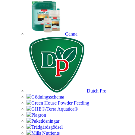
Canna
Dutch Pro
Gödningsschema
Green House Powder Feeding
GHE®/Terra Aquatica®
Plagron
Paketlösningar
Trädgårdsgödsel
Mills Nutrients