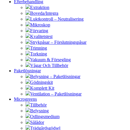
Efterbehandling
Extraktion
Boveda/Integra
Luktkontroll – Neutralisering
Mikroskop
Förvaring
Kvalitetstest
Strykpåsar – Förslutningspåsar
Trimning
Torkning
Vakuum & Försegling
Vågar Och Tillbehör
Paketlösningar
Belysning – Paketlösningar
Gödningskit
Komplett Kit
Ventilation – Paketlösningar
Microgreens
Tillbehör
Belysning
Odlingsmedium
Sålådor
Trädgårdsgödsel