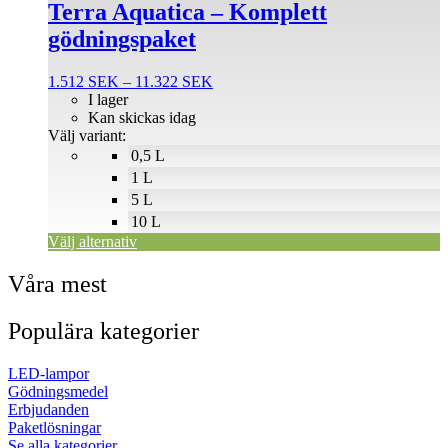
produkten
Terra Aquatica – Komplett
har
gödningspaket
flera
varianter.
De
Prisintervall:
1.512
SEK
–
11.322
SEK
olika
1.512 SEK
I lager
alternativen
till
Kan skickas idag
kan
11.322 SEK
Välj variant:
väljas
0,5 L
på
1 L
produktsidan
5 L
10 L
Välj alternativ
Våra mest
Populära kategorier
LED-lampor
Gödningsmedel
Erbjudanden
Paketlösningar
Se alla kategorier