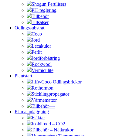
Shogun Fertilisers
PH-reglering
Tillbehör
Tillsatser
Odlingssubstrat
Coco
Jord
Lecakulor
Perlit
Jordförbättring
Rockwool
Vermiculite
Plantstart
Jiffy/Coco Odlingsbrickor
Rothormon
Sticklingpropagator
Värmemattor
Tillbehör—-
Klimatanläggning
Fläktar
Koldioxid – CO2
Tillbehör – Nätkrukor
Hygrometer / Thermometer