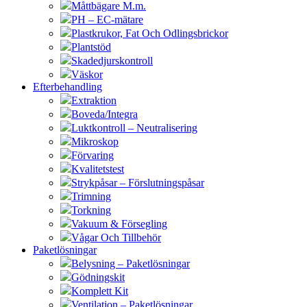
Måttbägare M.m.
PH – EC-mätare
Plastkrukor, Fat Och Odlingsbrickor
Plantstöd
Skadedjurskontroll
Väskor
Efterbehandling
Extraktion
Boveda/Integra
Luktkontroll – Neutralisering
Mikroskop
Förvaring
Kvalitetstest
Strykpåsar – Förslutningspåsar
Trimning
Torkning
Vakuum & Försegling
Vågar Och Tillbehör
Paketlösningar
Belysning – Paketlösningar
Gödningskit
Komplett Kit
Ventilation – Paketlösningar