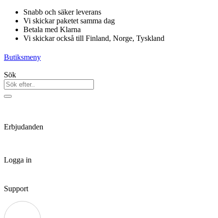
Hoppa
Snabb och säker leverans
till
Vi skickar paketet samma dag
innehåll
Betala med Klarna
Vi skickar också till Finland, Norge, Tyskland
Butiksmeny
Sök
Erbjudanden
Logga in
Support