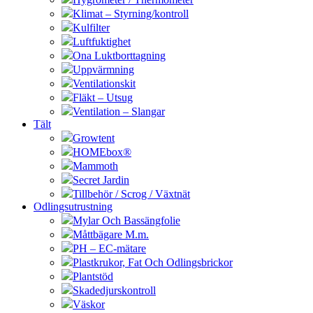
Klimat – Styrning/kontroll
Kulfilter
Luftfuktighet
Ona Luktborttagning
Uppvärmning
Ventilationskit
Fläkt – Utsug
Ventilation – Slangar
Tält
Growtent
HOMEbox®
Mammoth
Secret Jardin
Tillbehör / Scrog / Växtnät
Odlingsutrustning
Mylar Och Bassängfolie
Måttbägare M.m.
PH – EC-mätare
Plastkrukor, Fat Och Odlingsbrickor
Plantstöd
Skadedjurskontroll
Väskor