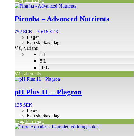
Lägg till i vagn
Den
här
produkten
Piranha – Advanced Nutrients
har
flera
Prisintervall:
752
SEK
–
5.616
SEK
varianter.
752 SEK
I lager
De
till
Kan skickas idag
olika
5.616 SEK
Välj variant:
alternativen
1 L
kan
väljas
5 L
på
10 L
produktsidan
Välj alternativ
pH Plus 1L – Plagron
135
SEK
I lager
Kan skickas idag
Lägg till i vagn
Den
här