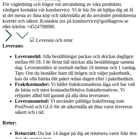
För vägledning och frågor om användning av våra produkter,
vänligen kontakta vår kundservice. Vi är här för att hjälpa dig att få
ut det mesta av dina köp och säkerställa att du använder produkterna
korrekt och säkert. Kontakta oss på
kundservice@gorillagrow.se
eller telefon +4524798080.
Leverans och retur
Leverans:
Leveranstid:
Alla beställningar packas och skickas dagligen
mellan 09-18. I de flesta fall skickas alla beställningar samma
dag. Leveranstiden är normalt mellan 16 timmar och 1 vardag.
Tips: Om du beställer fram till helgen och väljer paketbutik,
kan du ofta hämta ditt paket redan dagen efter i paketbutiken.
Fraktkostnader:
Vi håller fraktkostnaderna låga och har valt
de bästa och mest kostnadseffektiva fraktalternativen. Vi
erbjuder alltid full garanti på alla dina leveranser.
Leveransmetod:
Vi använder pålitliga fraktföretag som
PostNord och GLS för att säkerställa att dina varor levereras
säkert och i tid.
Retur:
Returrätt:
Du har 14 dagar på dig att returnera varor från den
dag du mottar dem.