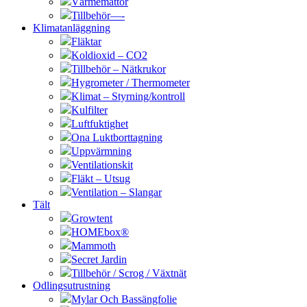
Värmemattor
Tillbehör—-
Klimatanläggning
Fläktar
Koldioxid – CO2
Tillbehör – Nätkrukor
Hygrometer / Thermometer
Klimat – Styrning/kontroll
Kulfilter
Luftfuktighet
Ona Luktborttagning
Uppvärmning
Ventilationskit
Fläkt – Utsug
Ventilation – Slangar
Tält
Growtent
HOMEbox®
Mammoth
Secret Jardin
Tillbehör / Scrog / Växtnät
Odlingsutrustning
Mylar Och Bassängfolie