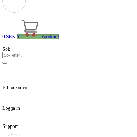
0
SEK
Varukorg
0
Sök
Erbjudanden
Logga in
Support