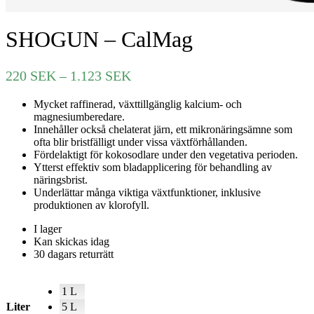
SHOGUN – CalMag
Prisintervall:
220
SEK
–
1.123
SEK
220 SEK
Mycket raffinerad, växttillgänglig kalcium- och
till
magnesiumberedare.
1.123 SEK
Innehåller också chelaterat järn, ett mikronäringsämne som
ofta blir bristfälligt under vissa växtförhållanden.
Fördelaktigt för kokosodlare under den vegetativa perioden.
Ytterst effektiv som bladapplicering för behandling av
näringsbrist.
Underlättar många viktiga växtfunktioner, inklusive
produktionen av klorofyll.
I lager
Kan skickas idag
30 dagars returrätt
1 L
Liter
5 L