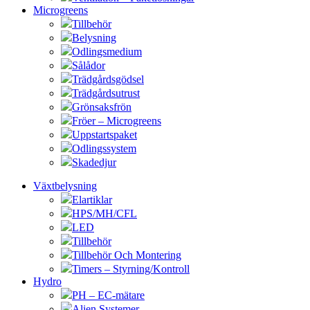
Microgreens
Tillbehör
Belysning
Odlingsmedium
Sålådor
Trädgårdsgödsel
Trädgårdsutrust
Grönsaksfrön
Fröer – Microgreens
Uppstartspaket
Odlingssystem
Skadedjur
Växtbelysning
Elartiklar
HPS/MH/CFL
LED
Tillbehör
Tillbehör Och Montering
Timers – Styrning/Kontroll
Hydro
PH – EC-mätare
Alien Systemer