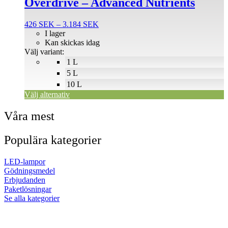
Overdrive – Advanced Nutrients
har
flera
Prisintervall:
426
SEK
–
3.184
SEK
varianter.
426 SEK
I lager
De
till
Kan skickas idag
olika
3.184 SEK
Välj variant:
alternativen
1 L
kan
väljas
5 L
på
10 L
produktsidan
Välj alternativ
Våra mest
Populära kategorier
LED-lampor
Gödningsmedel
Erbjudanden
Paketlösningar
Se alla kategorier