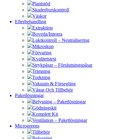
Plantstöd
Skadedjurskontroll
Väskor
Efterbehandling
Extraktion
Boveda/Integra
Luktkontroll – Neutralisering
Mikroskop
Förvaring
Kvalitetstest
Strykpåsar – Förslutningspåsar
Trimning
Torkning
Vakuum & Försegling
Vågar Och Tillbehör
Paketlösningar
Belysning – Paketlösningar
Gödningskit
Komplett Kit
Ventilation – Paketlösningar
Microgreens
Tillbehör
Belysning