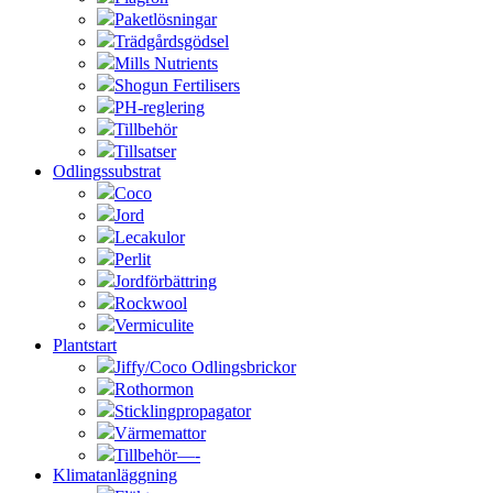
Paketlösningar
Trädgårdsgödsel
Mills Nutrients
Shogun Fertilisers
PH-reglering
Tillbehör
Tillsatser
Odlingssubstrat
Coco
Jord
Lecakulor
Perlit
Jordförbättring
Rockwool
Vermiculite
Plantstart
Jiffy/Coco Odlingsbrickor
Rothormon
Sticklingpropagator
Värmemattor
Tillbehör—-
Klimatanläggning