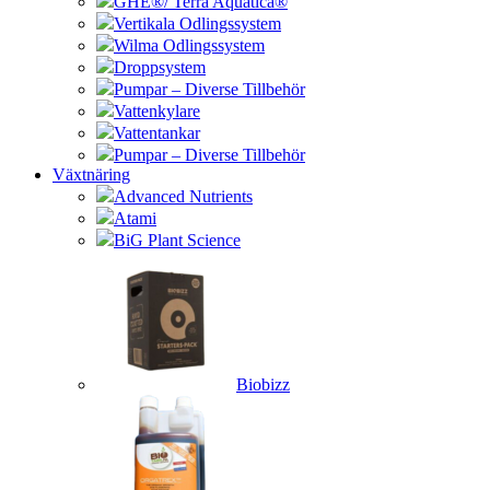
GHE®/ Terra Aquatica®
Vertikala Odlingssystem
Wilma Odlingssystem
Droppsystem
Pumpar – Diverse Tillbehör
Vattenkylare
Vattentankar
Pumpar – Diverse Tillbehör
Växtnäring
Advanced Nutrients
Atami
BiG Plant Science
Biobizz