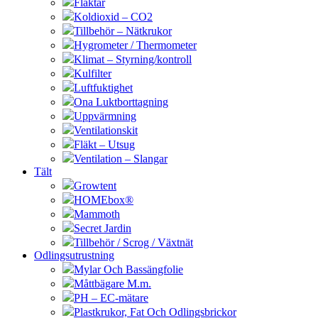
Fläktar
Koldioxid – CO2
Tillbehör – Nätkrukor
Hygrometer / Thermometer
Klimat – Styrning/kontroll
Kulfilter
Luftfuktighet
Ona Luktborttagning
Uppvärmning
Ventilationskit
Fläkt – Utsug
Ventilation – Slangar
Tält
Growtent
HOMEbox®
Mammoth
Secret Jardin
Tillbehör / Scrog / Växtnät
Odlingsutrustning
Mylar Och Bassängfolie
Måttbägare M.m.
PH – EC-mätare
Plastkrukor, Fat Och Odlingsbrickor