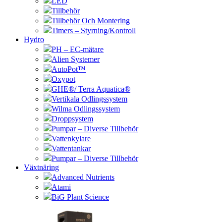
LED
Tillbehör
Tillbehör Och Montering
Timers – Styrning/Kontroll
Hydro
PH – EC-mätare
Alien Systemer
AutoPot™
Oxypot
GHE®/ Terra Aquatica®
Vertikala Odlingssystem
Wilma Odlingssystem
Droppsystem
Pumpar – Diverse Tillbehör
Vattenkylare
Vattentankar
Pumpar – Diverse Tillbehör
Växtnäring
Advanced Nutrients
Atami
BiG Plant Science