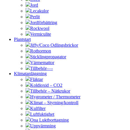
Jord
Lecakulor
Perlit
Jordförbättring
Rockwool
Vermiculite
Plantstart
Jiffy/Coco Odlingsbrickor
Rothormon
Sticklingpropagator
Värmemattor
Tillbehör—-
Klimatanläggning
Fläktar
Koldioxid – CO2
Tillbehör – Nätkrukor
Hygrometer / Thermometer
Klimat – Styrning/kontroll
Kulfilter
Luftfuktighet
Ona Luktborttagning
Uppvärmning