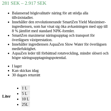
Prisintervall:
281
SEK
–
2.917
SEK
281 SEK
Balanserad högkvalitativ näring för att stödja alla
till
tillväxtstadier.
2.917 SEK
Innehåller den revolutionerande SmartZen Yield Maximiser-
ingrediensen, som har visat sig öka avkastningen med upp till
8 % jämfört med standard NPK-formler.
SmartZen maximerar näringsupptag och transport för
överlägsen växtprestation.
Innehåller ingrediensen AquaZen Slow Water för överlägsen
mediefuktighet.
AquaZen leder till förbättrad rotutveckling, mindre slöseri och
högre näringsupptagningspotential.
I lager
Kan skickas idag
30 dagars returrätt
1 L
5 L
Liter
10 L
25L