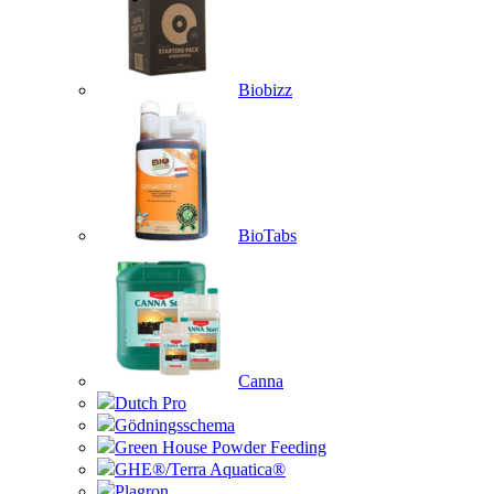
Biobizz
BioTabs
Canna
Dutch Pro
Gödningsschema
Green House Powder Feeding
GHE®/Terra Aquatica®
Plagron