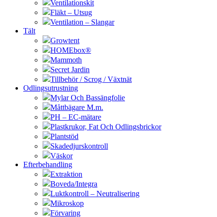
Ventilationskit
Fläkt – Utsug
Ventilation – Slangar
Tält
Growtent
HOMEbox®
Mammoth
Secret Jardin
Tillbehör / Scrog / Växtnät
Odlingsutrustning
Mylar Och Bassängfolie
Måttbägare M.m.
PH – EC-mätare
Plastkrukor, Fat Och Odlingsbrickor
Plantstöd
Skadedjurskontroll
Väskor
Efterbehandling
Extraktion
Boveda/Integra
Luktkontroll – Neutralisering
Mikroskop
Förvaring