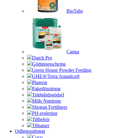
BioTabs
Canna
Dutch Pro
Gödningsschema
Green House Powder Feeding
GHE®/Terra Aquatica®
Plagron
Paketlösningar
Trädgårdsgödsel
Mills Nutrients
Shogun Fertilisers
PH-reglering
Tillbehör
Tillsatser
Odlingssubstrat
Coco