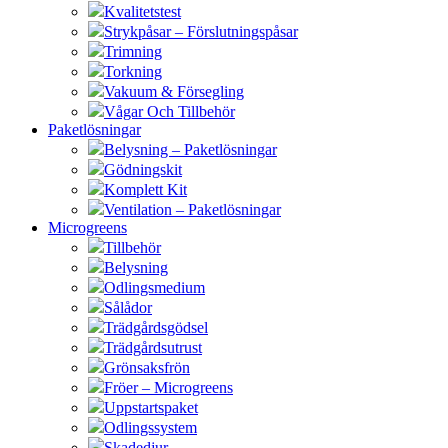
Kvalitetstest
Strykpåsar – Förslutningspåsar
Trimning
Torkning
Vakuum & Försegling
Vågar Och Tillbehör
Paketlösningar
Belysning – Paketlösningar
Gödningskit
Komplett Kit
Ventilation – Paketlösningar
Microgreens
Tillbehör
Belysning
Odlingsmedium
Sålådor
Trädgårdsgödsel
Trädgårdsutrust
Grönsaksfrön
Fröer – Microgreens
Uppstartspaket
Odlingssystem
Skadedjur