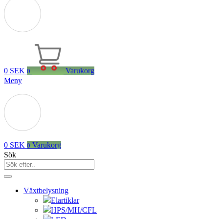
0
SEK
Varukorg
0
Meny
0
SEK
Varukorg
0
Sök
Växtbelysning
Elartiklar
HPS/MH/CFL