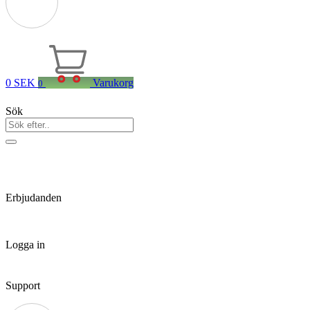
0
SEK
Varukorg
0
Sök
Erbjudanden
Logga in
Support