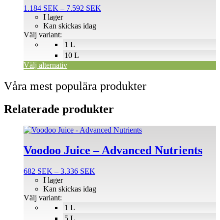
flera
Prisintervall:
1.184
SEK
–
7.592
SEK
varianter.
1.184 SEK
I lager
De
till
Kan skickas idag
olika
7.592 SEK
Välj variant:
alternativen
1 L
kan
väljas
10 L
på
Välj alternativ
produktsidan
Våra mest populära produkter
Relaterade produkter
Den
här
produkten
Voodoo Juice – Advanced Nutrients
har
flera
Prisintervall:
682
SEK
–
3.336
SEK
varianter.
682 SEK
I lager
De
till
Kan skickas idag
olika
3.336 SEK
Välj variant:
alternativen
1 L
kan
väljas
5 L