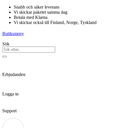
Hoppa
Snabb och säker leverans
till
Vi skickar paketet samma dag
innehåll
Betala med Klarna
Vi skickar också till Finland, Norge, Tyskland
Butiksmeny
Sök
Erbjudanden
Logga in
Support