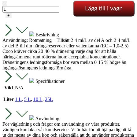
SHOGUN
-
Lägg till i vagn
-
Samurai
+
Coco
A+B
mängd
Beskrivning
Användning: Rotmatning – Tillsätt 2-4 ml/L av del A och 2-4 ml/L
av del B till din näringsreservoar eller vattenkanna (EC – 1,0-2,5).
Coco kräver cirka 20-40 % dränering varje dag för att hålla
näringsämnena runt rötterna inom acceptabla koncentrationer.
Dräneringens ledningsförmåga bör vara mellan 0-15 % högre än
ingångslösningens ledningsförmåga.
Specifikationer
Vikt
N/A
Liter
1 L
,
5 L
,
10 L
,
25L
Användning
För vägledning och frågor om användning av våra produkter,
vänligen kontakta vår kundservice. Vi är här för att hjälpa dig att få
ut det mesta av dina köp och säkerställa att du använder produkterna