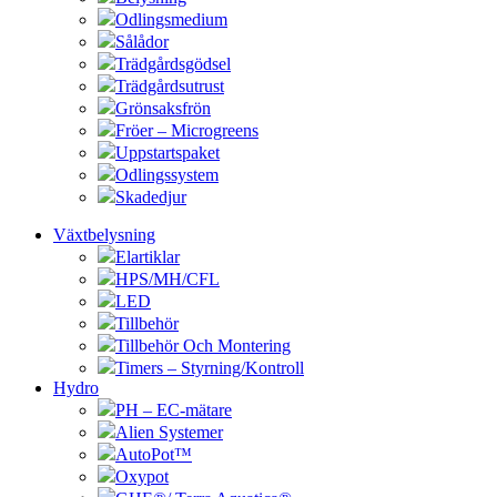
Odlingsmedium
Sålådor
Trädgårdsgödsel
Trädgårdsutrust
Grönsaksfrön
Fröer – Microgreens
Uppstartspaket
Odlingssystem
Skadedjur
Växtbelysning
Elartiklar
HPS/MH/CFL
LED
Tillbehör
Tillbehör Och Montering
Timers – Styrning/Kontroll
Hydro
PH – EC-mätare
Alien Systemer
AutoPot™
Oxypot