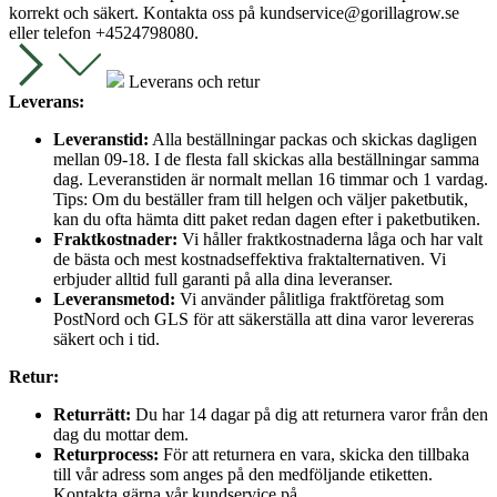
korrekt och säkert. Kontakta oss på
kundservice@gorillagrow.se
eller telefon +4524798080.
Leverans och retur
Leverans:
Leveranstid:
Alla beställningar packas och skickas dagligen
mellan 09-18. I de flesta fall skickas alla beställningar samma
dag. Leveranstiden är normalt mellan 16 timmar och 1 vardag.
Tips: Om du beställer fram till helgen och väljer paketbutik,
kan du ofta hämta ditt paket redan dagen efter i paketbutiken.
Fraktkostnader:
Vi håller fraktkostnaderna låga och har valt
de bästa och mest kostnadseffektiva fraktalternativen. Vi
erbjuder alltid full garanti på alla dina leveranser.
Leveransmetod:
Vi använder pålitliga fraktföretag som
PostNord och GLS för att säkerställa att dina varor levereras
säkert och i tid.
Retur:
Returrätt:
Du har 14 dagar på dig att returnera varor från den
dag du mottar dem.
Returprocess:
För att returnera en vara, skicka den tillbaka
till vår adress som anges på den medföljande etiketten.
Kontakta gärna vår kundservice på