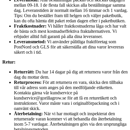
mellan 09-18. I de flesta fall skickas alla beställningar samma
dag. Leveranstiden är normalt mellan 16 timmar och 1 vardag.
Tips: Om du beställer fram till helgen och väljer paketbutik,
kan du ofta hämta ditt paket redan dagen efter i paketbutiken.
Fraktkostnader:
Vi håller fraktkostnaderna låga och har valt
de bästa och mest kostnadseffektiva fraktalternativen. Vi
erbjuder alltid full garanti på alla dina leveranser.
Leveransmetod:
Vi använder pålitliga fraktföretag som
PostNord och GLS för att säkerställa att dina varor levereras
säkert och i tid.
Retur:
Returrätt:
Du har 14 dagar på dig att returnera varor från den
dag du mottar dem.
Returprocess:
För att returnera en vara, skicka den tillbaka
till vår adress som anges på den medföljande etiketten.
Kontakta gärna vår kundservice på
kundservice@gorillagrow.se för att få en returetikett och
instruktioner. Varor måste vara i originalförpackning och i
oanvänt skick.
Återbetalning:
När vi har mottagit och inspekterat den
returnerade varan kommer vi att behandla din återbetalning
inom 5-7 vardagar. Återbetalningen görs via den ursprungliga
betalningsmetoden.