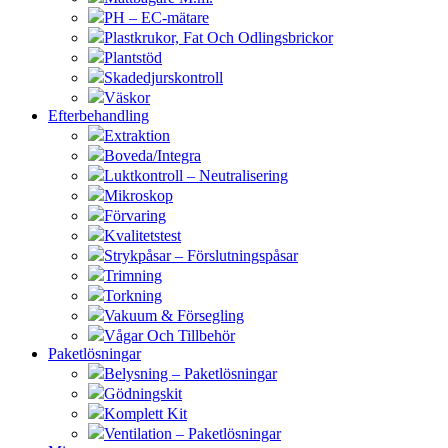
PH – EC-mätare
Plastkrukor, Fat Och Odlingsbrickor
Plantstöd
Skadedjurskontroll
Väskor
Efterbehandling
Extraktion
Boveda/Integra
Luktkontroll – Neutralisering
Mikroskop
Förvaring
Kvalitetstest
Strykpåsar – Förslutningspåsar
Trimning
Torkning
Vakuum & Försegling
Vågar Och Tillbehör
Paketlösningar
Belysning – Paketlösningar
Gödningskit
Komplett Kit
Ventilation – Paketlösningar