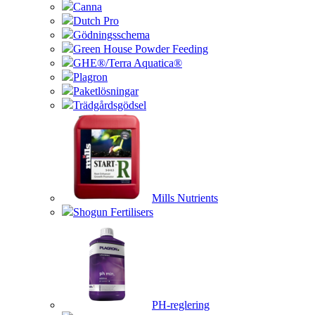
Canna
Dutch Pro
Gödningsschema
Green House Powder Feeding
GHE®/Terra Aquatica®
Plagron
Paketlösningar
Trädgårdsgödsel
Mills Nutrients
Shogun Fertilisers
PH-reglering