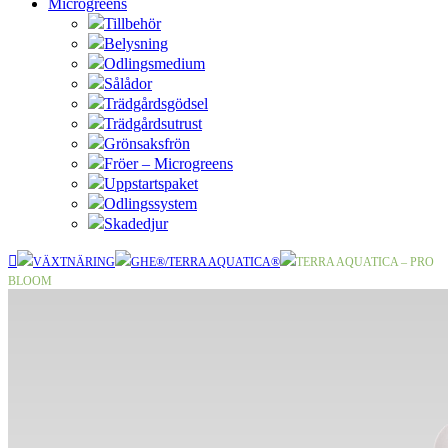
Microgreens
Tillbehör
Belysning
Odlingsmedium
Sålådor
Trädgårdsgödsel
Trädgårdsutrust
Grönsaksfrön
Fröer – Microgreens
Uppstartspaket
Odlingssystem
Skadedjur
VÄXTNÄRING
GHE®/TERRA AQUATICA®
TERRA AQUATICA – PRO
BLOOM