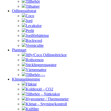
Tillbehör
Tillsatser
Odlingssubstrat
Coco
Jord
Lecakulor
Perlit
Jordförbättring
Rockwool
Vermiculite
Plantstart
Jiffy/Coco Odlingsbrickor
Rothormon
Sticklingpropagator
Värmemattor
Tillbehör—-
Klimatanläggning
Fläktar
Koldioxid – CO2
Tillbehör – Nätkrukor
Hygrometer / Thermometer
Klimat – Styrning/kontroll
Kulfilter