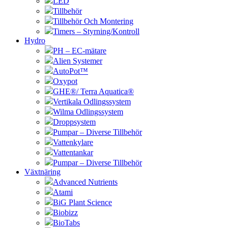
LED
Tillbehör
Tillbehör Och Montering
Timers – Styrning/Kontroll
Hydro
PH – EC-mätare
Alien Systemer
AutoPot™
Oxypot
GHE®/ Terra Aquatica®
Vertikala Odlingssystem
Wilma Odlingssystem
Droppsystem
Pumpar – Diverse Tillbehör
Vattenkylare
Vattentankar
Pumpar – Diverse Tillbehör
Växtnäring
Advanced Nutrients
Atami
BiG Plant Science
Biobizz
BioTabs