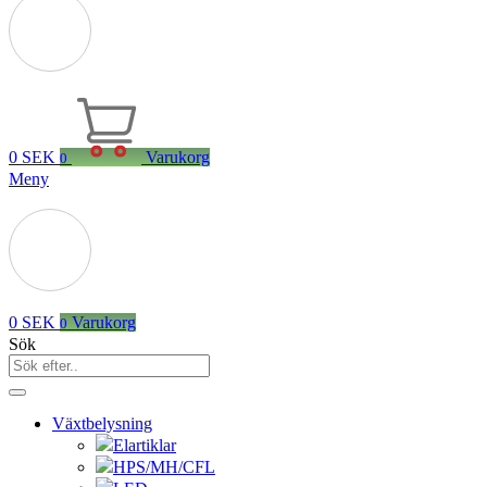
0
SEK
Varukorg
0
Meny
0
SEK
Varukorg
0
Sök
Växtbelysning
Elartiklar
HPS/MH/CFL