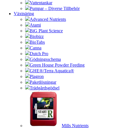
Vattentankar
Pumpar – Diverse Tillbehör
Växtnäring
Advanced Nutrients
Atami
BiG Plant Science
Biobizz
BioTabs
Canna
Dutch Pro
Gödningsschema
Green House Powder Feeding
GHE®/Terra Aquatica®
Plagron
Paketlösningar
Trädgårdsgödsel
Mills Nutrients