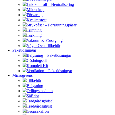
Luktkontroll – Neutralisering
Mikroskop
Förvaring
Kvalitetstest
Strykpåsar – Förslutningspåsar
Trimning
Torkning
Vakuum & Försegling
Vågar Och Tillbehör
Paketlösningar
Belysning – Paketlösningar
Gödningskit
Komplett Kit
Ventilation – Paketlösningar
Microgreens
Tillbehör
Belysning
Odlingsmedium
Sålådor
Trädgårdsgödsel
Trädgårdsutrust
Grönsaksfrön