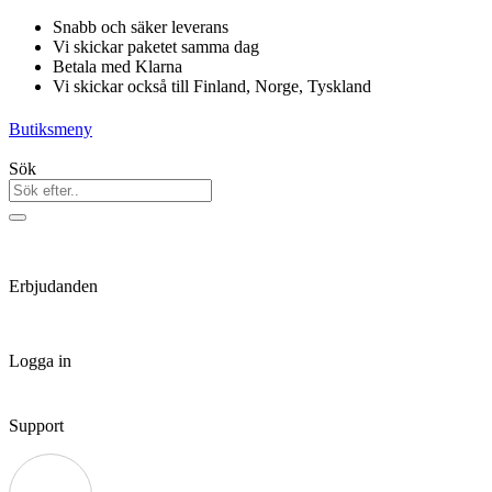
Hoppa
Snabb och säker leverans
till
Vi skickar paketet samma dag
innehåll
Betala med Klarna
Vi skickar också till Finland, Norge, Tyskland
Butiksmeny
Sök
Erbjudanden
Logga in
Support