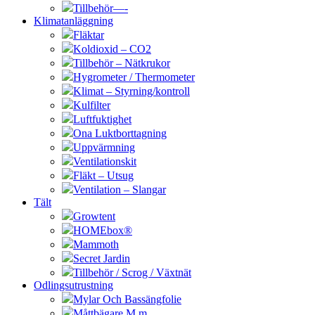
Tillbehör—-
Klimatanläggning
Fläktar
Koldioxid – CO2
Tillbehör – Nätkrukor
Hygrometer / Thermometer
Klimat – Styrning/kontroll
Kulfilter
Luftfuktighet
Ona Luktborttagning
Uppvärmning
Ventilationskit
Fläkt – Utsug
Ventilation – Slangar
Tält
Growtent
HOMEbox®
Mammoth
Secret Jardin
Tillbehör / Scrog / Växtnät
Odlingsutrustning
Mylar Och Bassängfolie
Måttbägare M.m.