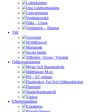
Luftfuktighet
Ona Luktborttagning
Uppvärmning
Ventilationskit
Fläkt – Utsug
Ventilation – Slangar
Tält
Growtent
HOMEbox®
Mammoth
Secret Jardin
Tillbehör / Scrog / Växtnät
Odlingsutrustning
Mylar Och Bassängfolie
Måttbägare M.m.
PH – EC-mätare
Plastkrukor, Fat Och Odlingsbrickor
Plantstöd
Skadedjurskontroll
Väskor
Efterbehandling
Extraktion
Boveda/Integra