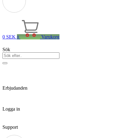
0
SEK
Varukorg
0
Sök
Erbjudanden
Logga in
Support