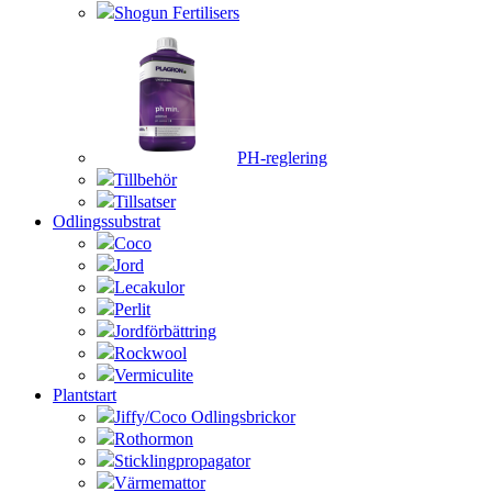
Shogun Fertilisers
PH-reglering
Tillbehör
Tillsatser
Odlingssubstrat
Coco
Jord
Lecakulor
Perlit
Jordförbättring
Rockwool
Vermiculite
Plantstart
Jiffy/Coco Odlingsbrickor
Rothormon
Sticklingpropagator
Värmemattor