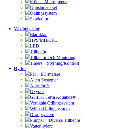
Fröer – Microgreens
Uppstartspaket
Odlingssystem
Skadedjur
Växtbelysning
Elartiklar
HPS/MH/CFL
LED
Tillbehör
Tillbehör Och Montering
Timers – Styrning/Kontroll
Hydro
PH – EC-mätare
Alien Systemer
AutoPot™
Oxypot
GHE®/ Terra Aquatica®
Vertikala Odlingssystem
Wilma Odlingssystem
Droppsystem
Pumpar – Diverse Tillbehör
Vattenkylare