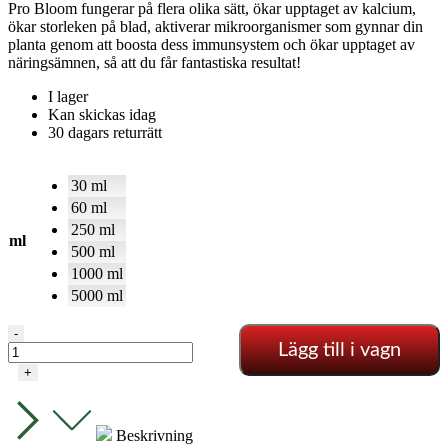
Pro Bloom fungerar på flera olika sätt, ökar upptaget av kalcium,
ökar storleken på blad, aktiverar mikroorganismer som gynnar din
planta genom att boosta dess immunsystem och ökar upptaget av
näringsämnen, så att du får fantastiska resultat!
I lager
Kan skickas idag
30 dagars returrätt
30 ml
60 ml
250 ml
ml
500 ml
1000 ml
5000 ml
Terra
-
Lägg till i vagn
Aquatica
-
+
Pro
Bloom
mängd
Beskrivning