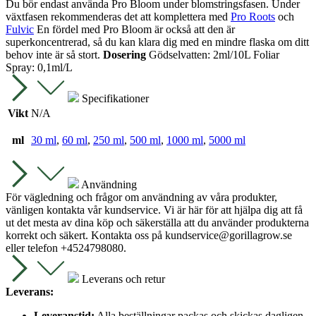
Du bör endast använda Pro Bloom under blomstringsfasen. Under
växtfasen rekommenderas det att komplettera med
Pro Roots
och
Fulvic
En fördel med Pro Bloom är också att den är
superkoncentrerad, så du kan klara dig med en mindre flaska om ditt
behov inte är så stort.
Dosering
Gödselvatten: 2ml/10L Foliar
Spray: 0,1ml/L
Specifikationer
Vikt
N/A
ml
30 ml
,
60 ml
,
250 ml
,
500 ml
,
1000 ml
,
5000 ml
Användning
För vägledning och frågor om användning av våra produkter,
vänligen kontakta vår kundservice. Vi är här för att hjälpa dig att få
ut det mesta av dina köp och säkerställa att du använder produkterna
korrekt och säkert. Kontakta oss på
kundservice@gorillagrow.se
eller telefon +4524798080.
Leverans och retur
Leverans:
Leveranstid:
Alla beställningar packas och skickas dagligen