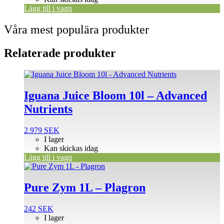
Lägg till i vagn
Våra mest populära produkter
Relaterade produkter
Iguana Juice Bloom 10l – Advanced
Nutrients
2.979
SEK
I lager
Kan skickas idag
Lägg till i vagn
Pure Zym 1L – Plagron
242
SEK
I lager