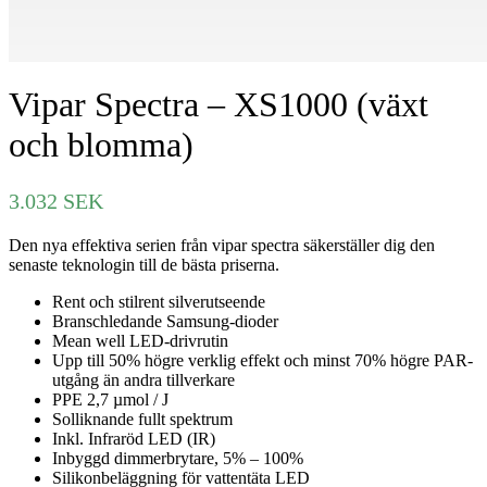
Vipar Spectra – XS1000 (växt
och blomma)
3.032
SEK
Den nya effektiva serien från vipar spectra säkerställer dig den
senaste teknologin till de bästa priserna.
Rent och stilrent silverutseende
Branschledande Samsung-dioder
Mean well LED-drivrutin
Upp till 50% högre verklig effekt och minst 70% högre PAR-
utgång än andra tillverkare
PPE 2,7 µmol / J
Solliknande fullt spektrum
Inkl. Infraröd LED (IR)
Inbyggd dimmerbrytare, 5% – 100%
Silikonbeläggning för vattentäta LED