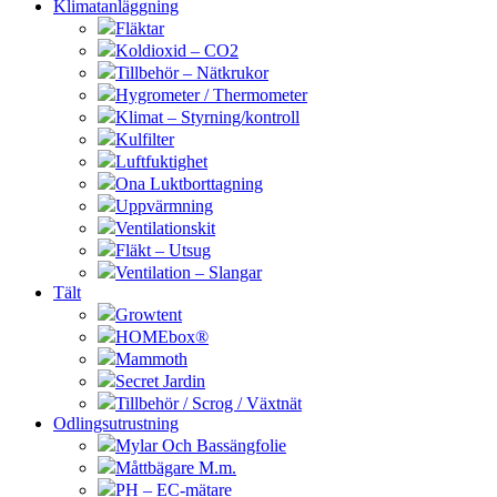
Klimatanläggning
Fläktar
Koldioxid – CO2
Tillbehör – Nätkrukor
Hygrometer / Thermometer
Klimat – Styrning/kontroll
Kulfilter
Luftfuktighet
Ona Luktborttagning
Uppvärmning
Ventilationskit
Fläkt – Utsug
Ventilation – Slangar
Tält
Growtent
HOMEbox®
Mammoth
Secret Jardin
Tillbehör / Scrog / Växtnät
Odlingsutrustning
Mylar Och Bassängfolie
Måttbägare M.m.
PH – EC-mätare