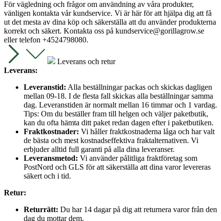
För vägledning och frågor om användning av våra produkter,
vänligen kontakta vår kundservice. Vi är här för att hjälpa dig att få
ut det mesta av dina köp och säkerställa att du använder produkterna
korrekt och säkert. Kontakta oss på
kundservice@gorillagrow.se
eller telefon +4524798080.
Leverans och retur
Leverans:
Leveranstid:
Alla beställningar packas och skickas dagligen
mellan 09-18. I de flesta fall skickas alla beställningar samma
dag. Leveranstiden är normalt mellan 16 timmar och 1 vardag.
Tips: Om du beställer fram till helgen och väljer paketbutik,
kan du ofta hämta ditt paket redan dagen efter i paketbutiken.
Fraktkostnader:
Vi håller fraktkostnaderna låga och har valt
de bästa och mest kostnadseffektiva fraktalternativen. Vi
erbjuder alltid full garanti på alla dina leveranser.
Leveransmetod:
Vi använder pålitliga fraktföretag som
PostNord och GLS för att säkerställa att dina varor levereras
säkert och i tid.
Retur:
Returrätt:
Du har 14 dagar på dig att returnera varor från den
dag du mottar dem.