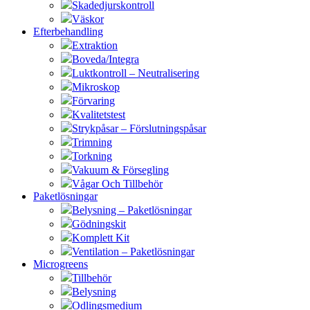
Skadedjurskontroll
Väskor
Efterbehandling
Extraktion
Boveda/Integra
Luktkontroll – Neutralisering
Mikroskop
Förvaring
Kvalitetstest
Strykpåsar – Förslutningspåsar
Trimning
Torkning
Vakuum & Försegling
Vågar Och Tillbehör
Paketlösningar
Belysning – Paketlösningar
Gödningskit
Komplett Kit
Ventilation – Paketlösningar
Microgreens
Tillbehör
Belysning
Odlingsmedium