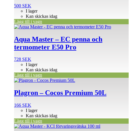
500
SEK
I lager
Kan skickas idag
Lägg till i vagn
Aqua Master – EC penna och
termometer E50 Pro
728
SEK
I lager
Kan skickas idag
Lägg till i vagn
Plagron – Cocos Premium 50L
166
SEK
I lager
Kan skickas idag
Lägg till i vagn