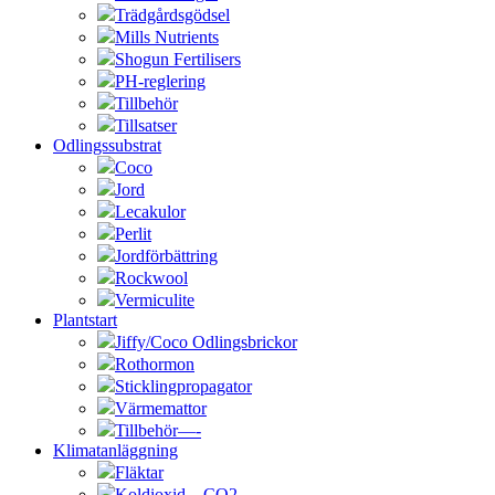
Trädgårdsgödsel
Mills Nutrients
Shogun Fertilisers
PH-reglering
Tillbehör
Tillsatser
Odlingssubstrat
Coco
Jord
Lecakulor
Perlit
Jordförbättring
Rockwool
Vermiculite
Plantstart
Jiffy/Coco Odlingsbrickor
Rothormon
Sticklingpropagator
Värmemattor
Tillbehör—-
Klimatanläggning
Fläktar
Koldioxid – CO2