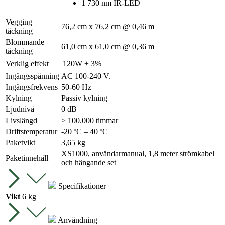
1 730 nm IR-LED
Vegging
76,2 cm x 76,2 cm @ 0,46 m
täckning
Blommande
61,0 cm x 61,0 cm @ 0,36 m
täckning
Verklig effekt
120W ± 3%
Ingångsspänning
AC 100-240 V.
Ingångsfrekvens
50-60 Hz
Kylning
Passiv kylning
Ljudnivå
0 dB
Livslängd
≥ 100.000 timmar
Driftstemperatur
-20 ºC – 40 ºC
Paketvikt
3,65 kg
XS1000, användarmanual,
1,8 meter
strömkabel
Paketinnehåll
och hängande set
Specifikationer
Vikt
6 kg
Användning