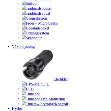
Sålådor
Trädgårdsgödsel
Trädgårdsutrust
Grönsaksfrön
Fröer – Microgreens
Uppstartspaket
Odlingssystem
Skadedjur
Växtbelysning
Elartiklar
HPS/MH/CFL
LED
Tillbehör
Tillbehör Och Montering
Timers – Styrning/Kontroll
Hydro