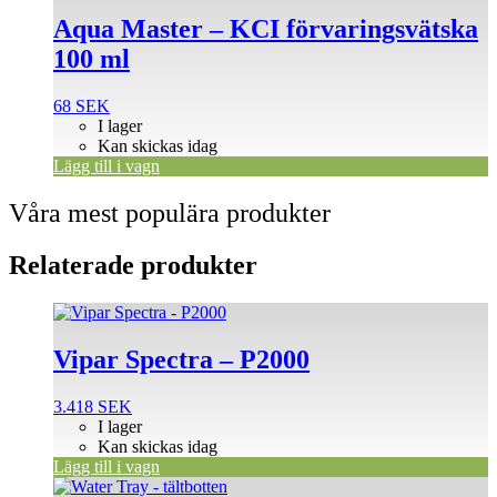
Aqua Master – KCI förvaringsvätska
100 ml
68
SEK
I lager
Kan skickas idag
Lägg till i vagn
Våra mest populära produkter
Relaterade produkter
Vipar Spectra – P2000
3.418
SEK
I lager
Kan skickas idag
Lägg till i vagn
Den