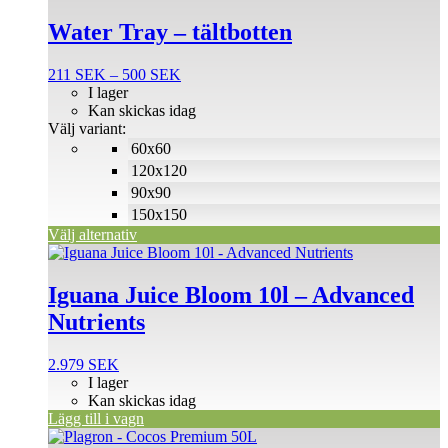
här
produkten
Water Tray – tältbotten
har
flera
Prisintervall:
211
SEK
–
500
SEK
varianter.
211 SEK
I lager
De
till
Kan skickas idag
olika
500 SEK
Välj variant:
alternativen
60x60
kan
väljas
120x120
på
90x90
produktsidan
150x150
Välj alternativ
Iguana Juice Bloom 10l – Advanced
Nutrients
2.979
SEK
I lager
Kan skickas idag
Lägg till i vagn