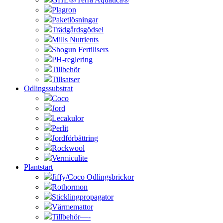
Plagron
Paketlösningar
Trädgårdsgödsel
Mills Nutrients
Shogun Fertilisers
PH-reglering
Tillbehör
Tillsatser
Odlingssubstrat
Coco
Jord
Lecakulor
Perlit
Jordförbättring
Rockwool
Vermiculite
Plantstart
Jiffy/Coco Odlingsbrickor
Rothormon
Sticklingpropagator
Värmemattor
Tillbehör—-