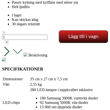
Passiv kylning med kylfläns med större yta
Helt ljudlös
I lager
Kan skickas idag
30 dagars returrätt
Vipar
-
Lägg till i vagn
Spectra
-
+
XS1000
(växt
och
Beskrivning
blomma)
mängd
SPECIFIKATIONER
Dimensioner
35 cm x 27 cm x 7,5 cm
Vikt
2,55 kg
288 LED-lampor i toppkvalitet inklusive
180 Samsung 3000K varmvita dioder
LED-chips
92 Samsung 5000K vita dioder
15 660 nm djupröda dioder