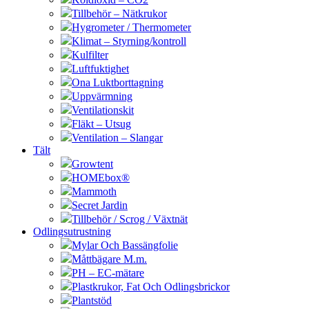
Tillbehör – Nätkrukor
Hygrometer / Thermometer
Klimat – Styrning/kontroll
Kulfilter
Luftfuktighet
Ona Luktborttagning
Uppvärmning
Ventilationskit
Fläkt – Utsug
Ventilation – Slangar
Tält
Growtent
HOMEbox®
Mammoth
Secret Jardin
Tillbehör / Scrog / Växtnät
Odlingsutrustning
Mylar Och Bassängfolie
Måttbägare M.m.
PH – EC-mätare
Plastkrukor, Fat Och Odlingsbrickor
Plantstöd