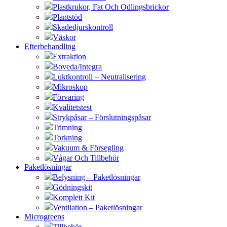
Plastkrukor, Fat Och Odlingsbrickor
Plantstöd
Skadedjurskontroll
Väskor
Efterbehandling
Extraktion
Boveda/Integra
Luktkontroll – Neutralisering
Mikroskop
Förvaring
Kvalitetstest
Strykpåsar – Förslutningspåsar
Trimning
Torkning
Vakuum & Försegling
Vågar Och Tillbehör
Paketlösningar
Belysning – Paketlösningar
Gödningskit
Komplett Kit
Ventilation – Paketlösningar
Microgreens
Tillbehör