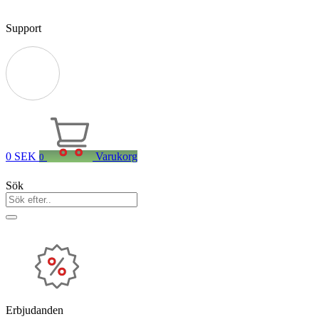
Support
0
SEK
Varukorg
0
Sök
Erbjudanden