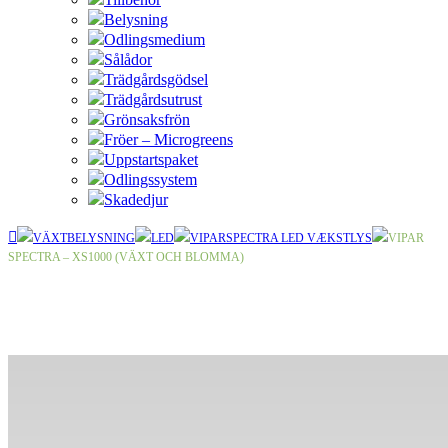
Belysning
Odlingsmedium
Sålådor
Trädgårdsgödsel
Trädgårdsutrust
Grönsaksfrön
Fröer – Microgreens
Uppstartspaket
Odlingssystem
Skadedjur
VÄXTBELYSNING
LED
VIPARSPECTRA LED VÆKSTLYS
VIPAR
SPECTRA – XS1000 (VÄXT OCH BLOMMA)