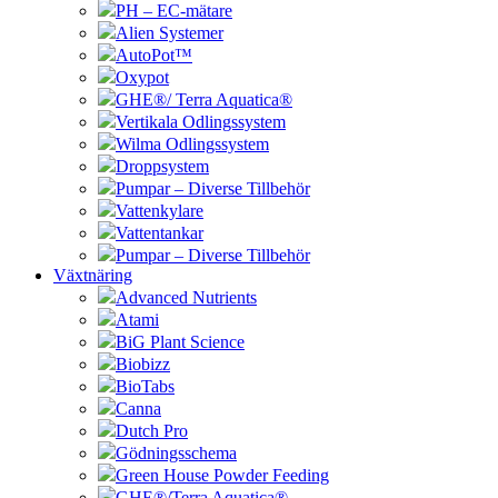
PH – EC-mätare
Alien Systemer
AutoPot™
Oxypot
GHE®/ Terra Aquatica®
Vertikala Odlingssystem
Wilma Odlingssystem
Droppsystem
Pumpar – Diverse Tillbehör
Vattenkylare
Vattentankar
Pumpar – Diverse Tillbehör
Växtnäring
Advanced Nutrients
Atami
BiG Plant Science
Biobizz
BioTabs
Canna
Dutch Pro
Gödningsschema
Green House Powder Feeding
GHE®/Terra Aquatica®