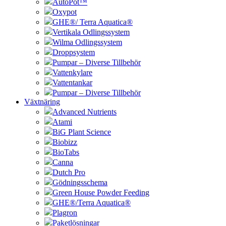
AutoPot™
Oxypot
GHE®/ Terra Aquatica®
Vertikala Odlingssystem
Wilma Odlingssystem
Droppsystem
Pumpar – Diverse Tillbehör
Vattenkylare
Vattentankar
Pumpar – Diverse Tillbehör
Växtnäring
Advanced Nutrients
Atami
BiG Plant Science
Biobizz
BioTabs
Canna
Dutch Pro
Gödningsschema
Green House Powder Feeding
GHE®/Terra Aquatica®
Plagron
Paketlösningar