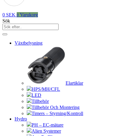
0
SEK
Varukorg
0
Sök
Växtbelysning
Elartiklar
HPS/MH/CFL
LED
Tillbehör
Tillbehör Och Montering
Timers – Styrning/Kontroll
Hydro
PH – EC-mätare
Alien Systemer