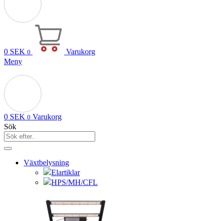
0
SEK
Varukorg
0
Meny
0
SEK
Varukorg
0
Sök
Växtbelysning
Elartiklar
HPS/MH/CFL