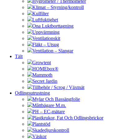
Hygrometer / Thermometer
Klimat – Styrning/kontroll
Kulfilter
Luftfuktighet
Ona Luktborttagning
Uppvärmning
Ventilationskit
Fläkt – Utsug
Ventilation – Slangar
Tält
Growtent
HOMEbox®
Mammoth
Secret Jardin
Tillbehör / Scrog / Växtnät
Odlingsutrustning
Mylar Och Bassängfolie
Måttbägare M.m.
PH – EC-mätare
Plastkrukor, Fat Och Odlingsbrickor
Plantstöd
Skadedjurskontroll
Väskor