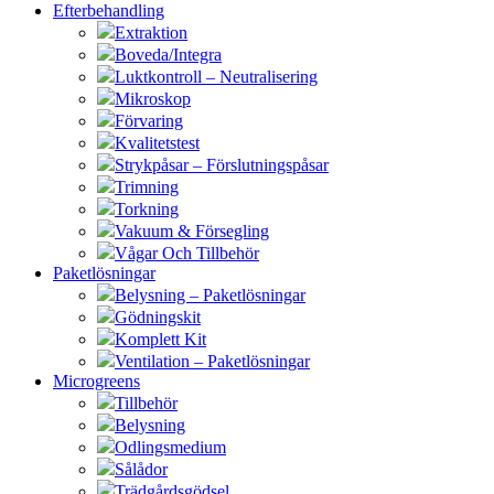
Efterbehandling
Extraktion
Boveda/Integra
Luktkontroll – Neutralisering
Mikroskop
Förvaring
Kvalitetstest
Strykpåsar – Förslutningspåsar
Trimning
Torkning
Vakuum & Försegling
Vågar Och Tillbehör
Paketlösningar
Belysning – Paketlösningar
Gödningskit
Komplett Kit
Ventilation – Paketlösningar
Microgreens
Tillbehör
Belysning
Odlingsmedium
Sålådor
Trädgårdsgödsel