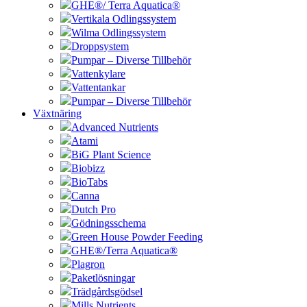
GHE®/ Terra Aquatica®
Vertikala Odlingssystem
Wilma Odlingssystem
Droppsystem
Pumpar – Diverse Tillbehör
Vattenkylare
Vattentankar
Pumpar – Diverse Tillbehör
Växtnäring
Advanced Nutrients
Atami
BiG Plant Science
Biobizz
BioTabs
Canna
Dutch Pro
Gödningsschema
Green House Powder Feeding
GHE®/Terra Aquatica®
Plagron
Paketlösningar
Trädgårdsgödsel
Mills Nutrients