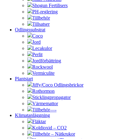
Shogun Fertilisers
PH-reglering
Tillbehör
Tillsatser
Odlingssubstrat
Coco
Jord
Lecakulor
Perlit
Jordförbättring
Rockwool
Vermiculite
Plantstart
Jiffy/Coco Odlingsbrickor
Rothormon
Sticklingpropagator
Värmemattor
Tillbehör—-
Klimatanläggning
Fläktar
Koldioxid – CO2
Tillbehör – Nätkrukor