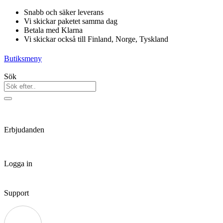
Hoppa
Snabb och säker leverans
till
Vi skickar paketet samma dag
innehåll
Betala med Klarna
Vi skickar också till Finland, Norge, Tyskland
Butiksmeny
Sök
Erbjudanden
Logga in
Support