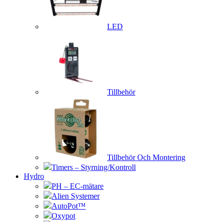
LED
Tillbehör
Tillbehör Och Montering
Timers – Styrning/Kontroll
Hydro
PH – EC-mätare
Alien Systemer
AutoPot™
Oxypot