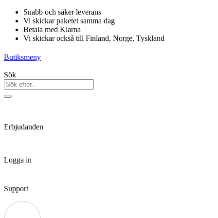
Hoppa
Snabb och säker leverans
till
Vi skickar paketet samma dag
innehåll
Betala med Klarna
Vi skickar också till Finland, Norge, Tyskland
Butiksmeny
Sök
Erbjudanden
Logga in
Support