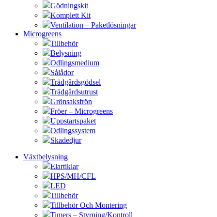
Gödningskit
Komplett Kit
Ventilation – Paketlösningar
Microgreens
Tillbehör
Belysning
Odlingsmedium
Sålådor
Trädgårdsgödsel
Trädgårdsutrust
Grönsaksfrön
Fröer – Microgreens
Uppstartspaket
Odlingssystem
Skadedjur
Växtbelysning
Elartiklar
HPS/MH/CFL
LED
Tillbehör
Tillbehör Och Montering
Timers – Styrning/Kontroll