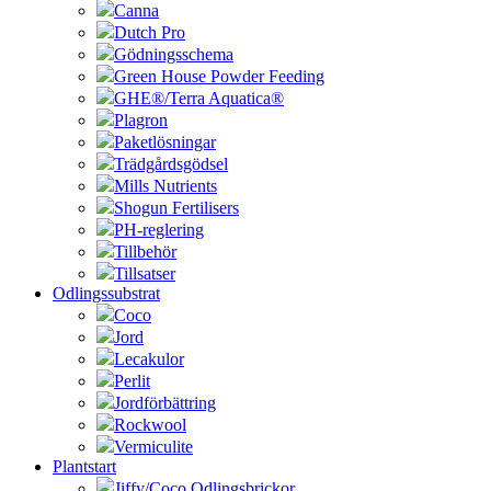
Canna
Dutch Pro
Gödningsschema
Green House Powder Feeding
GHE®/Terra Aquatica®
Plagron
Paketlösningar
Trädgårdsgödsel
Mills Nutrients
Shogun Fertilisers
PH-reglering
Tillbehör
Tillsatser
Odlingssubstrat
Coco
Jord
Lecakulor
Perlit
Jordförbättring
Rockwool
Vermiculite
Plantstart
Jiffy/Coco Odlingsbrickor