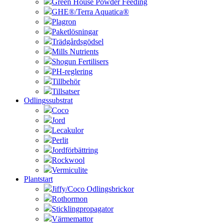
Green House Powder Feeding
GHE®/Terra Aquatica®
Plagron
Paketlösningar
Trädgårdsgödsel
Mills Nutrients
Shogun Fertilisers
PH-reglering
Tillbehör
Tillsatser
Odlingssubstrat
Coco
Jord
Lecakulor
Perlit
Jordförbättring
Rockwool
Vermiculite
Plantstart
Jiffy/Coco Odlingsbrickor
Rothormon
Sticklingpropagator
Värmemattor