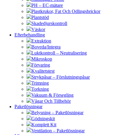
PH – EC-mätare
Plastkrukor, Fat Och Odlingsbrickor
Plantstöd
Skadedjurskontroll
Väskor
Efterbehandling
Extraktion
Boveda/Integra
Luktkontroll – Neutralisering
Mikroskop
Förvaring
Kvalitetstest
Strykpåsar – Förslutningspåsar
Trimning
Torkning
Vakuum & Försegling
Vågar Och Tillbehör
Paketlösningar
Belysning – Paketlösningar
Gödningskit
Komplett Kit
Ventilation – Paketlösningar