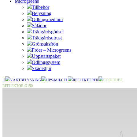
Microgreens
Tillbehör
Belysning
Odlingsmedium
Sålådor
Trädgårdsgödsel
Trädgårdsutrust
Grönsaksfrön
Fröer – Microgreens
Uppstartspaket
Odlingssystem
Skadedjur
VÄXTBELYSNING
HPS/MH/CFL
REFLEKTORER
COOLTUBE
REFLEKTOR Ø150