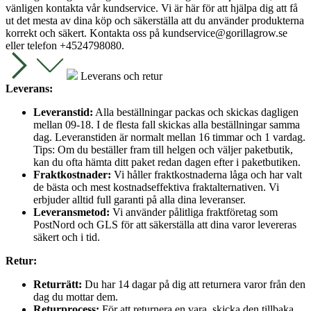
vänligen kontakta vår kundservice. Vi är här för att hjälpa dig att få
ut det mesta av dina köp och säkerställa att du använder produkterna
korrekt och säkert. Kontakta oss på
kundservice@gorillagrow.se
eller telefon +4524798080.
Leverans och retur
Leverans:
Leveranstid:
Alla beställningar packas och skickas dagligen
mellan 09-18. I de flesta fall skickas alla beställningar samma
dag. Leveranstiden är normalt mellan 16 timmar och 1 vardag.
Tips: Om du beställer fram till helgen och väljer paketbutik,
kan du ofta hämta ditt paket redan dagen efter i paketbutiken.
Fraktkostnader:
Vi håller fraktkostnaderna låga och har valt
de bästa och mest kostnadseffektiva fraktalternativen. Vi
erbjuder alltid full garanti på alla dina leveranser.
Leveransmetod:
Vi använder pålitliga fraktföretag som
PostNord och GLS för att säkerställa att dina varor levereras
säkert och i tid.
Retur:
Returrätt:
Du har 14 dagar på dig att returnera varor från den
dag du mottar dem.
Returprocess:
För att returnera en vara, skicka den tillbaka