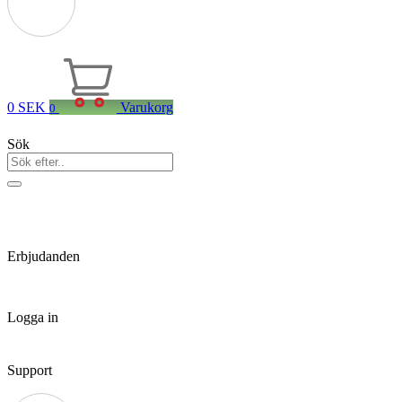
0
SEK
Varukorg
0
Sök
Erbjudanden
Logga in
Support