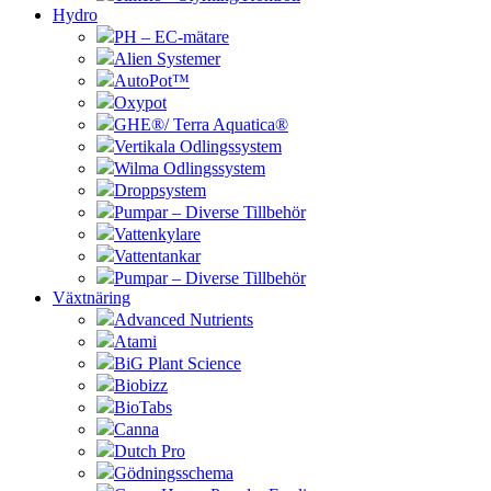
Hydro
PH – EC-mätare
Alien Systemer
AutoPot™
Oxypot
GHE®/ Terra Aquatica®
Vertikala Odlingssystem
Wilma Odlingssystem
Droppsystem
Pumpar – Diverse Tillbehör
Vattenkylare
Vattentankar
Pumpar – Diverse Tillbehör
Växtnäring
Advanced Nutrients
Atami
BiG Plant Science
Biobizz
BioTabs
Canna
Dutch Pro
Gödningsschema