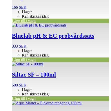
166
SEK
I lager
Kan skickas idag
Lägg till i vagn
Bluelab pH & EC probvårdssats
333
SEK
I lager
Kan skickas idag
Lägg till i vagn
Siltac SF – 100ml
500
SEK
I lager
Kan skickas idag
Lägg till i vagn