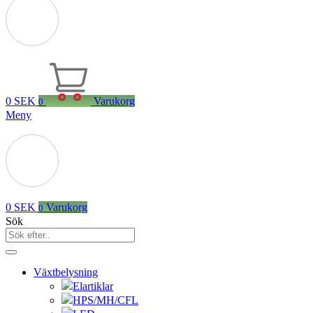
0
SEK
Varukorg
0
Meny
0
SEK
Varukorg
0
Sök
Växtbelysning
Elartiklar
HPS/MH/CFL