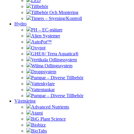
LED
Tillbehör
Tillbehör Och Montering
Timers – Styrning/Kontroll
Hydro
PH – EC-mätare
Alien Systemer
AutoPot™
Oxypot
GHE®/ Terra Aquatica®
Vertikala Odlingssystem
Wilma Odlingssystem
Droppsystem
Pumpar – Diverse Tillbehör
Vattenkylare
Vattentankar
Pumpar – Diverse Tillbehör
Växtnäring
Advanced Nutrients
Atami
BiG Plant Science
Biobizz
BioTabs