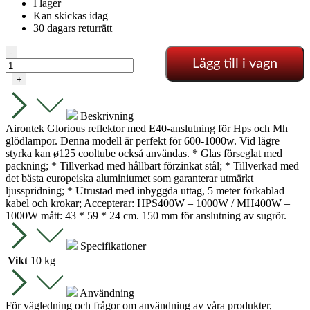
I lager
Kan skickas idag
30 dagars returrätt
Cooltube
-
Lägg till i vagn
Reflektor
ø150
+
mängd
Beskrivning
Airontek Glorious reflektor med E40-anslutning för Hps och Mh
glödlampor. Denna modell är perfekt för 600-1000w. Vid lägre
styrka kan ø125 cooltube också användas. * Glas förseglat med
packning; * Tillverkad med hållbart förzinkat stål; * Tillverkad med
det bästa europeiska aluminiumet som garanterar utmärkt
ljusspridning; * Utrustad med inbyggda uttag, 5 meter förkablad
kabel och krokar; Accepterar: HPS400W – 1000W / MH400W –
1000W mått: 43 * 59 * 24 cm. 150 mm för anslutning av sugrör.
Specifikationer
Vikt
10 kg
Användning
För vägledning och frågor om användning av våra produkter,