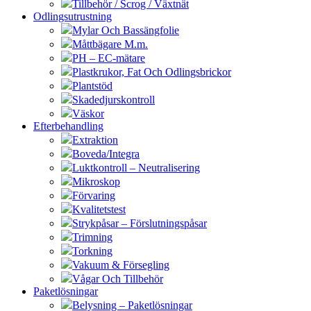
Tillbehör / Scrog / Växtnät
Odlingsutrustning
Mylar Och Bassängfolie
Måttbägare M.m.
PH – EC-mätare
Plastkrukor, Fat Och Odlingsbrickor
Plantstöd
Skadedjurskontroll
Väskor
Efterbehandling
Extraktion
Boveda/Integra
Luktkontroll – Neutralisering
Mikroskop
Förvaring
Kvalitetstest
Strykpåsar – Förslutningspåsar
Trimning
Torkning
Vakuum & Försegling
Vågar Och Tillbehör
Paketlösningar
Belysning – Paketlösningar