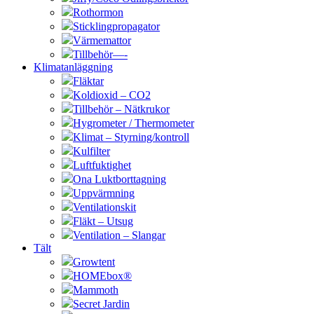
Rothormon
Sticklingpropagator
Värmemattor
Tillbehör—-
Klimatanläggning
Fläktar
Koldioxid – CO2
Tillbehör – Nätkrukor
Hygrometer / Thermometer
Klimat – Styrning/kontroll
Kulfilter
Luftfuktighet
Ona Luktborttagning
Uppvärmning
Ventilationskit
Fläkt – Utsug
Ventilation – Slangar
Tält
Growtent
HOMEbox®
Mammoth
Secret Jardin