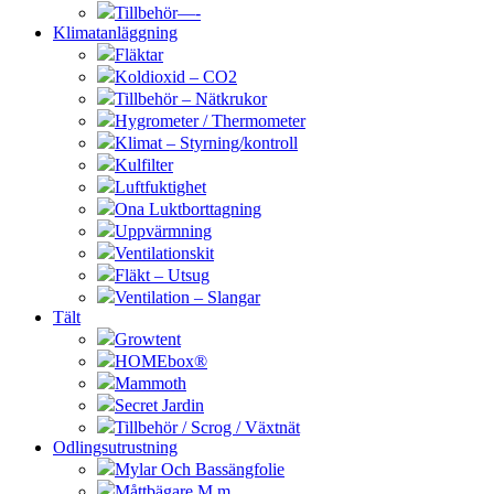
Tillbehör—-
Klimatanläggning
Fläktar
Koldioxid – CO2
Tillbehör – Nätkrukor
Hygrometer / Thermometer
Klimat – Styrning/kontroll
Kulfilter
Luftfuktighet
Ona Luktborttagning
Uppvärmning
Ventilationskit
Fläkt – Utsug
Ventilation – Slangar
Tält
Growtent
HOMEbox®
Mammoth
Secret Jardin
Tillbehör / Scrog / Växtnät
Odlingsutrustning
Mylar Och Bassängfolie
Måttbägare M.m.