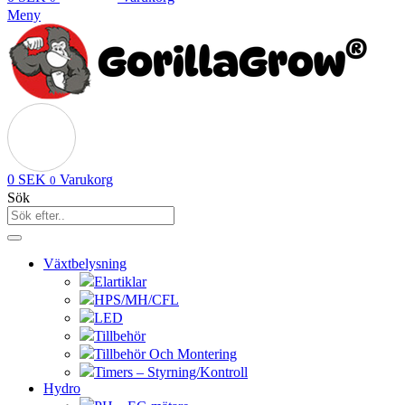
Meny
0
SEK
Varukorg
0
Sök
Växtbelysning
Elartiklar
HPS/MH/CFL
LED
Tillbehör
Tillbehör Och Montering
Timers – Styrning/Kontroll
Hydro