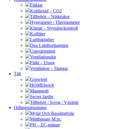
Fläktar
Koldioxid – CO2
Tillbehör – Nätkrukor
Hygrometer / Thermometer
Klimat – Styrning/kontroll
Kulfilter
Luftfuktighet
Ona Luktborttagning
Uppvärmning
Ventilationskit
Fläkt – Utsug
Ventilation – Slangar
Tält
Growtent
HOMEbox®
Mammoth
Secret Jardin
Tillbehör / Scrog / Växtnät
Odlingsutrustning
Mylar Och Bassängfolie
Måttbägare M.m.
PH – EC-mätare