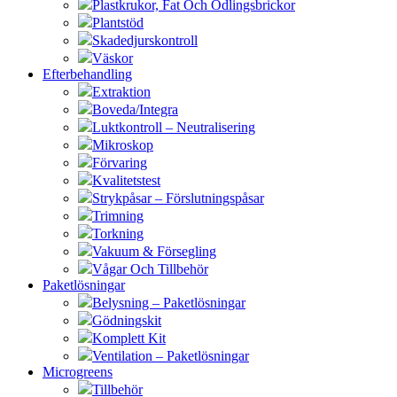
Plastkrukor, Fat Och Odlingsbrickor
Plantstöd
Skadedjurskontroll
Väskor
Efterbehandling
Extraktion
Boveda/Integra
Luktkontroll – Neutralisering
Mikroskop
Förvaring
Kvalitetstest
Strykpåsar – Förslutningspåsar
Trimning
Torkning
Vakuum & Försegling
Vågar Och Tillbehör
Paketlösningar
Belysning – Paketlösningar
Gödningskit
Komplett Kit
Ventilation – Paketlösningar
Microgreens
Tillbehör