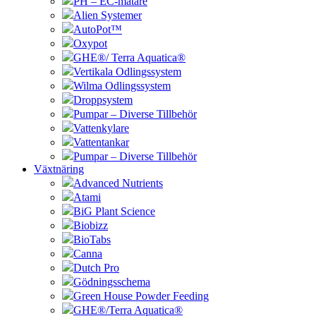
PH – EC-mätare
Alien Systemer
AutoPot™
Oxypot
GHE®/ Terra Aquatica®
Vertikala Odlingssystem
Wilma Odlingssystem
Droppsystem
Pumpar – Diverse Tillbehör
Vattenkylare
Vattentankar
Pumpar – Diverse Tillbehör
Växtnäring
Advanced Nutrients
Atami
BiG Plant Science
Biobizz
BioTabs
Canna
Dutch Pro
Gödningsschema
Green House Powder Feeding
GHE®/Terra Aquatica®