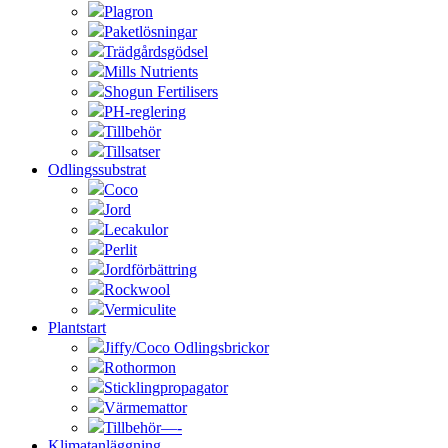
Plagron
Paketlösningar
Trädgårdsgödsel
Mills Nutrients
Shogun Fertilisers
PH-reglering
Tillbehör
Tillsatser
Odlingssubstrat
Coco
Jord
Lecakulor
Perlit
Jordförbättring
Rockwool
Vermiculite
Plantstart
Jiffy/Coco Odlingsbrickor
Rothormon
Sticklingpropagator
Värmemattor
Tillbehör—-
Klimatanläggning