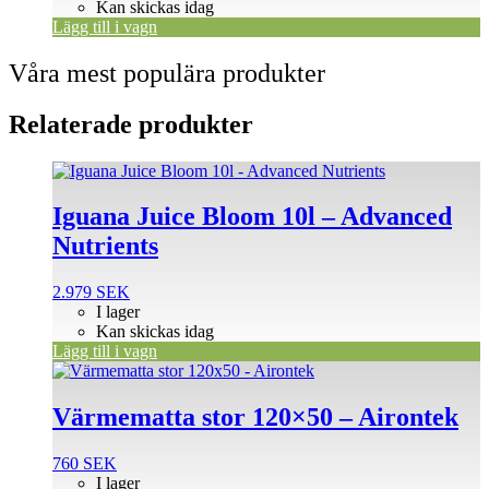
Kan skickas idag
Lägg till i vagn
Våra mest populära produkter
Relaterade produkter
Iguana Juice Bloom 10l – Advanced
Nutrients
2.979
SEK
I lager
Kan skickas idag
Lägg till i vagn
Värmematta stor 120×50 – Airontek
760
SEK
I lager