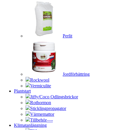
Perlit
Jordförbättring
Rockwool
Vermiculite
Plantstart
Jiffy/Coco Odlingsbrickor
Rothormon
Sticklingpropagator
Värmemattor
Tillbehör—-
Klimatanläggning