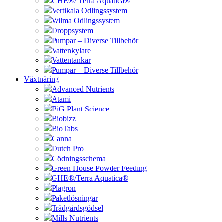
GHE®/ Terra Aquatica®
Vertikala Odlingssystem
Wilma Odlingssystem
Droppsystem
Pumpar – Diverse Tillbehör
Vattenkylare
Vattentankar
Pumpar – Diverse Tillbehör
Växtnäring
Advanced Nutrients
Atami
BiG Plant Science
Biobizz
BioTabs
Canna
Dutch Pro
Gödningsschema
Green House Powder Feeding
GHE®/Terra Aquatica®
Plagron
Paketlösningar
Trädgårdsgödsel
Mills Nutrients