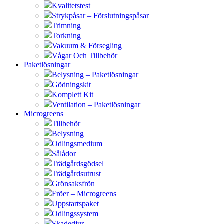
Kvalitetstest
Strykpåsar – Förslutningspåsar
Trimning
Torkning
Vakuum & Försegling
Vågar Och Tillbehör
Paketlösningar
Belysning – Paketlösningar
Gödningskit
Komplett Kit
Ventilation – Paketlösningar
Microgreens
Tillbehör
Belysning
Odlingsmedium
Sålådor
Trädgårdsgödsel
Trädgårdsutrust
Grönsaksfrön
Fröer – Microgreens
Uppstartspaket
Odlingssystem
Skadedjur