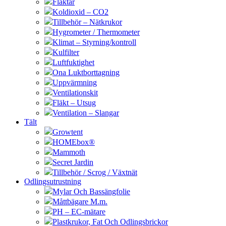
Fläktar
Koldioxid – CO2
Tillbehör – Nätkrukor
Hygrometer / Thermometer
Klimat – Styrning/kontroll
Kulfilter
Luftfuktighet
Ona Luktborttagning
Uppvärmning
Ventilationskit
Fläkt – Utsug
Ventilation – Slangar
Tält
Growtent
HOMEbox®
Mammoth
Secret Jardin
Tillbehör / Scrog / Växtnät
Odlingsutrustning
Mylar Och Bassängfolie
Måttbägare M.m.
PH – EC-mätare
Plastkrukor, Fat Och Odlingsbrickor