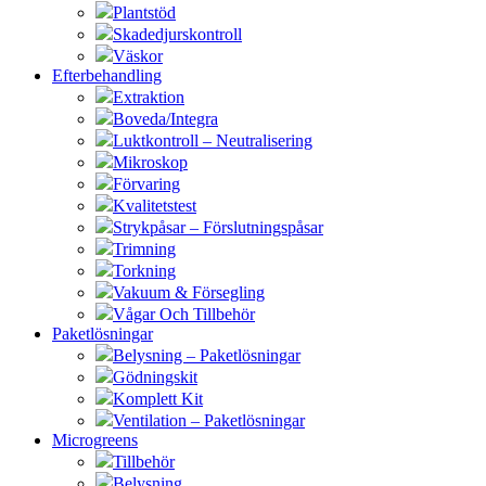
Plantstöd
Skadedjurskontroll
Väskor
Efterbehandling
Extraktion
Boveda/Integra
Luktkontroll – Neutralisering
Mikroskop
Förvaring
Kvalitetstest
Strykpåsar – Förslutningspåsar
Trimning
Torkning
Vakuum & Försegling
Vågar Och Tillbehör
Paketlösningar
Belysning – Paketlösningar
Gödningskit
Komplett Kit
Ventilation – Paketlösningar
Microgreens
Tillbehör
Belysning