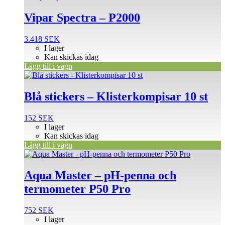
Vipar Spectra – P2000
3.418
SEK
I lager
Kan skickas idag
Lägg till i vagn
Blå stickers – Klisterkompisar 10 st
152
SEK
I lager
Kan skickas idag
Lägg till i vagn
Aqua Master – pH-penna och
termometer P50 Pro
752
SEK
I lager