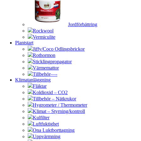
Jordförbättring
Rockwool
Vermiculite
Plantstart
Jiffy/Coco Odlingsbrickor
Rothormon
Sticklingpropagator
Värmemattor
Tillbehör—-
Klimatanläggning
Fläktar
Koldioxid – CO2
Tillbehör – Nätkrukor
Hygrometer / Thermometer
Klimat – Styrning/kontroll
Kulfilter
Luftfuktighet
Ona Luktborttagning
Uppvärmning