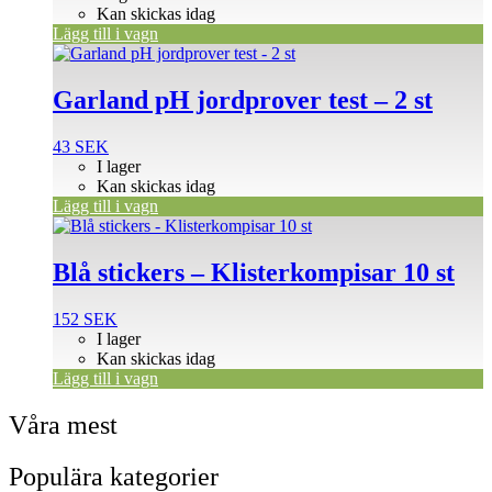
Kan skickas idag
Lägg till i vagn
Garland pH jordprover test – 2 st
43
SEK
I lager
Kan skickas idag
Lägg till i vagn
Blå stickers – Klisterkompisar 10 st
152
SEK
I lager
Kan skickas idag
Lägg till i vagn
Våra mest
Populära kategorier