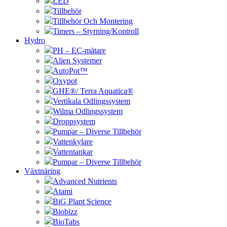
LED
Tillbehör
Tillbehör Och Montering
Timers – Styrning/Kontroll
Hydro
PH – EC-mätare
Alien Systemer
AutoPot™
Oxypot
GHE®/ Terra Aquatica®
Vertikala Odlingssystem
Wilma Odlingssystem
Droppsystem
Pumpar – Diverse Tillbehör
Vattenkylare
Vattentankar
Pumpar – Diverse Tillbehör
Växtnäring
Advanced Nutrients
Atami
BiG Plant Science
Biobizz
BioTabs