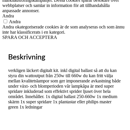
marknadsföringskampanjer. Dessa cookies spårar besökare över
webbplatser och samlar in information för att tillhandahålla
anpassade annonser.
Andra
Andra
Andra okategoriserade cookies är de som analyseras och som ännu
inte har klassificerats i en kategori.
SPARA OCH ACCEPTERA
Beskrivning
verkligen läckert digitalt kit. inkl digital ballast så att du kan
styra din wattoutput från 250w till 660w du kan fritt välja
mellan kvalitetslampor som ger imponerande avkastning både
under växt- och blomperioden vår lampkåpa är med super
spridare inkluderad som effektivt sprider ljuset över hela
området. Innehåller. 1x digital ballast 250-660w 1x medium
skärm 1x super spridare 1x plantastar eller philips master
green 1x ledningar