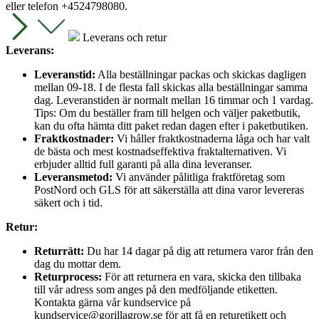
eller telefon +4524798080.
Leverans och retur
Leverans:
Leveranstid:
Alla beställningar packas och skickas dagligen
mellan 09-18. I de flesta fall skickas alla beställningar samma
dag. Leveranstiden är normalt mellan 16 timmar och 1 vardag.
Tips: Om du beställer fram till helgen och väljer paketbutik,
kan du ofta hämta ditt paket redan dagen efter i paketbutiken.
Fraktkostnader:
Vi håller fraktkostnaderna låga och har valt
de bästa och mest kostnadseffektiva fraktalternativen. Vi
erbjuder alltid full garanti på alla dina leveranser.
Leveransmetod:
Vi använder pålitliga fraktföretag som
PostNord och GLS för att säkerställa att dina varor levereras
säkert och i tid.
Retur:
Returrätt:
Du har 14 dagar på dig att returnera varor från den
dag du mottar dem.
Returprocess:
För att returnera en vara, skicka den tillbaka
till vår adress som anges på den medföljande etiketten.
Kontakta gärna vår kundservice på
kundservice@gorillagrow.se för att få en returetikett och