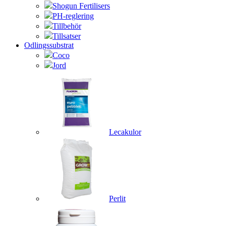
Shogun Fertilisers
PH-reglering
Tillbehör
Tillsatser
Odlingssubstrat
Coco
Jord
Lecakulor
Perlit