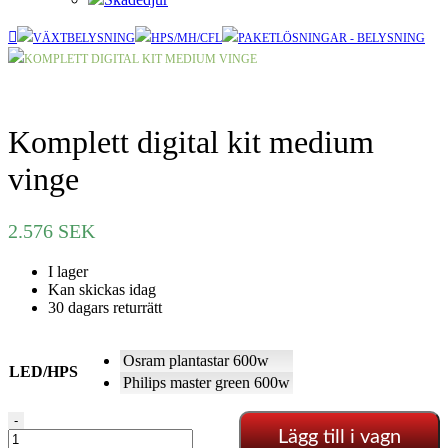
VÄXTBELYSNING
HPS/MH/CFL
PAKETLÖSNINGAR - BELYSNING
KOMPLETT DIGITAL KIT MEDIUM VINGE
Komplett digital kit medium
vinge
2.576
SEK
I lager
Kan skickas idag
30 dagars returrätt
Osram plantastar 600w
LED/HPS
Philips master green 600w
Komplett
-
Lägg till i vagn
digital