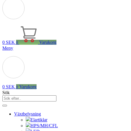
0
SEK
Varukorg
0
Meny
0
SEK
Varukorg
0
Sök
Växtbelysning
Elartiklar
HPS/MH/CFL