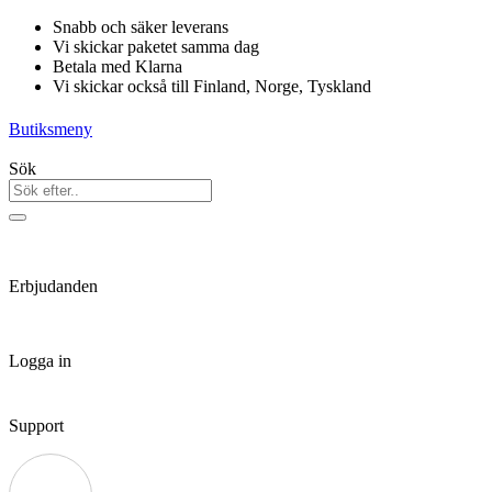
Hoppa
Snabb och säker leverans
till
Vi skickar paketet samma dag
innehåll
Betala med Klarna
Vi skickar också till Finland, Norge, Tyskland
Butiksmeny
Sök
Erbjudanden
Logga in
Support