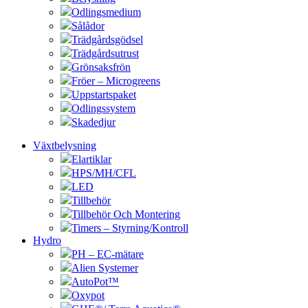
Odlingsmedium
Sålådor
Trädgårdsgödsel
Trädgårdsutrust
Grönsaksfrön
Fröer – Microgreens
Uppstartspaket
Odlingssystem
Skadedjur
Växtbelysning
Elartiklar
HPS/MH/CFL
LED
Tillbehör
Tillbehör Och Montering
Timers – Styrning/Kontroll
Hydro
PH – EC-mätare
Alien Systemer
AutoPot™
Oxypot