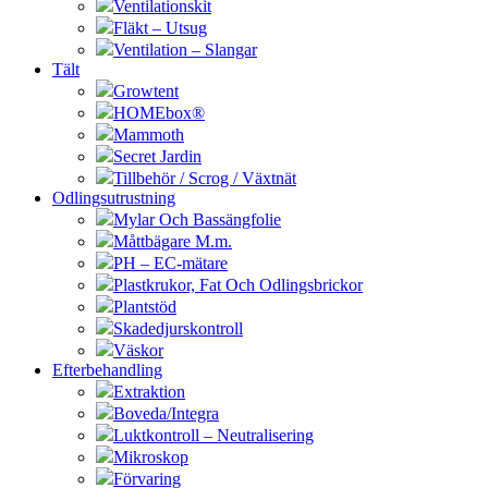
Ventilationskit
Fläkt – Utsug
Ventilation – Slangar
Tält
Growtent
HOMEbox®
Mammoth
Secret Jardin
Tillbehör / Scrog / Växtnät
Odlingsutrustning
Mylar Och Bassängfolie
Måttbägare M.m.
PH – EC-mätare
Plastkrukor, Fat Och Odlingsbrickor
Plantstöd
Skadedjurskontroll
Väskor
Efterbehandling
Extraktion
Boveda/Integra
Luktkontroll – Neutralisering
Mikroskop
Förvaring