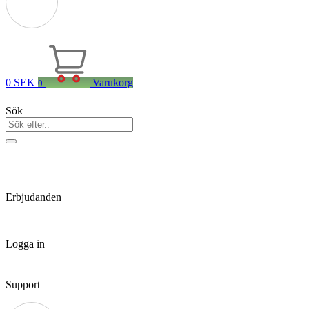
0
SEK
Varukorg
0
Sök
Erbjudanden
Logga in
Support