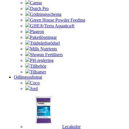
Canna
Dutch Pro
Gödningsschema
Green House Powder Feeding
GHE®/Terra Aquatica®
Plagron
Paketlösningar
Trädgårdsgödsel
Mills Nutrients
Shogun Fertilisers
PH-reglering
Tillbehör
Tillsatser
Odlingssubstrat
Coco
Jord
Lecakulor