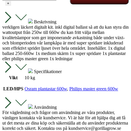
kit
+
medium
vinge
mängd
Beskrivning
verkligen läckert digitalt kit. inkl digital ballast så att du kan styra din
wattoutput från 250w till 660w du kan fritt välja mellan
kvalitetslampor som ger imponerande avkastning både under växt-
och blomperioden vår lampkåpa är med super spridare inkluderad
som effektivt sprider ljuset över hela området. Innehåller. 1x digital
ballast 250-660w 1x medium skärm 1x super spridare 1x plantastar
eller philips master green 1x ledningar
Specifikationer
Vikt
10 kg
LED/HPS
Osram plantastar 600w
,
Philips master green 600w
Användning
För vägledning och frågor om användning av våra produkter,
vänligen kontakta vår kundservice. Vi är här för att hjälpa dig att få
ut det mesta av dina köp och säkerställa att du använder produkterna
korrekt och säkert. Kontakta oss på
kundservice@gorillagrow.se