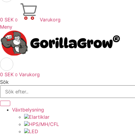
0
SEK
Varukorg
0
Meny
0
SEK
Varukorg
0
Sök
Växtbelysning
Elartiklar
HPS/MH/CFL
LED