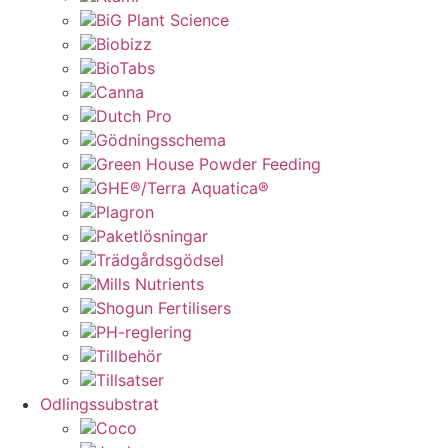
BiG Plant Science
Biobizz
BioTabs
Canna
Dutch Pro
Gödningsschema
Green House Powder Feeding
GHE®/Terra Aquatica®
Plagron
Paketlösningar
Trädgårdsgödsel
Mills Nutrients
Shogun Fertilisers
PH-reglering
Tillbehör
Tillsatser
Odlingssubstrat
Coco