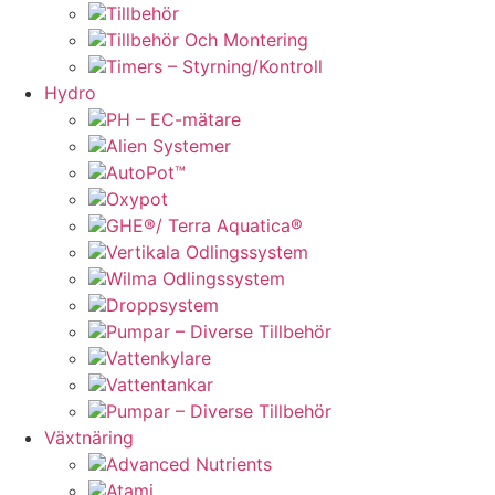
Tillbehör
Tillbehör Och Montering
Timers – Styrning/Kontroll
Hydro
PH – EC-mätare
Alien Systemer
AutoPot™
Oxypot
GHE®/ Terra Aquatica®
Vertikala Odlingssystem
Wilma Odlingssystem
Droppsystem
Pumpar – Diverse Tillbehör
Vattenkylare
Vattentankar
Pumpar – Diverse Tillbehör
Växtnäring
Advanced Nutrients
Atami