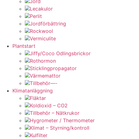
Jord
Lecakulor
Perlit
Jordförbättring
Rockwool
Vermiculite
Plantstart
Jiffy/Coco Odlingsbrickor
Rothormon
Sticklingpropagator
Värmemattor
Tillbehör—-
Klimatanläggning
Fläktar
Koldioxid – CO2
Tillbehör – Nätkrukor
Hygrometer / Thermometer
Klimat – Styrning/kontroll
Kulfilter