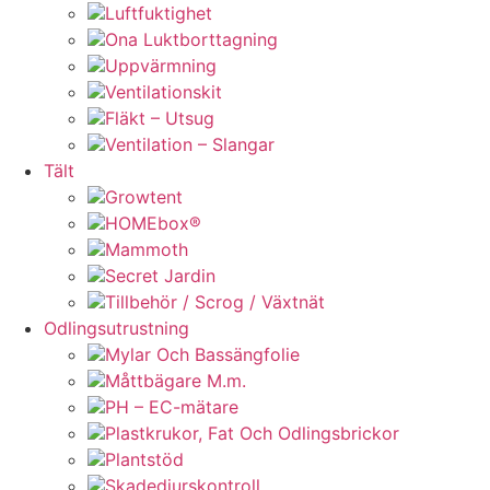
Luftfuktighet
Ona Luktborttagning
Uppvärmning
Ventilationskit
Fläkt – Utsug
Ventilation – Slangar
Tält
Growtent
HOMEbox®
Mammoth
Secret Jardin
Tillbehör / Scrog / Växtnät
Odlingsutrustning
Mylar Och Bassängfolie
Måttbägare M.m.
PH – EC-mätare
Plastkrukor, Fat Och Odlingsbrickor
Plantstöd
Skadedjurskontroll